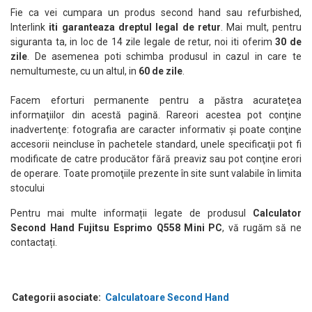
Fie ca vei cumpara un produs second hand sau refurbished,
Interlink
iti garanteaza dreptul legal de retur
. Mai mult, pentru
siguranta ta, in loc de 14 zile legale de retur, noi iti oferim
30 de
zile
. De asemenea poti schimba produsul in cazul in care te
nemultumeste, cu un altul, in
60 de zile
.
Facem eforturi permanente pentru a păstra acurateţea
informaţiilor din acestă pagină. Rareori acestea pot conţine
inadvertenţe: fotografia are caracter informativ şi poate conţine
accesorii neincluse în pachetele standard, unele specificaţii pot fi
modificate de catre producător fără preaviz sau pot conţine erori
de operare. Toate promoţiile prezente în site sunt valabile în limita
stocului
Pentru mai multe informații legate de produsul
Calculator
Second Hand Fujitsu Esprimo Q558 Mini PC
, vă rugăm să ne
contactați.
Categorii asociate:
Calculatoare Second Hand