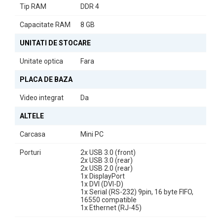
Tip RAM
DDR 4
Fie că sunteți un profesionist care lucrează de acasă, un student
care are nevoie de un sistem fiabil pentru studiu sau pur și simplu
Capacitate RAM
8 GB
doriți un PC pentru divertisment, Fujitsu Esprimo Q558 se
dovedește a fi o alegere excelentă. Cu un video integrat
UNITATI DE STOCARE
performant, veți putea viziona filme și naviga pe internet fără
probleme.
Unitate optica
Fara
În concluzie,
Calculatorul Second Hand Fujitsu Esprimo Q558
PLACA DE BAZA
este soluția perfectă pentru cei care caută un echilibru între
Video integrat
Da
performanță și dimensiuni reduse. Alegeți-l pentru a vă
îmbunătăți experiența digitală!
ALTELE
Carcasa
Mini PC
Porturi
2x USB 3.0 (front)
2x USB 3.0 (rear)
2x USB 2.0 (rear)
1x DisplayPort
1x DVI (DVI-D)
1x Serial (RS-232) 9pin, 16 byte FIFO,
16550 compatible
1x Ethernet (RJ-45)