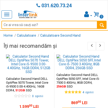
031.620.73.24
Toggle
0
navigation
Home
Calculatoare
Calculatoare Second Hand
Îți mai recomandăm și
Calculator Second Hand DELL
Calculator Second Hand DELL
OptiPlex 5050 SFF, Intel Core i5-
OptiPlex 5070 Tower, Intel Core
7500 3.40GHz, 8GB DDR4,
i5-9500 3.00-4.40GHz, 16GB
256GB
SSD
DDR4,
512GB
SSD
4 opinii
0 opinii
00
869
LEI
00
1.599
LEI