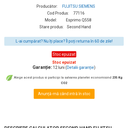
Producător:
FUJITSU SIEMENS
Cod Produs:
77116
Model:
Esprimo Q558
Stare produs:
Second Hand
L-ai cumpărat? Nu îți place? Îl poți returna în 60 de zile!
Stoc epuizat
Stoc epuizat
Garanție:
12 luni (
Detalii garanție
)
Alege acest produs si participi la salvarea planetei economisind
235 Kg
CO2
Anunță-mă când intră în stoc