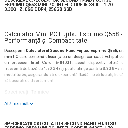
DESCRIERE CALCULATOR SECOND HAND FUJITSU
ESPRIMO Q558 MINI PC, INTEL CORE I5-8400T 1.70-
3.30GHZ, 8GB DDR4, 256GB SSD
Calculator Mini PC Fujitsu Esprimo Q558 -
Performanță și Compactitate
Descoperiți
Calculatorul Second Hand Fujitsu Esprimo Q558
, un
mini PC care combină eficiența cu un design compact. Echipat cu
un procesor
Intel Core i5-8400T
, acest dispozitiv oferă o
frecvență de bază de
1.70 GHz
și poate atinge până la
3.30 GHz
în
modul turbo, asigurându-vă o experiență fluidă, fie că lucrați, fie că
vă bucurați de divertisment.
Specificații Tehnice
Fujitsu Esprimo Q558 vine cu
8GB DDR4
RAM, oferind suficientă
Află mai mult
memorie pentru multitasking eficient. Cu un
SSD de 256GB
, veți
beneficia de timpi de încărcare rapidi și de un sistem de operare
care răspunde instantaneu. Această combinație de hardware face
SPECIFICAŢII CALCULATOR SECOND HAND FUJITSU
din acest mini PC o alegere excelentă pentru birou sau acasă.