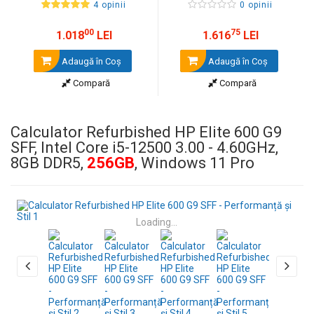
4 opinii
0 opinii
00
75
1.018
LEI
1.616
LEI
Adaugă în Coş
Adaugă în Coş
Compară
Compară
Calculator Refurbished HP Elite 600 G9
SFF, Intel Core i5-12500 3.00 - 4.60GHz,
8GB DDR5,
256GB
, Windows 11 Pro
Loading...