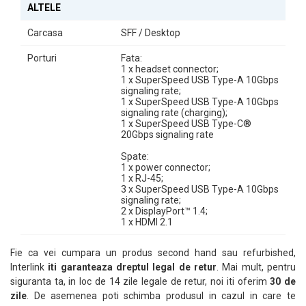
ALTELE
Carcasa
SFF / Desktop
Porturi
Fata:
1 x headset connector;
1 x SuperSpeed USB Type-A 10Gbps
signaling rate;
1 x SuperSpeed USB Type-A 10Gbps
signaling rate (charging);
1 x SuperSpeed USB Type-C®
20Gbps signaling rate
Spate:
1 x power connector;
1 x RJ-45;
3 x SuperSpeed USB Type-A 10Gbps
signaling rate;
2 x DisplayPort™ 1.4;
1 x HDMI 2.1
Fie ca vei cumpara un produs second hand sau refurbished,
Interlink
iti garanteaza dreptul legal de retur
. Mai mult, pentru
siguranta ta, in loc de 14 zile legale de retur, noi iti oferim
30 de
zile
. De asemenea poti schimba produsul in cazul in care te