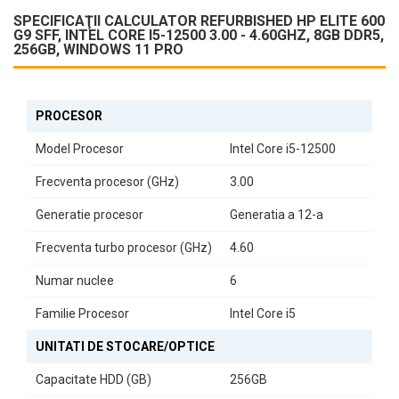
Intel® UHD Graphics 630 permite redarea graficelor cu ușurință,
SPECIFICAŢII CALCULATOR REFURBISHED HP ELITE 600
făcându-l potrivit pentru sarcini de zi cu zi.
G9 SFF, INTEL CORE I5-12500 3.00 - 4.60GHZ, 8GB DDR5,
256GB, WINDOWS 11 PRO
Conectivitate și Porturi
HP Elite 600 G9 SFF vine echipat cu o gamă variată de porturi,
inclusiv:
PROCESOR
1 x conector pentru căști
3 x SuperSpeed USB Type-A (10Gbps)
Model Procesor
Intel Core i5-12500
1 x SuperSpeed USB Type-C (20Gbps)
2 x DisplayPort™ 1.4
Frecventa procesor (GHz)
3.00
1 x HDMI 2.1
1 x RJ-45 pentru rețea
Generatie procesor
Generatia a 12-a
Aceste opțiuni de conectivitate facilitează integrarea cu diverse
periferice și monitoare, oferind flexibilitate maximă utilizatorului.
Frecventa turbo procesor (GHz)
4.60
Design Compact și Elegant
Numar nuclee
6
Carcasa SFF (Small Form Factor) a acestui calculator nu doar că
Familie Procesor
Intel Core i5
economisește spațiu, dar adaugă și un aspect modern biroului
dumneavoastră. Este ideal pentru utilizatorii care apreciază un
UNITATI DE STOCARE/OPTICE
design elegant fără a compromite performanța.
Capacitate HDD (GB)
256GB
Sistem de Operare