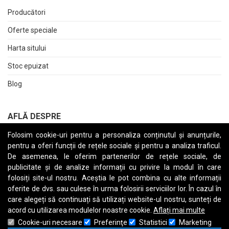
Producători
Oferte speciale
Harta sitului
Stoc epuizat
Blog
AFLĂ DESPRE
Folosim cookie-uri pentru a personaliza conținutul și anunțurile,
Returnări
pentru a oferi funcții de rețele sociale și pentru a analiza traficul.
Termeni și Condiții
De asemenea, le oferim partenerilor de rețele sociale, de
publicitate și de analize informații cu privire la modul în care
Raport date personale
folosiți site-ul nostru. Aceștia le pot combina cu alte informații
oferite de dvs. sau culese în urma folosirii serviciilor lor. În cazul în
Cerere stergere cont
care alegeți să continuați să utilizați website-ul nostru, sunteți de
acord cu utilizarea modulelor noastre cookie.
Aflați mai multe
Cookie-uri necesare
Preferinţe
Statistici
Marketing