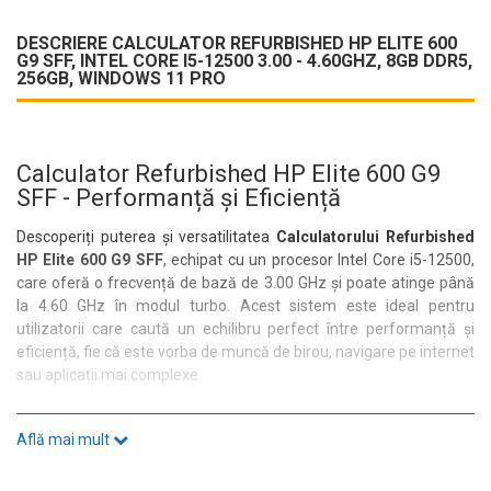
DESCRIERE CALCULATOR REFURBISHED HP ELITE 600
G9 SFF, INTEL CORE I5-12500 3.00 - 4.60GHZ, 8GB DDR5,
256GB, WINDOWS 11 PRO
Calculator Refurbished HP Elite 600 G9
SFF - Performanță și Eficiență
Descoperiți puterea și versatilitatea
Calculatorului Refurbished
HP Elite 600 G9 SFF
, echipat cu un procesor Intel Core i5-12500,
care oferă o frecvență de bază de 3.00 GHz și poate atinge până
la 4.60 GHz în modul turbo. Acest sistem este ideal pentru
utilizatorii care caută un echilibru perfect între performanță și
eficiență, fie că este vorba de muncă de birou, navigare pe internet
sau aplicații mai complexe.
Specificații Tehnice
Află mai mult
Cu
8GB DDR5
RAM și un
SSD de 256GB
, acest calculator asigură
timpi de răspuns rapizi și o experiență fluidă. Placa video integrată