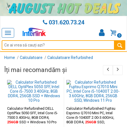
031.620.73.24
Toggle
0
navigation
Home
Calculatoare
Calculatoare Refurbished
Îți mai recomandăm și
Calculator Refurbished DELL
Calculator Refurbished Fujitsu
OptiPlex 5050 SFF, Intel Core i5-
Esprimo Q7010 Mini PC, Intel
7500 3.40GHz, 8GB DDR4,
Core i5-10400T 2.00-3.60GHz,
256GB
SSD + Windows 10 Pro
8GB DDR4,
256GB
SSD,
Windows 11 Pro