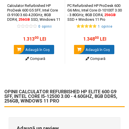
Calculator Refurbished HP
PC Refurbished HP ProDesk 600
ProDesk 600 G5 SFF, Intel Core
G6 Mini, Intel Core i3-10100T 3.00
i3-9100 3.60-4.20GHz, 8GB
- 3.80GHz, 8GB DDR4,
256GB
DDR4,
256GB
SSD, Windows 11
SSD + Windows 11 Pro
Pro
0 opinii
1 opinie
00
00
1.313
LEI
1.348
LEI
Adaugă în Coş
Adaugă în Coş
Compară
Compară
OPINII CALCULATOR REFURBISHED HP ELITE 600 G9
SFF, INTEL CORE I5-12500 3.00 - 4.60GHZ, 8GB DDR5,
256GB, WINDOWS 11 PRO
Adaugă un review