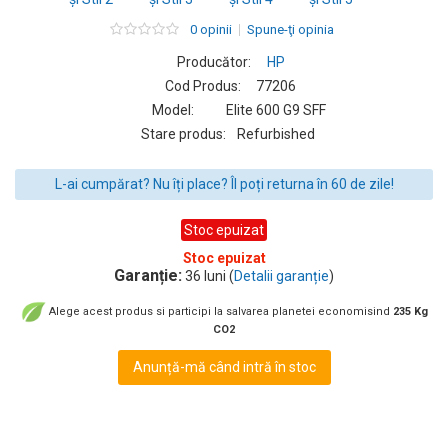
0 opinii
Spune-ţi opinia
Producător:
HP
Cod Produs:
77206
Model:
Elite 600 G9 SFF
Stare produs:
Refurbished
L-ai cumpărat? Nu îți place? Îl poți returna în 60 de zile!
Stoc epuizat
Stoc epuizat
Garanție:
36 luni (
Detalii garanție
)
Alege acest produs si participi la salvarea planetei economisind
235 Kg
CO2
Anunță-mă când intră în stoc