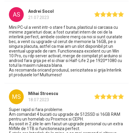
Andrei Socol
AS
21.07.2023
Mini PC-ul a venit intr-o stare f buna, plasticul si carcasa cu
minime zgarieturi doar, a fost curatat intern de cei de la
interlink perfect, ambele coolere merg ca noi si sunt curatate
bec, a venit cu upgrade-ul cerut de memorie la 16GB, pe o
singura placuta, astfel ca mai am un slot disponibil pt un
eventual upgrade de ram. Functioneaza excelent cu un Win
10 Pro, cu rdp server activat, merge de compilat pt arduino si
android fara grija pe el si chiar si Half-Life 2 pe 1920*1080 cu
totul la maxim ruleaza blana.
As recomanda oricand produsul, seriozitatea si grija Interlink
pt produsele lor! Multumesc!
Mihai Stroescu
MS
18.07.2023
Super rapid si fara probleme.
Am comandat 4 bucati cu upgrade de 512SSD si 16GB RAM
pentru un homelab cu Proxmox si CEPH.
Au sosit in 2 zile le-am facut un upgrade personal cu un extra
NVMe de 1TB si functioneaza perfect.