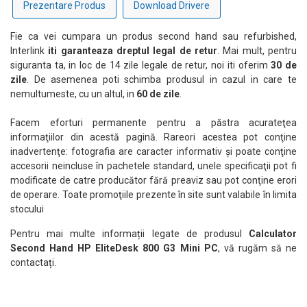
Prezentare Produs
Download Drivere
Fie ca vei cumpara un produs second hand sau refurbished,
Interlink
iti garanteaza dreptul legal de retur
. Mai mult, pentru
siguranta ta, in loc de 14 zile legale de retur, noi iti oferim
30 de
zile
. De asemenea poti schimba produsul in cazul in care te
nemultumeste, cu un altul, in
60 de zile
.
Facem eforturi permanente pentru a păstra acurateţea
informaţiilor din acestă pagină. Rareori acestea pot conţine
inadvertenţe: fotografia are caracter informativ şi poate conţine
accesorii neincluse în pachetele standard, unele specificaţii pot fi
modificate de catre producător fără preaviz sau pot conţine erori
de operare. Toate promoţiile prezente în site sunt valabile în limita
stocului
Pentru mai multe informații legate de produsul
Calculator
Second Hand HP EliteDesk 800 G3 Mini PC
, vă rugăm să ne
contactați.