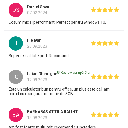
Daniel Savu
DS
07.02.2024
Cosum mic si performant. Perfect pentru windows 10.
ilie ivan
II
25.09.2023
Super ok calitate pret. Recomand
Review cumpărător
Iulian Gheorghe
IG
12.09.2023
Este un calculator bun pentru office, un plus este ca l-am
primit cu o singura memorie de 8GB.
BARNABAS ATTILA BALINT
BA
15.08.2023
am fost foarte multumit, recomand cu incredere