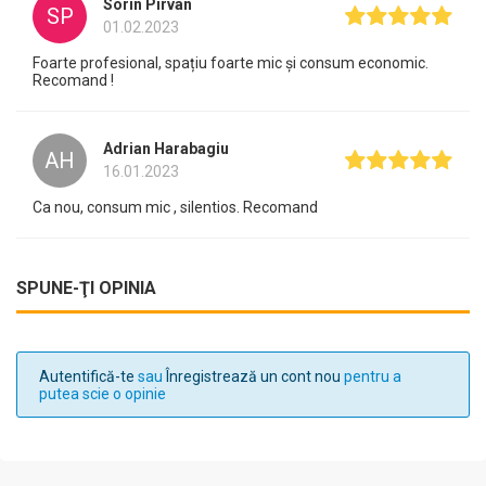
Sorin Pirvan
SP
01.02.2023
Foarte profesional, spațiu foarte mic și consum economic.
Recomand !
Adrian Harabagiu
AH
16.01.2023
Ca nou, consum mic , silentios. Recomand
SPUNE-ŢI OPINIA
Autentifică-te
sau
Înregistrează un cont nou
pentru a
putea scie o opinie