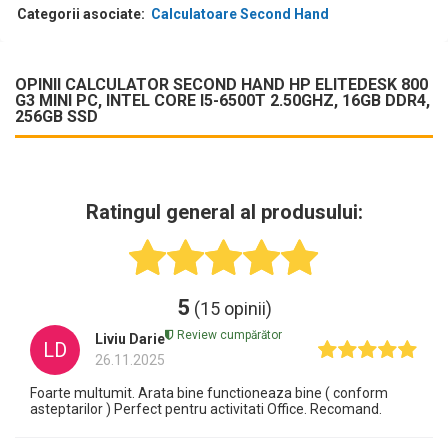
Categorii asociate:
Calculatoare Second Hand
OPINII CALCULATOR SECOND HAND HP ELITEDESK 800
G3 MINI PC, INTEL CORE I5-6500T 2.50GHZ, 16GB DDR4,
256GB SSD
Ratingul general al produsului:
5
(15 opinii)
Review cumpărător
Liviu Darie
LD
26.11.2025
Foarte multumit. Arata bine functioneaza bine ( conform
asteptarilor ) Perfect pentru activitati Office. Recomand.