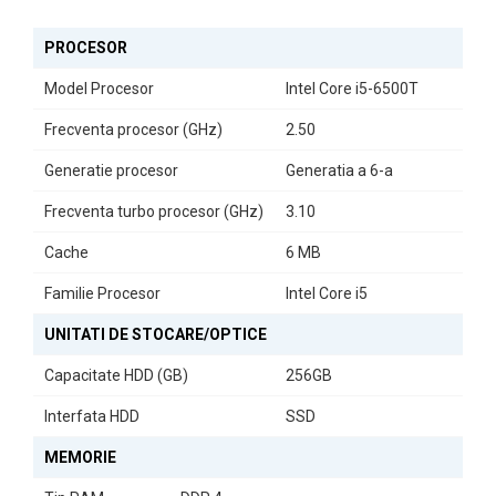
Graphics 530
, veți beneficia de o experiență vizuală plăcută,
perfectă pentru sarcini de zi cu zi sau pentru divertisment. Fie că
PROCESOR
lucrați la proiecte complexe sau vă bucurați de filme, acest mini PC
se dovedește a fi un partener de încredere.
Model Procesor
Intel Core i5-6500T
În plus, cu caracteristici precum sunetul și rețeaua integrate, HP
Frecventa procesor (GHz)
2.50
EliteDesk 800 G3 este pregătit să răspundă nevoilor
dumneavoastră fără a necesita echipamente suplimentare.
Generatie procesor
Generatia a 6-a
Alegeți un calculator care nu doar că îndeplinește cerințele
tehnice, dar și se integrează perfect în stilul dumneavoastră de
Frecventa turbo procesor (GHz)
3.10
viață.
Cache
6 MB
Familie Procesor
Intel Core i5
UNITATI DE STOCARE/OPTICE
Capacitate HDD (GB)
256GB
Interfata HDD
SSD
MEMORIE