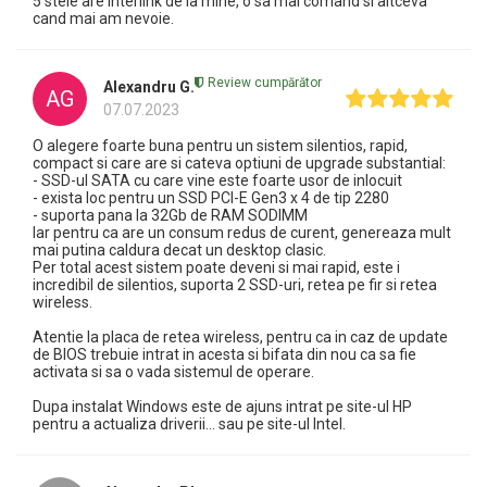
5 stele are Interlink de la mine, o sa mai comand si altceva
cand mai am nevoie.
Review cumpărător
Alexandru G.
AG
07.07.2023
O alegere foarte buna pentru un sistem silentios, rapid,
compact si care are si cateva optiuni de upgrade substantial:
- SSD-ul SATA cu care vine este foarte usor de inlocuit
- exista loc pentru un SSD PCI-E Gen3 x 4 de tip 2280
- suporta pana la 32Gb de RAM SODIMM
Iar pentru ca are un consum redus de curent, genereaza mult
mai putina caldura decat un desktop clasic.
Per total acest sistem poate deveni si mai rapid, este i
incredibil de silentios, suporta 2 SSD-uri, retea pe fir si retea
wireless.
Atentie la placa de retea wireless, pentru ca in caz de update
de BIOS trebuie intrat in acesta si bifata din nou ca sa fie
activata si sa o vada sistemul de operare.
Dupa instalat Windows este de ajuns intrat pe site-ul HP
pentru a actualiza driverii... sau pe site-ul Intel.