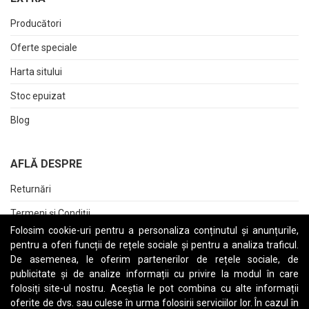
Producători
Oferte speciale
Harta sitului
Stoc epuizat
Blog
AFLĂ DESPRE
Returnări
Termeni și Condiții
Folosim cookie-uri pentru a personaliza conținutul și anunțurile,
Raport date personale
pentru a oferi funcții de rețele sociale și pentru a analiza traficul.
De asemenea, le oferim partenerilor de rețele sociale, de
Cerere stergere cont
publicitate și de analize informații cu privire la modul în care
folosiți site-ul nostru. Aceștia le pot combina cu alte informații
oferite de dvs. sau culese în urma folosirii serviciilor lor. În cazul în