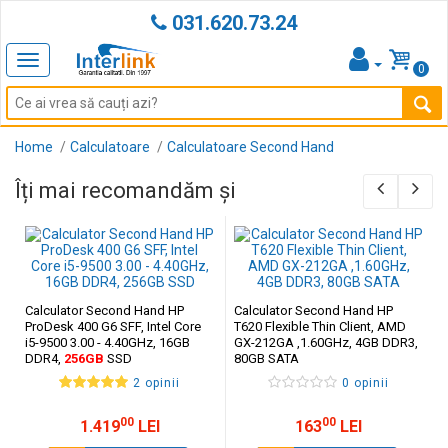
031.620.73.24
Toggle
0
navigation
Home
Calculatoare
Calculatoare Second Hand
Îți mai recomandăm și
Calculator Second Hand HP
Calculator Second Hand HP
ProDesk 400 G6 SFF, Intel Core
T620 Flexible Thin Client, AMD
i5-9500 3.00 - 4.40GHz, 16GB
GX-212GA ,1.60GHz, 4GB DDR3,
DDR4,
256GB
SSD
80GB SATA
2 opinii
0 opinii
00
00
1.419
LEI
163
LEI