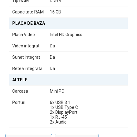
Tip RAM
DDR 4
Capacitate RAM
16 GB
PLACA DE BAZA
Placa Video
Intel HD Graphics
Video integrat
Da
Sunet integrat
Da
Retea integrata
Da
ALTELE
Carcasa
Mini PC
Porturi
6x USB 3.1
1x USB Type C
2x DisplayPort
1x RJ-45
2x Audio