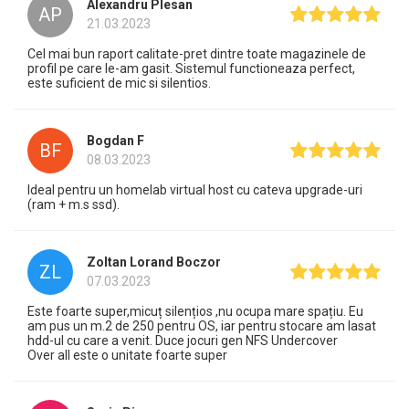
Alexandru Plesan
AP
21.03.2023
Cel mai bun raport calitate-pret dintre toate magazinele de
profil pe care le-am gasit. Sistemul functioneaza perfect,
este suficient de mic si silentios.
Bogdan F
BF
08.03.2023
Ideal pentru un homelab virtual host cu cateva upgrade-uri
(ram + m.s ssd).
Zoltan Lorand Boczor
ZL
07.03.2023
Este foarte super,micuț silențios ,nu ocupa mare spațiu. Eu
am pus un m.2 de 250 pentru OS, iar pentru stocare am lasat
hdd-ul cu care a venit. Duce jocuri gen NFS Undercover
Over all este o unitate foarte super