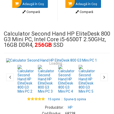
Adaugă în Coş
Adaugă în Coş
Compară
Compară
Calculator Second Hand HP EliteDesk 800
G3 Mini PC, Intel Core i5-6500T 2.50GHz,
16GB DDR4,
256GB
SSD
Loading...
15 opinii
Spune-ţi opinia
Producător:
HP
Cod Produs:
68238