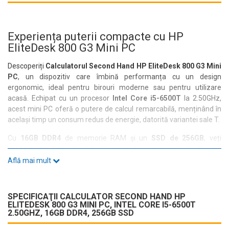
Experiența puterii compacte cu HP
EliteDesk 800 G3 Mini PC
Descoperiți
Calculatorul Second Hand HP EliteDesk 800 G3 Mini
PC
, un dispozitiv care îmbină performanța cu un design
ergonomic, ideal pentru birouri moderne sau pentru utilizare
acasă. Echipat cu un procesor
Intel Core i5-6500T
la 2.50GHz,
acest mini PC oferă o putere de calcul remarcabilă, menținând în
același timp un consum redus de energie, datorită variantei sale T.
Cu
16GB DDR4
de memorie RAM și un
SSD de 256GB
, veți
experimenta timpi de răspuns rapizi și o capacitate de stocare
suficientă pentru toate aplicațiile și fișierele dumneavoastră.
Află mai mult
Conectivitatea nu este o problemă, datorită porturilor sale
multiple, inclusiv
6x USB 3.1
,
1x USB Type-C
și
2x DisplayPort
,
care facilitează integrarea cu diverse periferice.
SPECIFICAŢII CALCULATOR SECOND HAND HP
ELITEDESK 800 G3 MINI PC, INTEL CORE I5-6500T
Designul său compact nu doar că economisește spațiu, dar aduce
2.50GHZ, 16GB DDR4, 256GB SSD
și un aspect modern biroului dumneavoastră. Cu
Intel HD