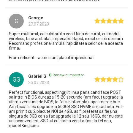
George
G
27.07.2023
Super multumit, calculatorul a venit luna de curat, cu modul
wireless, bine ambalat, impecabil. Rapid, exact ce imi doream.
Recomand profesionalismul si rapiditatea celor de la aceasta
firma.
Eram reticent... acum sunt placut impresionat.
Review cumpărător
Gabriel G
GG
25.07.2023
Perfect functional, aspect ingrjiit, insa pana cand face POST
sa intre in BIOS dureaza 15-20 secunde (am facut upgrade la
ultima versiune de BIOS, la fel se intampla), apoi merge brici.
Am facut si eu upgrade la 500GB SSD NVME si e racheta. Eu l-
am primit cu 2 placute NOI de 4GB, as fi preferat sa fie una
singura de 8GB ca sa fac upgrade la 12 sau 16GB, dar nu este
un inconvenient. SSD-ul cu care a venit a fost la fel nou,
model Kingspec.