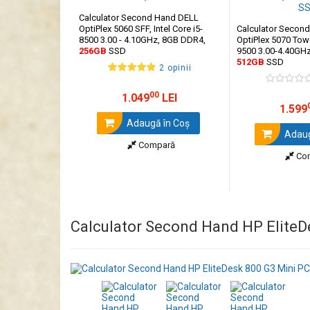
Calculator Second Hand DELL
OptiPlex 5060 SFF, Intel Core i5-
Calculator Secon
8500 3.00 - 4.10GHz, 8GB DDR4,
OptiPlex 5070 Tower
256GB
SSD
9500 3.00-4.40GH
512GB
SSD
2 opinii
00
1.049
LEI
1.599
Adaugă în Coş
Adaug
Compară
Co
Calculator Second Hand HP EliteDe