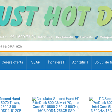
031.620.73.24
lefon:
Informații
Reclamații
Favorite
Compa
Cerere ofertă
SEAP
Închiriere IT
Achiziții IT
Soluții de 