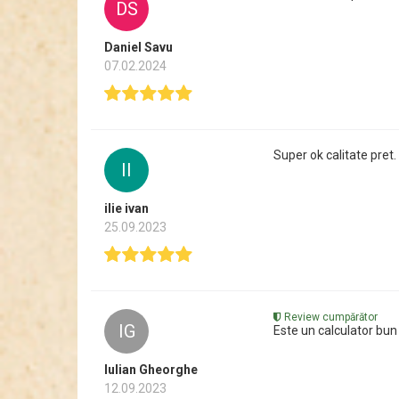
DS
Daniel Savu
07.02.2024
Super ok calitate pre
II
ilie ivan
25.09.2023
Review cumpărător
IG
Este un calculator bun
Iulian Gheorghe
12.09.2023