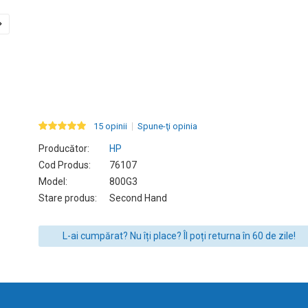
15 opinii
Spune-ţi opinia
Producător:
HP
Cod Produs:
76107
Model:
800G3
Stare produs:
Second Hand
L-ai cumpărat? Nu îți place? Îl poți returna în 60 de zile!