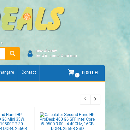
ră
Bine ai venit!
Intră în cont
/
Cont nou
finanțare
Contact
0,00 LEI
0