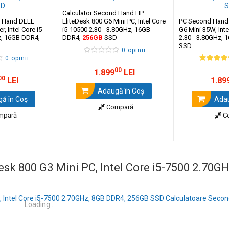
Calculator Second Hand HP
d Hand DELL
EliteDesk 800 G6 Mini PC, Intel Core
PC Second Hand
, Intel Core i5-
i5-10500 2.30 - 3.80GHz, 16GB
G6 Mini 35W, Inte
z, 16GB DDR4,
DDR4,
256GB
SSD
2.30 - 3.80GHz,
SSD
0 opinii
0 opinii
00
1.899
LEI
00
LEI
1.89
Adaugă în Coş
ă în Coş
Adau
Compară
mpară
C
sk 800 G3 Mini PC, Intel Core i5-7500 2.70G
Loading...