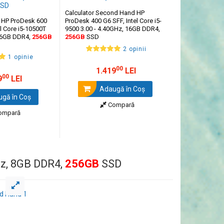
Calculator Second Hand HP
Calculator Sec
 HP ProDesk 600
ProDesk 400 G6 SFF, Intel Core i5-
P350 Mini, Intel
l Core i5-10500T
9500 3.00 - 4.40GHz, 16GB DDR4,
1.40-4.50GHz,
 16GB DDR4,
256GB
256GB
SSD
SSD
2 opinii
1 opinie
00
1.419
LEI
2.1
00
9
LEI
Adaugă în Coş
Ada
gă în Coş
Compară
ompară
Hz, 8GB DDR4,
256GB
SSD