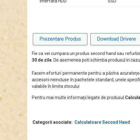
Interfata HDD
SSD
Prezentare Produs
Download Drivere
Fie ca vei cumpara un produs second hand sau refurbis
30 de zile
. De asemenea poti schimba produsul in cazul
Facem eforturi permanente pentru a păstra acurateţea i
accesorii neincluse în pachetele standard, unele specifi
valabile în limita stocului
Pentru mai multe informații legate de produsul
Calcul
Categorii asociate:
Calculatoare Second Hand