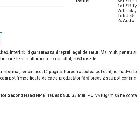
Porturi
6x USB 3.
1x USB Ty
2x Displa
1x RJ-45
2x Audio
hed, Interlink
iti garanteaza dreptul legal de retur
. Mai mult, pentru si
 in care te nemultumeste, cu un altul, in
60 de zile
.
nformaţiilor din acestă pagină. Rareori acestea pot conţine inadverten
caţii pot fi modificate de catre producător fără preaviz sau pot conţine
ator Second Hand HP EliteDesk 800 G3 Mini PC
, vă rugăm să ne conta