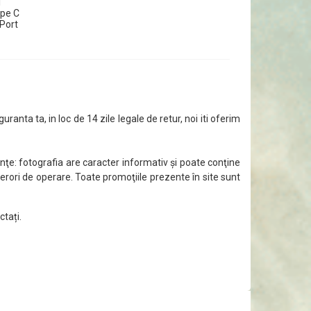
1
pe C
yPort
guranta ta, in loc de 14 zile legale de retur, noi iti oferim
ţe: fotografia are caracter informativ şi poate conţine
 erori de operare. Toate promoţiile prezente în site sunt
ctați.