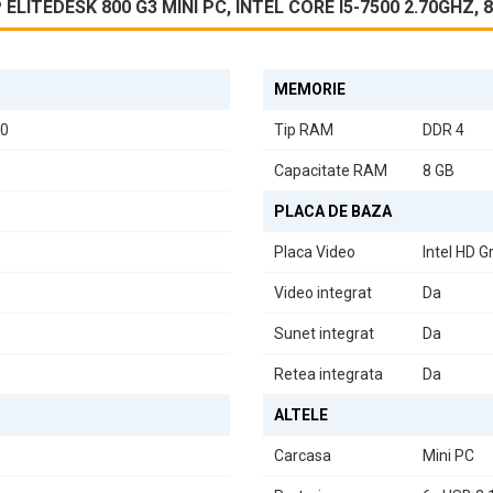
LITEDESK 800 G3 MINI PC, INTEL CORE I5-7500 2.70GHZ, 
i, inclusiv:
MEMORIE
00
Tip RAM
DDR 4
 necesare fără probleme.
Capacitate RAM
8 GB
PLACA DE BAZA
t
, ceea ce îl face perfect pentru întâlniri online, prezentări sau pur și 
Placa Video
Intel HD G
Video integrat
Da
iu, dar aduce și un aspect modern biroului dumneavoastră. Este soluția
Sunet integrat
Da
k 800 G3 Mini PC
este alegerea perfectă pentru utilizatorii care apre
Retea integrata
Da
succes tuturor nevoilor dumneavoastră tehnologice.
ALTELE
Carcasa
Mini PC