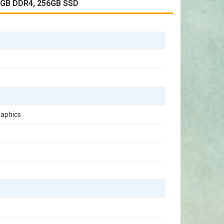
8GB DDR4, 256GB SSD
simplu pentru a vă bucura de conținut multimedia.
raphics
 ideală pentru cei care doresc un sistem puternic fără
ciază performanța, eficiența și designul compact. Ideal