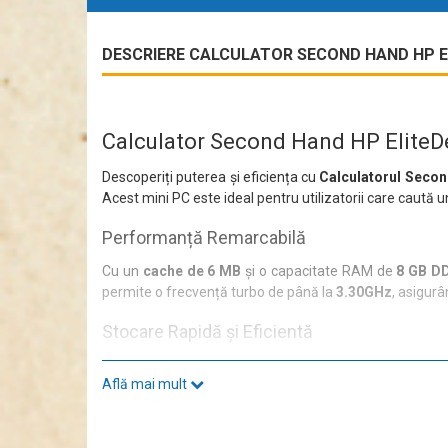
DESCRIERE CALCULATOR SECOND HAND HP ELIT
Calculator Second Hand HP EliteD
Descoperiți puterea și eficiența cu
Calculatorul Secon
Acest mini PC este ideal pentru utilizatorii care caută 
Performanță Remarcabilă
Cu un
cache de 6 MB
și o capacitate RAM de
8 GB D
permite o frecvență turbo de până la
3.30GHz
, asigurâ
Stocare Rapidă și Eficientă
Beneficiați de un
SSD de 256GB
care nu doar că îmbunăt
Află mai mult
urile tradiționale.
Conectivitate Extinsă