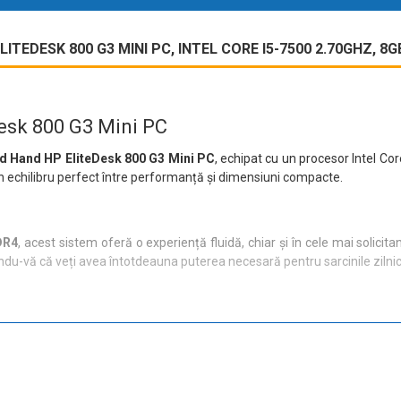
EDESK 800 G3 MINI PC, INTEL CORE I5-7500 2.70GHZ, 8G
esk 800 G3 Mini PC
d Hand HP EliteDesk 800 G3 Mini PC
, echipat cu un procesor Intel Co
un echilibru perfect între performanță și dimensiuni compacte.
DR4
, acest sistem oferă o experiență fluidă, chiar și în cele mai solicita
ndu-vă că veți avea întotdeauna puterea necesară pentru sarcinile zilnic
ățește viteza de încărcare a sistemului, dar și a aplicațiilor, oferind o 