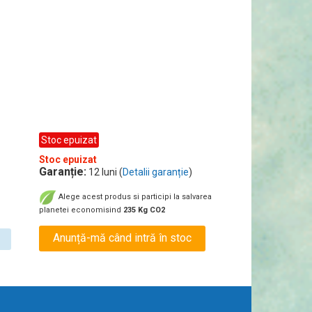
Stoc epuizat
Stoc epuizat
Garanție:
12 luni (
Detalii garanție
)
Alege acest produs si participi la salvarea
planetei economisind
235 Kg CO2
Anunță-mă când intră în stoc