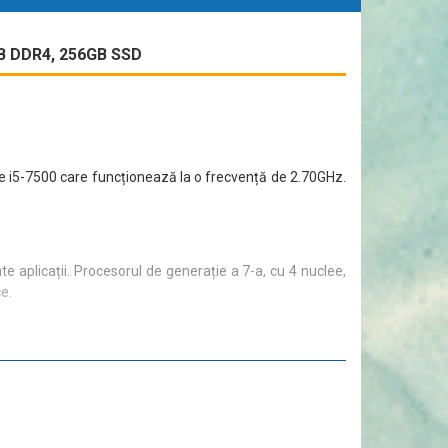
B DDR4, 256GB SSD
re i5-7500 care funcționează la o frecvență de 2.70GHz.
nte aplicații. Procesorul de generație a 7-a, cu 4 nuclee,
e.
experiență de utilizare net superioară față de hard disk-