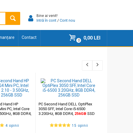
Bine ai venit!
Intră în cont
/
Cont nou
finanțare
Contact
0,00 LEI
0
nd Hand HP
PC Second Hand DELL OptiPlex
ini PC, Intel Core
3050 SFF, Intel Core i5-6500
Mini PC Secon
3.50GHz, 8GB DDR4,
3.20GHz, 8GB DDR4,
256GB
SSD
ThinkCentre M70
i5-12600T 2.10
DDR4,
256GB
S
4 opinii
15 opinii