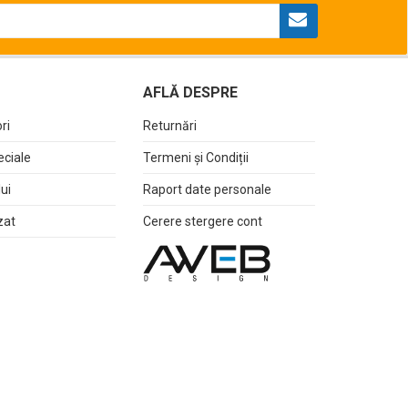
AFLĂ DESPRE
ri
Returnări
eciale
Termeni și Condiții
lui
Raport date personale
zat
Cerere stergere cont