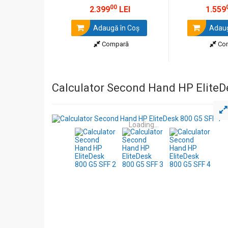
00
2.399
LEI
1.559
Adaugă în Coş
Adaug
Compară
Co
Calculator Second Hand HP EliteDe
Loading...