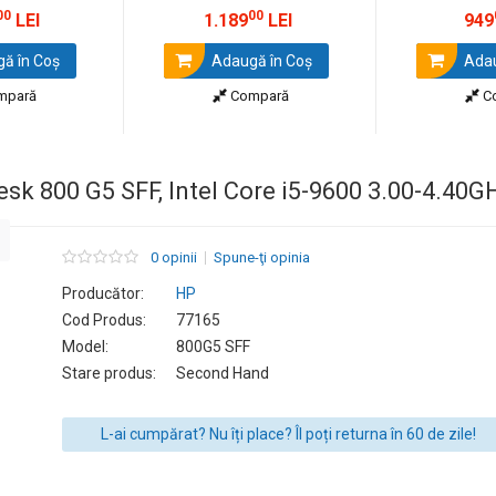
00
00
LEI
1.189
LEI
949
ă în Coş
Adaugă în Coş
Adau
mpară
Compară
C
sk 800 G5 SFF, Intel Core i5-9600 3.00-4.40
0 opinii
Spune-ţi opinia
Producător:
HP
Cod Produs:
77165
Model:
800G5 SFF
Stare produs:
Second Hand
L-ai cumpărat? Nu îți place? Îl poți returna în 60 de zile!