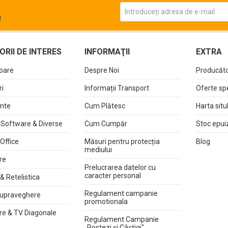
!
RII DE INTERES
INFORMAŢII
EXTRA
oare
Despre Noi
Producăto
i
Informații Transport
Oferte sp
nte
Cum Plătesc
Harta situ
 Software & Diverse
Cum Cumpăr
Stoc epui
 Office
Măsuri pentru protecția
Blog
mediului
re
Prelucrarea datelor cu
caracter personal
& Retelistica
Regulament campanie
upraveghere
promotionala
re & TV Diagonale
Regulament Campanie
„Postezi și Câștigi"