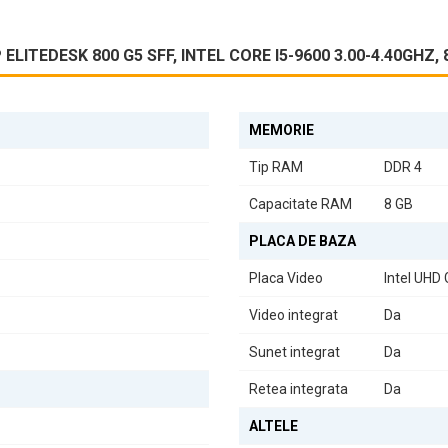
LITEDESK 800 G5 SFF, INTEL CORE I5-9600 3.00-4.40GHZ,
 diverse periferice și dispozitive externe.
MEMORIE
misește spațiu, dar oferă și un aspect elegant, potrivit pentru orice m
Tip RAM
DDR 4
Capacitate RAM
8 GB
PLACA DE BAZA
sau divertisment, HP EliteDesk 800 G5 SFF se dovedește a fi o alegere e
lă pentru aplicații de productivitate și multimedia.
Placa Video
Intel UHD
iabilitatea, alegând
HP EliteDesk 800 G5 SFF
- un partener de încreder
Video integrat
Da
Sunet integrat
Da
Retea integrata
Da
ALTELE