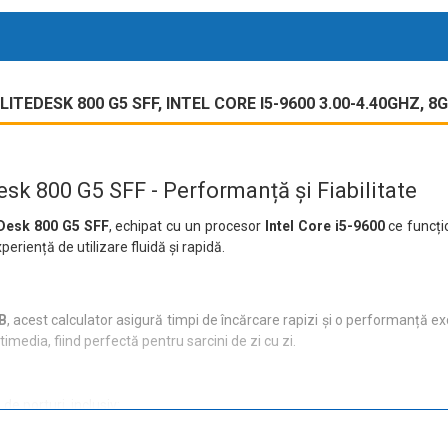
EDESK 800 G5 SFF, INTEL CORE I5-9600 3.00-4.40GHZ, 8
k 800 G5 SFF - Performanță și Fiabilitate
eDesk 800 G5 SFF
, echipat cu un procesor
Intel Core i5-9600
ce funcți
eriență de utilizare fluidă și rapidă.
B
, acest calculator asigură timpi de încărcare rapizi și o performanță e
imedia, fiind perfectă pentru sarcini de zi cu zi.
e porturi, inclusiv: