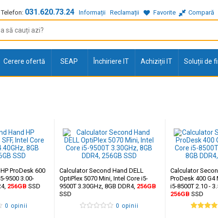
031.620.73.24
Telefon:
Informații
Reclamații
Favorite
Compară
Cerere ofertă
SEAP
Închiriere IT
Achiziții IT
Soluții de 
 HP ProDesk 600
Calculator Second Hand DELL
Calculator Seco
i5-9500 3.00-
OptiPlex 5070 Mini, Intel Core i5-
ProDesk 400 G4 M
R4,
256GB
SSD
9500T 3.30GHz, 8GB DDR4,
256GB
i5-8500T 2.10 - 
SSD
256GB
SSD
0 opinii
0 opinii