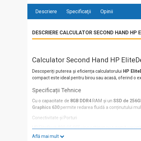
Descriere
Specificaţii
Opinii
DESCRIERE CALCULATOR SECOND HAND HP ELIT
Calculator Second Hand HP EliteDes
Descoperiți puterea și eficiența calculatorului
HP Elit
compact este ideal pentru birou sau acasă, oferind o exp
Specificații Tehnice
Cu o capacitate de
8GB DDR4
RAM și un
SSD de 256G
Graphics 630
permite redarea fluidă a conținutului mult
Conectivitate și Porturi
HP EliteDesk 800 G5 SFF vine echipat cu o gamă variată d
Află mai mult
6x USB 3.0