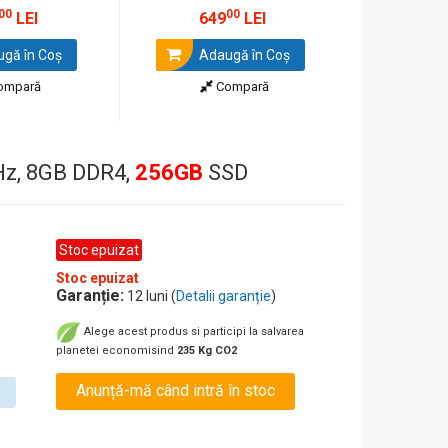
00
00
LEI
649
LEI
1.5
gă în Coş
Adaugă în Coş
Ada
ompară
Compară
GHz, 8GB DDR4,
256GB
SSD
Stoc epuizat
Stoc epuizat
Garanție:
12 luni (
Detalii garanție
)
Alege acest produs si participi la salvarea
planetei economisind
235 Kg CO2
Anunță-mă când intră în stoc