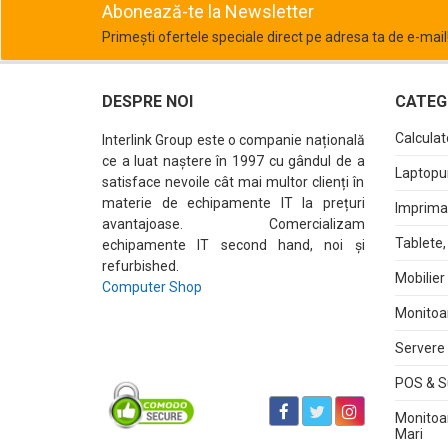
Abonează-te la Newsletter
Primești ofertele speciale direct pe adresa ta de e-mail
DESPRE NOI
CATEGO
Calculat
Interlink Group este o companie națională
ce a luat naștere în 1997 cu gândul de a
Laptopur
satisface nevoile cât mai multor clienți în
materie de echipamente IT la prețuri
Imprima
avantajoase. Comercializam
Tablete,
echipamente IT second hand, noi și
refurbished.
Mobilier
Computer Shop
Monitoa
Servere 
POS & S
Monitoa
Mari