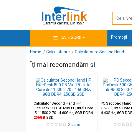
Promoții
CATEGORII
Home
Calculatoare
Calculatoare Second Hand
Îți mai recomandăm și
Calculator Second Hand HP
PC Seccond Hand
EliteDesk 800 G8 Mini PC, Intel Core
G5 SFF, Intel Core 
i5-11500 2.70 - 4.60GHz, 8GB DDR4,
4.40GHz, 8GB DD
256GB
SSD
0 opinii