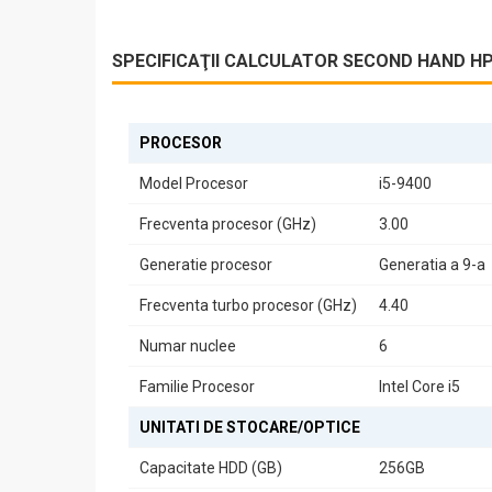
2x USB 2.0
1x USB Type-C
2x DisplayPort
SPECIFICAŢII CALCULATOR SECOND HAND HP E
3x Audio
1x RJ-45
Aceste opțiuni de conectivitate facilitează integrarea cu
Design Compact și Funcțional
PROCESOR
Carcasa
SFF/Desktop
a acestui model nu doar că econo
Model Procesor
i5-9400
concentrează pe eficiență și performanță.
Frecventa procesor (GHz)
3.00
Utilizare Versatilă
Generatie procesor
Generatia a 9-a
Fie că aveți nevoie de un sistem pentru birou, studiu 
veți beneficia de o putere de procesare superioară, idea
Frecventa turbo procesor (GHz)
4.40
Investiți în un calculator care combină performanța cu f
Numar nuclee
6
Familie Procesor
Intel Core i5
UNITATI DE STOCARE/OPTICE
Capacitate HDD (GB)
256GB