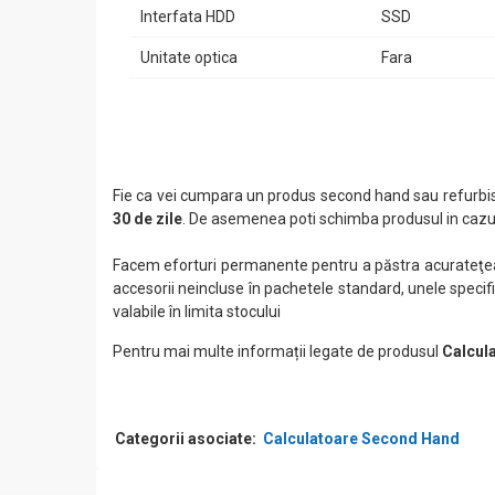
Interfata HDD
SSD
Unitate optica
Fara
Fie ca vei cumpara un produs second hand sau refurbis
30 de zile
. De asemenea poti schimba produsul in cazul
Facem eforturi permanente pentru a păstra acurateţea i
accesorii neincluse în pachetele standard, unele specifi
valabile în limita stocului
Pentru mai multe informații legate de produsul
Calcul
Categorii asociate:
Calculatoare Second Hand