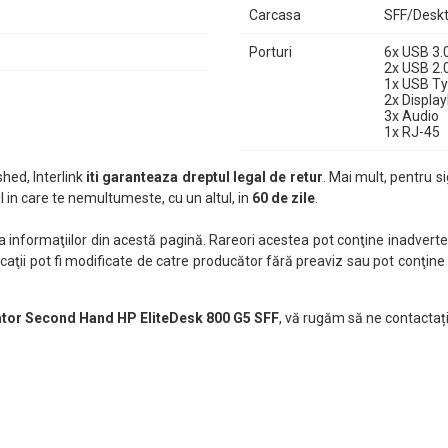
Carcasa
SFF/Desk
Porturi
6x USB 3.
2x USB 2.
1x USB T
2x Displa
3x Audio
1x RJ-45
hed, Interlink
iti garanteaza dreptul legal de retur
. Mai mult, pentru si
 in care te nemultumeste, cu un altul, in
60 de zile
.
nformaţiilor din acestă pagină. Rareori acestea pot conţine inadverten
caţii pot fi modificate de catre producător fără preaviz sau pot conţine
ator Second Hand HP EliteDesk 800 G5 SFF
, vă rugăm să ne contactați