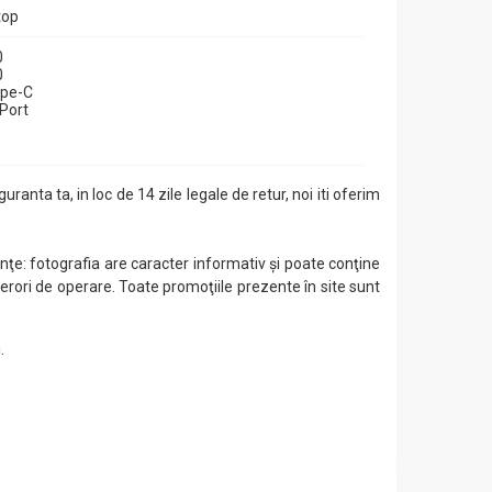
top
0
0
ype-C
yPort
guranta ta, in loc de 14 zile legale de retur, noi iti oferim
ţe: fotografia are caracter informativ şi poate conţine
 erori de operare. Toate promoţiile prezente în site sunt
.