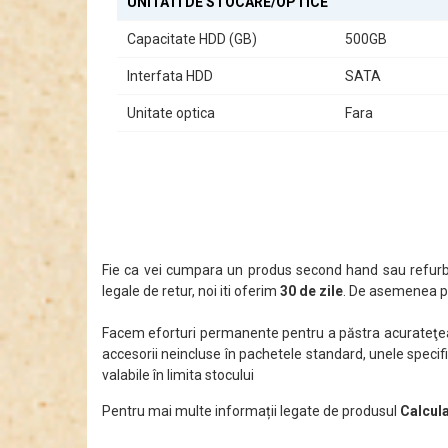
UNITATI DE STOCARE/OPTICE
Capacitate HDD (GB)
500GB
Interfata HDD
SATA
Unitate optica
Fara
Fie ca vei cumpara un produs second hand sau refurbi
legale de retur, noi iti oferim
30 de zile
. De asemenea po
Facem eforturi permanente pentru a păstra acurateţea i
accesorii neincluse în pachetele standard, unele specifi
valabile în limita stocului
Pentru mai multe informații legate de produsul
Calcul