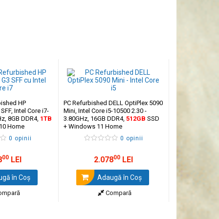
bished HP
PC Refurbished DELL OptiPlex 5090
SFF, Intel Core i7-
Mini, Intel Core i5-10500 2.30 -
Hz, 8GB DDR4,
1TB
3.80GHz, 16GB DDR4,
512GB
SSD
 10 Home
+ Windows 11 Home
0 opinii
0 opinii
00
00
8
LEI
2.078
LEI
gă în Coş
Adaugă în Coş
ompară
Compară