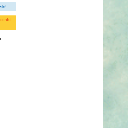
ile!
 contul
a