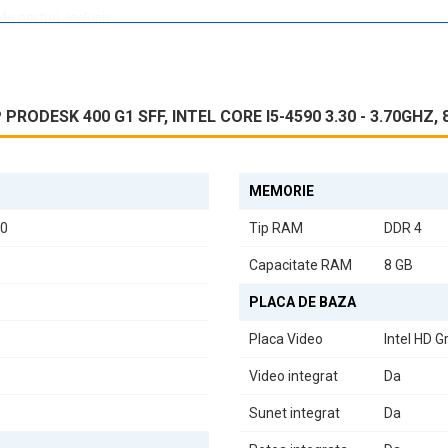
 porturi, inclusiv:
RODESK 400 G1 SFF, INTEL CORE I5-4590 3.30 - 3.70GHZ,
 diverse periferice și dispozitive externe.
MEMORIE
90
Tip RAM
DDR 4
economisește spațiu, dar oferă și un aspect elegant, potrivit pentru or
rează perfect.
Capacitate RAM
8 GB
PLACA DE BAZA
studiu sau pentru divertisment, acest calculator second hand este pregăt
Placa Video
Intel HD 
 experimenta o performanță rapidă și eficientă.
Video integrat
Da
ală pentru cei care doresc un calculator fiabil, performant și accesibil.
Sunet integrat
Da