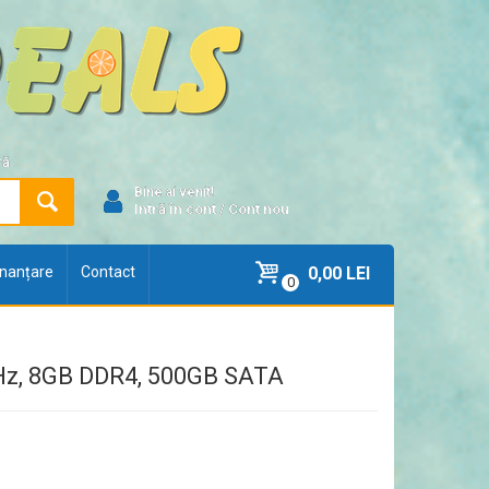
ră
Bine ai venit!
Intră în cont
/
Cont nou
finanțare
Contact
0,00 LEI
0
GHz, 8GB DDR4, 500GB SATA