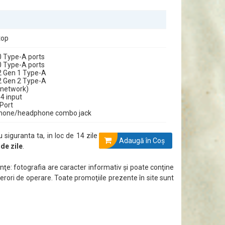
top
0 Type-A ports
0 Type-A ports
2 Gen 1 Type-A
2 Gen 2 Type-A
(network)
4 input
yPort
phone/headphone combo jack
u siguranta ta, in loc de 14 zile
Adaugă în Coş
 de zile
.
ţe: fotografia are caracter informativ şi poate conţine
 erori de operare. Toate promoţiile prezente în site sunt