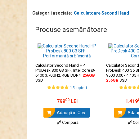
Categorii asociate:
Calculatoare Second Hand
Produse asemănătoare
Calculator Second Hand HP
Calculator Secon
ProDesk 800 G3 SFF, Intel Core i3-
ProDesk 400 G6 SFF
6100 3.70GHz, 4GB DDR4,
256GB
9500 3.00 - 4.40G
SSD
256GB
SSD
15 opinii
00
799
LEI
1.419
Adaugă în Coş
Adaug
Compară
Co