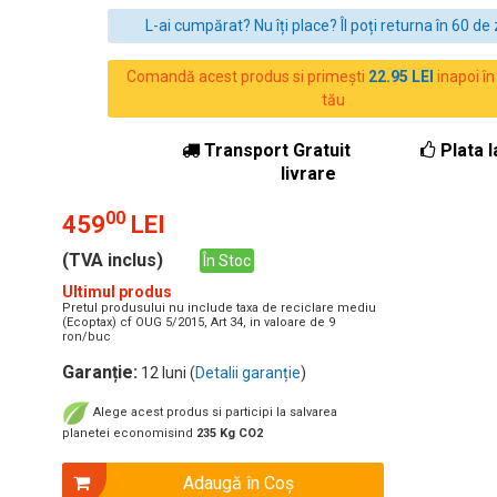
L-ai cumpărat? Nu îți place? Îl poți returna în 60 de z
Comandă acest produs si primești
22.95 LEI
inapoi în
tău
Transport Gratuit
Plata l
livrare
00
459
LEI
(TVA inclus)
În Stoc
Ultimul produs
Pretul produsului nu include taxa de reciclare mediu
(Ecoptax) cf OUG 5/2015, Art 34, in valoare de 9
ron/buc
Garanție:
12 luni (
Detalii garanție
)
Alege acest produs si participi la salvarea
planetei economisind
235 Kg CO2
Adaugă în Coş