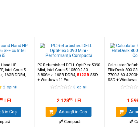
d Hand HP
PC Refurbished DELL OptiPlex 5090
Calculator Refur
, Intel Core i5-
Mini, Intel Core i5-10500 2.30 -
EliteDesk 800 G3 
Hz, 16GB DDR4,
3.80GHz, 16GB DDR4,
512GB
SSD
7700 3.60-4.20G
+ Windows 11 Pro
SSD + Windows
2 opinii
0 opinii
00
00
LEI
2.128
LEI
1.59
ă în Coş
Adaugă în Coş
Adau
mpară
Compară
C