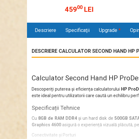
00
459
LEI
Descriere
Specificaţii
Upgrade
*
Opin
DESCRIERE CALCULATOR SECOND HAND HP PROD
Calculator Second Hand HP ProDesk
Descoperiți puterea și eficiența calculatorului
HP ProD
este ideal pentru utilizatorii care caută un echilibru pe
Specificații Tehnice
Cu
8GB de RAM DDR4
și un hard disk de
500GB SAT
Graphics 4600
asigură o experiență vizuală plăcută, per
Conectivitate și Porturi