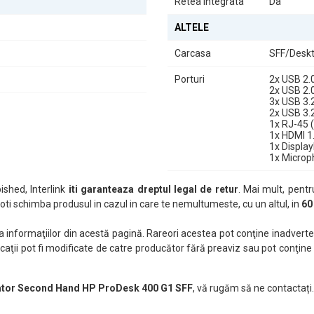
Retea integrata
Da
ALTELE
Carcasa
SFF/Desk
Porturi
2x USB 2.
2x USB 2.
3x USB 3.
2x USB 3.
1x RJ-45 
1x HDMI 1.
1x Displa
1x Micro
shed, Interlink
iti garanteaza dreptul legal de retur
. Mai mult, pentr
ti schimba produsul in cazul in care te nemultumeste, cu un altul, in
60
nformaţiilor din acestă pagină. Rareori acestea pot conţine inadverten
caţii pot fi modificate de catre producător fără preaviz sau pot conţine
ator Second Hand HP ProDesk 400 G1 SFF
, vă rugăm să ne contactați.