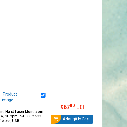
00
967
LEI
ond Hand Laser Monocrom
W, 20 ppm, A4, 600 x 600,
Adaugă în Coş
reless, USB