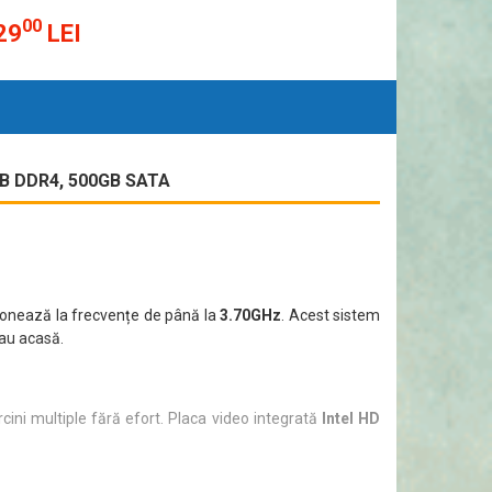
00
29
LEI
GB DDR4, 500GB SATA
ionează la frecvențe de până la
3.70GHz
. Acest sistem
sau acasă.
rcini multiple fără efort. Placa video integrată
Intel HD