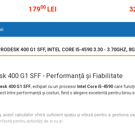
00
179
LEI
3
ii
ESK 400 G1 SFF, INTEL CORE I5-4590 3.30 - 3.70GHZ, 8
 400 G1 SFF - Performanță și Fiabilitate
esk 400 G1 SFF
, echipat cu un procesor
Intel Core i5-4590
care funcț
rfect între performanță și costuri, fiind o alegere excelentă pentru birou 
A
, acest calculator oferă suficient spațiu și viteză pentru a gestiona sa
fectă pentru activități de zi cu zi.