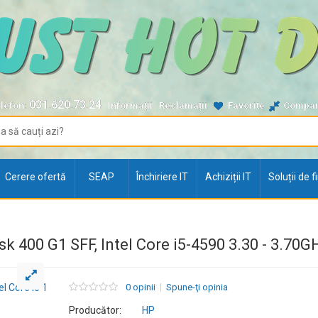
031.620.73.24
lefon:
Informații
Reclamații
Favorite
Compa
Cerere ofertă
SEAP
Închiriere IT
Achiziții IT
Soluții de 
 400 G1 SFF, Intel Core i5-4590 3.30 - 3.70
0 opinii
Spune-ţi opinia
Producător:
HP