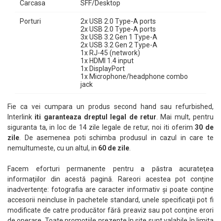
Carcasa
SFF/Desktop
Porturi
2x USB 2.0 Type-A ports
2x USB 2.0 Type-A ports
3x USB 3.2 Gen 1 Type-A
2x USB 3.2 Gen 2 Type-A
1x RJ-45 (network)
1x HDMI 1.4 input
1x DisplayPort
1x Microphone/headphone combo
jack
Fie ca vei cumpara un produs second hand sau refurbished,
Interlink
iti garanteaza dreptul legal de retur
. Mai mult, pentru
siguranta ta, in loc de 14 zile legale de retur, noi iti oferim
30 de
zile
. De asemenea poti schimba produsul in cazul in care te
nemultumeste, cu un altul, in
60 de zile
.
Facem eforturi permanente pentru a păstra acurateţea
informaţiilor din acestă pagină. Rareori acestea pot conţine
inadvertenţe: fotografia are caracter informativ şi poate conţine
accesorii neincluse în pachetele standard, unele specificaţii pot fi
modificate de catre producător fără preaviz sau pot conţine erori
de operare. Toate promoţiile prezente în site sunt valabile în limita