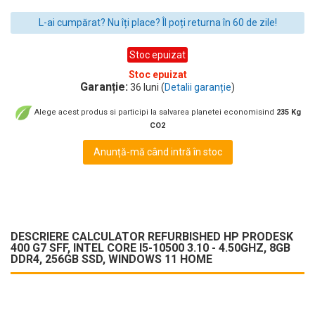
L-ai cumpărat? Nu îți place? Îl poți returna în 60 de zile!
Stoc epuizat
Stoc epuizat
Garanție:
36 luni (
Detalii garanție
)
Alege acest produs si participi la salvarea planetei economisind
235 Kg
CO2
Anunță-mă când intră în stoc
DESCRIERE CALCULATOR REFURBISHED HP PRODESK
400 G7 SFF, INTEL CORE I5-10500 3.10 - 4.50GHZ, 8GB
DDR4, 256GB SSD, WINDOWS 11 HOME