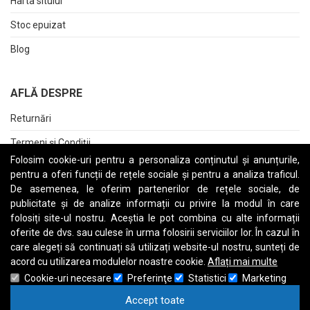
Harta sitului
Stoc epuizat
Blog
AFLĂ DESPRE
Returnări
Termeni și Condiții
Folosim cookie-uri pentru a personaliza conținutul și anunțurile,
Raport date personale
pentru a oferi funcții de rețele sociale și pentru a analiza traficul.
De asemenea, le oferim partenerilor de rețele sociale, de
Cerere stergere cont
publicitate și de analize informații cu privire la modul în care
folosiți site-ul nostru. Aceștia le pot combina cu alte informații
oferite de dvs. sau culese în urma folosirii serviciilor lor. În cazul în
care alegeți să continuați să utilizați website-ul nostru, sunteți de
A
B
C
D
E
F
G
H
I
J
K
L
M
N
O
P
Q
R
S
T
U
V
W
X
Y
Z
acord cu utilizarea modulelor noastre cookie.
Aflați mai multe
Cookie-uri necesare
Preferinţe
Statistici
Marketing
Accept toate