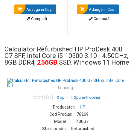
Adaugă în Coş
Adaugă în Coş
Compară
Compară
Calculator Refurbished HP ProDesk 400
G7 SFF, Intel Core i5-10500 3.10 - 4.50GHz,
8GB DDR4,
256GB
SSD, Windows 11 Home
Loading...
0 opinii
Spune-ţi opinia
Producător:
HP
Cod Produs:
76269
Model:
400G7
Stare produs:
Refurbished