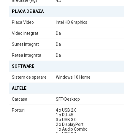
Greutate (Kg)
4.5
acesta se dovedește a fi un partener de încredere în orice
activitate.
PLACA DE BAZA
Placa Video
Intel HD Graphics
Video integrat
Da
Sunet integrat
Da
Retea integrata
Da
SOFTWARE
Sistem de operare
Windows 10 Home
ALTELE
Carcasa
SFF/Desktop
Porturi
4 x USB 2.0
1 x RJ-45
3 x USB 3.0
2 x DisplayPort
1 x Audio Combo