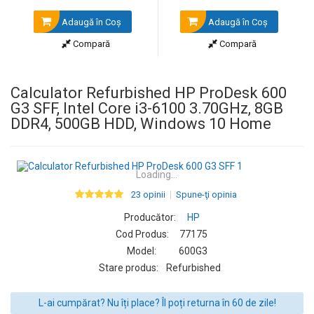
Adaugă în Coş
Adaugă în Coş
Compară
Compară
Calculator Refurbished HP ProDesk 600
G3 SFF, Intel Core i3-6100 3.70GHz, 8GB
DDR4, 500GB HDD, Windows 10 Home
Loading...
23 opinii
Spune-ţi opinia
Producător:
HP
Cod Produs:
77175
Model:
600G3
Stare produs:
Refurbished
L-ai cumpărat? Nu îți place? Îl poți returna în 60 de zile!