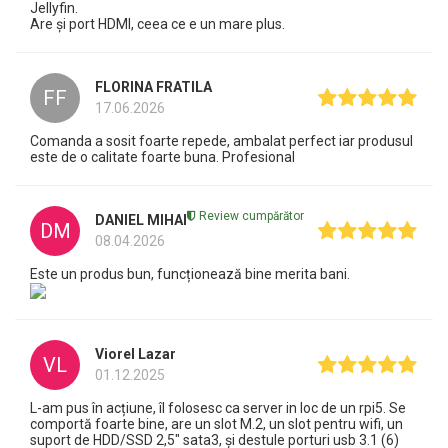
Jellyfin.
Are și port HDMI, ceea ce e un mare plus.
FLORINA FRATILA
FF
17.06.2026
Comanda a sosit foarte repede, ambalat perfect iar produsul
este de o calitate foarte buna. Profesional
Review cumpărător
DANIEL MIHAI
DM
08.04.2026
Este un produs bun, funcționează bine merita bani.
Viorel Lazar
VL
01.12.2025
L-am pus în acțiune, îl folosesc ca server in loc de un rpi5. Se
comportă foarte bine, are un slot M.2, un slot pentru wifi, un
suport de HDD/SSD 2,5" sata3, și destule porturi usb 3.1 (6)