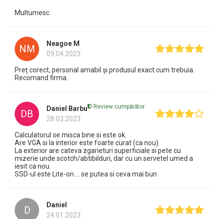
Multumesc
Neagoe M
NM
09.04.2023
Preț corect, personal amabil și produsul exact cum trebuia.
Recomand firma.
Review cumpărător
Daniel Barbu
DB
28.03.2023
Calculatorul se misca bine si este ok.
Are VGA si la interior este foarte curat (ca nou).
La exterior are cateva zgarieturi superficiale si pete cu
mizerie unde scotch/abtibilduri, dar cu un servetel umed a
iesit ca nou.
SSD-ul este Lite-on ... se putea si ceva mai bun
Daniel
D
24.01.2023