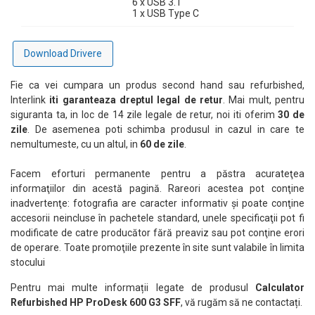
6 x USB 3.1
1 x USB Type C
Download Drivere
Fie ca vei cumpara un produs second hand sau refurbished,
Interlink
iti garanteaza dreptul legal de retur
. Mai mult, pentru
siguranta ta, in loc de 14 zile legale de retur, noi iti oferim
30 de
zile
. De asemenea poti schimba produsul in cazul in care te
nemultumeste, cu un altul, in
60 de zile
.
Facem eforturi permanente pentru a păstra acurateţea
informaţiilor din acestă pagină. Rareori acestea pot conţine
inadvertenţe: fotografia are caracter informativ şi poate conţine
accesorii neincluse în pachetele standard, unele specificaţii pot fi
modificate de catre producător fără preaviz sau pot conţine erori
de operare. Toate promoţiile prezente în site sunt valabile în limita
stocului
Pentru mai multe informații legate de produsul
Calculator
Refurbished HP ProDesk 600 G3 SFF
, vă rugăm să ne contactați.