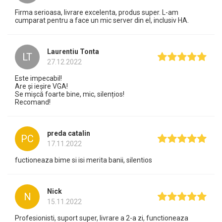
Firma serioasa, livrare excelenta, produs super. L-am
cumparat pentru a face un mic server din el, inclusiv HA.
Laurentiu Tonta
LT
27.12.2022
Este impecabil!
Are și ieșire VGA!
Se mișcă foarte bine, mic, silențios!
Recomand!
preda catalin
PC
17.11.2022
fuctioneaza bime si isi merita banii, silentios
Nick
N
15.11.2022
Profesionisti, suport super, livrare a 2-a zi, functioneaza