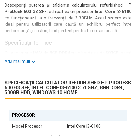
Descoperiți puterea și eficiența calculatorului refurbished
HP
ProDesk 600 G3 SFF
, echipat cu un procesor
Intel Core i3-6100
ce funcționează la o frecvență de
3.70GHz
. Acest sistem este
ideal pentru utilizatorii care caută un echilibru perfect între
performanță și costuri, fiind perfect pentru birou sau acasă.
Specificații Tehnice
Cu o memorie RAM de
8GB DDR4
și un hard disk de
500GB
, acest
calculator oferă suficient spațiu și viteză pentru a gestiona
Află mai mult
sarcinile zilnice. Interfața HDD SATA asigură transferuri rapide de
date, iar placa video integrată
Intel HD Graphics
permite o
experiență vizuală plăcută.
SPECIFICAŢII CALCULATOR REFURBISHED HP PRODESK
600 G3 SFF, INTEL CORE I3-6100 3.70GHZ, 8GB DDR4,
Conectivitate și Porturi
500GB HDD, WINDOWS 10 HOME
HP ProDesk 600 G3 SFF vine echipat cu multiple opțiuni de
conectivitate, inclusiv:
4 x USB 2.0
PROCESOR
3 x USB 3.0
6 x USB 3.1
Model Procesor
Intel Core i3-6100
1 x USB Type C
2 x DisplayPort