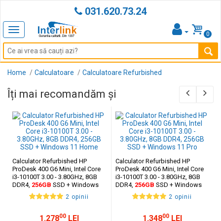
031.620.73.24
Toggle
0
navigation
Home
Calculatoare
Calculatoare Refurbished
Îți mai recomandăm și
Calculator Refurbished HP
Calculator Refurbished HP
ProDesk 400 G6 Mini, Intel Core
ProDesk 400 G6 Mini, Intel Core
i3-10100T 3.00 - 3.80GHz, 8GB
i3-10100T 3.00 - 3.80GHz, 8GB
DDR4,
256GB
SSD + Windows
DDR4,
256GB
SSD + Windows
11 Home
11 Pro
2 opinii
2 opinii
00
00
1.278
LEI
1.348
LEI