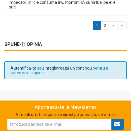
impecabil, in idle consuma 8w, montat HA cu virtual pe el e
brici
1
2
>
>|
SPUNE-ŢI OPINIA
Autentifică-te
sau
Înregistrează un cont nou
pentru a
putea scie o opinie
Abonează-te la Newsletter
Primești ofertele speciale direct pe adresa ta de e-mail!