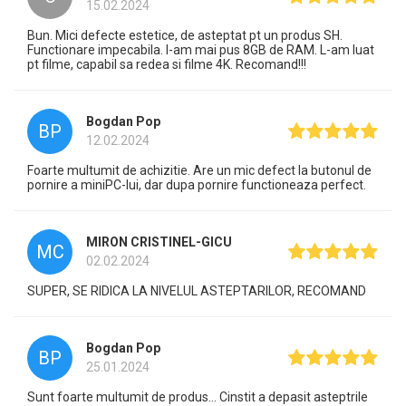
15.02.2024
Bun. Mici defecte estetice, de asteptat pt un produs SH.
Functionare impecabila. I-am mai pus 8GB de RAM. L-am luat
pt filme, capabil sa redea si filme 4K. Recomand!!!
Bogdan Pop
BP
12.02.2024
Foarte multumit de achizitie. Are un mic defect la butonul de
pornire a miniPC-lui, dar dupa pornire functioneaza perfect.
MIRON CRISTINEL-GICU
MC
02.02.2024
SUPER, SE RIDICA LA NIVELUL ASTEPTARILOR, RECOMAND
Bogdan Pop
BP
25.01.2024
Sunt foarte multumit de produs... Cinstit a depasit asteptrile