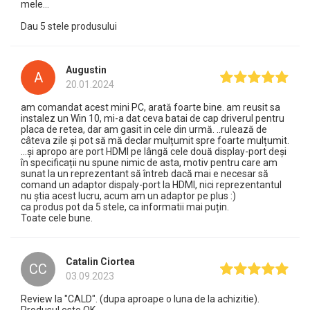
mele...
Dau 5 stele produsului
Augustin
A
20.01.2024
am comandat acest mini PC, arată foarte bine. am reusit sa
instalez un Win 10, mi-a dat ceva batai de cap driverul pentru
placa de retea, dar am gasit in cele din urmă. ..rulează de
câteva zile și pot să mă declar mulțumit spre foarte mulțumit.
...și apropo are port HDMI pe lângă cele două display-port deși
în specificații nu spune nimic de asta, motiv pentru care am
sunat la un reprezentant să întreb dacă mai e necesar să
comand un adaptor dispaly-port la HDMI, nici reprezentantul
nu știa acest lucru, acum am un adaptor pe plus :)
ca produs pot da 5 stele, ca informatii mai puțin.
Toate cele bune.
Catalin Ciortea
CC
03.09.2023
Review la "CALD". (dupa aproape o luna de la achizitie).