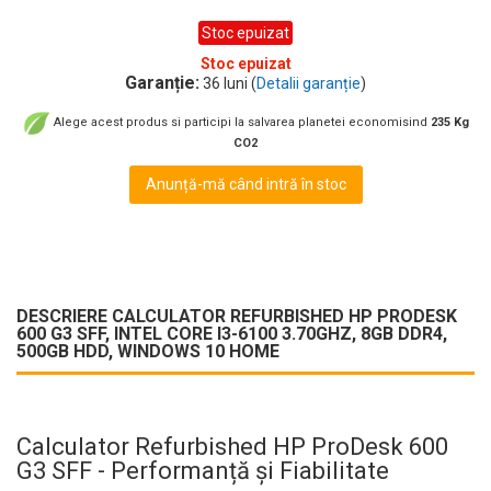
Stoc epuizat
Stoc epuizat
Garanție:
36 luni (
Detalii garanție
)
Alege acest produs si participi la salvarea planetei economisind
235 Kg
CO2
Anunță-mă când intră în stoc
DESCRIERE CALCULATOR REFURBISHED HP PRODESK
600 G3 SFF, INTEL CORE I3-6100 3.70GHZ, 8GB DDR4,
500GB HDD, WINDOWS 10 HOME
Calculator Refurbished HP ProDesk 600
G3 SFF - Performanță și Fiabilitate