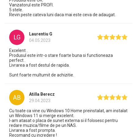
Produsul este OK.
Vanzatorul este PROFI.
5 stele.
Revin peste cateva luni daca mai este ceva de adaugat.
Laurentiu G
LG
04.05.2023
Excelent .
Produsul este intr-o stare foarte buna si functioneaza
perfect .
Livrarea a fost destul de rapida.
Sunt foarte multumit de achizitie.
Atilla Berecz
AB
29.04.2023
Cu toate ca vine cu Windows 10 Home preinstalat, am instalat
un Windows 11 si merge excelent.
I-am atasat o placa de sunet externa si il folosesc pentru
redare muzica/filme de pe un NAS.
Livrarea a fost prompta.
Recomand cu incredere !