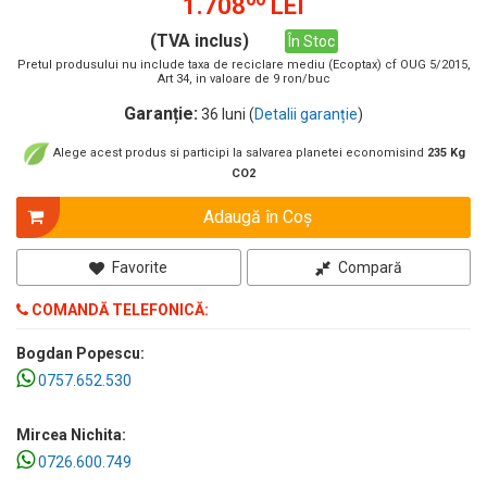
1.708
LEI
(TVA inclus)
În Stoc
Pretul produsului nu include taxa de reciclare mediu (Ecoptax) cf OUG 5/2015,
Art 34, in valoare de 9 ron/buc
Garanție:
36 luni (
Detalii garanție
)
Alege acest produs si participi la salvarea planetei economisind
235 Kg
CO2
Adaugă în Coş
Favorite
Compară
COMANDĂ TELEFONICĂ:
Bogdan Popescu:
0757.652.530
Mircea Nichita:
0726.600.749