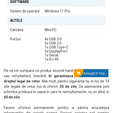
SOFTWARE
Sistem de operare
Windows 11 Pro
ALTELE
Carcasa
Mini PC
Porturi
4x USB 3.0
2x USB 2.0
1x USB Type-C
2x DisplayPort
1x Serial
1x RJ-45
Fie ca vei cumpara un produs second hand
Adaugă în Coş
sau refurbished, Interlink
iti garanteaza
dreptul legal de retur
. Mai mult, pentru siguranta ta, in loc de 14
zile legale de retur, noi iti oferim
30 de zile
. De asemenea poti
schimba produsul in cazul in care te nemultumeste, cu un altul, in
60 de zile
.
Facem eforturi permanente pentru a păstra acurateţea
informaţiilor din acestă pagină. Rareori acestea pot conţine