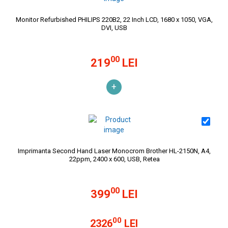
Monitor Refurbished PHILIPS 220B2, 22 Inch LCD, 1680 x 1050, VGA,
DVI, USB
00
219
LEI
+
Imprimanta Second Hand Laser Monocrom Brother HL-2150N, A4,
22ppm, 2400 x 600, USB, Retea
00
399
LEI
00
2326
LEI