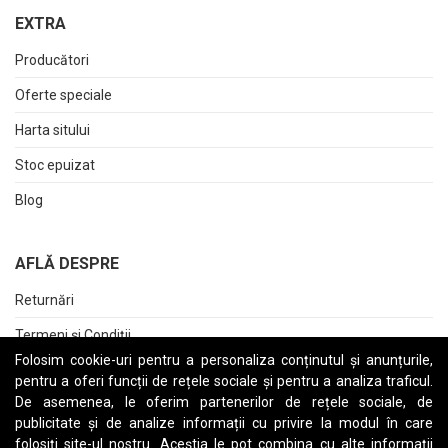
EXTRA
Producători
Oferte speciale
Harta sitului
Stoc epuizat
Blog
AFLĂ DESPRE
Returnări
Termeni și Condiții
Folosim cookie-uri pentru a personaliza conținutul și anunțurile,
Raport date personale
pentru a oferi funcții de rețele sociale și pentru a analiza traficul.
De asemenea, le oferim partenerilor de rețele sociale, de
Cerere stergere cont
publicitate și de analize informații cu privire la modul în care
folosiți site-ul nostru. Aceștia le pot combina cu alte informații