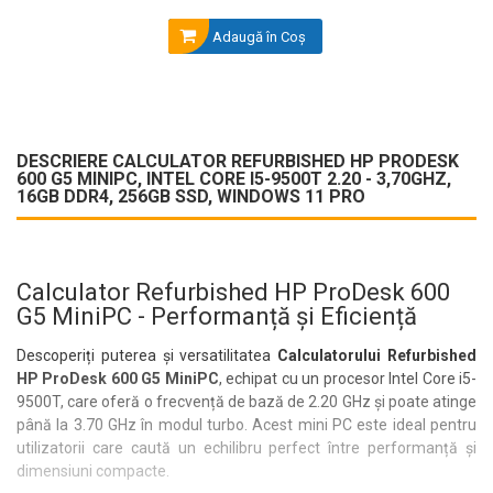
Adaugă în Coş
DESCRIERE CALCULATOR REFURBISHED HP PRODESK
600 G5 MINIPC, INTEL CORE I5-9500T 2.20 - 3,70GHZ,
16GB DDR4, 256GB SSD, WINDOWS 11 PRO
Calculator Refurbished HP ProDesk 600
G5 MiniPC - Performanță și Eficiență
Descoperiți puterea și versatilitatea
Calculatorului Refurbished
HP ProDesk 600 G5 MiniPC
, echipat cu un procesor Intel Core i5-
9500T, care oferă o frecvență de bază de 2.20 GHz și poate atinge
până la 3.70 GHz în modul turbo. Acest mini PC este ideal pentru
utilizatorii care caută un echilibru perfect între performanță și
dimensiuni compacte.