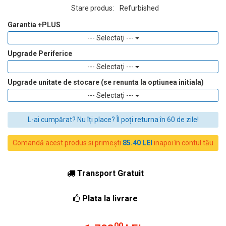
Stare produs:
Refurbished
Garantia +PLUS
--- Selectaţi ---
Upgrade Periferice
--- Selectaţi ---
Upgrade unitate de stocare (se renunta la optiunea initiala)
--- Selectaţi ---
L-ai cumpărat? Nu îți place? Îl poți returna în 60 de zile!
Comandă acest produs si primești
85.40 LEI
inapoi în contul tău
Transport Gratuit
Plata la livrare
00