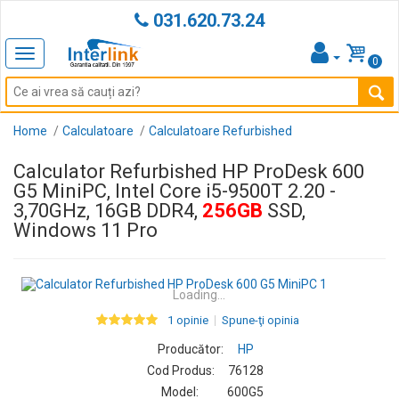
031.620.73.24
Toggle
0
navigation
Home
Calculatoare
Calculatoare Refurbished
Calculator Refurbished HP ProDesk 600
G5 MiniPC, Intel Core i5-9500T 2.20 -
3,70GHz, 16GB DDR4,
256GB
SSD,
Windows 11 Pro
Loading...
1 opinie
Spune-ţi opinia
Producător:
HP
Cod Produs:
76128
Model:
600G5