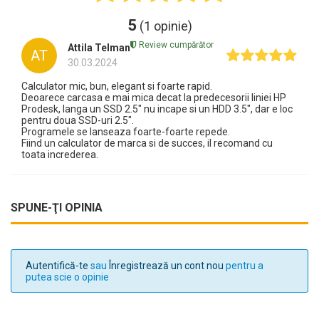
5
(1 opinie)
Review cumpărător
Attila Telman
AT
30.03.2024
Calculator mic, bun, elegant si foarte rapid.
Deoarece carcasa e mai mica decat la predecesorii liniei HP
Prodesk, langa un SSD 2.5" nu incape si un HDD 3.5", dar e loc
pentru doua SSD-uri 2.5".
Programele se lanseaza foarte-foarte repede.
Fiind un calculator de marca si de succes, il recomand cu
toata increderea.
SPUNE-ŢI OPINIA
Autentifică-te
sau
Înregistrează un cont nou
pentru a
putea scie o opinie