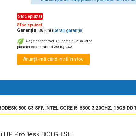
Stoc epuizat
Stoc epuizat
Garanție:
36 luni (
Detalii garanție
)
Alege acest produs si participi la salvarea
planetei economisind
235 Kg CO2
Anunță-mă când intră în stoc
DESK 800 G3 SFF, INTEL CORE I5-6500 3.20GHZ, 16GB DD
 cu HP ProDesk 800 G3 SFF