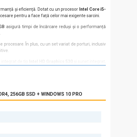
ormanță și eficiență. Dotat cu un procesor
Intel Core i5-
cesare pentru a face față celor mai exigente sarcini.
GB
asigură timpi de încărcare reduși și o performanță
.
 procesare. În plus, cu un set variat de porturi, inclusiv
tive.
o integrat de tip
Intel HD Graphics 530
și sunet integrat,
mbițiile profesionale și personale.
DDR4, 256GB SSD + WINDOWS 10 PRO