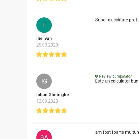
Super ok calitate pre
II
ilie ivan
25.09.2023
Review cumpărător
IG
Este un calculator bun
Iulian Gheorghe
12.09.2023
am fost foarte multum
BA