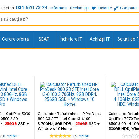
031.620.73.24
Telefon:
Informații
Reclamații
Favorite
Compară
Cerere ofertă
SEAP
Închiriere IT
Achiziții IT
Soluții de 
LL OptiPlex 5090
Calculator Refurbished HP ProDesk
Calculator Refur
-10500 2.30 -
800 G3 SFF, Intel Core i3-6100
OptiPlex 7070 Tow
R4,
256GB
SSD +
3.70GHz, 8GB DDR4,
256GB
SSD +
8500 3.00 - 4.10
Windows 10 Home
500GB HDD, Wi
0 opinii
15 opinii