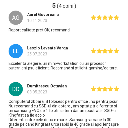
5
(4 opinii)
Aurel Govoreanu
AG
10.11.2023
Raport calitate pret OK, recomand.
Laszlo Levente Varga
LL
25.07.2023
Excelenta alegere, un mini-workstation cu un procesor
puternic si psu eficient. Recomand si pt light-gaming/editare.
Dumitrescu Octavian
DO
08.05.2023
Computerul zboara , il folosesc pentru office , nu pentru jocuri
Nu recomand cu SSD-ul din dotare , am optat ptr diferenta si
un samsung EVO de 1Tb ptr sistem dar am pastrat si SSD-ul
Kingfast sa fie acolo
Diferenta intre cele doua e mare , Samsung ramane la 30
grade pe cand Kingfast urca rapid la 40 grade si apoi lent spre