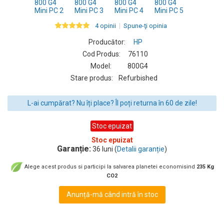
4 opinii
Spune-ţi opinia
Producător:
HP
Cod Produs:
76110
Model:
800G4
Stare produs:
Refurbished
L-ai cumpărat? Nu îți place? Îl poți returna în 60 de zile!
Stoc epuizat
Stoc epuizat
Garanție:
36 luni (
Detalii garanție
)
Alege acest produs si participi la salvarea planetei economisind
235 Kg
CO2
Anunță-mă când intră în stoc