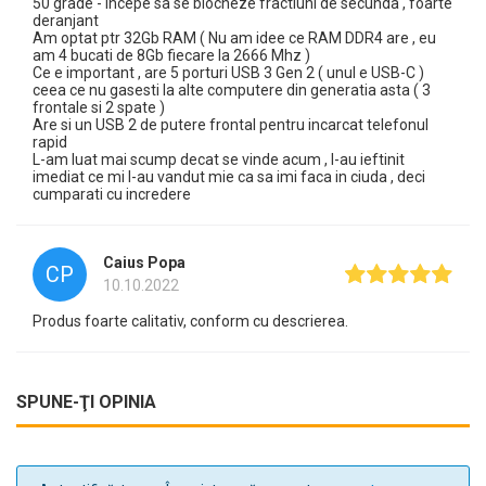
50 grade - incepe sa se blocheze fractiuni de secunda , foarte
deranjant
Am optat ptr 32Gb RAM ( Nu am idee ce RAM DDR4 are , eu
am 4 bucati de 8Gb fiecare la 2666 Mhz )
Ce e important , are 5 porturi USB 3 Gen 2 ( unul e USB-C )
ceea ce nu gasesti la alte computere din generatia asta ( 3
frontale si 2 spate )
Are si un USB 2 de putere frontal pentru incarcat telefonul
rapid
L-am luat mai scump decat se vinde acum , l-au ieftinit
imediat ce mi l-au vandut mie ca sa imi faca in ciuda , deci
cumparati cu incredere
Caius Popa
CP
10.10.2022
Produs foarte calitativ, conform cu descrierea.
SPUNE-ŢI OPINIA