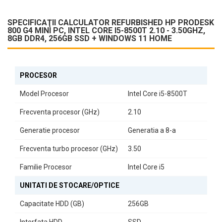
modern și profesional.
SPECIFICAŢII CALCULATOR REFURBISHED HP PRODESK
Specificații Tehnice Remarcabile
800 G4 MINI PC, INTEL CORE I5-8500T 2.10 - 3.50GHZ,
8GB DDR4, 256GB SSD + WINDOWS 11 HOME
Dotat cu
8GB RAM DDR4
și un
SSD de 256GB
, acest calculator
asigură timpi de răspuns rapizi și o experiență de utilizare fluidă.
Placa video integrată Intel HD Graphics permite redarea eficientă a
graficii, fiind perfectă pentru sarcini de zi cu zi.
PROCESOR
Conectivitate și Porturi
Model Procesor
Intel Core i5-8500T
HP ProDesk 800 G4 vine echipat cu o gamă variată de porturi,
Frecventa procesor (GHz)
2.10
inclusiv:
Generatie procesor
Generatia a 8-a
1 x USB 3.1 Type-C
2 x USB 3.1 Gen 1 (față)
4 x USB 3.1 Gen 1 (spate)
Frecventa turbo procesor (GHz)
3.50
2 x DisplayPort
1 x RJ-45
Familie Procesor
Intel Core i5
1 x conector pentru căști
Acest lucru permite conectarea ușoară a diverselor periferice și
UNITATI DE STOCARE/OPTICE
dispozitive externe.
Capacitate HDD (GB)
256GB
Experiență de Utilizare cu Windows 11 Home