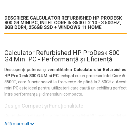
DESCRIERE CALCULATOR REFURBISHED HP PRODESK
800 G4 MINI PC, INTEL CORE I5-8500T 2.10 - 3.50GHZ,
8GB DDR4, 256GB SSD + WINDOWS 11 HOME
Calculator Refurbished HP ProDesk 800
G4 Mini PC - Performanță și Eficiență
Descoperiți puterea și versatilitatea
Calculatorului Refurbished
HP ProDesk 800 G4 Mini PC
, echipat cu un procesor Intel Core i5-
8500T, care funcționează la frecvențe de până la 3.50GHz. Acest
mini PC este ideal pentru utilizatorii care caută un echilibru perfect
între performanță și dimensiuni compacte.
Design Compact și Funcționalitate
Cu un design elegant și o carcasă de tip Mini PC, acest model se
integrează perfect în orice mediu de lucru. Fie că este vorba
Află mai mult
despre birou sau acasă, HP ProDesk 800 G4 oferă un aspect