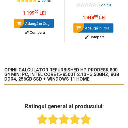
2 opinii
0 opinii
00
1.199
LEI
00
1.848
LEI
Adaugă în Coş
Adaugă în Coş
Compară
Compară
OPINII CALCULATOR REFURBISHED HP PRODESK 800
G4 MINI PC, INTEL CORE I5-8500T 2.10 - 3.50GHZ, 8GB
DDR4, 256GB SSD + WINDOWS 11 HOME
Ratingul general al produsului: