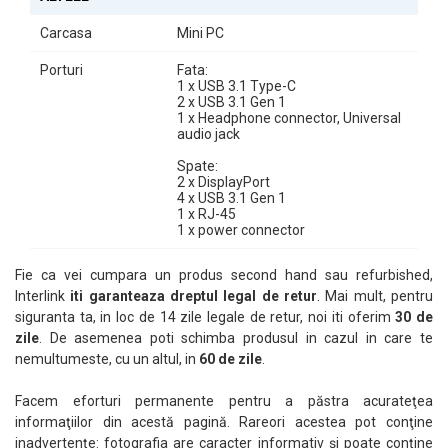
Carcasa
Mini PC
Porturi
Fata:
1 x USB 3.1 Type-C
2 x USB 3.1 Gen 1
1 x Headphone connector, Universal
audio jack
Spate:
2 x DisplayPort
4 x USB 3.1 Gen 1
1 x RJ-45
1 x power connector
Fie ca vei cumpara un produs second hand sau refurbished,
Interlink
iti garanteaza dreptul legal de retur
. Mai mult, pentru
siguranta ta, in loc de 14 zile legale de retur, noi iti oferim
30 de
zile
. De asemenea poti schimba produsul in cazul in care te
nemultumeste, cu un altul, in
60 de zile
.
Facem eforturi permanente pentru a păstra acurateţea
informaţiilor din acestă pagină. Rareori acestea pot conţine
inadvertenţe: fotografia are caracter informativ şi poate conţine