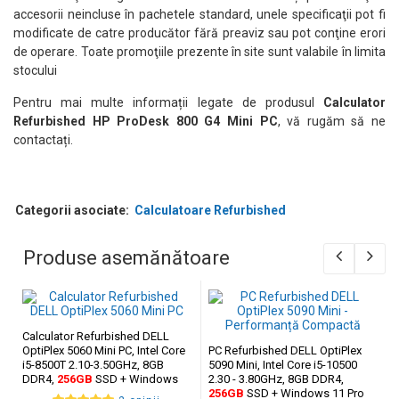
accesorii neincluse în pachetele standard, unele specificaţii pot fi
modificate de catre producător fără preaviz sau pot conţine erori
de operare. Toate promoţiile prezente în site sunt valabile în limita
stocului
Pentru mai multe informații legate de produsul
Calculator
Refurbished HP ProDesk 800 G4 Mini PC
, vă rugăm să ne
contactați.
Categorii asociate:
Calculatoare Refurbished
Produse asemănătoare
Calculator Refurbished DELL
OptiPlex 5060 Mini PC, Intel Core
PC Refurbished DELL OptiPlex
i5-8500T 2.10-3.50GHz, 8GB
5090 Mini, Intel Core i5-10500
DDR4,
256GB
SSD + Windows
2.30 - 3.80GHz, 8GB DDR4,
11 Pro
256GB
SSD + Windows 11 Pro