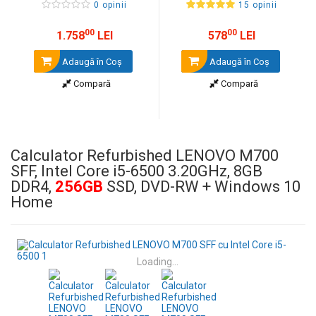
0 opinii
15 opinii
00
00
1.758
LEI
578
LEI
Adaugă în Coş
Adaugă în Coş
Compară
Compară
Calculator Refurbished LENOVO M700
SFF, Intel Core i5-6500 3.20GHz, 8GB
DDR4,
256GB
SSD, DVD-RW + Windows 10
Home
Loading...