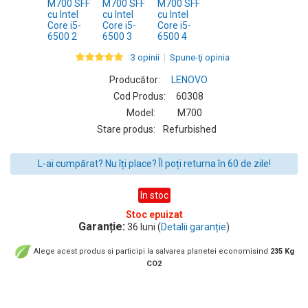
3 opinii
Spune-ţi opinia
Producător:
LENOVO
Cod Produs:
60308
Model:
M700
Stare produs:
Refurbished
L-ai cumpărat? Nu îți place? Îl poți returna în 60 de zile!
In stoc
Stoc epuizat
Garanție:
36 luni (
Detalii garanție
)
Alege acest produs si participi la salvarea planetei economisind
235 Kg
CO2