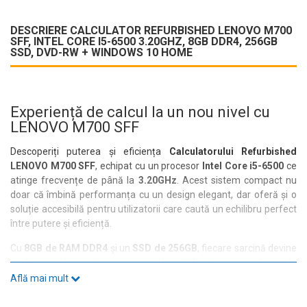
DESCRIERE CALCULATOR REFURBISHED LENOVO M700
SFF, INTEL CORE I5-6500 3.20GHZ, 8GB DDR4, 256GB
SSD, DVD-RW + WINDOWS 10 HOME
Experiență de calcul la un nou nivel cu
LENOVO M700 SFF
Descoperiți puterea și eficiența
Calculatorului Refurbished
LENOVO M700 SFF
, echipat cu un procesor
Intel Core i5-6500
ce
atinge frecvențe de până la
3.20GHz
. Acest sistem compact nu
doar că îmbină performanța cu un design elegant, dar oferă și o
soluție accesibilă pentru utilizatorii care caută un echilibru perfect
între putere și eficiență.
Cu
8GB de RAM DDR4
și un
SSD de 256GB
, fiecare sarcină devine
o plăcere. Viteza de acces rapidă a SSD-ului asigură timpi de
încărcare reduși, iar capacitatea de stocare este ideală pentru
Află mai mult
documente, aplicații și multimedia. Indiferent dacă lucrați de
acasă, studiați sau vă bucurați de divertisment, acest calculator se