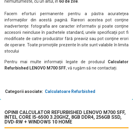
nemultumeste, cu un altul, in
60 de zile
.
Facem eforturi permanente pentru a păstra acurateţea
informaţiilor din acestă pagină. Rareori acestea pot conţine
inadvertenţe: fotografia are caracter informativ şi poate conţine
accesorii neincluse în pachetele standard, unele specificaţii pot fi
modificate de catre producător fără preaviz sau pot conţine erori
de operare. Toate promoţiile prezente în site sunt valabile în limita
stocului
Pentru mai multe informații legate de produsul
Calculator
Refurbished LENOVO M700 SFF
, vă rugăm să ne contactați.
Categorii asociate:
Calculatoare Refurbished
OPINII CALCULATOR REFURBISHED LENOVO M700 SFF,
INTEL CORE I5-6500 3.20GHZ, 8GB DDR4, 256GB SSD,
DVD-RW + WINDOWS 10 HOME