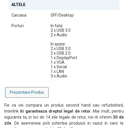
ALTELE
Carcasa
SFF/Desktop
Porturi
In fata:
2 x USB 3.0
2 x Audio
In spate:
2 x USB 3.0
2 x USB 2.0
1 x DisplayPort
1 x VGA
1 x Serial
1 x LAN
3 x Audio
Prezentare Produs
Fie ca vei cumpara un produs second hand sau refurbished,
Interlink
iti garanteaza dreptul legal de retur
. Mai mult, pentru
siguranta ta, in loc de 14 zile legale de retur, noi iti oferim
30 de
zile
. De asemenea poti schimba produsul in cazul in care te