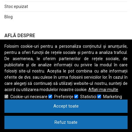
Stoc epuizat
Blog
AFLĂ DESPRE
Folosim cookie-uri pentru a personaliza conținutul și anunțurile,
Returnări
pentru a oferi funcții de rețele sociale și pentru a analiza traficul.
Termeni și Condiții
De asemenea, le oferim partenerilor de rețele sociale, de
publicitate și de analize informații cu privire la modul în care
Raport date personale
folosiți site-ul nostru. Aceștia le pot combina cu alte informații
oferite de dvs. sau culese în urma folosirii serviciilor lor. În cazul în
Cerere stergere cont
care alegeți să continuați să utilizați website-ul nostru, sunteți de
acord cu utilizarea modulelor noastre cookie.
Aflați mai multe
Cookie-uri necesare
Preferinţe
Statistici
Marketing
Accept toate
A
B
C
D
E
F
G
H
I
J
K
L
M
N
O
P
Q
R
S
T
U
V
W
X
Y
Z
Refuz toate