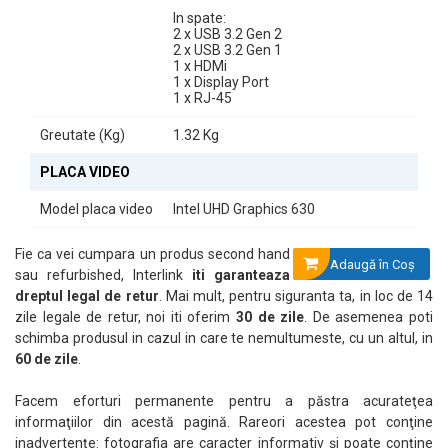
In spate:
2 x USB 3.2 Gen 2
2 x USB 3.2 Gen 1
1 x HDMi
1 x Display Port
1 x RJ-45
Greutate (Kg)
1.32 Kg
PLACA VIDEO
Model placa video
Intel UHD Graphics 630
Fie ca vei cumpara un produs second hand
Adaugă în Coş
sau refurbished, Interlink
iti garanteaza
dreptul legal de retur
. Mai mult, pentru siguranta ta, in loc de 14
zile legale de retur, noi iti oferim
30 de zile
. De asemenea poti
schimba produsul in cazul in care te nemultumeste, cu un altul, in
60 de zile
.
Facem eforturi permanente pentru a păstra acurateţea
informaţiilor din acestă pagină. Rareori acestea pot conţine
inadvertenţe: fotografia are caracter informativ şi poate conţine