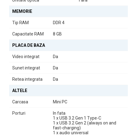
în activitățile zilnice.
MEMORIE
În concluzie,
Calculatorul Second Hand Lenovo M80q Mini PC
Tip RAM
DDR 4
este soluția ideală pentru cei care caută un echilibru între
performanță și dimensiuni reduse, fără a compromite calitatea.
Capacitate RAM
8 GB
Alegeți Lenovo M80q pentru o experiență de utilizare superioară!
PLACA DE BAZA
Video integrat
Da
Sunet integrat
Da
Retea integrata
Da
ALTELE
Carcasa
Mini PC
Porturi
In fata
1 x USB 3.2 Gen 1 Type-C
1 x USB 3.2 Gen 2 (always on and
fast-charging)
1 x audio universal