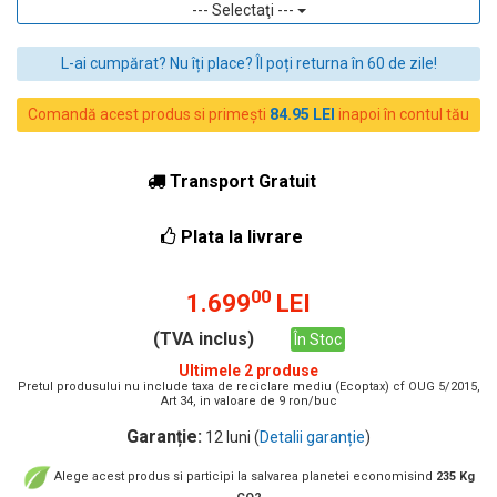
--- Selectaţi ---
L-ai cumpărat? Nu îți place? Îl poți returna în 60 de zile!
Comandă acest produs si primești
84.95 LEI
inapoi în contul tău
Transport Gratuit
Plata la livrare
00
1.699
LEI
(TVA inclus)
În Stoc
Ultimele 2 produse
Pretul produsului nu include taxa de reciclare mediu (Ecoptax) cf OUG 5/2015,
Art 34, in valoare de 9 ron/buc
Garanție:
12 luni (
Detalii garanție
)
Alege acest produs si participi la salvarea planetei economisind
235 Kg