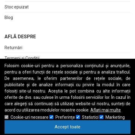
Stoc epuizat
Blog
AFLĂ DESPRE
Returnări
Termeni și Condiții
Folosim cookie-uri pentru a personaliza conținutul și anunțurile,
Raport date personale
pentru a oferi funcții de rețele sociale și pentru a analiza traficul.
De asemenea, le oferim partenerilor de rețele sociale, de
Cerere stergere cont
publicitate și de analize informații cu privire la modul în care
folosiți site-ul nostru. Aceștia le pot combina cu alte informații
oferite de dvs. sau culese în urma folosirii serviciilor lor. În cazul în
care alegeți să continuați să utilizați website-ul nostru, sunteți de
A
B
C
D
E
F
G
H
I
J
K
L
M
N
O
P
Q
R
S
T
U
V
W
X
Y
Z
acord cu utilizarea modulelor noastre cookie.
Aflați mai multe
Cookie-uri necesare
Preferinţe
Statistici
Marketing
Accept toate