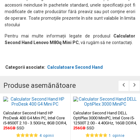
accesorii neincluse în pachetele standard, unele specificaţii pot fi
modificate de catre producător fără preaviz sau pot conţine erori
de operare. Toate promoţiile prezente în site sunt valabile în limita
stocului
Pentru mai multe informații legate de produsul
Calculator
Second Hand Lenovo M80q Mini PC
, vă rugăm să ne contactați.
Categorii asociate:
Calculatoare Second Hand
Produse asemănătoare
Calculator Second Hand HP
Calculator Second Hand DELL
ProDesk 400 G4 Mini PC, Intel Core
OptiPlex 3000 MiniPC, Intel Core i5-
i5-8500T 2.10 - 3.50GHz, 8GB DDR4,
12500T 2.00 - 4.40GHz, 16GB DDR4,
256GB
SSD
256GB
SSD
4 opinii
1 opinie