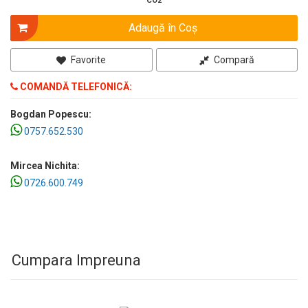
CO2
Adaugă în Coş
Favorite
Compară
COMANDĂ TELEFONICĂ:
Bogdan Popescu:
0757.652.530
Mircea Nichita:
0726.600.749
Cumpara Impreuna