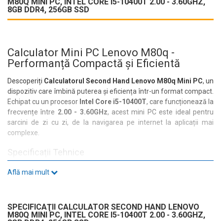
M80Q MINI PC, INTEL CORE I5-10400T 2.00 - 3.60GHZ,
8GB DDR4, 256GB SSD
Calculator Mini PC Lenovo M80q -
Performanță Compactă și Eficientă
Descoperiți
Calculatorul Second Hand Lenovo M80q Mini PC
, un
dispozitiv care îmbină puterea și eficiența într-un format compact.
Echipat cu un procesor
Intel Core i5-10400T
, care funcționează la
frecvențe între
2.00 - 3.60GHz
, acest mini PC este ideal pentru
sarcini de zi cu zi, de la navigarea pe internet la aplicații mai
complexe.
Specificații Tehnice
Cu
8GB DDR4
de memorie RAM și un
SSD de 256GB
, Lenovo
Află mai mult
M80q asigură o experiență de utilizare rapidă și fluidă. Video
integrat cu
Intel UHD Graphics 630
permite redarea fluidă a
conținutului multimedia, iar sunetul integrat completează
SPECIFICAŢII CALCULATOR SECOND HAND LENOVO
experiența vizuală.
M80Q MINI PC, INTEL CORE I5-10400T 2.00 - 3.60GHZ,