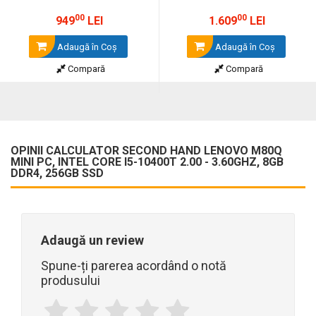
00
00
949
LEI
1.609
LEI
Adaugă în Coş
Adaugă în Coş
Compară
Compară
OPINII CALCULATOR SECOND HAND LENOVO M80Q
MINI PC, INTEL CORE I5-10400T 2.00 - 3.60GHZ, 8GB
DDR4, 256GB SSD
Adaugă un review
Spune-ți parerea acordând o notă
produsului