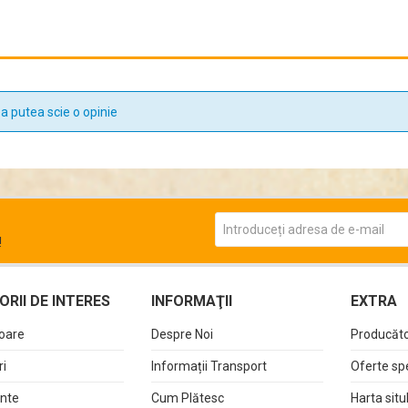
a putea scie o opinie
!
RII DE INTERES
INFORMAŢII
EXTRA
oare
Despre Noi
Producăto
i
Informații Transport
Oferte sp
nte
Cum Plătesc
Harta situ