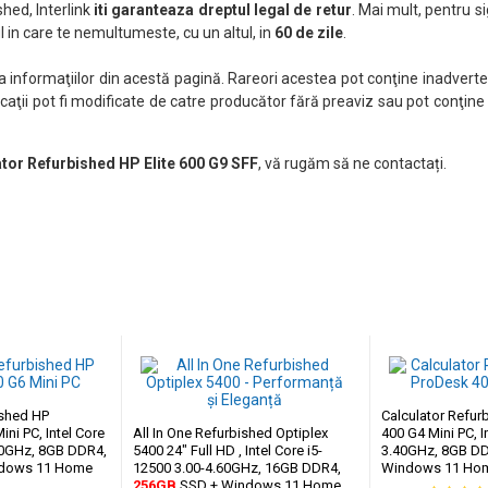
hed, Interlink
iti garanteaza dreptul legal de retur
. Mai mult, pentru si
 in care te nemultumeste, cu un altul, in
60 de zile
.
nformaţiilor din acestă pagină. Rareori acestea pot conţine inadverten
caţii pot fi modificate de catre producător fără preaviz sau pot conţine
tor Refurbished HP Elite 600 G9 SFF
, vă rugăm să ne contactați.
ished HP
Calculator Refu
ini PC, Intel Core
All In One Refurbished Optiplex
400 G4 Mini PC, I
.80GHz, 8GB DDR4,
5400 24" Full HD , Intel Core i5-
3.40GHz, 8GB D
dows 11 Home
12500 3.00-4.60GHz, 16GB DDR4,
Windows 11 Ho
256GB
SSD + Windows 11 Home