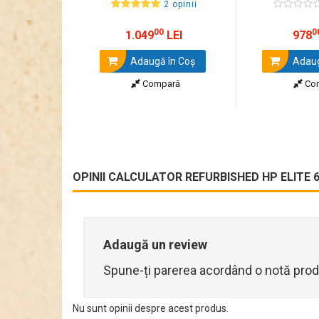
2 opinii
00
0
1.049
LEI
978
Adaugă în Coş
Adaug
Compară
Co
OPINII CALCULATOR REFURBISHED HP ELITE 60
Adaugă un review
Spune-ți parerea acordând o notă prod
Nu sunt opinii despre acest produs.