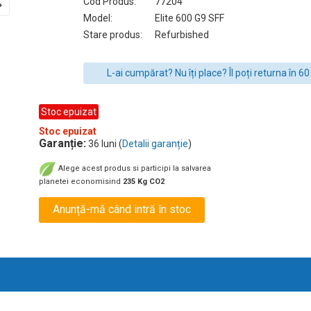
Cod Produs:
77204
Model:
Elite 600 G9 SFF
Stare produs:
Refurbished
L-ai cumpărat? Nu îți place? Îl poți returna în 60 
Stoc epuizat
Stoc epuizat
Garanție:
36 luni (
Detalii garanție
)
Alege acest produs si participi la salvarea
planetei economisind
235 Kg CO2
Anunță-mă când intră în stoc