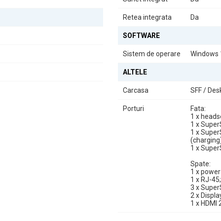
Retea integrata
Da
SOFTWARE
Sistem de operare
Windows
ALTELE
Carcasa
SFF / Des
Porturi
Fata:
1 x heads
1 x Super
1 x Super
(charging)
1 x Super
Spate:
1 x power
1 x RJ-45;
3 x Super
2 x Displa
1 x HDMI 