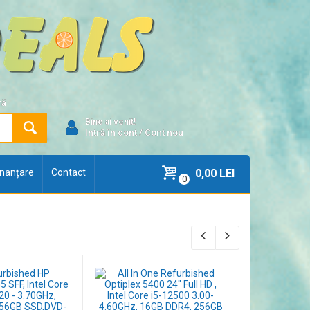
ră
Bine ai venit!
Intră în cont
/
Cont nou
finanțare
Contact
0,00 LEI
0