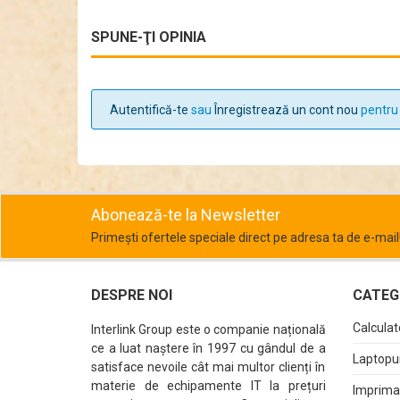
SPUNE-ŢI OPINIA
Autentifică-te
sau
Înregistrează un cont nou
pentru 
Abonează-te la Newsletter
Primești ofertele speciale direct pe adresa ta de e-mail
DESPRE NOI
CATEGO
Calculat
Interlink Group este o companie națională
ce a luat naștere în 1997 cu gândul de a
Laptopur
satisface nevoile cât mai multor clienți în
materie de echipamente IT la prețuri
Imprima