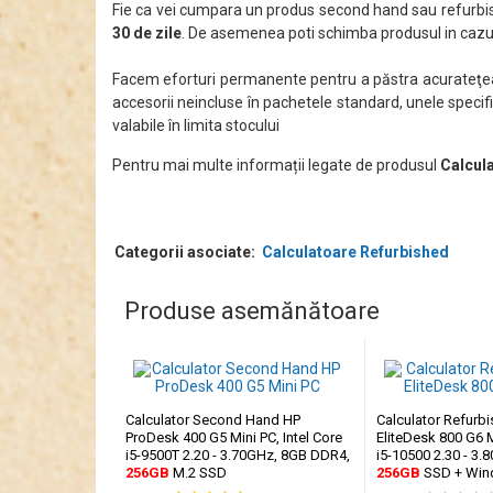
Fie ca vei cumpara un produs second hand sau refurbis
30 de zile
. De asemenea poti schimba produsul in cazul
Facem eforturi permanente pentru a păstra acurateţea i
accesorii neincluse în pachetele standard, unele specifi
valabile în limita stocului
Pentru mai multe informații legate de produsul
Calcula
Categorii asociate:
Calculatoare Refurbished
Produse asemănătoare
Calculator Second Hand HP
Calculator Refurb
ProDesk 400 G5 Mini PC, Intel Core
EliteDesk 800 G6 M
i5-9500T 2.20 - 3.70GHz, 8GB DDR4,
i5-10500 2.30 - 3
256GB
M.2 SSD
256GB
SSD + Win