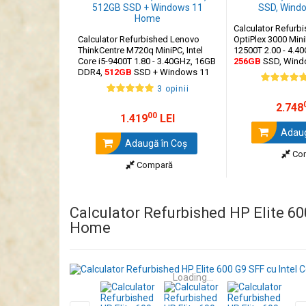
Calculator Refurb
Calculator Refurbished Lenovo
OptiPlex 3000 MiniP
ThinkCentre M720q MiniPC, Intel
12500T 2.00 - 4.4
Core i5-9400T 1.80 - 3.40GHz, 16GB
256GB
SSD, Wind
DDR4,
512GB
SSD + Windows 11
Home
3 opinii
2.748
00
1.419
LEI
Adaug
Adaugă în Coş
Co
Compară
Calculator Refurbished HP Elite 60
Home
Loading...