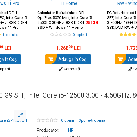
ished DELL
Calculator Refurbished DELL
PC Refurbished 
C, Intel Core i5-
OptiPlex 5070 Mini, Intel Core i5-
SFF, Intel Core i5
0GHz, 8GB DDR4,
9500T 3.30GHz, 8GB DDR4,
256GB
3.70GHz, 16GB 
ows 11 Pro
SSD + Windows 11 Home
SSD,DVD-RW + W
1 opinie
0 opinii
00
00
LEI
1.268
LEI
1.72
ă în Coş
Adaugă în Coş
Adau
mpară
Compară
C
0 G9 SFF, Intel Core i5-12500 3.00 - 4.60GHz,
0 opinii
Spune-ţi opinia
Producător:
HP