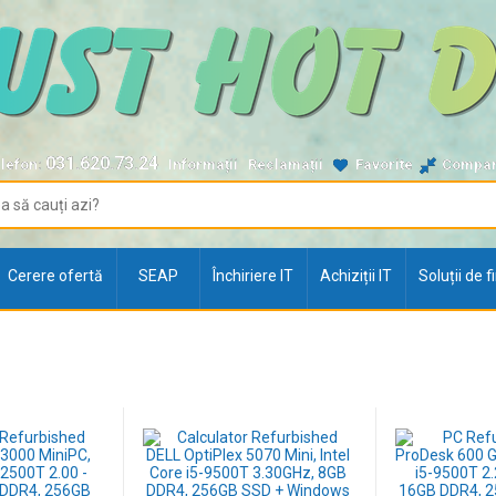
031.620.73.24
lefon:
Informații
Reclamații
Favorite
Compa
Cerere ofertă
SEAP
Închiriere IT
Achiziții IT
Soluții de 