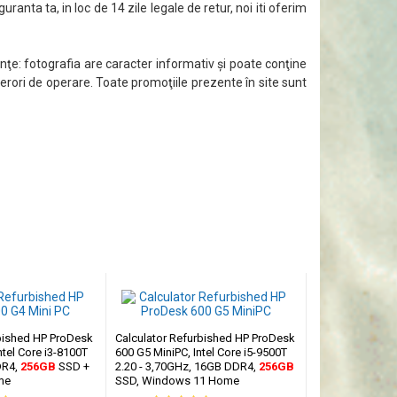
guranta ta, in loc de 14 zile legale de retur, noi iti oferim
ţe: fotografia are caracter informativ şi poate conţine
 erori de operare. Toate promoţiile prezente în site sunt
rbished HP ProDesk
Calculator Refurbished HP ProDesk
ntel Core i3-8100T
600 G5 MiniPC, Intel Core i5-9500T
DR4,
256GB
SSD +
2.20 - 3,70GHz, 16GB DDR4,
256GB
me
SSD, Windows 11 Home