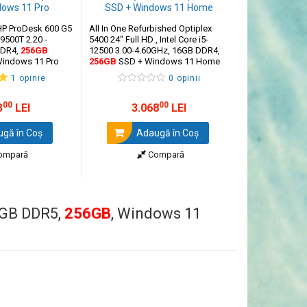
HP ProDesk 600 G5
All In One Refurbished Optiplex
-9500T 2.20 -
5400 24" Full HD , Intel Core i5-
Calculator Ref
DDR4,
256GB
12500 3.00-4.60GHz, 16GB DDR4,
600 G6 MT, Inte
indows 11 Pro
256GB
SSD + Windows 11 Home
2.90 - 4.30GHz
NVMe, Placa Vi
1 opinie
0 opinii
Windows 11 H
00
00
3
LEI
3.068
LEI
1.9
gă în Coş
Adaugă în Coş
Ada
ompară
Compară
 8GB DDR5,
256GB
, Windows 11