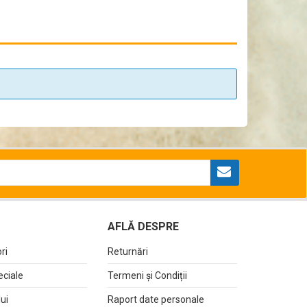
AFLĂ DESPRE
ri
Returnări
eciale
Termeni și Condiții
lui
Raport date personale