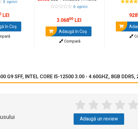
0 opinii
0 opinii
0
LEI
928
00
3.068
LEI
ă în Coş
Adau
Adaugă în Coş
mpară
C
Compară
0 G9 SFF, INTEL CORE I5-12500 3.00 - 4.60GHZ, 8GB DDR5
usului
Adaugă un review