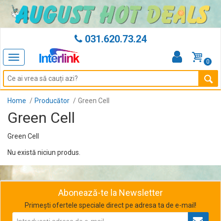
031.620.73.24
Toggle
0
navigation
Home
Producător
Green Cell
Green Cell
Green Cell
Nu există niciun produs.
Abonează-te la Newsletter
Primești ofertele speciale direct pe adresa ta de e-mail!