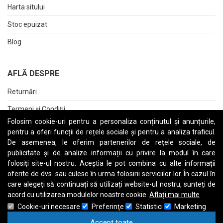
Harta sitului
Stoc epuizat
Blog
AFLĂ DESPRE
Returnări
Termeni și Condiții
Folosim cookie-uri pentru a personaliza conținutul și anunțurile,
Raport date personale
pentru a oferi funcții de rețele sociale și pentru a analiza traficul.
De asemenea, le oferim partenerilor de rețele sociale, de
Cerere stergere cont
publicitate și de analize informații cu privire la modul în care
folosiți site-ul nostru. Aceștia le pot combina cu alte informații
oferite de dvs. sau culese în urma folosirii serviciilor lor. În cazul în
care alegeți să continuați să utilizați website-ul nostru, sunteți de
A
B
C
D
E
F
G
H
I
J
K
L
M
N
O
P
Q
R
S
T
U
V
W
X
Y
Z
acord cu utilizarea modulelor noastre cookie.
Aflați mai multe
Cookie-uri necesare
Preferinţe
Statistici
Marketing
Accept toate