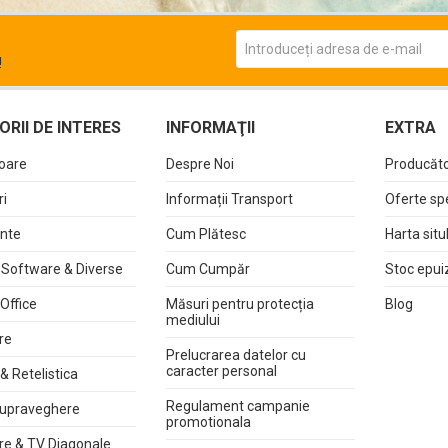
!
RII DE INTERES
INFORMAŢII
EXTRA
oare
Despre Noi
Producăto
i
Informații Transport
Oferte sp
nte
Cum Plătesc
Harta situ
 Software & Diverse
Cum Cumpăr
Stoc epui
 Office
Măsuri pentru protecția
Blog
mediului
re
Prelucrarea datelor cu
caracter personal
& Retelistica
Regulament campanie
upraveghere
promotionala
re & TV Diagonale