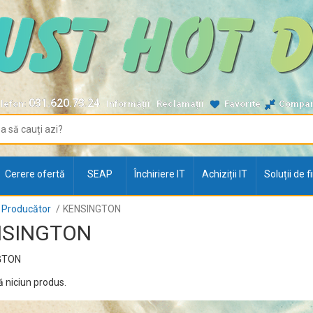
031.620.73.24
lefon:
Informații
Reclamații
Favorite
Compa
Cerere ofertă
SEAP
Închiriere IT
Achiziții IT
Soluții de 
Producător
KENSINGTON
NSINGTON
GTON
ă niciun produs.