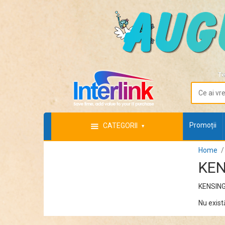
Te
Promoții
CATEGORII
Home
KE
KENSIN
Nu exist