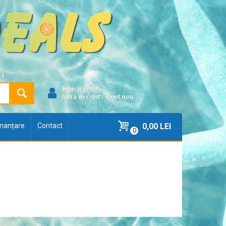
ră
Bine ai venit!
Intră în cont
/
Cont nou
finanțare
Contact
0,00 LEI
0