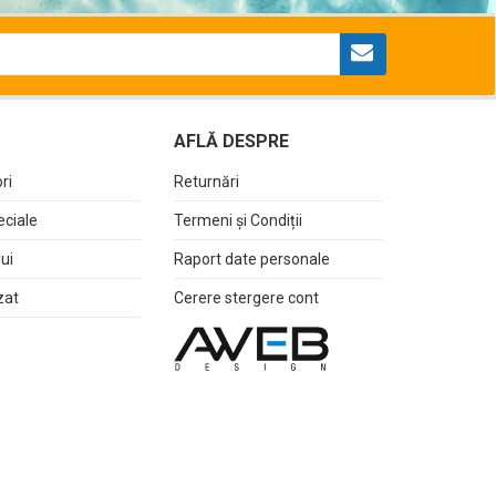
AFLĂ DESPRE
ri
Returnări
eciale
Termeni și Condiții
lui
Raport date personale
zat
Cerere stergere cont