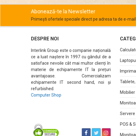
Abonează-te la Newsletter
Primești ofertele speciale direct pe adresa ta de e-mail
DESPRE NOI
CATEGO
Calculat
Interlink Group este o companie națională
ce a luat naștere în 1997 cu gândul de a
Laptopur
satisface nevoile cât mai multor clienți în
materie de echipamente IT la prețuri
Imprima
avantajoase. Comercializam
Tablete,
echipamente IT second hand, noi și
refurbished.
Mobilier
Computer Shop
Monitoa
Servere 
POS & S
Monitoa