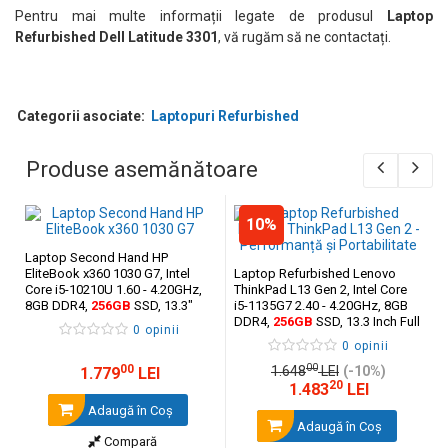
Pentru mai multe informații legate de produsul
Laptop
Refurbished Dell Latitude 3301
, vă rugăm să ne contactați.
Categorii asociate:
Laptopuri Refurbished
Produse asemănătoare
10%
Laptop Second Hand HP
EliteBook x360 1030 G7, Intel
Laptop Refurbished Lenovo
Core i5-10210U 1.60 - 4.20GHz,
ThinkPad L13 Gen 2, Intel Core
8GB DDR4,
256GB
SSD, 13.3"
i5-1135G7 2.40 - 4.20GHz, 8GB
FHD, Webcam
DDR4,
256GB
SSD, 13.3 Inch Full
0 opinii
HD + Windows 10 Pro
0 opinii
00
00
1.648
LEI
(-10%)
1.779
LEI
20
1.483
LEI
Adaugă în Coş
Adaugă în Coş
Compară