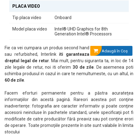
PLACA VIDEO
Tip placa video
Onboard
Model placa video
Intel® UHD Graphics for 8th
Generation Intel® Processors
Fie ca vei cumpara un produs second hand
Adaugă în Coş
sau refurbished, Interlink
iti garanteaza
dreptul legal de retur
. Mai mult, pentru siguranta ta, in loc de 14
zile legale de retur, noi iti oferim
30 de zile
. De asemenea poti
schimba produsul in cazul in care te nemultumeste, cu un altul, in
60 de zile
.
Facem eforturi permanente pentru a păstra acurateţea
informaţiilor din acestă pagină. Rareori acestea pot conţine
inadvertenţe: fotografia are caracter informativ şi poate conţine
accesorii neincluse în pachetele standard, unele specificaţii pot fi
modificate de catre producător fără preaviz sau pot conţine erori
de operare. Toate promoţiile prezente în site sunt valabile în limita
stocului