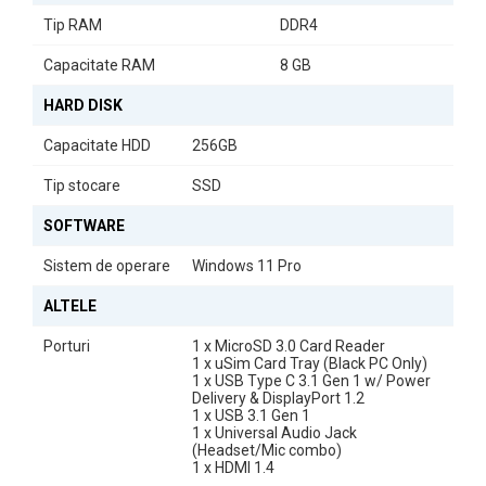
Preinstalat cu
Windows 11 Pro
, laptopul oferă cele mai recente
Tip RAM
DDR4
caracteristici și actualizări de securitate, asigurându-vă o
experiență de utilizare modernă și sigură.
Capacitate RAM
8 GB
Specificații Tehnice
HARD DISK
Acest model este dotat cu:
Capacitate HDD
256GB
Frecvență procesor: 1.60 GHz (turbo până la 4.10 GHz)
Tip RAM: DDR4
Tip stocare
SSD
Tip stocare: SSD
Capacitate RAM: 8 GB
SOFTWARE
Fiecare detaliu al acestui laptop a fost gândit pentru a oferi o
performanță optimă, fie că sunteți acasă, la birou sau în
Sistem de operare
Windows 11 Pro
deplasare.
ALTELE
Cu
Laptopul Refurbished Dell Latitude 3301
, experimentați un
echilibru perfect între tehnologie avansată și design compact,
Porturi
1 x MicroSD 3.0 Card Reader
1 x uSim Card Tray (Black PC Only)
ideal pentru stilul de viață modern.
1 x USB Type C 3.1 Gen 1 w/ Power
Delivery & DisplayPort 1.2
1 x USB 3.1 Gen 1
1 x Universal Audio Jack
(Headset/Mic combo)
1 x HDMI 1.4