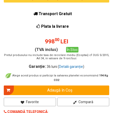
Transport Gratuit
Plata la livrare
00
998
LEI
(TVA inclus)
În Stoc
Pretul produsului nu include taxa de reciclare mediu (Ecoptax) cf OUG 5/2015,
Art 34, in valoare de 9 ron/buc
Garanție:
36 luni (
Detalii garanție
)
Alege acest produs si participi la salvarea planetei economisind
194 Kg
CO2
Adaugă în Coş
Favorite
Compară
COMANDĂ TELEFONICĂ: