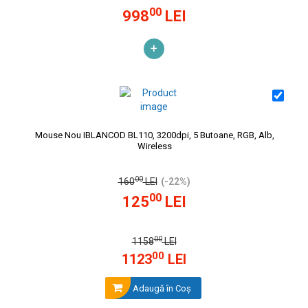
00
998
LEI
+
Mouse Nou IBLANCOD BL110, 3200dpi, 5 Butoane, RGB, Alb,
Wireless
00
160
LEI
(-22%)
00
125
LEI
00
1158
LEI
00
1123
LEI
Adaugă în Coş