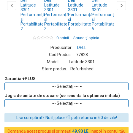
0 opinii
Spune-ţi opinia
Producător:
DELL
Cod Produs:
77828
Model:
Latitude 3301
Stare produs:
Refurbished
Garantia +PLUS
--- Selectaţi ---
Upgrade unitate de stocare (se renunta la optiunea initiala)
--- Selectaţi ---
L-ai cumpărat? Nu îți place? Îl poți returna în 60 de zile!
Comandă acest produs si primești
49.90 LEI
inapoi în contul tău