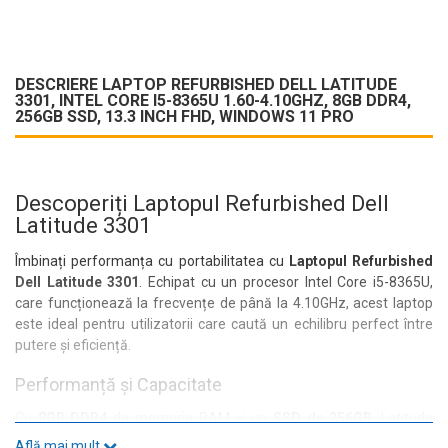
DESCRIERE LAPTOP REFURBISHED DELL LATITUDE
3301, INTEL CORE I5-8365U 1.60-4.10GHZ, 8GB DDR4,
256GB SSD, 13.3 INCH FHD, WINDOWS 11 PRO
Descoperiți Laptopul Refurbished Dell
Latitude 3301
Îmbinați performanța cu portabilitatea cu
Laptopul Refurbished
Dell Latitude 3301
. Echipat cu un procesor Intel Core i5-8365U,
care funcționează la frecvențe de până la 4.10GHz, acest laptop
este ideal pentru utilizatorii care caută un echilibru perfect între
putere și eficiență.
Performanță și Capacitate
Cu
8GB DDR4
de memorie RAM și un
SSD de 256GB
, Latitude
3301 asigură timpi de răspuns rapizi și o experiență de utilizare
Află mai mult