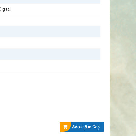
igital
Adaugă în Coş