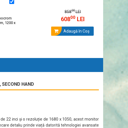
00
858
LEI
00
608
LEI
onocrom
m, 1200 x
Adaugă în Coş
SB, SECOND HAND
de 22 inci și o rezoluție de 1680 x 1050, acest monitor
iecare detaliu prinde viață datorită tehnologiei avansate