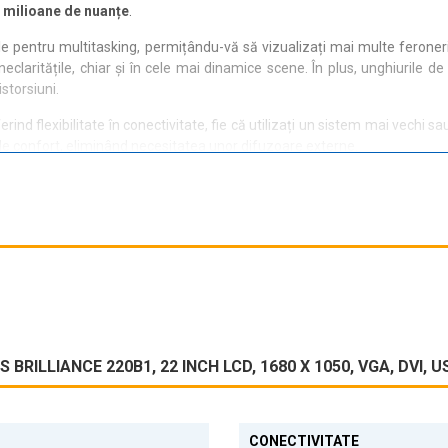
 milioane de nuanțe
.
le pentru multitasking, permițându-vă să vizualizați mai multe ferone
laritățile, chiar și în cele mai dinamice scene. În plus, unghiurile de 
storsiuni.
erind flexibilitate în conectivitate, fie că utilizați un sistem mai vechi
de confort, eliminând necesitatea unor difuzoare externe.
220B1 este pregătit să ofere o experiență vizuală plăcută, indiferent de
 fie că este vorba de muncă sau divertisment.
BRILLIANCE 220B1, 22 INCH LCD, 1680 X 1050, VGA, DVI,
CONECTIVITATE