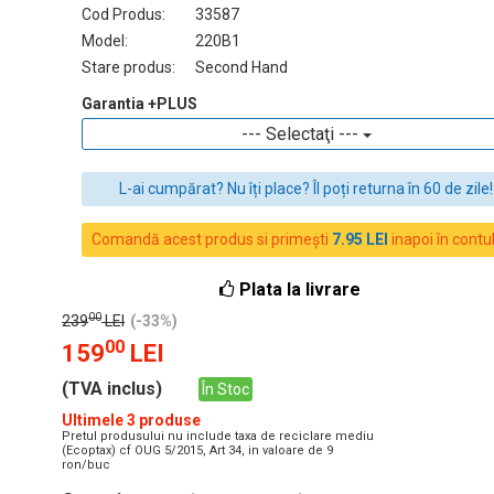
Cod Produs:
33587
Model:
220B1
Stare produs:
Second Hand
Garantia +PLUS
--- Selectaţi ---
L-ai cumpărat? Nu îți place? Îl poți returna în 60 de zile!
Comandă acest produs si primești
7.95 LEI
inapoi în contu
Plata la livrare
00
239
LEI
(-33%)
00
159
LEI
(TVA inclus)
În Stoc
Ultimele 3 produse
Pretul produsului nu include taxa de reciclare mediu
(Ecoptax) cf OUG 5/2015, Art 34, in valoare de 9
ron/buc