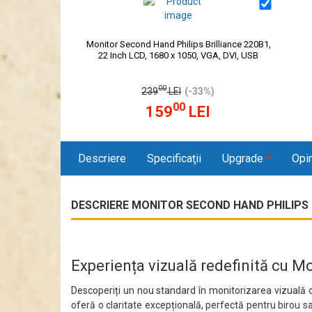
Monitor Second Hand Philips Brilliance 220B1,
22 Inch LCD, 1680 x 1050, VGA, DVI, USB
00
239
LEI
(-33%)
00
159
LEI
Descriere
Specificaţii
Upgrade
*
Opin
DESCRIERE MONITOR SECOND HAND PHILIPS BR
Experiența vizuală redefinită cu Mo
Descoperiți un nou standard în monitorizarea vizuală
oferă o claritate excepțională, perfectă pentru birou sa