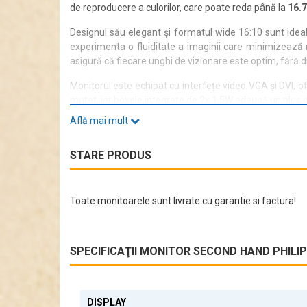
de reproducere a culorilor, care poate reda până la
16.7
Designul său elegant și formatul wide 16:10 sunt idea
experimenta o fluiditate a imaginii care minimizează nec
asigură că fiecare unghi de vizionare este optim, fără di
Monitorul este echipat cu interfețe video VGA și DVI, of
mutat, iar boxele integrate de 2x 1.5W adaugă un plus 
Află mai mult
Cu o luminozitate de
250 cd/m2
, Philips Brilliance 
transforma modul în care interacționați cu tehnologia,
STARE PRODUS
Toate monitoarele sunt livrate cu garantie si factura!
SPECIFICAŢII MONITOR SECOND HAND PHILIPS 
DISPLAY