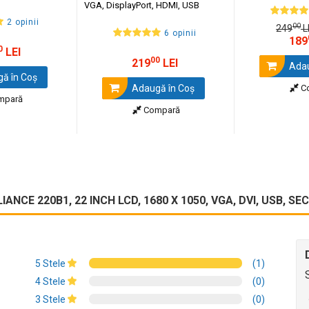
VGA, DisplayPort, HDMI, USB
2 opinii
00
249
L
6 opinii
189
0
LEI
00
219
LEI
Adau
ă în Coş
Adaugă în Coş
C
mpară
Compară
ANCE 220B1, 22 INCH LCD, 1680 X 1050, VGA, DVI, USB, S
5 Stele
(1)
4 Stele
(0)
3 Stele
(0)