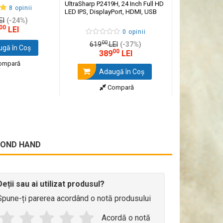
UltraSharp P2419H, 24 Inch Full HD
8 opinii
LED IPS, DisplayPort, HDMI, USB
EI
(-24%)
00
LEI
0 opinii
00
619
LEI
(-37%)
gă în Coş
00
389
LEI
ompară
Adaugă în Coş
Compară
ECOND HAND
Deții sau ai utilizat produsul?
Spune-ți parerea acordând o notă produsului
Acordă o notă