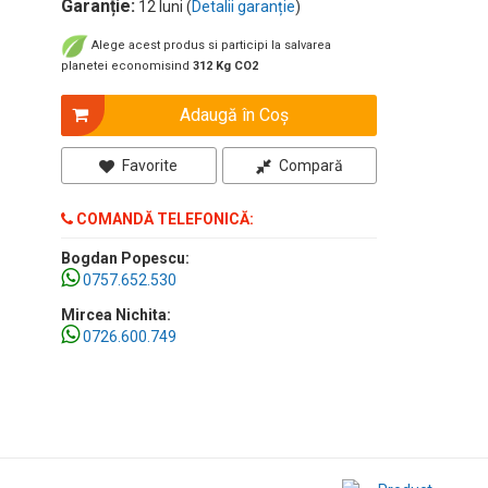
Garanție:
12 luni (
Detalii garanție
)
Alege acest produs si participi la salvarea
planetei economisind
312 Kg CO2
Adaugă în Coş
Favorite
Compară
COMANDĂ TELEFONICĂ:
Bogdan Popescu:
0757.652.530
Mircea Nichita:
0726.600.749