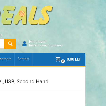
ră
Bine ai venit!
Intră în cont
/
Cont nou
finanțare
Contact
0,00 LEI
0
DVI, USB, Second Hand