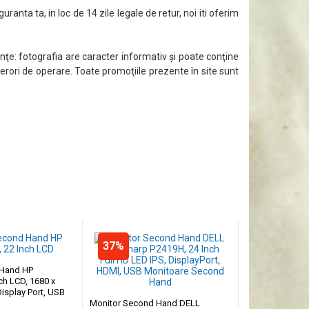
guranta ta, in loc de 14 zile legale de retur, noi iti oferim
ţe: fotografia are caracter informativ şi poate conţine
 erori de operare. Toate promoţiile prezente în site sunt
37%
 Hand HP
ch LCD, 1680 x
Display Port, USB
Monitor Second Hand DELL