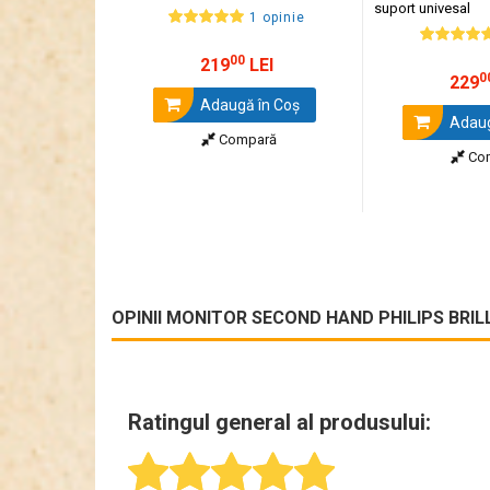
suport univesal
1 opinie
00
219
LEI
0
229
Adaugă în Coş
Adaug
Compară
Co
OPINII MONITOR SECOND HAND PHILIPS BRILLI
Ratingul general al produsului: