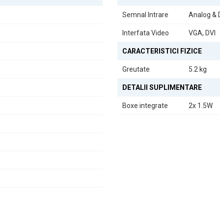
Semnal Intrare
Analog & D
Interfata Video
VGA, DVI
CARACTERISTICI FIZICE
Greutate
5.2 kg
DETALII SUPLIMENTARE
Boxe integrate
2x 1.5W