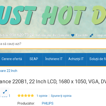
031.620.73.24
lefon:
Informații
Reclamații
Favorite
Compa
Cerere ofertă
SEAP
Închiriere IT
Achiziții IT
Soluții de 
are 22 Inch
iance 220B1, 22 Inch LCD, 1680 x 1050, VGA, 
1 opinie
Spune-ţi opinia
Producător:
PHILIPS