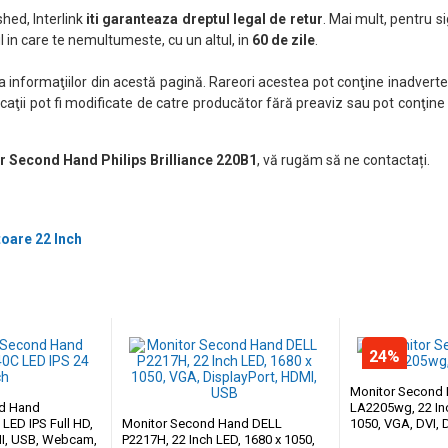
hed, Interlink
iti garanteaza dreptul legal de retur
. Mai mult, pentru si
 in care te nemultumeste, cu un altul, in
60 de zile
.
nformaţiilor din acestă pagină. Rareori acestea pot conţine inadverten
caţii pot fi modificate de catre producător fără preaviz sau pot conţine
r Second Hand Philips Brilliance 220B1
, vă rugăm să ne contactați.
oare 22 Inch
24%
Monitor Second
nd Hand
LA2205wg, 22 In
 LED IPS Full HD,
Monitor Second Hand DELL
1050, VGA, DVI, 
MI, USB, Webcam,
P2217H, 22 Inch LED, 1680 x 1050,