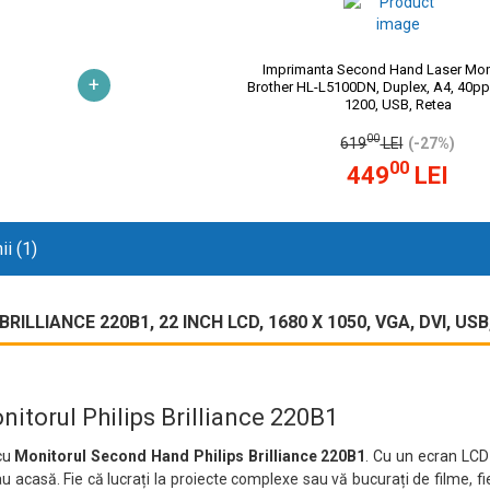
Imprimanta Second Hand Laser M
+
Brother HL-L5100DN, Duplex, A4, 40pp
1200, USB, Retea
00
619
LEI
(-27%)
00
449
LEI
ii (1)
ILLIANCE 220B1, 22 INCH LCD, 1680 X 1050, VGA, DVI, U
nitorul Philips Brilliance 220B1
 cu
Monitorul Second Hand Philips Brilliance 220B1
. Cu un ecran LCD 
u acasă. Fie că lucrați la proiecte complexe sau vă bucurați de filme, f