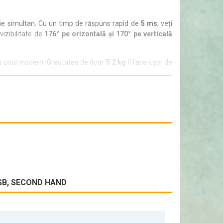
rie simultan. Cu un timp de răspuns rapid de
5 ms
, veți
vizibilitate de
176° pe orizontală și 170° pe verticală
 sau unul modern. Greutatea de doar
5.2 kg
îl face ușor de
 condițiile de iluminare. Alegeți acest monitor pentru a
 USB, SECOND HAND