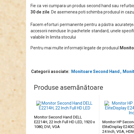
Fie ca vei cumpara un produs second hand sau refurbis
30 de zile
. De asemenea poti schimba produsul in cazul
Facem eforturi permanente pentru a păstra acurateţea i
accesorii neincluse în pachetele standard, unele specifi
valabile în limita stocului
Pentru mai multe informații legate de produsul
Monito
Categorii asociate:
Monitoare Second Hand
Monit
Produse asemănătoare
Monitor Second Hand DELL
E2214H, 22 Inch Full HD LED, 1920 x
Monitor HP Seco
1080, DVI, VGA
EliteDisplay E240C
24 Inch, VGA, HD