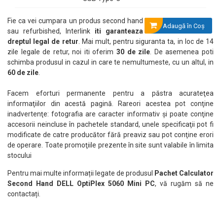
Fie ca vei cumpara un produs second hand
Adaugă în Coş
sau refurbished, Interlink
iti garanteaza
dreptul legal de retur
. Mai mult, pentru siguranta ta, in loc de 14
zile legale de retur, noi iti oferim
30 de zile
. De asemenea poti
schimba produsul in cazul in care te nemultumeste, cu un altul, in
60 de zile
.
Facem eforturi permanente pentru a păstra acurateţea
informaţiilor din acestă pagină. Rareori acestea pot conţine
inadvertenţe: fotografia are caracter informativ şi poate conţine
accesorii neincluse în pachetele standard, unele specificaţii pot fi
modificate de catre producător fără preaviz sau pot conţine erori
de operare. Toate promoţiile prezente în site sunt valabile în limita
stocului
Pentru mai multe informații legate de produsul
Pachet Calculator
Second Hand DELL OptiPlex 5060 Mini PC
, vă rugăm să ne
contactați.