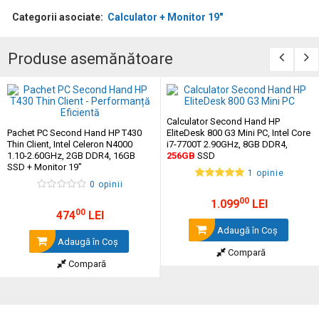
Categorii asociate:
Calculator + Monitor 19"
Produse asemănătoare
Calculator Second Hand HP
Pachet PC Second Hand HP T430
EliteDesk 800 G3 Mini PC, Intel Core
Thin Client, Intel Celeron N4000
i7-7700T 2.90GHz, 8GB DDR4,
1.10-2.60GHz, 2GB DDR4, 16GB
256GB
SSD
SSD + Monitor 19"
1 opinie
0 opinii
00
1.099
LEI
00
474
LEI
Adaugă în Coş
Adaugă în Coş
Compară
Compară