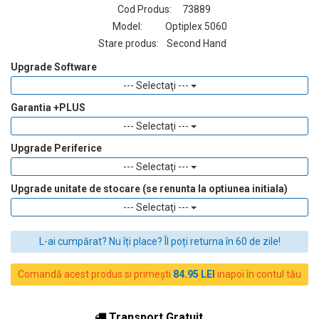
Cod Produs:
73889
Model:
Optiplex 5060
Stare produs:
Second Hand
Upgrade Software
--- Selectaţi ---
Garantia +PLUS
--- Selectaţi ---
Upgrade Periferice
--- Selectaţi ---
Upgrade unitate de stocare (se renunta la optiunea initiala)
--- Selectaţi ---
L-ai cumpărat? Nu îți place? Îl poți returna în 60 de zile!
Comandă acest produs si primești
84.95 LEI
inapoi în contul tău
Transport Gratuit