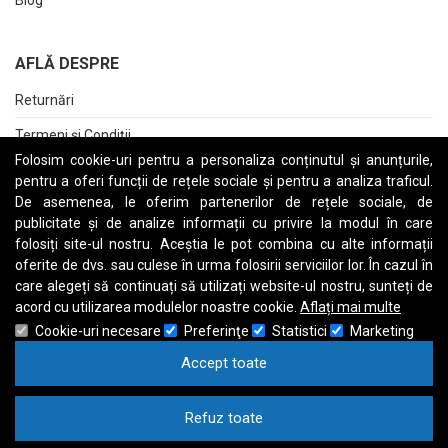
AFLĂ DESPRE
Returnări
Termeni și Condiții
Folosim cookie-uri pentru a personaliza conținutul și anunțurile,
Raport date personale
pentru a oferi funcții de rețele sociale și pentru a analiza traficul.
De asemenea, le oferim partenerilor de rețele sociale, de
Cerere stergere cont
publicitate și de analize informații cu privire la modul în care
folosiți site-ul nostru. Aceștia le pot combina cu alte informații
oferite de dvs. sau culese în urma folosirii serviciilor lor. În cazul în
care alegeți să continuați să utilizați website-ul nostru, sunteți de
A
B
C
D
E
F
G
H
I
J
K
L
M
N
O
P
Q
R
S
T
U
V
W
X
Y
Z
acord cu utilizarea modulelor noastre cookie.
Aflați mai multe
Cookie-uri necesare
Preferinţe
Statistici
Marketing
Accept toate
Refuz toate
Drept de autor © 1997
Calculatoare Refurbished