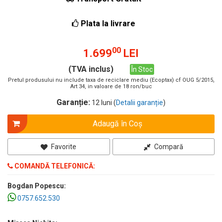
Plata la livrare
00
1.699
LEI
(TVA inclus)
În Stoc
Pretul produsului nu include taxa de reciclare mediu (Ecoptax) cf OUG 5/2015,
Art 34, in valoare de 18 ron/buc
Garanție:
12 luni (
Detalii garanție
)
Adaugă în Coş
Favorite
Compară
COMANDĂ TELEFONICĂ:
Bogdan Popescu:
0757.652.530