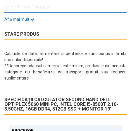
Specificații Tehnice
Calculatorul este dotat cu
16GB RAM DDR4
și un
SSD de 512GB
,
Află mai mult
asigurând timpi de răspuns rapizi și suficient spațiu pentru
stocarea fișierelor esențiale. Cu un video integrat Intel UHD
STARE PRODUS
Graphics, veți beneficia de o experiență vizuală plăcută, perfectă
pentru sarcini de zi cu zi.
Conectivitate și Porturi
Cablurile de date, alimentare si perifericele sunt bonus in limita
stocurilor disponibile!
DELL OptiPlex 5060 vine echipat cu multiple opțiuni de
**Deoarece adaosul comercial este minim, produsele din aceasta
conectivitate, inclusiv:
categorie nu beneficiaza de transport gratuit sau reduceri
4x USB 3.0
suplimentare
2x DisplayPort
1x RJ-45
2x Audio
USB Type-C
SPECIFICAŢII CALCULATOR SECOND HAND DELL
Aceste porturi facilitează conectarea diverselor periferice,
OPTIPLEX 5060 MINI PC, INTEL CORE I5-8500T 2.10-
asigurându-vă că aveți tot ce vă trebuie la îndemână.
3.50GHZ, 16GB DDR4, 512GB SSD + MONITOR 19"
Design Compact
Carcasa
Mini PC
nu doar că economisește spațiu, dar adaugă și
PROCESOR