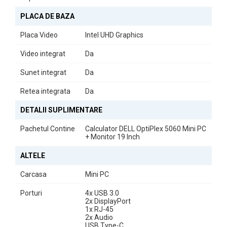
PLACA DE BAZA
Placa Video
Intel UHD Graphics
Video integrat
Da
Sunet integrat
Da
Retea integrata
Da
DETALII SUPLIMENTARE
Pachetul Contine
Calculator DELL OptiPlex 5060 Mini PC
+ Monitor 19 Inch
ALTELE
Carcasa
Mini PC
Porturi
4x USB 3.0
2x DisplayPort
1x RJ-45
2x Audio
USB Type-C