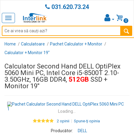
031.620.73.24
Toggle
0
navigation
Home
Calculatoare
Pachet Calculator + Monitor
Calculator + Monitor 19"
Calculator Second Hand DELL OptiPlex
5060 Mini PC, Intel Core i5-8500T 2.10-
3.50GHz, 16GB DDR4,
512GB
SSD +
Monitor 19"
Loading...
2 opinii
Spune-ţi opinia
Producător:
DELL