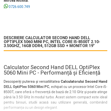
Mircea Nichita:
0726.600.749
DESCRIERE CALCULATOR SECOND HAND DELL
OPTIPLEX 5060 MINI PC, INTEL CORE I5-8500T 2.10-
3.50GHZ, 16GB DDR4, 512GB SSD + MONITOR 19"
Calculator Second Hand DELL OptiPlex
5060 Mini PC - Performanță și Eficiență
Descoperiți puterea și versatilitatea
Calculatorului Second Hand
DELL OptiPlex 5060 Mini PC
, echipat cu un procesor Intel Core i5-
8500T, care oferă o frecvență de bază de 2.10 GHz și poate atinge
până la 3.50 GHz în modul turbo. Acest sistem compact este ideal
pentru birouri, studii acasă sau utilizare generală, combinând
performanța cu un design elegant.