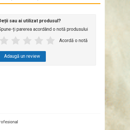
Deții sau ai utilizat produsul?
Spune-ți parerea acordând o notă produsului
Acordă o notă
Adaugă un review
rofesional