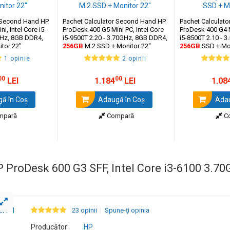
r Second Hand HP
Pachet Calculator Second Hand HP
Pachet Calculat
i, Intel Core i5-
ProDesk 400 G5 Mini PC, Intel Core
ProDesk 400 G4 M
GHz, 8GB DDR4,
i5-9500T 2.20 - 3.70GHz, 8GB DDR4,
i5-8500T 2.10 - 
tor 22"
256GB
M.2 SSD + Monitor 22"
256GB
SSD + Mon
1 opinie
2 opinii
00
00
LEI
1.184
LEI
1.08
ă în Coş
Adaugă în Coş
Adau
mpară
Compară
C
 ProDesk 600 G3 SFF, Intel Core i3-6100 3.7
23 opinii
Spune-ţi opinia
Producător:
HP