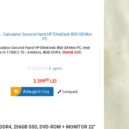
culator Second Hand HP EliteDesk 800 G8 Mini PC, Intel
e i5-11500 2.70 - 4.60GHz, 8GB DDR4,
256GB
SSD
0 opinii
00
2.399
LEI
Adaugă în Coş
Compară
 DDR4, 256GB SSD, DVD-ROM + MONITOR 22"