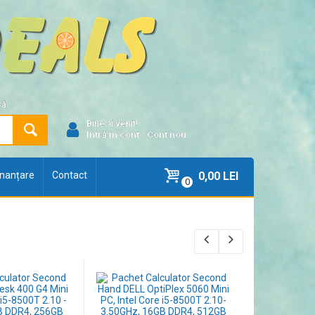
ră
Bine ai venit!
Intră în cont
/
Cont nou
finanțare
Contact
0,00 LEI
0