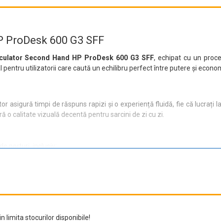
P ProDesk 600 G3 SFF
lculator Second Hand HP ProDesk 600 G3 SFF
, echipat cu un proc
pentru utilizatorii care caută un echilibru perfect între putere și econo
tor asigură timpi de răspuns rapizi și o experiență fluidă, fie că lucrați
 o calitate vizuală decentă pentru sarcini de zi cu zi.
 porturi, inclusiv:
n limita stocurilor disponibile!
cu ușurință toate perifericele necesare.