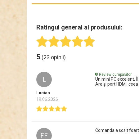
Ratingul general al produsului:
5
(23 opinii)
Review cumpărător
L
Un mini PC excelent. Îl
Are și port HDMI, ceea
Lucian
19.06.2026
Comanda a sosit foarte
FF