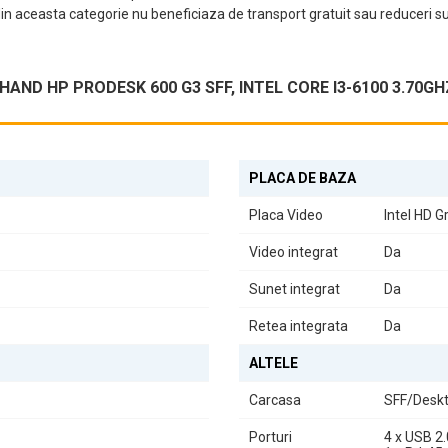
n aceasta categorie nu beneficiaza de transport gratuit sau reduceri s
u a economisi spațiu, făcând din acest pachet o alegere excelentă pe
ND HP PRODESK 600 G3 SFF, INTEL CORE I3-6100 3.70GH
buie la un design minimalist.
 face ca acest sistem să fie perfect pentru întâlniri online sau pentru a
PLACA DE BAZA
Placa Video
Intel HD G
doriți un calculator de acasă, acest pachet oferă tot ce aveți nevoie p
Video integrat
Da
iență de utilizare de încredere și performantă.
Sunet integrat
Da
Retea integrata
Da
ALTELE
Carcasa
SFF/Desk
Porturi
4 x USB 2.