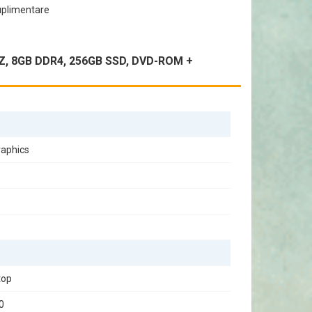
uplimentare
ntru birouri sau medii de lucru cu spațiu limitat. De
Z, 8GB DDR4, 256GB SSD, DVD-ROM +
 viziona filme. Reteaua integrată asigură o conectivitate
raphics
entru a vă desfășura activitățile zilnice cu ușurință și
top
0