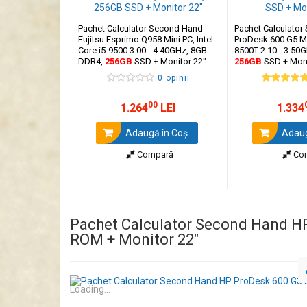
Pachet Calculator Second Hand
Pachet Calculato
Fujitsu Esprimo Q958 Mini PC, Intel
ProDesk 600 G5 Min
Core i5-9500 3.00 - 4.40GHz, 8GB
8500T 2.10 - 3.50
DDR4,
256GB
SSD + Monitor 22"
256GB
SSD + Moni
0 opinii
00
1.264
LEI
1.334
Adaugă în Coş
Adaug
Compară
Co
Pachet Calculator Second Hand HP
ROM + Monitor 22"
Loading...