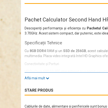
Pachet Calculator Second Hand H
Descoperiți performanța și eficiența cu
Pachetul Ca
3.70GHz. Acest sistem compact, dar puternic, este ideal 
Specificații Tehnice
Cu
8GB DDR4
RAM și un
SSD de 256GB
, acest calcula
multimedia. Placa video integrată Intel HD Graphics oferă
Conectivitate și Porturi
HP ProDesk 600 G3 SFF vine echipat cu o gamă variată de
Află mai mult
4 x USB 2.0
3 x USB 3.0
6 x USB 3.1
STARE PRODUS
1 x USB Type C
2 x DisplayPort
1 x RJ-45
1 x Audio Combo
Cablurile de date, alimentare si perifericele sunt bonus i
Aceste opțiuni de conectivitate vă permit să conectați 