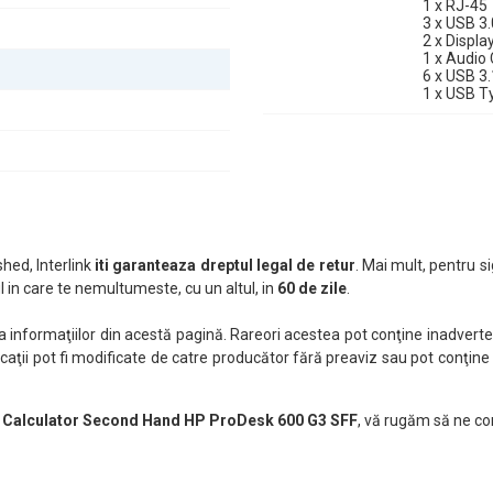
1 x RJ-45
3 x USB 3.
2 x Displa
1 x Audi
6 x USB 3.
1 x USB T
hed, Interlink
iti garanteaza dreptul legal de retur
. Mai mult, pentru si
 in care te nemultumeste, cu un altul, in
60 de zile
.
nformaţiilor din acestă pagină. Rareori acestea pot conţine inadverten
caţii pot fi modificate de catre producător fără preaviz sau pot conţine
 Calculator Second Hand HP ProDesk 600 G3 SFF
, vă rugăm să ne co