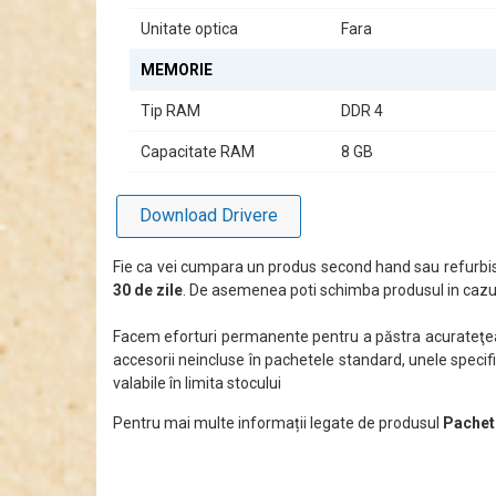
Unitate optica
Fara
MEMORIE
Tip RAM
DDR 4
Capacitate RAM
8 GB
Download Drivere
Fie ca vei cumpara un produs second hand sau refurbis
30 de zile
. De asemenea poti schimba produsul in cazul
Facem eforturi permanente pentru a păstra acurateţea i
accesorii neincluse în pachetele standard, unele specifi
valabile în limita stocului
Pentru mai multe informații legate de produsul
Pachet