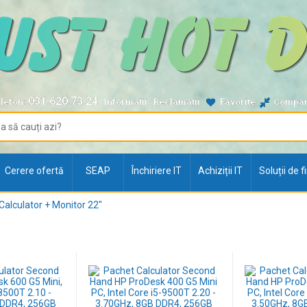
031.620.73.24
lefon:
Informații
Reclamații
Favorite
Compa
Cerere ofertă
SEAP
Închiriere IT
Achiziții IT
Soluții de 
Calculator + Monitor 22"