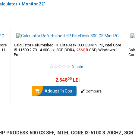
alculator + Monitor 22"
Core
Calculator Refurbished HP EliteDesk 800 G8 Mini PC, Intel Core
 11
i5-11500 2.70 - 4.60GHz, 8GB DDR4,
256GB
SSD, Windows 11
Cal
Pro
Cor
0 opinii
00
2.548
LEI
Adaugă în Coş
Compară
 PRODESK 600 G3 SFF, INTEL CORE I3-6100 3.70GHZ, 8GB