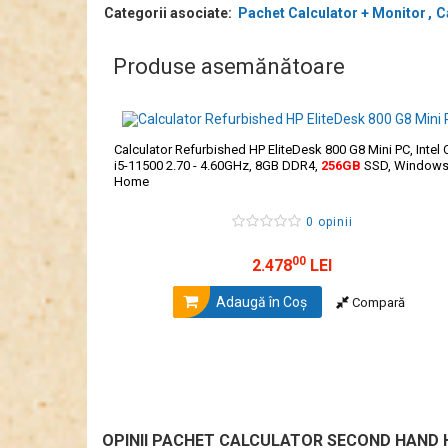
Categorii asociate:
Pachet Calculator + Monitor
C
Produse asemănătoare
Calculator Refurbished HP EliteDesk 800 G8 Mini PC, Intel 
i5-11500 2.70 - 4.60GHz, 8GB DDR4,
256GB
SSD, Windows
Home
0 opinii
00
2.478
LEI
Adaugă în Coş
Compară
OPINII PACHET CALCULATOR SECOND HAND HP