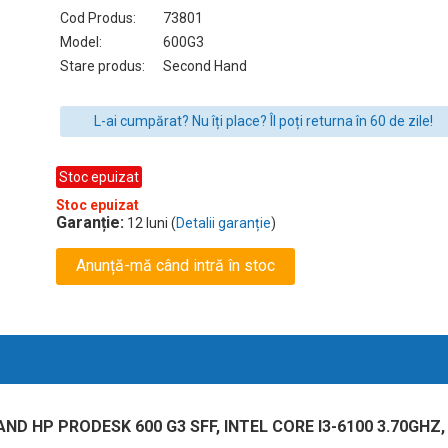
Cod Produs:
73801
Model:
600G3
Stare produs:
Second Hand
L-ai cumpărat? Nu îți place? Îl poți returna în 60 de zile!
Stoc epuizat
Stoc epuizat
Garanție:
12 luni (
Detalii garanție
)
Anunță-mă când intră în stoc
 HP PRODESK 600 G3 SFF, INTEL CORE I3-6100 3.70GHZ,