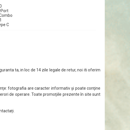
0
yPort
o Combo
1
ype C
guranta ta, in loc de 14 zile legale de retur, noi iti oferim
ţe: fotografia are caracter informativ şi poate conţine
 erori de operare. Toate promoţiile prezente în site sunt
ntactați.