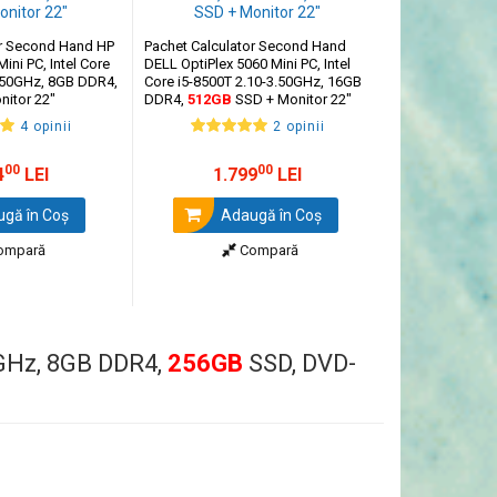
or Second Hand HP
Pachet Calculator Second Hand
Pachet Calcula
ini PC, Intel Core
DELL OptiPlex 5060 Mini PC, Intel
ProDesk 400 G4 
3.50GHz, 8GB DDR4,
Core i5-8500T 2.10-3.50GHz, 16GB
i3-8100T 3.40G
itor 22"
DDR4,
512GB
SSD + Monitor 22"
256GB
SSD + M
4 opinii
2 opinii
00
00
4
LEI
1.799
LEI
98
gă în Coş
Adaugă în Coş
Ada
ompară
Compară
0GHz, 8GB DDR4,
256GB
SSD, DVD-