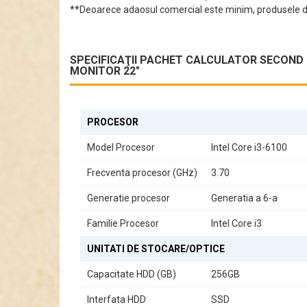
**Deoarece adaosul comercial este minim, produsele di
Design Compact
Carcasa SFF (Small Form Factor) este concepută pentr
SPECIFICAŢII PACHET CALCULATOR SECOND HA
asemenea, unitatea optică este absentă, ceea ce contri
MONITOR 22"
Sunet și Video
Beneficiați de sunet integrat și video integrat, ceea ce
stabilă și rapidă.
PROCESOR
Utilizare Versatilă
Model Procesor
Intel Core i3-6100
Fie că sunteți student, profesionist sau pur și simplu 
Frecventa procesor (GHz)
3.70
eficiență. Alegeți HP ProDesk 600 G3 SFF pentru o exper
Generatie procesor
Generatia a 6-a
Familie Procesor
Intel Core i3
UNITATI DE STOCARE/OPTICE
Capacitate HDD (GB)
256GB
Interfata HDD
SSD