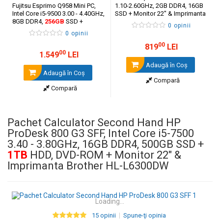
Fujitsu Esprimo Q958 Mini PC,
1.10-2.60GHz, 2GB DDR4, 16GB
Intel Core i5-9500 3.00 - 4.40GHz,
SSD + Monitor 22" & Imprimanta
8GB DDR4,
256GB
SSD +
Brother HL-L6300DW
0 opinii
Monitor 22" + Imprimanta
0 opinii
Brother HL-L6300DW
00
819
LEI
00
1.549
LEI
Adaugă în Coş
Adaugă în Coş
Compară
Compară
Pachet Calculator Second Hand HP
ProDesk 800 G3 SFF, Intel Core i5-7500
3.40 - 3.80GHz, 16GB DDR4, 500GB SSD +
1TB
HDD, DVD-ROM + Monitor 22" &
Imprimanta Brother HL-L6300DW
Loading...
15 opinii
Spune-ţi opinia