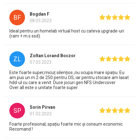
Bogdan F
BF
08.03.2023
Ideal pentru un homelab virtual host cu cateva upgrade-uri
(ram + m.s ssd).
Zoltan Lorand Boczor
ZL
07.03.2023
Este foarte super,micuț silențios ,nu ocupa mare spațiu. Eu
am pus un m.2 de 250 pentru OS, iar pentru stocare am lasat
hdd-ul cu care a venit. Duce jocuri gen NFS Undercover
Over all este o unitate foarte super
Sorin Pirvan
SP
01.02.2023
Foarte profesional, spațiu foarte mic și consum economic.
Recomand !