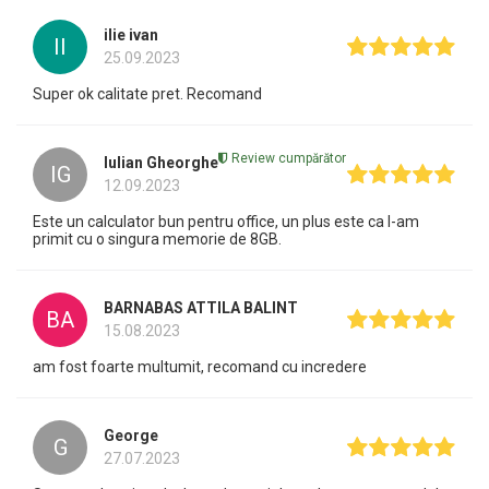
ilie ivan
II
25.09.2023
Super ok calitate pret. Recomand
Review cumpărător
Iulian Gheorghe
IG
12.09.2023
Este un calculator bun pentru office, un plus este ca l-am
primit cu o singura memorie de 8GB.
BARNABAS ATTILA BALINT
BA
15.08.2023
am fost foarte multumit, recomand cu incredere
George
G
27.07.2023