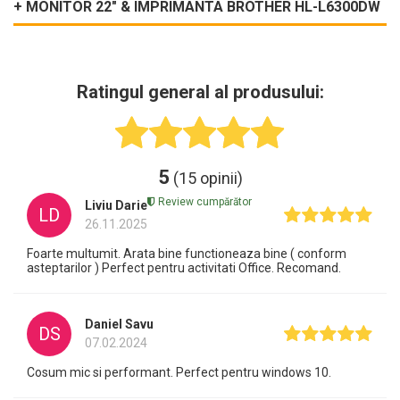
+ MONITOR 22" & IMPRIMANTA BROTHER HL-L6300DW
Ratingul general al produsului:
5
(15 opinii)
Review cumpărător
Liviu Darie
LD
26.11.2025
Foarte multumit. Arata bine functioneaza bine ( conform
asteptarilor ) Perfect pentru activitati Office. Recomand.
Daniel Savu
DS
07.02.2024
Cosum mic si performant. Perfect pentru windows 10.