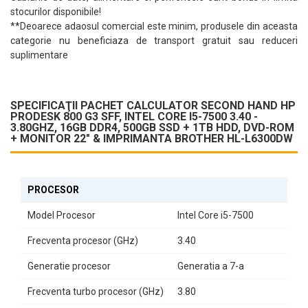
Conectivitate și Porturi
stocurilor disponibile!
HP ProDesk 800 G3 SFF vine echipat cu o gamă variată de porturi,
**Deoarece adaosul comercial este minim, produsele din aceasta
inclusiv:
categorie nu beneficiaza de transport gratuit sau reduceri
suplimentare
8x USB
2x Audio
2x Display Port
1x VGA
SPECIFICAŢII PACHET CALCULATOR SECOND HAND HP
1x RJ-45 pentru conectivitate de rețea
PRODESK 800 G3 SFF, INTEL CORE I5-7500 3.40 -
3.80GHZ, 16GB DDR4, 500GB SSD + 1TB HDD, DVD-ROM
Design Compact și Funcționalitate
+ MONITOR 22" & IMPRIMANTA BROTHER HL-L6300DW
Carcasa SFF (Small Form Factor) este concepută pentru a
economisi spațiu, făcându-l ideal pentru birouri cu un design
modern. Cu un sunet și video integrate, acest pachet oferă tot ce
PROCESOR
aveți nevoie pentru a începe lucrul imediat.
Model Procesor
Intel Core i5-7500
Imprimantă Inclusă
Frecventa procesor (GHz)
3.40
În plus, pachetul include o
Imprimantă Brother HL-L6300DW
, care
completează perfect setul, oferind soluții de imprimare rapide și
Generatie procesor
Generatia a 7-a
eficiente pentru documentele dumneavoastră.
Frecventa turbo procesor (GHz)
3.80
Performanță și Fiabilitate