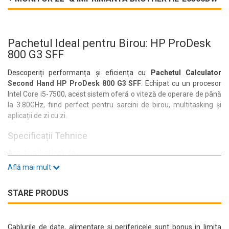
Pachetul Ideal pentru Birou: HP ProDesk
800 G3 SFF
Descoperiți performanța și eficiența cu
Pachetul Calculator
Second Hand HP ProDesk 800 G3 SFF
. Echipat cu un procesor
Intel Core i5-7500, acest sistem oferă o viteză de operare de până
la 3.80GHz, fiind perfect pentru sarcini de birou, multitasking și
aplicații de zi cu zi.
Specificații Tehnice
Acest pachet include:
Află mai mult
Memorie RAM:
16GB DDR4 pentru o experiență fluidă
Stocare:
500GB SSD + 1TB HDD, asigurând atât rapiditate, cât și
capacitate mare de stocare
STARE PRODUS
Unitate optică:
DVD-ROM pentru accesibilitate la medii fizice
Placa video:
Intel® HD Graphics 630, ideală pentru activități de
birou și multimedia
Cablurile de date, alimentare si perifericele sunt bonus in limita