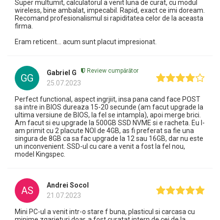
Super multumit, calculatorul a venit luna de curat, cu modul
wireless, bine ambalat, impecabil. Rapid, exact ce imi doream.
Recomand profesionalismul si rapiditatea celor de la aceasta
firma.
Eram reticent... acum sunt placut impresionat.
Review cumpărător
Gabriel G
GG
25.07.2023
Perfect functional, aspect ingrjiit, insa pana cand face POST
sa intre in BIOS dureaza 15-20 secunde (am facut upgrade la
ultima versiune de BIOS, la fel se intampla), apoi merge brici.
Am facut si eu upgrade la 500GB SSD NVME si e racheta. Eu l-
am primit cu 2 placute NOI de 4GB, as fi preferat sa fie una
singura de 8GB ca sa fac upgrade la 12 sau 16GB, dar nu este
un inconvenient. SSD-ul cu care a venit a fost la fel nou,
model Kingspec.
Andrei Socol
AS
21.07.2023
Mini PC-ul a venit intr-o stare f buna, plasticul si carcasa cu
minime zgarieturi doar, a fost curatat intern de cei de la