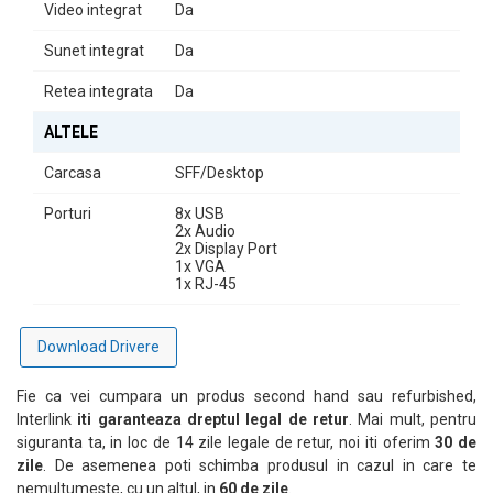
Video integrat
Da
Sunet integrat
Da
Retea integrata
Da
ALTELE
Carcasa
SFF/Desktop
Porturi
8x USB
2x Audio
2x Display Port
1x VGA
1x RJ-45
Download Drivere
Fie ca vei cumpara un produs second hand sau refurbished,
Interlink
iti garanteaza dreptul legal de retur
. Mai mult, pentru
siguranta ta, in loc de 14 zile legale de retur, noi iti oferim
30 de
zile
. De asemenea poti schimba produsul in cazul in care te
nemultumeste, cu un altul, in
60 de zile
.