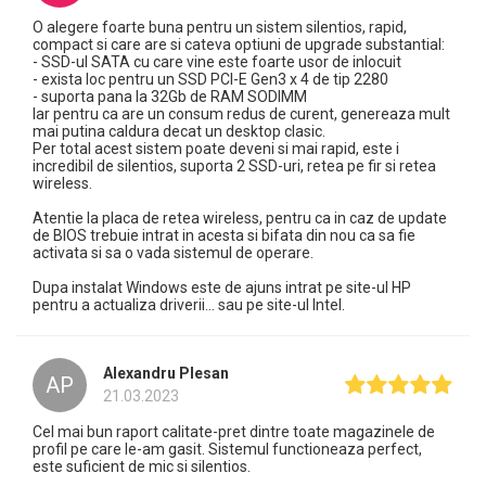
O alegere foarte buna pentru un sistem silentios, rapid,
compact si care are si cateva optiuni de upgrade substantial:
- SSD-ul SATA cu care vine este foarte usor de inlocuit
- exista loc pentru un SSD PCI-E Gen3 x 4 de tip 2280
- suporta pana la 32Gb de RAM SODIMM
Iar pentru ca are un consum redus de curent, genereaza mult
mai putina caldura decat un desktop clasic.
Per total acest sistem poate deveni si mai rapid, este i
incredibil de silentios, suporta 2 SSD-uri, retea pe fir si retea
wireless.
Atentie la placa de retea wireless, pentru ca in caz de update
de BIOS trebuie intrat in acesta si bifata din nou ca sa fie
activata si sa o vada sistemul de operare.
Dupa instalat Windows este de ajuns intrat pe site-ul HP
pentru a actualiza driverii... sau pe site-ul Intel.
Alexandru Plesan
AP
21.03.2023
Cel mai bun raport calitate-pret dintre toate magazinele de
profil pe care le-am gasit. Sistemul functioneaza perfect,
este suficient de mic si silentios.