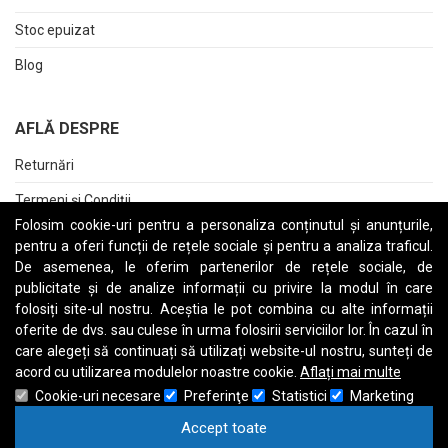
Stoc epuizat
Blog
AFLĂ DESPRE
Returnări
Termeni și Condiții
Folosim cookie-uri pentru a personaliza conținutul și anunțurile,
Raport date personale
pentru a oferi funcții de rețele sociale și pentru a analiza traficul.
De asemenea, le oferim partenerilor de rețele sociale, de
Cerere stergere cont
publicitate și de analize informații cu privire la modul în care
folosiți site-ul nostru. Aceștia le pot combina cu alte informații
oferite de dvs. sau culese în urma folosirii serviciilor lor. În cazul în
care alegeți să continuați să utilizați website-ul nostru, sunteți de
A
B
C
D
E
F
G
H
I
J
K
L
M
N
O
P
Q
R
S
T
U
V
W
X
Y
Z
acord cu utilizarea modulelor noastre cookie.
Aflați mai multe
Cookie-uri necesare
Preferinţe
Statistici
Marketing
Accept toate