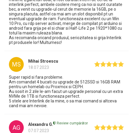
interlink perfect, ambele coolere merg ca noi si sunt curatate
bec, a venit cu upgrade-ul cerut de memorie la 16GB, pe o
singura placuta, astfel ca mai am un slot disponibil pt un
eventual upgrade de ram. Functioneaza excelent cu un Win
10 Pro, cu rdp server activat, merge de compilat pt arduino si
android fara grija pe el si chiar si Half-Life 2 pe 1920*1080 cu
totul la maxim ruleaza blana.
As recomanda oricand produsul, seriozitatea si grija Interlink
pt produsele lor! Multumesc!
Mihai Stroescu
MS
18.07.2023
Super rapid si fara probleme.
Am comandat 4 bucati cu upgrade de 512SSD si 16GB RAM
pentru un homelab cu Proxmox si CEPH.
Au sosit in 2 zile le-am facut un upgrade personal cu un extra
NVMe de 1TB si functioneaza perfect.
5 stele are Interlink de la mine, o sa mai comand si altceva
cand mai am nevoie.
Review cumpărător
Alexandru G.
AG
07.07.2023