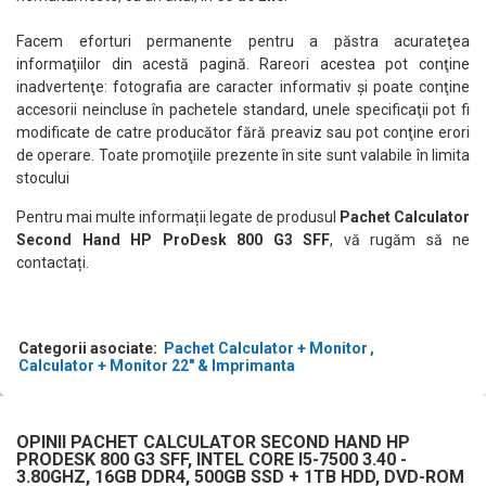
Facem eforturi permanente pentru a păstra acurateţea
informaţiilor din acestă pagină. Rareori acestea pot conţine
inadvertenţe: fotografia are caracter informativ şi poate conţine
accesorii neincluse în pachetele standard, unele specificaţii pot fi
modificate de catre producător fără preaviz sau pot conţine erori
de operare. Toate promoţiile prezente în site sunt valabile în limita
stocului
Pentru mai multe informații legate de produsul
Pachet Calculator
Second Hand HP ProDesk 800 G3 SFF
, vă rugăm să ne
contactați.
Categorii asociate:
Pachet Calculator + Monitor
Calculator + Monitor 22" & Imprimanta
OPINII PACHET CALCULATOR SECOND HAND HP
PRODESK 800 G3 SFF, INTEL CORE I5-7500 3.40 -
3.80GHZ, 16GB DDR4, 500GB SSD + 1TB HDD, DVD-ROM