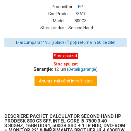
Producător:
HP
Cod Produs:
73610
Model:
800G3
Stare produs:
Second Hand
L-ai cumpărat? Nu îți place? Îl poți returna în 60 de zile!
Stoc epuizat
Stoc epuizat
Garanție:
12 luni (
Detalii garanție
)
Anunță-mă când intră în stoc
DESCRIERE PACHET CALCULATOR SECOND HAND HP
PRODESK 800 G3 SFF, INTEL CORE I5-7500 3.40 -
3.80GHZ, 16GB DDR4, 500GB SSD + 1TB HDD, DVD-ROM
+ MONITOR 22" & IMPRIMANTA BROTHER HL-L6300DW