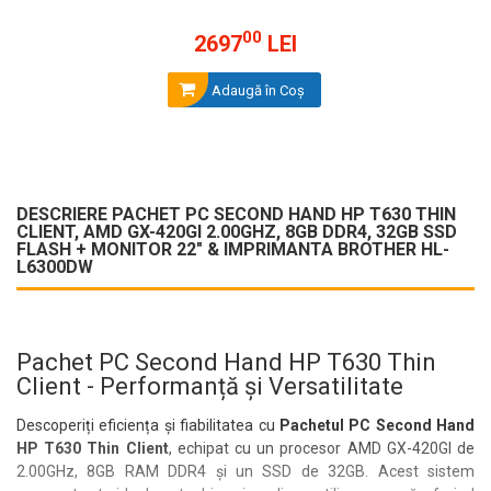
00
2697
LEI
Adaugă în Coş
DESCRIERE PACHET PC SECOND HAND HP T630 THIN
CLIENT, AMD GX-420GI 2.00GHZ, 8GB DDR4, 32GB SSD
FLASH + MONITOR 22" & IMPRIMANTA BROTHER HL-
L6300DW
Pachet PC Second Hand HP T630 Thin
Client - Performanță și Versatilitate
Descoperiți eficiența și fiabilitatea cu
Pachetul PC Second Hand
HP T630 Thin Client
, echipat cu un procesor AMD GX-420GI de
2.00GHz, 8GB RAM DDR4 și un SSD de 32GB. Acest sistem