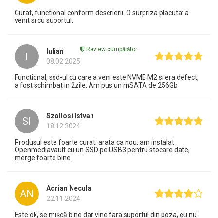
Curat, functional conform descrierii. O surpriza placuta: a
venit si cu suportul.
Review cumpărător
Iulian
I
08.02.2025
Functional, ssd-ul cu care a veni este NVME M2 si era defect,
a fost schimbat in 2zile. Am pus un mSATA de 256Gb
Szollosi Istvan
SI
18.12.2024
Produsul este foarte curat, arata ca nou, am instalat
Openmediavault cu un SSD pe USB3 pentru stocare date,
merge foarte bine.
Adrian Necula
AN
22.11.2024
Este ok, se mișcă bine dar vine fara suportul din poza, eu nu