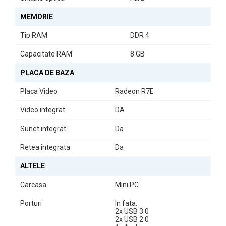
Pachetul PC Second Hand HP T630 Thin Client este alegerea
MEMORIE
perfectă pentru cei care caută un sistem eficient, compact și
versatil. Fie că este vorba de muncă sau divertisment, acest
Tip RAM
DDR 4
pachet vă va susține în toate activitățile dumneavoastră.
Capacitate RAM
8 GB
PLACA DE BAZA
Placa Video
Radeon R7E
Video integrat
DA
Sunet integrat
Da
Retea integrata
Da
ALTELE
Carcasa
Mini PC
Porturi
In fata:
2x USB 3.0
2x USB 2.0