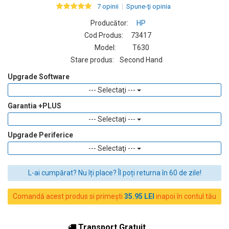
7 opinii
Spune-ţi opinia
Producător:
HP
Cod Produs:
73417
Model:
T630
Stare produs:
Second Hand
Upgrade Software
--- Selectaţi ---
Garantia +PLUS
--- Selectaţi ---
Upgrade Periferice
--- Selectaţi ---
L-ai cumpărat? Nu îți place? Îl poți returna în 60 de zile!
Comandă acest produs si primești
35.95 LEI
inapoi în contul tău
Transport Gratuit