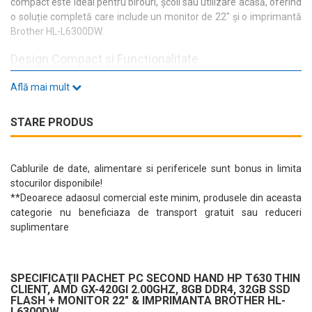
compact este ideal pentru birouri, școli sau utilizare acasă, oferind
o soluție completă care include un monitor de 22" și o imprimantă
Brother HL-L6300DW.
Design Compact și Funcționalitate
Carcasa mini PC a acestui pachet nu doar că economisește spațiu,
Află mai mult
dar oferă și un aspect modern, perfect pentru orice mediu de
lucru. Cu dimensiuni de
120 x 220 x 251 mm
și o greutate de doar
STARE PRODUS
1.52 Kg
, este ușor de integrat în orice configurație.
Specificații Tehnice Remarcabile
Cablurile de date, alimentare si perifericele sunt bonus in limita
HP T630 vine echipat cu un
procesor AMD GX-420GI
care
stocurilor disponibile!
funcționează la o frecvență de
2.00 GHz
și poate atinge
2.20 GHz
**Deoarece adaosul comercial este minim, produsele din aceasta
în modul turbo. Cu
4 nuclee
și un cache de
2 MB
, acest sistem
categorie nu beneficiaza de transport gratuit sau reduceri
asigură o performanță fluidă, chiar și în cele mai solicitante
suplimentare
aplicații.
Memorie și Stocare
SPECIFICAŢII PACHET PC SECOND HAND HP T630 THIN
Beneficiind de
8GB RAM DDR4
și un SSD de
32GB
, acest pachet
CLIENT, AMD GX-420GI 2.00GHZ, 8GB DDR4, 32GB SSD
oferă timpi de răspuns rapizi și o experiență de utilizare plăcută.
FLASH + MONITOR 22" & IMPRIMANTA BROTHER HL-
Fără unitate optică, dar cu un sistem de stocare rapid, este perfect
L6300DW