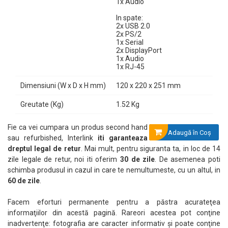
1x Audio
In spate:
2x USB 2.0
2x PS/2
1x Serial
2x DisplayPort
1x Audio
1x RJ-45
Dimensiuni (W x D x H mm)
120 x 220 x 251 mm
Greutate (Kg)
1.52 Kg
Fie ca vei cumpara un produs second hand
Adaugă în Coş
sau refurbished, Interlink
iti garanteaza
dreptul legal de retur
. Mai mult, pentru siguranta ta, in loc de 14
zile legale de retur, noi iti oferim
30 de zile
. De asemenea poti
schimba produsul in cazul in care te nemultumeste, cu un altul, in
60 de zile
.
Facem eforturi permanente pentru a păstra acurateţea
informaţiilor din acestă pagină. Rareori acestea pot conţine
inadvertenţe: fotografia are caracter informativ şi poate conţine