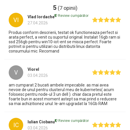
5
(7 opinii)
Review cumpărător
Vlad Iordache
VI
27.04.2026
Produs conform descrierii, testat ok functioneaza perfect si
arata perfect, a venit cu suportul original. Instalat 16gb ram si
ssd 256gb pentru win10-iot-ent se misca perfect. Foarte
potrivit si pentru utilizari cu distributii linux datorita
consumului mic. Recomand
Viorel
V
03.04.2026
am cumparat 2 bucati ambele impecabile. as mai avea
nevoie de unul pentru clusterul meu de kubernetes( acum
folosesc pentru node-ul 3 un dell ). chiar daca pretul este
foarte bun in acest moment astept sa mai prind o reducere
sa mai achizitionez unul. le-am upgradat la 16Gb RAM
Review cumpărător
Iulian Ciobanu
IC
03.04.2026