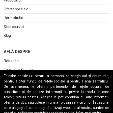
Producători
Oferte speciale
Harta sitului
Stoc epuizat
Blog
AFLĂ DESPRE
Returnări
Termeni și Condiții
Folosim cookie-uri pentru a personaliza conținutul și anunțurile,
Raport date personale
pentru a oferi funcții de rețele sociale și pentru a analiza traficul.
De asemenea, le oferim partenerilor de rețele sociale, de
Cerere stergere cont
publicitate și de analize informații cu privire la modul în care
folosiți site-ul nostru. Aceștia le pot combina cu alte informații
oferite de dvs. sau culese în urma folosirii serviciilor lor. În cazul în
care alegeți să continuați să utilizați website-ul nostru, sunteți de
A
B
C
D
E
F
G
H
I
J
K
L
M
N
O
P
Q
R
S
T
U
V
W
X
Y
Z
acord cu utilizarea modulelor noastre cookie.
Aflați mai multe