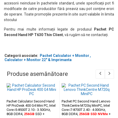
accesorii neincluse în pachetele standard, unele specificaţii pot fi
modificate de catre producător fără preaviz sau pot conţine erori
de operare. Toate promoţiile prezente în site sunt valabile în limita
stocului
Pentru mai multe informații legate de produsul
Pachet PC
Second Hand HP T630 Thin Client
, vă rugăm să ne contactați.
Categorii asociate:
Pachet Calculator + Monitor
Calculator + Monitor 22" & Imprimanta
Produse asemănătoare
Pachet Calculator Second Hand
Pachet PC Second Hand Lenovo
HP ProDesk 400 G4 Mini PC, Intel
ThinkCentre M720q MiniPC, Intel
Core i5-8500T 2.10 - 3.50GHz,
Core i7-8700T 2.40 - 4.00GHz,
8GB DDR4,
256GB
SSD +
8GB DDR4,
256GB
SSD NVMe
+