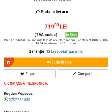
Plata la livrare
00
719
LEI
(TVA inclus)
În Stoc
Pretul produsului nu include taxa de reciclare mediu (Ecoptax) cf OUG 5/2015,
Art 34, in valoare de 18 ron/buc
Garanție:
12 luni (
Detalii garanție
)
Adaugă în Coş
Favorite
Compară
COMANDĂ TELEFONICĂ:
Bogdan Popescu:
0757.652.530