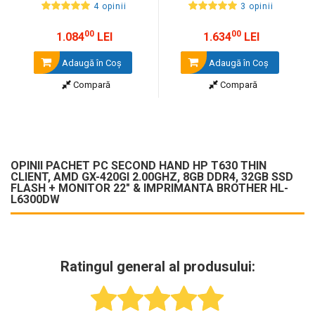
Monitor 22"
Monitor 22" + cadou tastatura si
4 opinii
3 opinii
mouse OptimX Pro KM500
00
00
1.084
LEI
1.634
LEI
Adaugă în Coş
Adaugă în Coş
Compară
Compară
OPINII PACHET PC SECOND HAND HP T630 THIN
CLIENT, AMD GX-420GI 2.00GHZ, 8GB DDR4, 32GB SSD
FLASH + MONITOR 22" & IMPRIMANTA BROTHER HL-
L6300DW
Ratingul general al produsului: