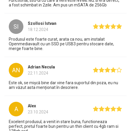
Functional, ssd-ul cu care a veni este NVME M2 si era defect,
a fost schimbat in 2zile. Am pus un mSATA de 256Gb
Szollosi Istvan
SI
18.12.2024
Produsul este foarte curat, arata ca nou, am instalat
Openmediavault cu un SSD pe USB3 pentru stocare date,
merge foarte bine.
Adrian Necula
AN
22.11.2024
Este ok, se mișcă bine dar vine fara suportul din poza, eu nu
am văzut asta menționat în descriere.
Alex
A
23.10.2024
Excelent produsul, a venit in stare buna, functioneaza
perfect, pretul foarte bun pentru un thin client cu 4gb ram si
128gb ssd.