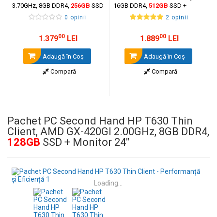
3.70GHz, 8GB DDR4,
256GB
SSD
16GB DDR4,
512GB
SSD +
+ Monitor 24"
Monitor 24"
0 opinii
2 opinii
00
00
1.379
LEI
1.889
LEI
Adaugă în Coş
Adaugă în Coş
Compară
Compară
Pachet PC Second Hand HP T630 Thin
Client, AMD GX-420GI 2.00GHz, 8GB DDR4,
128GB
SSD + Monitor 24"
Loading...