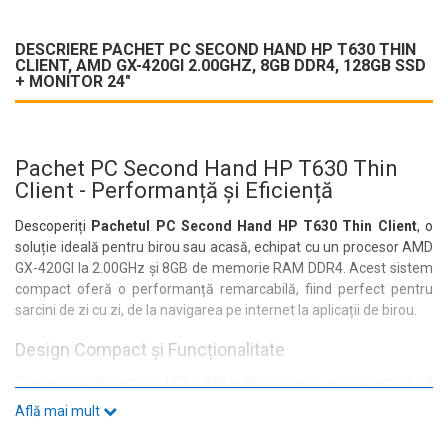
DESCRIERE PACHET PC SECOND HAND HP T630 THIN
CLIENT, AMD GX-420GI 2.00GHZ, 8GB DDR4, 128GB SSD
+ MONITOR 24"
Pachet PC Second Hand HP T630 Thin
Client - Performanță și Eficiență
Descoperiți
Pachetul PC Second Hand HP T630 Thin Client
, o
soluție ideală pentru birou sau acasă, echipat cu un procesor AMD
GX-420GI la 2.00GHz și 8GB de memorie RAM DDR4. Acest sistem
compact oferă o performanță remarcabilă, fiind perfect pentru
sarcini de zi cu zi, de la navigarea pe internet la aplicații de birou.
Design Compact și Funcționalitate
Cu dimensiuni de doar 120 x 220 x 251 mm și o greutate de 1.52
kg, acest mini PC se integrează ușor în orice spațiu de lucru.
Află mai mult
Carcasa sa elegantă nu doar că economisește loc, dar și adaugă
un aspect modern biroului dumneavoastră.