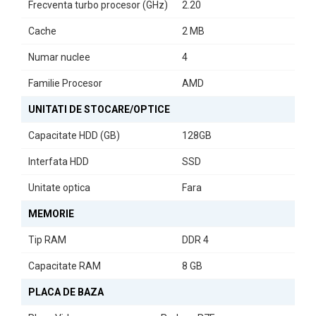
Frecventa turbo procesor (GHz)
2.20
Utilizare Versatilă
Cache
2 MB
Fie că aveți nevoie de un sistem pentru birou, pentru studiu sau
pentru divertisment,
Pachetul PC HP T630
se dovedește a fi o
Numar nuclee
4
alegere excelentă. Cu un procesor eficient și o memorie RAM
generoasă, veți putea gestiona cu ușurință toate sarcinile zilnice.
Familie Procesor
AMD
Investiți în eficiență și performanță cu acest pachet PC second
UNITATI DE STOCARE/OPTICE
hand, care combină tehnologia modernă cu un preț accesibil. Ideal
Capacitate HDD (GB)
128GB
pentru utilizatorii care caută un sistem fiabil și compact!
Interfata HDD
SSD
Unitate optica
Fara
MEMORIE
Tip RAM
DDR 4
Capacitate RAM
8 GB
PLACA DE BAZA