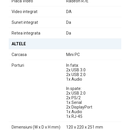
Placa Video
Radeon R7E
Video integrat
DA
Sunet integrat
Da
Retea integrata
Da
ALTELE
Carcasa
Mini PC
Porturi
In fata:
2x USB 3.0
2x USB 2.0
1x Audio
In spate:
2x USB 2.0
2x PS/2
1x Serial
2x DisplayPort
1x Audio
1x RJ-45
Dimensiuni (W x D x H mm)
120 x 220 x 251 mm