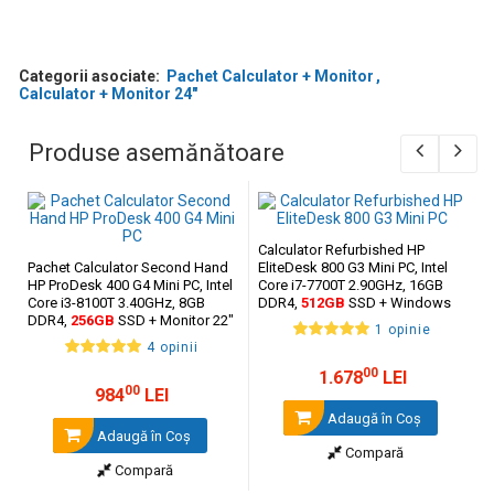
Categorii asociate:
Pachet Calculator + Monitor
Calculator + Monitor 24"
Produse asemănătoare
Calculator Refurbished HP
Pachet Calculator Second Hand
EliteDesk 800 G3 Mini PC, Intel
HP ProDesk 400 G4 Mini PC, Intel
Core i7-7700T 2.90GHz, 16GB
Core i3-8100T 3.40GHz, 8GB
DDR4,
512GB
SSD + Windows
DDR4,
256GB
SSD + Monitor 22"
10 Pro
1 opinie
4 opinii
00
1.678
LEI
00
984
LEI
Adaugă în Coş
Adaugă în Coş
Compară
Compară