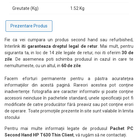
Greutate (Kg)
1.52 Kg
Prezentare Produs
Fie ca vei cumpara un produs second hand sau refurbished,
Interlink
iti garanteaza dreptul legal de retur
. Mai mult, pentru
siguranta ta, in loc de 14 zile legale de retur, noi iti oferim
30 de
zile
. De asemenea poti schimba produsul in cazul in care te
nemultumeste, cu un altul, in
60 de zile
.
Facem eforturi permanente pentru a păstra acurateţea
informaţiilor din acestă pagină. Rareori acestea pot conţine
inadvertenţe: fotografia are caracter informativ şi poate conţine
accesorii neincluse în pachetele standard, unele specificaţii pot fi
modificate de catre producător fără preaviz sau pot conţine erori
de operare. Toate promoţiile prezente în site sunt valabile în limita
stocului
Pentru mai multe informații legate de produsul
Pachet PC
Second Hand HP T630 Thin Client
, vă rugăm să ne contactați.