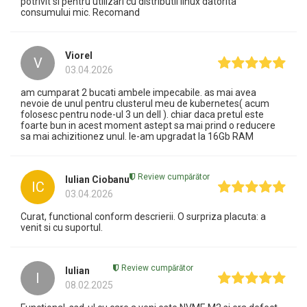
potrivit si pentru utilizari cu distributii linux datorita
consumului mic. Recomand
Viorel
V
03.04.2026
am cumparat 2 bucati ambele impecabile. as mai avea
nevoie de unul pentru clusterul meu de kubernetes( acum
folosesc pentru node-ul 3 un dell ). chiar daca pretul este
foarte bun in acest moment astept sa mai prind o reducere
sa mai achizitionez unul. le-am upgradat la 16Gb RAM
Review cumpărător
Iulian Ciobanu
IC
03.04.2026
Curat, functional conform descrierii. O surpriza placuta: a
venit si cu suportul.
Review cumpărător
Iulian
I
08.02.2025