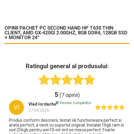
OPINII PACHET PC SECOND HAND HP T630 THIN
CLIENT, AMD GX-420GI 2.00GHZ, 8GB DDR4, 128GB SSD
+ MONITOR 24"
Ratingul general al produsului:
5
(7 opinii)
Review cumpărător
Vlad Iordache
VI
27.04.2026
Produs conform descrierii, testat ok functioneaza perfect si
arata perfect, a venit cu suportul original. Instalat 16gb ram si
ssd 256gb pentru win10-iot-ent se misca perfect. Foarte