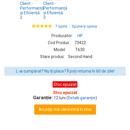
7 opinii
Spune-ţi opinia
Producător:
HP
Cod Produs:
73422
Model:
T630
Stare produs:
Second Hand
L-ai cumpărat? Nu îți place? Îl poți returna în 60 de zile!
Stoc epuizat
Stoc epuizat
Garanție:
12 luni (
Detalii garanție
)
Anunță-mă când intră în stoc