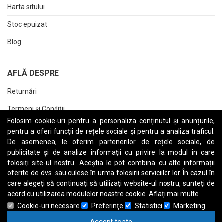
Harta sitului
Stoc epuizat
Blog
AFLĂ DESPRE
Returnări
Termeni și Condiții
Folosim cookie-uri pentru a personaliza conținutul și anunțurile,
Raport date personale
pentru a oferi funcții de rețele sociale și pentru a analiza traficul.
De asemenea, le oferim partenerilor de rețele sociale, de
Cerere stergere cont
publicitate și de analize informații cu privire la modul în care
folosiți site-ul nostru. Aceștia le pot combina cu alte informații
oferite de dvs. sau culese în urma folosirii serviciilor lor. În cazul în
care alegeți să continuați să utilizați website-ul nostru, sunteți de
A
B
C
D
E
F
G
H
I
J
K
L
M
N
O
P
Q
R
S
T
U
V
W
X
Y
Z
acord cu utilizarea modulelor noastre cookie.
Aflați mai multe
Cookie-uri necesare
Preferinţe
Statistici
Marketing
Accept toate