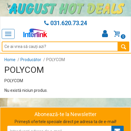
031.620.73.24
Toggle
0
navigation
Home
Producător
POLYCOM
POLYCOM
POLYCOM
Nu există niciun produs.
Abonează-te la Newsletter
Primești ofertele speciale direct pe adresa ta de e-mail!