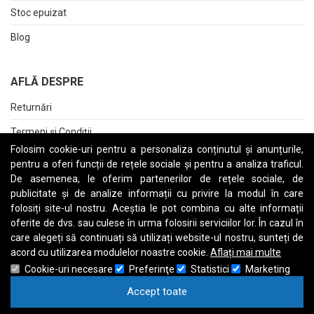
Stoc epuizat
Blog
AFLĂ DESPRE
Returnări
Termeni și Condiții
Folosim cookie-uri pentru a personaliza conținutul și anunțurile,
Raport date personale
pentru a oferi funcții de rețele sociale și pentru a analiza traficul.
De asemenea, le oferim partenerilor de rețele sociale, de
Cerere stergere cont
publicitate și de analize informații cu privire la modul în care
folosiți site-ul nostru. Aceștia le pot combina cu alte informații
oferite de dvs. sau culese în urma folosirii serviciilor lor. În cazul în
care alegeți să continuați să utilizați website-ul nostru, sunteți de
A
B
C
D
E
F
G
H
I
J
K
L
M
N
O
P
Q
R
S
T
U
V
W
X
Y
Z
acord cu utilizarea modulelor noastre cookie.
Aflați mai multe
Cookie-uri necesare
Preferinţe
Statistici
Marketing
Accept toate