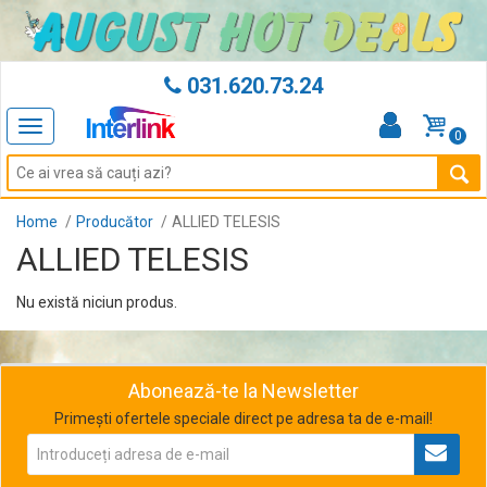
031.620.73.24
Toggle
0
navigation
Home
Producător
ALLIED TELESIS
ALLIED TELESIS
Nu există niciun produs.
Abonează-te la Newsletter
Primești ofertele speciale direct pe adresa ta de e-mail!