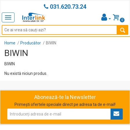
031.620.73.24
Toggle
0
navigation
Home
Producător
BIWIN
BIWIN
BIWIN
Nu există niciun produs.
Abonează-te la Newsletter
Primești ofertele speciale direct pe adresa ta de e-mail!