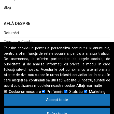
Blog
AFLĂ DESPRE
Returnări
Termeni și Condiții
Folosim cookie-uri pentru a personaliza conținutul și anunțurile,
Raport date personale
pentru a oferi funcții de rețele sociale și pentru a analiza traficul.
De asemenea, le oferim partenerilor de rețele sociale, de
Cerere stergere cont
publicitate și de analize informații cu privire la modul în care
folosiți site-ul nostru. Aceștia le pot combina cu alte informații
oferite de dvs. sau culese în urma folosirii serviciilor lor. În cazul în
care alegeți să continuați să utilizați website-ul nostru, sunteți de
A
B
C
D
E
F
G
H
I
J
K
L
M
N
O
P
Q
R
S
T
U
V
W
X
Y
Z
acord cu utilizarea modulelor noastre cookie.
Aflați mai multe
Cookie-uri necesare
Preferinţe
Statistici
Marketing
Accept toate
Refuz toate