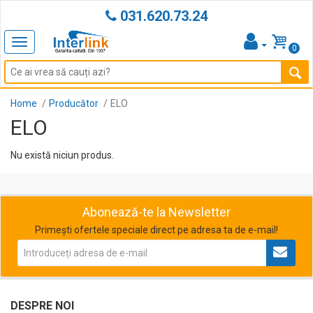
031.620.73.24
Toggle
0
navigation
Home
Producător
ELO
ELO
Nu există niciun produs.
Abonează-te la Newsletter
Primești ofertele speciale direct pe adresa ta de e-mail!
DESPRE NOI