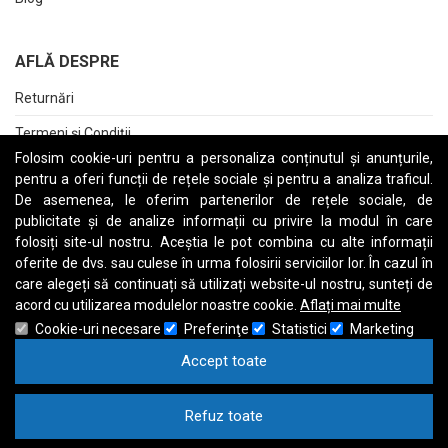
AFLĂ DESPRE
Returnări
Termeni și Condiții
Folosim cookie-uri pentru a personaliza conținutul și anunțurile,
Raport date personale
pentru a oferi funcții de rețele sociale și pentru a analiza traficul.
De asemenea, le oferim partenerilor de rețele sociale, de
Cerere stergere cont
publicitate și de analize informații cu privire la modul în care
folosiți site-ul nostru. Aceștia le pot combina cu alte informații
oferite de dvs. sau culese în urma folosirii serviciilor lor. În cazul în
care alegeți să continuați să utilizați website-ul nostru, sunteți de
A
B
C
D
E
F
G
H
I
J
K
L
M
N
O
P
Q
R
S
T
U
V
W
X
Y
Z
acord cu utilizarea modulelor noastre cookie.
Aflați mai multe
Cookie-uri necesare
Preferinţe
Statistici
Marketing
Accept toate
Refuz toate
Drept de autor © 1997
Calculatoare Refurbished