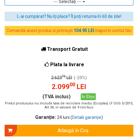
--- Selectaţi ---
L-ai cumpărat? Nu îți place? Îl poți returna în 60 de zile!
Comandă acest produs si primești
104.95 LEI
inapoi în contul tău
Transport Gratuit
Plata la livrare
75
2.623
LEI
(-20%)
00
2.099
LEI
(TVA inclus)
În Stoc
Pretul produsului nu include taxa de reciclare mediu (Ecoptax) cf OUG 5/2015,
Art 34, in valoare de 9 ron/buc
Garanție:
24 luni (
Detalii garanție
)
Adaugă în Coş