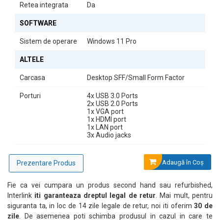
PC-ul vine preinstalat cu Windows 11 Pro, oferind stabilitate,
Retea integrata
Da
securitate și funcții moderne pentru mediul profesional.
SOFTWARE
Sistem de operare
Windows 11 Pro
ALTELE
Carcasa
Desktop SFF/Small Form Factor
Porturi
4x USB 3.0 Ports
2x USB 2.0 Ports
1x VGA port
1x HDMI port
1x LAN port
3x Audio jacks
Adaugă în Coş
Prezentare Produs
Specificații Tehnice
Procesor: Intel Core i3-10100
Fie ca vei cumpara un produs second hand sau refurbished,
Memorie RAM: 16GB DDR4
Interlink
iti garanteaza dreptul legal de retur
. Mai mult, pentru
Stocare: SSD 512GB
Sistem de operare: Windows 11 Pro
siguranta ta, in loc de 14 zile legale de retur, noi iti oferim
30 de
zile
. De asemenea poti schimba produsul in cazul in care te