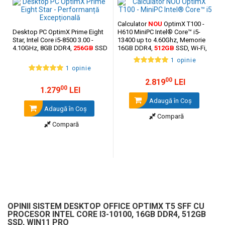
Calculator
NOU
OptimX T100 -
Desktop PC OptimX Prime Eight
H610 MiniPC Intel® Core™ i5-
Star, Intel Core i5-8500 3.00 -
13400 up to 4.60Ghz, Memorie
4.10GHz, 8GB DDR4,
256GB
SSD
16GB DDR4,
512GB
SSD, Wi-Fi,
Bluetooth, Video Integrat Intel®
1 opinie
UHD Graphics
1 opinie
00
2.819
LEI
00
1.279
LEI
Adaugă în Coş
Adaugă în Coş
Compară
Compară
OPINII SISTEM DESKTOP OFFICE OPTIMX T5 SFF CU
PROCESOR INTEL CORE I3-10100, 16GB DDR4, 512GB
SSD, WIN11 PRO