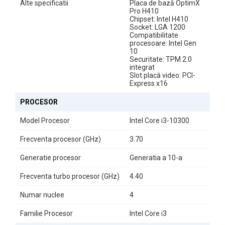
Alte specificatii
Placa de bază OptimX
Procesorul Intel Core i3-10100 asigură performanță solidă pentru
Pro H410
aplicații office, documente, email, browsing și sarcini
Chipset: Intel H410
administrative, fiind o alegere echilibrată pentru productivitate
Socket: LGA 1200
Compatibilitate
zilnică.
procesoare: Intel Gen
10
Securitate: TPM 2.0
Memorie DDR4 pentru Multitasking Eficient
integrat
Slot placă video: PCI-
Cei 16GB RAM DDR4 permit rularea simultană a mai multor
Express x16
aplicații fără întreruperi, oferind o experiență stabilă și fluidă în
utilizarea zilnică.
PROCESOR
Model Procesor
Intel Core i3-10300
Stocare SSD Rapidă de 512GB
Frecventa procesor (GHz)
3.70
SSD-ul de 512GB oferă spațiu suficient pentru documente,
proiecte și aplicații, alături de timpi rapizi de pornire și acces
Generatie procesor
Generatia a 10-a
instant la fișiere.
Frecventa turbo procesor (GHz)
4.40
Numar nuclee
4
Familie Procesor
Intel Core i3