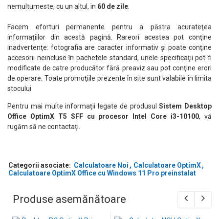
nemultumeste, cu un altul, in
60 de zile
.
Soluția Ideală pentru Birou Modern și Productivitate Zilnică
OptimX T5 SFF este alegerea perfectă pentru utilizatorii care
Facem eforturi permanente pentru a păstra acurateţea
caută un sistem rapid, stabil și eficient pentru activități office și
informaţiilor din acestă pagină. Rareori acestea pot conţine
multitasking zilnic.
inadvertenţe: fotografia are caracter informativ şi poate conţine
accesorii neincluse în pachetele standard, unele specificaţii pot fi
modificate de catre producător fără preaviz sau pot conţine erori
de operare. Toate promoţiile prezente în site sunt valabile în limita
stocului
Pentru mai multe informații legate de produsul
Sistem Desktop
Office OptimX T5 SFF cu procesor Intel Core i3-10100
, vă
rugăm să ne contactați.
Categorii asociate:
Calculatoare Noi
Calculatoare OptimX
Calculatoare OptimX Office cu Windows 11 Pro preinstalat
Produse asemănătoare