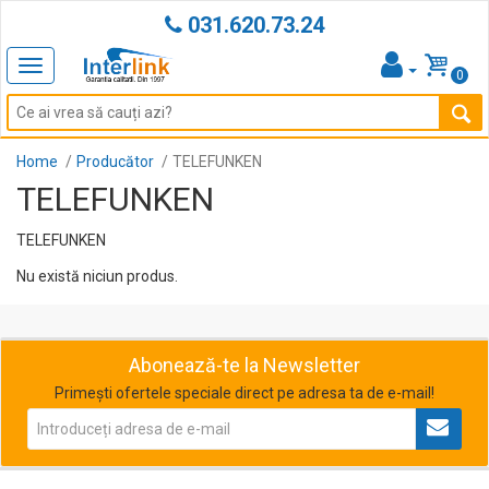
031.620.73.24
Toggle
0
navigation
Home
Producător
TELEFUNKEN
TELEFUNKEN
TELEFUNKEN
Nu există niciun produs.
Abonează-te la Newsletter
Primești ofertele speciale direct pe adresa ta de e-mail!