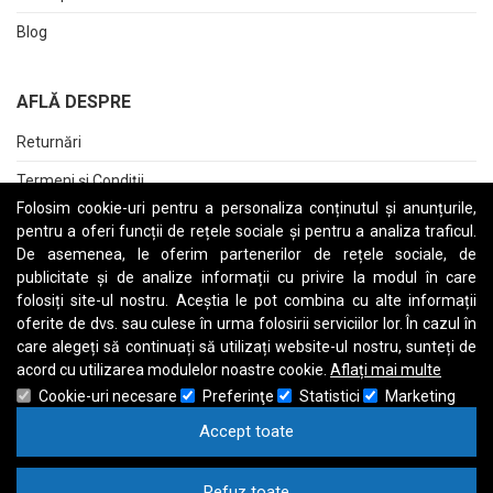
Blog
AFLĂ DESPRE
Returnări
Termeni și Condiții
Folosim cookie-uri pentru a personaliza conținutul și anunțurile,
Raport date personale
pentru a oferi funcții de rețele sociale și pentru a analiza traficul.
De asemenea, le oferim partenerilor de rețele sociale, de
Cerere stergere cont
publicitate și de analize informații cu privire la modul în care
folosiți site-ul nostru. Aceștia le pot combina cu alte informații
oferite de dvs. sau culese în urma folosirii serviciilor lor. În cazul în
care alegeți să continuați să utilizați website-ul nostru, sunteți de
A
B
C
D
E
F
G
H
I
J
K
L
M
N
O
P
Q
R
S
T
U
V
W
X
Y
Z
acord cu utilizarea modulelor noastre cookie.
Aflați mai multe
Cookie-uri necesare
Preferinţe
Statistici
Marketing
Accept toate
Refuz toate