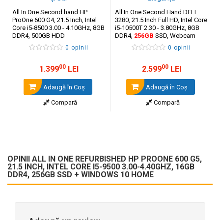
All In One Second hand HP
All In One Second Hand DELL
ProOne 600 G4, 21.5 Inch, Intel
3280, 21.5 Inch Full HD, Intel Core
Core i5-8500 3.00 - 4.10GHz, 8GB
i5-10500T 2.30 - 3.80GHz, 8GB
DDR4, 500GB HDD
DDR4,
256GB
SSD, Webcam
0 opinii
0 opinii
00
00
1.399
LEI
2.599
LEI
Adaugă în Coş
Adaugă în Coş
Compară
Compară
OPINII ALL IN ONE REFURBISHED HP PROONE 600 G5,
21.5 INCH, INTEL CORE I5-9500 3.00-4.40GHZ, 16GB
DDR4, 256GB SSD + WINDOWS 10 HOME