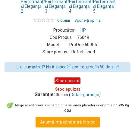
0 opinii
Spune-ţi opinia
Producător:
HP
Cod Produs:
76049
Model:
ProOne 600G5
Stare produs:
Refurbished
L-ai cumpărat? Nu îți place? Îl poți returna în 60 de zile!
Stoc epuizat
Stoc epuizat
Garanție:
36 luni (
Detalii garanție
)
Alege acest produs si participi la salvarea planetei economisind
235 Kg
CO2
Anunță-mă când intră în stoc