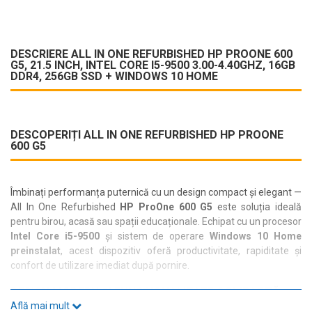
DESCRIERE ALL IN ONE REFURBISHED HP PROONE 600
G5, 21.5 INCH, INTEL CORE I5-9500 3.00-4.40GHZ, 16GB
DDR4, 256GB SSD + WINDOWS 10 HOME
DESCOPERIȚI ALL IN ONE REFURBISHED HP PROONE
600 G5
Îmbinați performanța puternică cu un design compact și elegant —
All In One Refurbished
HP ProOne 600 G5
este soluția ideală
pentru birou, acasă sau spații educaționale. Echipat cu un procesor
Intel Core i5-9500
și sistem de operare
Windows 10 Home
preinstalat
, acest dispozitiv oferă productivitate, rapiditate și
confort de utilizare imediat după pornire.
DESIGN MODERN ȘI FUNCȚIONALITATE COMPACTĂ
Află mai mult