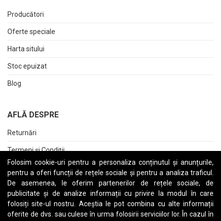
Producători
Oferte speciale
Harta sitului
Stoc epuizat
Blog
AFLĂ DESPRE
Returnări
Termeni și Condiții
Folosim cookie-uri pentru a personaliza conținutul și anunțurile,
Raport date personale
pentru a oferi funcții de rețele sociale și pentru a analiza traficul.
De asemenea, le oferim partenerilor de rețele sociale, de
Cerere stergere cont
publicitate și de analize informații cu privire la modul în care
folosiți site-ul nostru. Aceștia le pot combina cu alte informații
oferite de dvs. sau culese în urma folosirii serviciilor lor. În cazul în