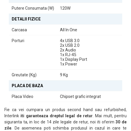
Putere Consumata (W)
120W
DETALII FIZICE
Carcasa
All In One
Porturi
4x USB 3.0
2x USB 2.0
2x Audio
1x RJ-45
1x Display Port
1x Power
Greutate (Kg)
9 Kg
PLACA DE BAZA
Placa Video
Chipset grafic integrat
Fie ca vei cumpara un produs second hand sau refurbished,
Interlink
iti garanteaza dreptul legal de retur
. Mai mult, pentru
siguranta ta, in loc de 14 zile legale de retur, noi iti oferim
30 de
zile
. De asemenea poti schimba produsul in cazul in care te