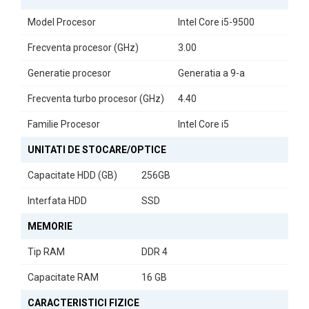
Sistemul vine cu
Windows 10 Home preinstalat
, astfel încât
puteți începe să lucrați imediat ce porniți dispozitivul. Beneficiați
Model Procesor
Intel Core i5-9500
de o interfață familiară, actualizări regulate de securitate și
compatibilitate cu majoritatea aplicațiilor uzuale — totul fără
Frecventa procesor (GHz)
3.00
configurări complicate.
Generatie procesor
Generatia a 9-a
SOLUȚIA VERSATILĂ PENTRU ORICE UTILIZARE
Frecventa turbo procesor (GHz)
4.40
Familie Procesor
Intel Core i5
HP ProOne 600 G5 este ideal pentru utilizatorii care doresc
performanță, fiabilitate și un design compact. Perfect pentru
UNITATI DE STOCARE/OPTICE
birou, școală sau uz casnic, acest All In One refurbished oferă un
Capacitate HDD (GB)
256GB
raport excelent între tehnologie avansată și valoare.
Interfata HDD
SSD
Investește în performanță și confort digital cu All In One
Refurbished HP ProOne 600 G5
— productivitate puternică într-
MEMORIE
un pachet elegant și eficient!
Tip RAM
DDR 4
Capacitate RAM
16 GB
CARACTERISTICI FIZICE