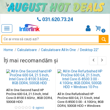
031.620.73.24
Toggle
0
navigation
Home
Calculatoare
Calculatoare All In One
Desktop 22''
Îți mai recomandăm și
All In One Second hand HP
ProOne 600 G4, 21.5 Inch, Intel
All In One Refurbished HP
Core i3-8100 3.6GHz , 8GB DDR4,
ProOne 600 G4, 21.5 Inch, Intel
500GB HDD
Core i5-8500 3.00 - 4.10GHz, 8GB
DDR4, 500GB HDD + Windows
0 opinii
10 Pro