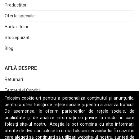
Producători
Oferte speciale
Harta sitului
Stoc epuizat
Blog
AFLĂ DESPRE
Returnări
Termeni și Condiții
Folosim cookie-uri pentru a personaliza conținutul și anunțurile,
Raport date personale
pentru a oferi funcții de rețele sociale și pentru a analiza traficul.
De asemenea, le oferim partenerilor de rețele sociale, de
Cerere stergere cont
publicitate și de analize informații cu privire la modul în care
folosiți site-ul nostru. Aceștia le pot combina cu alte informații
oferite de dvs. sau culese în urma folosirii serviciilor lor. În cazul în
care alegeți să continuați să utilizați website-ul nostru, sunteți de