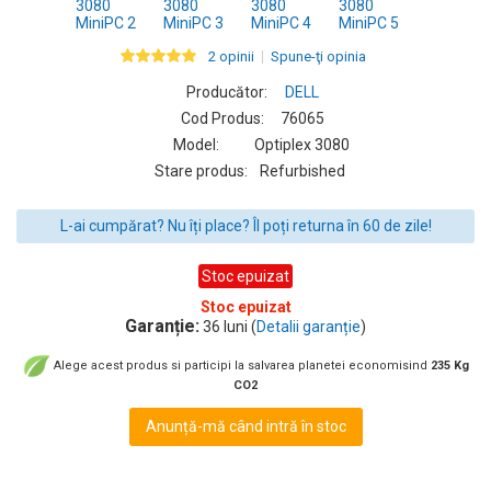
2 opinii
Spune-ţi opinia
Producător:
DELL
Cod Produs:
76065
Model:
Optiplex 3080
Stare produs:
Refurbished
L-ai cumpărat? Nu îți place? Îl poți returna în 60 de zile!
Stoc epuizat
Stoc epuizat
Garanție:
36 luni (
Detalii garanție
)
Alege acest produs si participi la salvarea planetei economisind
235 Kg
CO2
Anunță-mă când intră în stoc