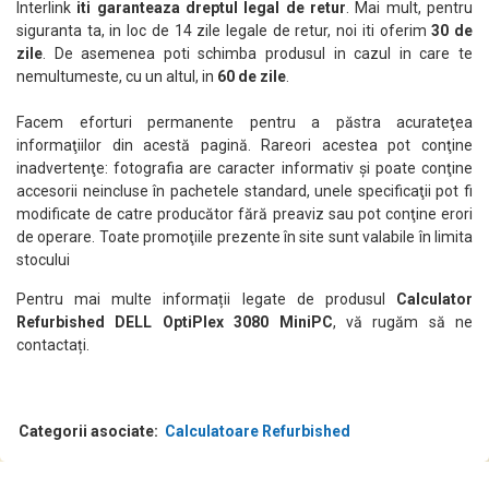
Interlink
iti garanteaza dreptul legal de retur
. Mai mult, pentru
siguranta ta, in loc de 14 zile legale de retur, noi iti oferim
30 de
zile
. De asemenea poti schimba produsul in cazul in care te
nemultumeste, cu un altul, in
60 de zile
.
Facem eforturi permanente pentru a păstra acurateţea
informaţiilor din acestă pagină. Rareori acestea pot conţine
inadvertenţe: fotografia are caracter informativ şi poate conţine
accesorii neincluse în pachetele standard, unele specificaţii pot fi
modificate de catre producător fără preaviz sau pot conţine erori
de operare. Toate promoţiile prezente în site sunt valabile în limita
stocului
Pentru mai multe informații legate de produsul
Calculator
Refurbished DELL OptiPlex 3080 MiniPC
, vă rugăm să ne
contactați.
Categorii asociate:
Calculatoare Refurbished