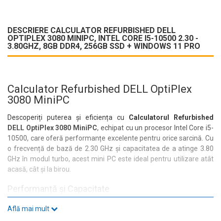
DESCRIERE CALCULATOR REFURBISHED DELL
OPTIPLEX 3080 MINIPC, INTEL CORE I5-10500 2.30 -
3.80GHZ, 8GB DDR4, 256GB SSD + WINDOWS 11 PRO
Calculator Refurbished DELL OptiPlex
3080 MiniPC
Descoperiți puterea și eficiența cu
Calculatorul Refurbished
DELL OptiPlex 3080 MiniPC
, echipat cu un procesor Intel Core i5-
10500, care oferă performanțe excelente pentru orice sarcină. Cu
o frecvență de bază de 2.30 GHz și capacitatea de a atinge 3.80
GHz în modul turbo, acest mini PC este ideal pentru utilizare atât
acasă, cât și la birou.
Performanță și Capacitate
Acest model vine cu
8GB DDR4
RAM și un
SSD de 256GB
,
Află mai mult
asigurând timpi de încărcare rapizi și o experiență fluidă în