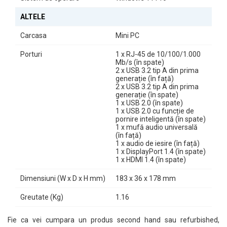
ALTELE
Carcasa
Mini PC
Porturi
1 x RJ-45 de 10/100/1.000
Mb/s (în spate)
2 x USB 3.2 tip A din prima
generație (în față)
2 x USB 3.2 tip A din prima
generație (în spate)
1 x USB 2.0 (în spate)
1 x USB 2.0 cu funcție de
pornire inteligentă (în spate)
1 x mufă audio universală
(în față)
1 x audio de iesire (în față)
1 x DisplayPort 1.4 (în spate)
1 x HDMI 1.4 (în spate)
Dimensiuni (W x D x H mm)
183 x 36 x 178 mm
Greutate (Kg)
1.16
Fie ca vei cumpara un produs second hand sau refurbished,