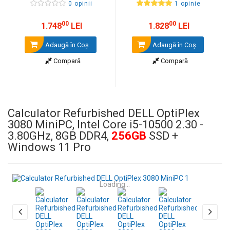
0 opinii
1 opinie
00
00
1.748
LEI
1.828
LEI
Adaugă în Coş
Adaugă în Coş
Compară
Compară
Calculator Refurbished DELL OptiPlex
3080 MiniPC, Intel Core i5-10500 2.30 -
3.80GHz, 8GB DDR4,
256GB
SSD +
Windows 11 Pro
Loading...