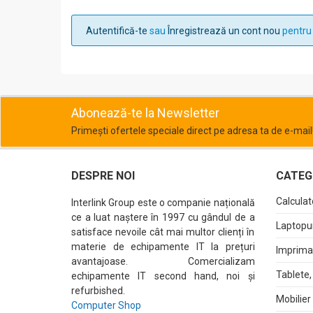
Autentifică-te
sau
Înregistrează un cont nou
pentru 
Abonează-te la Newsletter
Primești ofertele speciale direct pe adresa ta de e-mail
DESPRE NOI
CATEGO
Calculat
Interlink Group este o companie națională
ce a luat naștere în 1997 cu gândul de a
Laptopur
satisface nevoile cât mai multor clienți în
materie de echipamente IT la prețuri
Imprima
avantajoase. Comercializam
Tablete,
echipamente IT second hand, noi și
refurbished.
Mobilier
Computer Shop