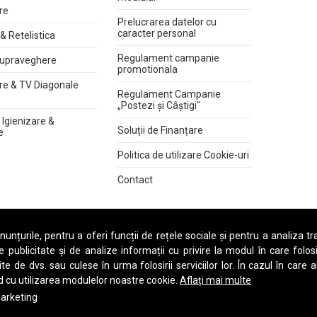
re
Prelucrarea datelor cu
caracter personal
& Retelistica
Regulament campanie
upraveghere
promotionala
re & TV Diagonale
Regulament Campanie
„Postezi și Câștigi"
Igienizare &
Soluții de Finanțare
e
Politica de utilizare Cookie-uri
Contact
A
B
C
D
E
F
G
H
I
J
K
L
M
N
O
P
Q
R
S
T
U
V
W
X
Y
Z
unțurile, pentru a oferi funcții de rețele sociale și pentru a analiza tra
publicitate și de analize informații cu privire la modul în care folosiț
e de dvs. sau culese în urma folosirii serviciilor lor. În cazul în care a
rd cu utilizarea modulelor noastre cookie.
Aflați mai multe
arketing
Drept de autor © 1997
Calculatoare Refurbished