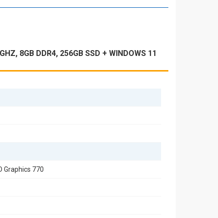
10GHZ, 8GB DDR4, 256GB SSD + WINDOWS 11
cini de zi cu zi. De asemenea, sunetul integrat asigură o
D Graphics 770