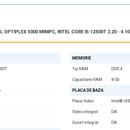
etate de porturi pentru a răspunde nevoilor dumneavoastră:
 OPTIPLEX 5000 MINIPC, INTEL CORE I5-12500T 2.20 - 4.
serial/USB Type-C cu mod DisplayPort Alt)
oate dispozitivele necesare, de la monitoare externe la periferice.
MEMORIE
500T
Tip RAM
DDR 4
® UHD Graphics 770
, care oferă o calitate grafică excelentă pentru sar
sau sesiuni de divertisment.
Capacitate RAM
8 Gb
a
PLACA DE BAZA
Placa Video
Intel® UH
Video integrat
DA
Sunet integrat
DA