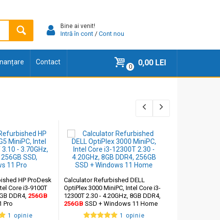
Bine ai venit!
Intră în cont
/
Cont nou
finanțare
Contact
0,00 LEI
0
rbished HP ProDesk
Calculator Refurbished DELL
Calculator Refu
tel Core i3-9100T
OptiPlex 3000 MiniPC, Intel Core i3-
Q958 Mini PC, In
 8GB DDR4,
256GB
12300T 2.30 - 4.20GHz, 8GB DDR4,
2.80 - 4.00GHz
 Pro
256GB
SSD + Windows 11 Home
SSD + Windows
1 opinie
1 opinie