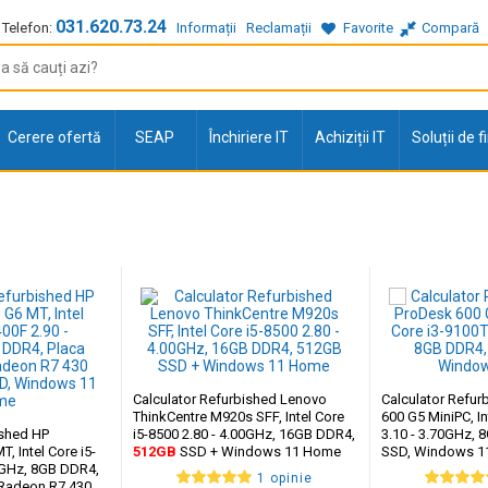
031.620.73.24
Telefon:
Informații
Reclamații
Favorite
Compară
Cerere ofertă
SEAP
Închiriere IT
Achiziții IT
Soluții de 
Calculator Refurbished Lenovo
Calculator Refu
ThinkCentre M920s SFF, Intel Core
600 G5 MiniPC, In
ished HP
i5-8500 2.80 - 4.00GHz, 16GB DDR4,
3.10 - 3.70GHz,
, Intel Core i5-
512GB
SSD + Windows 11 Home
SSD, Windows 11
0GHz, 8GB DDR4,
1 opinie
Radeon R7 430