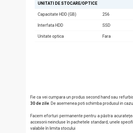
Aceste specificații tehnice fac din DELL OptiPlex 5000 u
UNITATI DE STOCARE/OPTICE
Calculatorul Refurbished DELL OptiPlex 5000 MiniPC est
Capacitate HDD (GB)
256
dorită, acest MiniPC va depăși așteptările dumneavoas
Interfata HDD
SSD
Unitate optica
Fara
Fie ca vei cumpara un produs second hand sau refurbis
30 de zile
. De asemenea poti schimba produsul in cazul
Facem eforturi permanente pentru a păstra acurateţea i
accesorii neincluse în pachetele standard, unele specifi
valabile în limita stocului