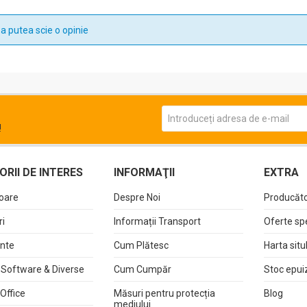
a putea scie o opinie
!
RII DE INTERES
INFORMAŢII
EXTRA
oare
Despre Noi
Producăto
i
Informații Transport
Oferte sp
nte
Cum Plătesc
Harta situ
 Software & Diverse
Cum Cumpăr
Stoc epui
 Office
Măsuri pentru protecția
Blog
mediului