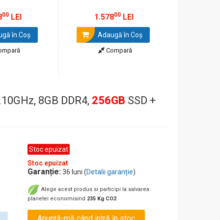
00
00
8
LEI
1.578
LEI
1.0
gă în Coş
Adaugă în Coş
Ada
ompară
Compară
 4.10GHz, 8GB DDR4,
256GB
SSD +
Stoc epuizat
Stoc epuizat
Garanție:
36 luni (
Detalii garanție
)
Alege acest produs si participi la salvarea
planetei economisind
235 Kg CO2
Anunță-mă când intră în stoc