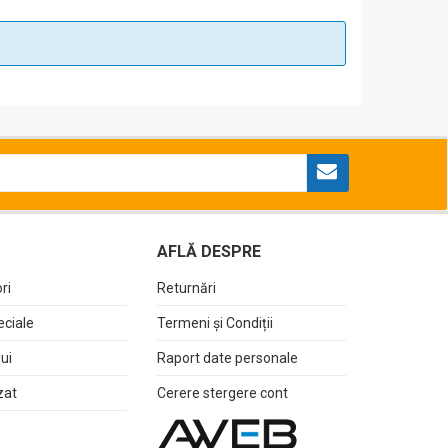
AFLĂ DESPRE
ri
Returnări
eciale
Termeni și Condiții
lui
Raport date personale
zat
Cerere stergere cont