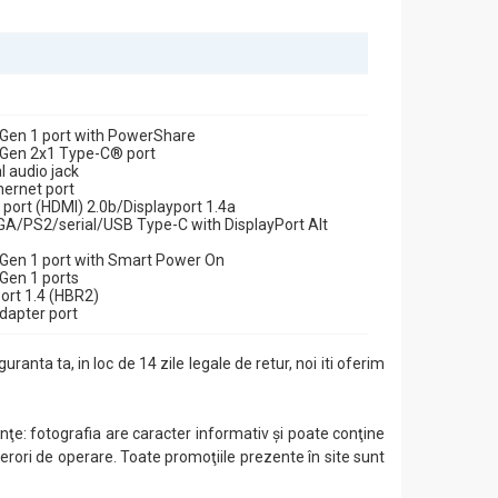
, eficiență și design compact. Indiferent de utilizarea
 Gen 1 port with PowerShare
 Gen 2x1 Type-C® port
l audio jack
hernet port
 port (HDMI) 2.0b/Displayport 1.4a
A/PS2/serial/USB Type-C with DisplayPort Alt
 Gen 1 port with Smart Power On
 Gen 1 ports
ort 1.4 (HBR2)
dapter port
guranta ta, in loc de 14 zile legale de retur, noi iti oferim
ţe: fotografia are caracter informativ şi poate conţine
 erori de operare. Toate promoţiile prezente în site sunt