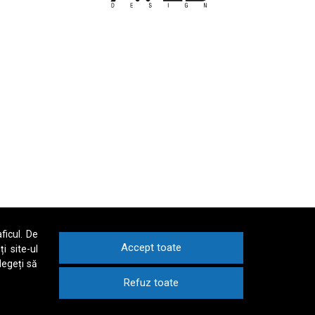
ficul. De
Accept toate
i site-ul
legeți să
Refuz toate