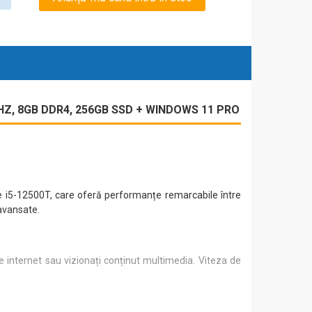
GHZ, 8GB DDR4, 256GB SSD + WINDOWS 11 PRO
re i5-12500T, care oferă performanțe remarcabile între
avansate.
pe internet sau vizionați conținut multimedia. Viteza de