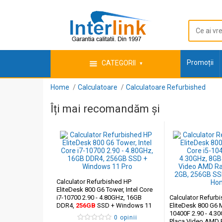
Promoții
CATEGORII
Home
Calculatoare
Calculatoare Refurbished
Îți mai recomandăm și
Calculator Refurbished HP
EliteDesk 800 G6 Tower, Intel Core
i7-10700 2.90 - 4.80GHz, 16GB
Calculator Refurb
DDR4,
256GB
SSD + Windows 11
EliteDesk 800 G6 MT
Pro
10400F 2.90 - 4.3
0 opinii
Placa Video AMD 