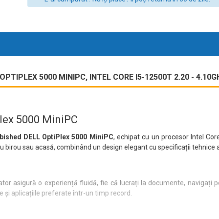
TIPLEX 5000 MINIPC, INTEL CORE I5-12500T 2.20 - 4.10
Plex 5000 MiniPC
rbished DELL OptiPlex 5000 MiniPC
, echipat cu un procesor Intel Co
u birou sau acasă, combinând un design elegant cu specificații tehnice 
lator asigură o experiență fluidă, fie că lucrați la documente, navigați 
 și aplicațiile preferate într-un timp record.