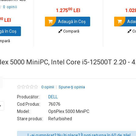
Windows 11
0 opinii
00
1.275
LEI
1.02
00
LEI
Adaugă în Coş
Adau
ă în Coş
Compară
C
mpară
lex 5000 MiniPC, Intel Core i5-12500T 2.20 -
0 opinii
Spune-ţi opinia
Producător:
DELL
Cod Produs:
76076
Model:
OptiPlex 5000 MiniPC
Stare produs:
Refurbished
L-ai cumpărat? Nu îți place? Îl poți returna în 60 de zile!