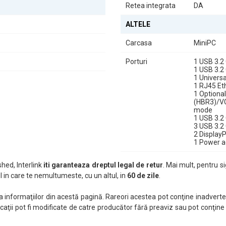
n partener de încredere pentru orice utilizator.
Retea integrata
DA
e alegerea perfectă pentru cei care caută un echilibru între performanță
ALTELE
tră.
Carcasa
MiniPC
Porturi
1 USB 3.2
1 USB 3.2
1 Universa
1 RJ45 Et
1 Optional
(HBR3)/VG
mode
1 USB 3.2
3 USB 3.2
2 DisplayP
1 Power a
hed, Interlink
iti garanteaza dreptul legal de retur
. Mai mult, pentru si
 in care te nemultumeste, cu un altul, in
60 de zile
.
nformaţiilor din acestă pagină. Rareori acestea pot conţine inadverten
caţii pot fi modificate de catre producător fără preaviz sau pot conţine