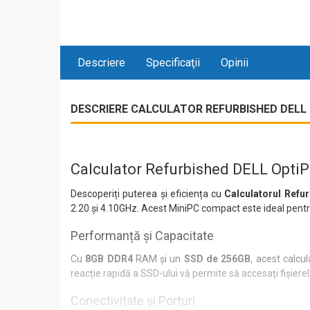
Descriere
Specificaţii
Opinii
DESCRIERE CALCULATOR REFURBISHED DELL OP
Calculator Refurbished DELL Opti
Descoperiți puterea și eficiența cu
Calculatorul Refu
2.20 și 4.10GHz. Acest MiniPC compact este ideal pentr
Performanță și Capacitate
Cu
8GB DDR4
RAM și un
SSD de 256GB
, acest calcu
reacție rapidă a SSD-ului vă permite să accesați fișierele
Conectivitate și Porturi