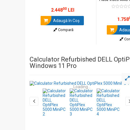
2GB,
256GB
SSD, 
00
Home
2.448
LEI
1.758
Adaugă în Coş
Compară
Adaug
Co
Calculator Refurbished DELL OptiP
Windows 11 Pro
Loading...