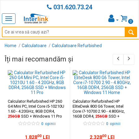
031.620.73.24
Toggle
0
navigation
Home
Calculatoare
Calculatoare Refurbished
Îți mai recomandăm și
Calculator Refurbished HP 260
Calculator Refurbished HP
G4 Mini PC, Intel Core i5-10210U
EliteDesk 800 G6 Tower, Intel
1.60 - 4.20GHz, 8GB DDR4,
Core i7-10700 2.90 - 4.80GHz,
256GB
SSD + Windows 11 Pro
16GB DDR4,
256GB
SSD +
Windows 11 Home
0 opinii
0 opinii
00
00
1.828
LEI
2.328
LEI