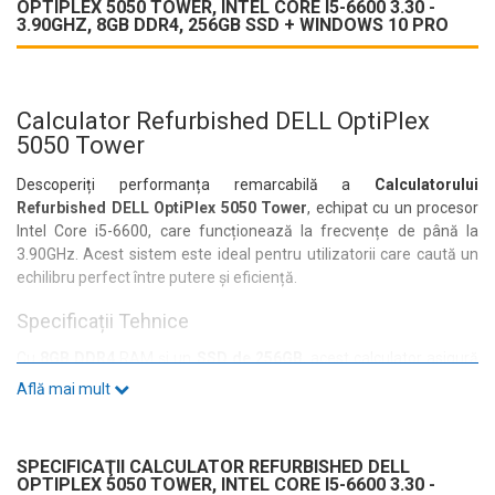
OPTIPLEX 5050 TOWER, INTEL CORE I5-6600 3.30 -
3.90GHZ, 8GB DDR4, 256GB SSD + WINDOWS 10 PRO
Calculator Refurbished DELL OptiPlex
5050 Tower
Descoperiți performanța remarcabilă a
Calculatorului
Refurbished DELL OptiPlex 5050 Tower
, echipat cu un procesor
Intel Core i5-6600, care funcționează la frecvențe de până la
3.90GHz. Acest sistem este ideal pentru utilizatorii care caută un
echilibru perfect între putere și eficiență.
Specificații Tehnice
Cu
8GB DDR4
RAM și un
SSD de 256GB
, acest calculator asigură
timpi de încărcare rapizi și o experiență fluidă, fie că lucrați la
Află mai mult
proiecte complexe sau navigați pe internet. Video integrat Intel HD
Graphics garantează o calitate vizuală excelentă pentru sarcini de
zi cu zi.
SPECIFICAŢII CALCULATOR REFURBISHED DELL
OPTIPLEX 5050 TOWER, INTEL CORE I5-6600 3.30 -
Conectivitate și Porturi