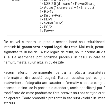
4x USB 2.0 (din care 1x PowerShare)
2x Audio (1x universal + 1x line-out)
1x RJ-45
2x DisplayPort
1x HDMI
1x Serial (COM)
2x PS/2
1x Power
Fie ca vei cumpara un produs second hand sau refurbished,
Interlink
iti garanteaza dreptul legal de retur
. Mai mult, pentru
siguranta ta, in loc de 14 zile legale de retur, noi iti oferim
30 de
zile
. De asemenea poti schimba produsul in cazul in care te
nemultumeste, cu un altul, in
60 de zile
.
Facem eforturi permanente pentru a păstra acurateţea
informaţiilor din acestă pagină. Rareori acestea pot conţine
inadvertenţe: fotografia are caracter informativ şi poate conţine
accesorii neincluse în pachetele standard, unele specificaţii pot fi
modificate de catre producător fără preaviz sau pot conţine erori
de operare. Toate promoţiile prezente în site sunt valabile în limita
stocului