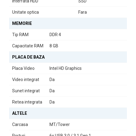
Interfata HDD
SSD
cu zi.
Unitate optica
Fara
Performanță Fiabilă
MEMORIE
Cu un cache de
6 MB
și un număr de
4 nuclee
, procesorul din
generația a 6-a asigură o performanță constantă și eficientă.
Tip RAM
DDR 4
Alegeți DELL OptiPlex 5050 pentru un calculator care îmbină
Capacitate RAM
8 GB
tehnologia avansată cu fiabilitatea.
PLACA DE BAZA
Placa Video
Intel HD Graphics
Video integrat
Da
Sunet integrat
Da
Retea integrata
Da
ALTELE
Carcasa
MT/Tower
Porturi
6x USB 3.0 / 3.1 Gen 1