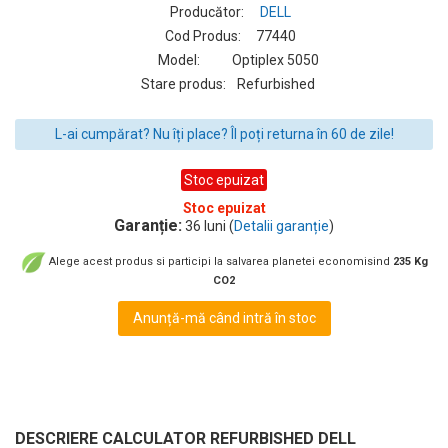
Producător:
DELL
Cod Produs:
77440
Model:
Optiplex 5050
Stare produs:
Refurbished
L-ai cumpărat? Nu îți place? Îl poți returna în 60 de zile!
Stoc epuizat
Stoc epuizat
Garanție:
36 luni (
Detalii garanție
)
Alege acest produs si participi la salvarea planetei economisind
235 Kg
CO2
Anunță-mă când intră în stoc
DESCRIERE CALCULATOR REFURBISHED DELL