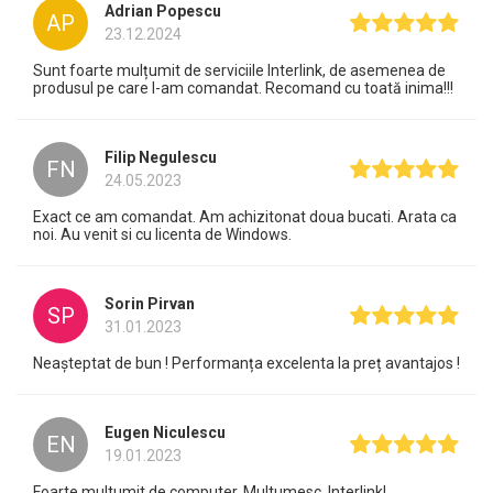
Adrian Popescu
AP
23.12.2024
Sunt foarte mulțumit de serviciile Interlink, de asemenea de
produsul pe care l-am comandat. Recomand cu toată inima!!!
Filip Negulescu
FN
24.05.2023
Exact ce am comandat. Am achizitonat doua bucati. Arata ca
noi. Au venit si cu licenta de Windows.
Sorin Pirvan
SP
31.01.2023
Neașteptat de bun ! Performanța excelenta la preț avantajos !
Eugen Niculescu
EN
19.01.2023
Foarte multumit de computer. Multumesc, Interlink!