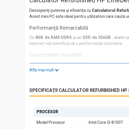
Calculator Refurbished HP EliteDe
Descoperiți puterea și eficiența cu
Calculatorul Refur
Acest mini PC este ideal pentru utilizatorii care caută 
Performanță Remarcabilă
Cu
8GB de RAM DDR4
și un
SSD de 256GB
, acest c
internet, veți beneficia de o performanță constantă.
Conectivitate Versatilă
HP ProDesk 800 G4 vine echipat cu o gamă variată de por
Află mai mult
1 x USB 3.1 Type-C
2 x USB 3.1 Gen 1
1 x conector pentru căști
2 x DisplayPort
SPECIFICAŢII CALCULATOR REFURBISHED HP E
4 x USB 3.1 Gen 1
1 x RJ-45
1 x conector de alimentare
Aceste opțiuni de conectivitate vă permit să conectați di
PROCESOR
Design Compact
Model Procesor
Intel Core i3-8100T
Cu un design de tip
Mini PC
, acest calculator se int