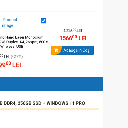
00
1716
LEI
00
1566
LEI
ond Hand Laser Monocrom
, Duplex, A4, 26ppm, 600 x
 Wireless, USB
Adaugă în Coş
00
LEI
(-27%)
00
99
LEI
GB DDR4, 256GB SSD + WINDOWS 11 PRO