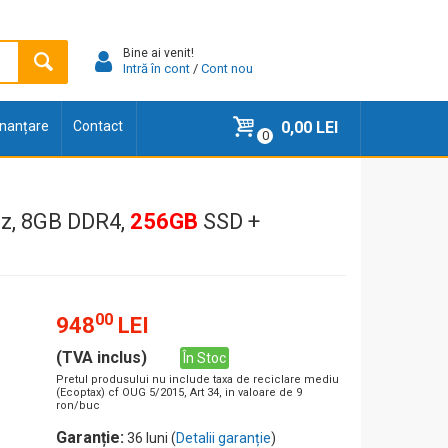
Bine ai venit!
Intră în cont
/
Cont nou
finanțare
Contact
0,00 LEI
0
Hz, 8GB DDR4,
256GB
SSD +
00
948
LEI
(TVA inclus)
În Stoc
Pretul produsului nu include taxa de reciclare mediu
(Ecoptax) cf OUG 5/2015, Art 34, in valoare de 9
ron/buc
Garanție:
36 luni (
Detalii garanție
)