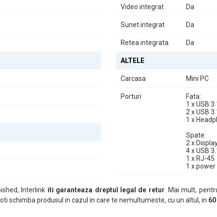
Video integrat
Da
Sunet integrat
Da
Retea integrata
Da
ALTELE
Carcasa
Mini PC
Porturi
Fata:
1 x USB 3
o alegere excelentă pentru utilizatorii care doresc un sistem fiabil și p
2 x USB 3
1 x Headp
Spate:
2 x Displa
 mai recente funcționalități și actualizări de securitate, asigurându-vă 
4 x USB 3
1 x RJ-45
i instrument de lucru eficient sau un utilizator casnic care dorește un 
1 x power
shed, Interlink
iti garanteaza dreptul legal de retur
. Mai mult, pentr
ti schimba produsul in cazul in care te nemultumeste, cu un altul, in
60