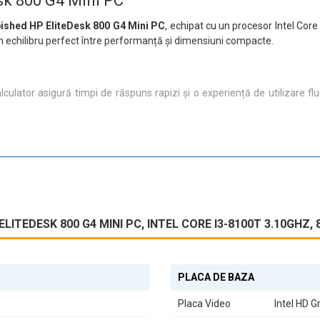
sk 800 G4 Mini PC
bished HP EliteDesk 800 G4 Mini PC
, echipat cu un procesor Intel Cor
un echilibru perfect între performanță și dimensiuni compacte.
alculator asigură timpi de răspuns rapizi și o experiență de utilizare fl
turi, inclusiv:
LITEDESK 800 G4 MINI PC, INTEL CORE I3-8100T 3.10GHZ,
verse periferice și să extindeți funcționalitatea sistemului.
PLACA DE BAZA
Placa Video
Intel HD G
egrează perfect în orice spațiu de lucru, economisind loc fără a compr