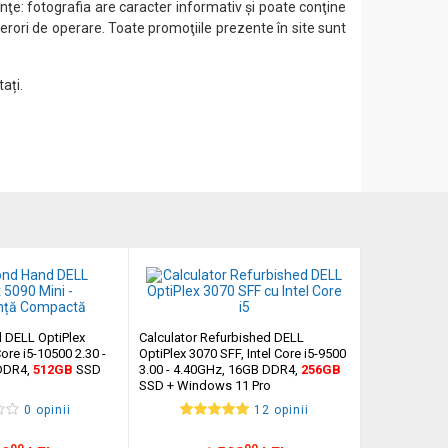
ţe: fotografia are caracter informativ şi poate conţine
 erori de operare. Toate promoţiile prezente în site sunt
ați.
 DELL OptiPlex
Calculator Refurbished DELL
Core i5-10500 2.30 -
OptiPlex 3070 SFF, Intel Core i5-9500
DDR4,
512GB
SSD
3.00 - 4.40GHz, 16GB DDR4,
256GB
SSD + Windows 11 Pro
0 opinii
12 opinii