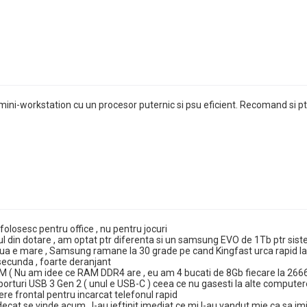
mini-workstation cu un procesor puternic si psu eficient. Recomand si pt
folosesc pentru office , nu pentru jocuri
din dotare , am optat ptr diferenta si un samsung EVO de 1Tb ptr siste
oua e mare , Samsung ramane la 30 grade pe cand Kingfast urca rapid la 
secunda , foarte deranjant
 ( Nu am idee ce RAM DDR4 are , eu am 4 bucati de 8Gb fiecare la 266
porturi USB 3 Gen 2 ( unul e USB-C ) ceea ce nu gasesti la alte computere 
ere frontal pentru incarcat telefonul rapid
cat se vinde acum , l-au ieftinit imediat ce mi l-au vandut mie ca sa imi