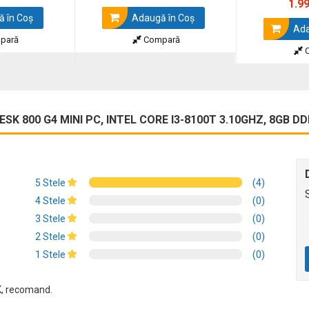
1.9
 în Coş
Adaugă în Coş
Ada
pară
Compară
C
SK 800 G4 MINI PC, INTEL CORE I3-8100T 3.10GHZ, 8GB D
5 Stele
(4)
4 Stele
(0)
3 Stele
(0)
2 Stele
(0)
1 Stele
(0)
K, recomand.