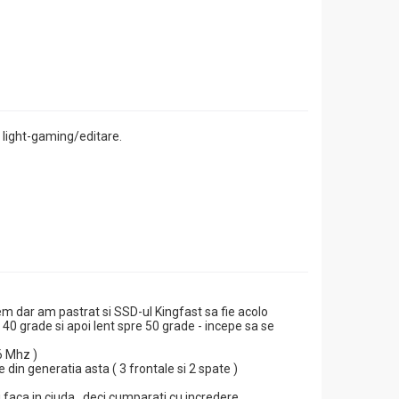
 light-gaming/editare.
m dar am pastrat si SSD-ul Kingfast sa fie acolo
40 grade si apoi lent spre 50 grade - incepe sa se
6 Mhz )
din generatia asta ( 3 frontale si 2 spate )
 faca in ciuda , deci cumparati cu incredere