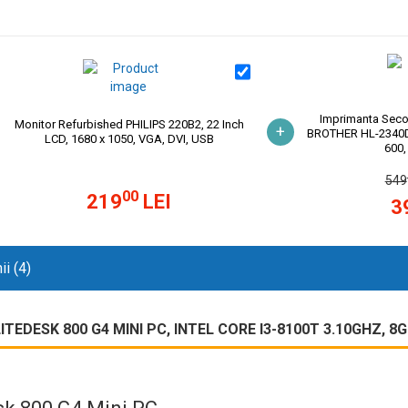
Imprimanta Sec
Monitor Refurbished PHILIPS 220B2, 22 Inch
+
BROTHER HL-2340DW
LCD, 1680 x 1050, VGA, DVI, USB
600,
549
00
219
LEI
3
ii (4)
EDESK 800 G4 MINI PC, INTEL CORE I3-8100T 3.10GHZ, 8