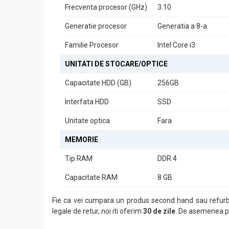
Frecventa procesor (GHz)
3.10
utilizare acasă.
Generatie procesor
Generatia a 8-a
Specificații Tehnice
Familie Procesor
Intel Core i3
Calculatorul dispune de:
Placa Video:
UNITATI DE STOCARE/OPTICE
Intel HD Graphics
Tip RAM:
DDR4
Generație Procesor:
Generația a 8-a
Capacitate HDD (GB)
256GB
Sunet Integrat:
Da
Rețea Integrată:
Da
Interfata HDD
SSD
Unitate Optică:
Fără
Aceste caracteristici tehnice fac din HP ProDesk 800 G4 
Unitate optica
Fara
Experiență de Utilizare
MEMORIE
Cu
Windows 11 Pro
preinstalat, veți beneficia de cele
Tip RAM
DDR 4
Indiferent dacă sunteți un profesionist în căutarea unu
Capacitate RAM
8 GB
perfectă pentru nevoile dumneavoastră.
Fie ca vei cumpara un produs second hand sau refurbi
legale de retur, noi iti oferim
30 de zile
. De asemenea po