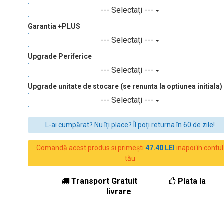
--- Selectaţi ---
Garantia +PLUS
--- Selectaţi ---
Upgrade Periferice
--- Selectaţi ---
Upgrade unitate de stocare (se renunta la optiunea initiala)
--- Selectaţi ---
L-ai cumpărat? Nu îți place? Îl poți returna în 60 de zile!
Comandă acest produs si primești
47.40 LEI
inapoi în contul
tău
Transport Gratuit
Plata la
livrare