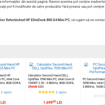
nformaţiilor din acestă pagină. Rareori acestea pot conţine inadverten
caţii pot fi modificate de catre producător fără preaviz sau pot conţine
ator Refurbished HP EliteDesk 800 G4 Mini PC
, vă rugăm să ne contact
Hand HP
Calculator Second Hand DELL
 PC, Intel Core
OptiPlex 7090 Mini PC, Intel Core i5-
PC Second Hand
0GHz, 8GB DDR4,
10500T 2.30 - 3.80GHz, 8GB DDR4,
5090 Mini, Intel 
256GB
SSD
3.80GHz, 16GB 
2 opinii
2 opinii
00
LEI
1.699
LEI