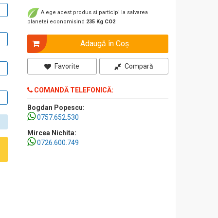
Alege acest produs si participi la salvarea
planetei economisind
235 Kg CO2
Adaugă în Coş
Favorite
Compară
COMANDĂ TELEFONICĂ:
Bogdan Popescu:
0757.652.530
Mircea Nichita:
0726.600.749