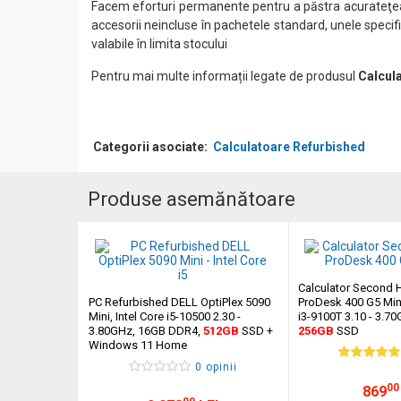
Facem eforturi permanente pentru a păstra acurateţea i
accesorii neincluse în pachetele standard, unele specifi
valabile în limita stocului
Pentru mai multe informații legate de produsul
Calcul
Categorii asociate:
Calculatoare Refurbished
Produse asemănătoare
Calculator Second 
PC Refurbished DELL OptiPlex 5090
ProDesk 400 G5 Mini
Mini, Intel Core i5-10500 2.30 -
i3-9100T 3.10 - 3.7
3.80GHz, 16GB DDR4,
512GB
SSD +
256GB
SSD
Windows 11 Home
0 opinii
00
869