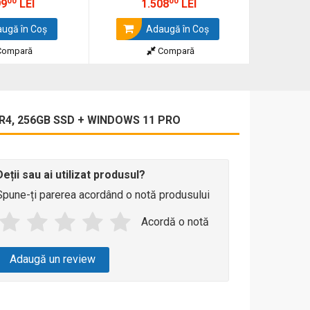
00
00
99
LEI
1.508
LEI
ugă în Coş
Adaugă în Coş
ompară
Compară
DR4, 256GB SSD + WINDOWS 11 PRO
Deții sau ai utilizat produsul?
Spune-ți parerea acordând o notă produsului
Acordă o notă
Adaugă un review