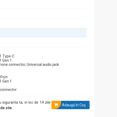
.1 Type-C
erformant.
.1 Gen 1
hone connector, Universal audio jack
yPort
că sistemul dumneavoastră este întotdeauna la zi.
.1 Gen 1
PC de încredere, HP ProDesk 800 G4 Mini PC este alegerea
 connector
u siguranta ta, in loc de 14 zile
Adaugă în Coş
 de zile
.