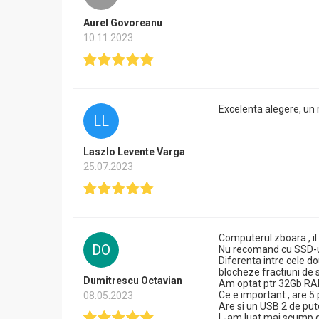
Aurel Govoreanu
10.11.2023
Excelenta alegere, un 
LL
Laszlo Levente Varga
25.07.2023
Computerul zboara , il 
DO
Nu recomand cu SSD-ul 
Diferenta intre cele d
blocheze fractiuni de 
Dumitrescu Octavian
Am optat ptr 32Gb RAM
Ce e important , are 5 
08.05.2023
Are si un USB 2 de put
L-am luat mai scump de