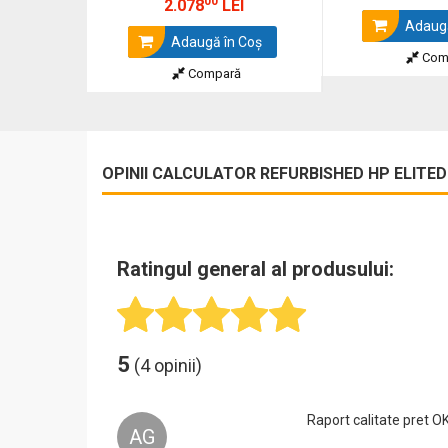
00
2.078
LEI
Adaugă
Adaugă în Coş
Com
Compară
OPINII CALCULATOR REFURBISHED HP ELITEDE
Ratingul general al produsului:
5
(4 opinii)
Raport calitate pret O
AG