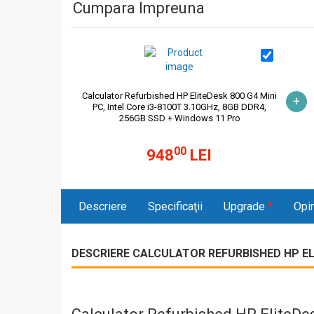
Cumpara Impreuna
Calculator Refurbished HP EliteDesk 800 G4 Mini
+
PC, Intel Core i3-8100T 3.10GHz, 8GB DDR4,
256GB SSD + Windows 11 Pro
00
948
LEI
Descriere
Specificaţii
Upgrade
*
Opin
DESCRIERE CALCULATOR REFURBISHED HP ELIT