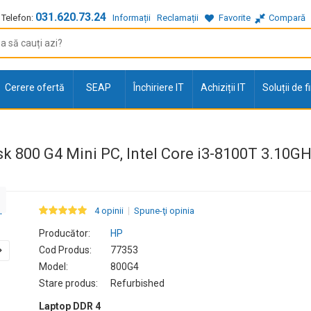
031.620.73.24
Telefon:
Informații
Reclamații
Favorite
Compară
Cerere ofertă
SEAP
Închiriere IT
Achiziții IT
Soluții de 
sk 800 G4 Mini PC, Intel Core i3-8100T 3.10G
4 opinii
Spune-ţi opinia
Producător:
HP
Cod Produs:
77353
Model:
800G4
Stare produs:
Refurbished
Laptop DDR 4