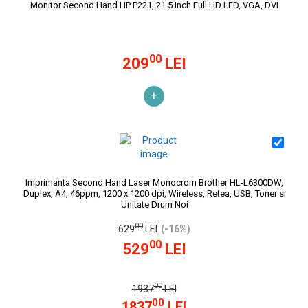
Monitor Second Hand HP P221, 21.5 Inch Full HD LED, VGA, DVI
00
209
LEI
+
Imprimanta Second Hand Laser Monocrom Brother HL-L6300DW,
Duplex, A4, 46ppm, 1200 x 1200 dpi, Wireless, Retea, USB, Toner si
Unitate Drum Noi
00
629
LEI
(-16%)
00
529
LEI
00
1937
LEI
00
1837
LEI