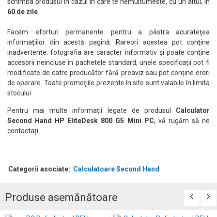
schimba produsul in cazul in care te nemultumeste, cu un altul, in
60 de zile
.
Facem eforturi permanente pentru a păstra acurateţea
informaţiilor din acestă pagină. Rareori acestea pot conţine
inadvertenţe: fotografia are caracter informativ şi poate conţine
accesorii neincluse în pachetele standard, unele specificaţii pot fi
modificate de catre producător fără preaviz sau pot conţine erori
de operare. Toate promoţiile prezente în site sunt valabile în limita
stocului
Pentru mai multe informații legate de produsul
Calculator
Second Hand HP EliteDesk 800 G5 Mini PC
, vă rugăm să ne
contactați.
Categorii asociate:
Calculatoare Second Hand
Produse asemănătoare