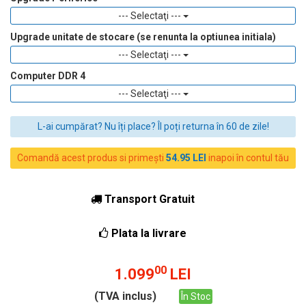
--- Selectaţi ---
Upgrade unitate de stocare (se renunta la optiunea initiala)
--- Selectaţi ---
Computer DDR 4
--- Selectaţi ---
L-ai cumpărat? Nu îți place? Îl poți returna în 60 de zile!
Comandă acest produs si primești
54.95 LEI
inapoi în contul tău
Transport Gratuit
Plata la livrare
00
1.099
LEI
(TVA inclus)
În Stoc