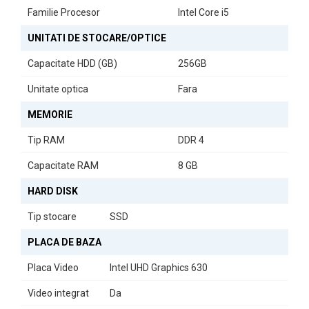
Calculatorul HP EliteDesk 800 G5 vine cu sunet și rețea integrate,
Familie Procesor
Intel Core i5
oferind o experiență completă fără necesitatea unor accesorii
UNITATI DE STOCARE/OPTICE
suplimentare. Acesta este un sistem versatil, potrivit atât pentru
uz personal, cât și profesional.
Capacitate HDD (GB)
256GB
De ce să alegeți HP EliteDesk 800 G5?
Unitate optica
Fara
Cu un procesor din
Generația a 9-a
și un număr de
6 nuclee
, acest
calculator oferă un raport excelent între performanță și eficiență
MEMORIE
energetică. Ideal pentru utilizatorii care caută un echilibru între
Tip RAM
DDR 4
putere și compactitate.
Capacitate RAM
8 GB
HARD DISK
Tip stocare
SSD
PLACA DE BAZA
Placa Video
Intel UHD Graphics 630
Video integrat
Da