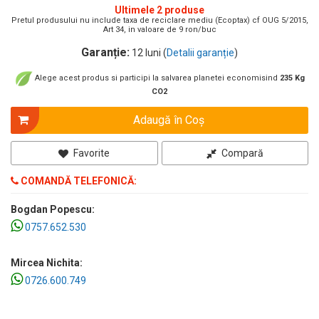
Ultimele 2 produse
Pretul produsului nu include taxa de reciclare mediu (Ecoptax) cf OUG 5/2015,
Art 34, in valoare de 9 ron/buc
Garanție:
12 luni (
Detalii garanție
)
Alege acest produs si participi la salvarea planetei economisind
235 Kg
CO2
Adaugă în Coş
Favorite
Compară
COMANDĂ TELEFONICĂ:
Bogdan Popescu:
0757.652.530
Mircea Nichita:
0726.600.749