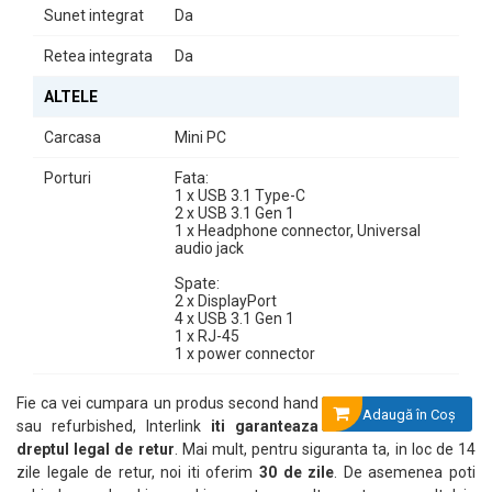
Sunet integrat
Da
Retea integrata
Da
ALTELE
Carcasa
Mini PC
Porturi
Fata:
1 x USB 3.1 Type-C
2 x USB 3.1 Gen 1
1 x Headphone connector, Universal
audio jack
Spate:
2 x DisplayPort
4 x USB 3.1 Gen 1
1 x RJ-45
1 x power connector
Fie ca vei cumpara un produs second hand
Adaugă în Coş
sau refurbished, Interlink
iti garanteaza
dreptul legal de retur
. Mai mult, pentru siguranta ta, in loc de 14
zile legale de retur, noi iti oferim
30 de zile
. De asemenea poti