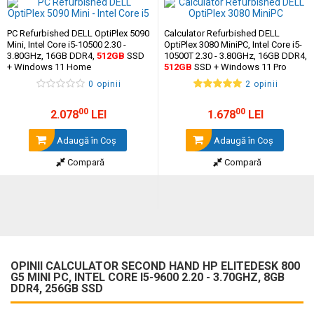
PC Refurbished DELL OptiPlex 5090
Calculator Refurbished DELL
Mini, Intel Core i5-10500 2.30 -
OptiPlex 3080 MiniPC, Intel Core i5-
3.80GHz, 16GB DDR4,
512GB
SSD
10500T 2.30 - 3.80GHz, 16GB DDR4,
+ Windows 11 Home
512GB
SSD + Windows 11 Pro
0 opinii
2 opinii
00
00
2.078
LEI
1.678
LEI
Adaugă în Coş
Adaugă în Coş
Compară
Compară
OPINII CALCULATOR SECOND HAND HP ELITEDESK 800
G5 MINI PC, INTEL CORE I5-9600 2.20 - 3.70GHZ, 8GB
DDR4, 256GB SSD