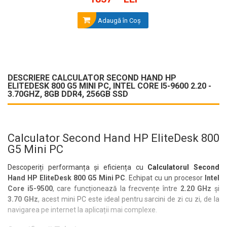
Adaugă în Coş
DESCRIERE CALCULATOR SECOND HAND HP
ELITEDESK 800 G5 MINI PC, INTEL CORE I5-9600 2.20 -
3.70GHZ, 8GB DDR4, 256GB SSD
Calculator Second Hand HP EliteDesk 800
G5 Mini PC
Descoperiți performanța și eficiența cu
Calculatorul Second
Hand HP EliteDesk 800 G5 Mini PC
. Echipat cu un procesor
Intel
Core i5-9500
, care funcționează la frecvențe între
2.20 GHz
și
3.70 GHz
, acest mini PC este ideal pentru sarcini de zi cu zi, de la
navigarea pe internet la aplicații mai complexe.