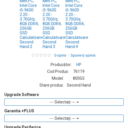
0 opinii
Spune-ţi opinia
Producător:
HP
Cod Produs:
76119
Model:
800G5
Stare produs:
Second Hand
Upgrade Software
--- Selectaţi ---
Garantia +PLUS
--- Selectaţi ---
Upgrade Periferice