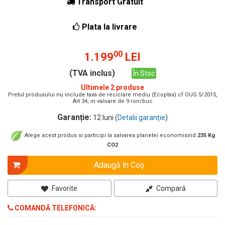
Transport Gratuit
Plata la livrare
00
1.199
LEI
(TVA inclus)
În Stoc
Ultimele 2 produse
Pretul produsului nu include taxa de reciclare mediu (Ecoptax) cf OUG 5/2015,
Art 34, in valoare de 9 ron/buc
Garanție:
12 luni (
Detalii garanție
)
Alege acest produs si participi la salvarea planetei economisind
235 Kg
CO2
Adaugă în Coş
Favorite
Compară
COMANDĂ TELEFONICĂ: