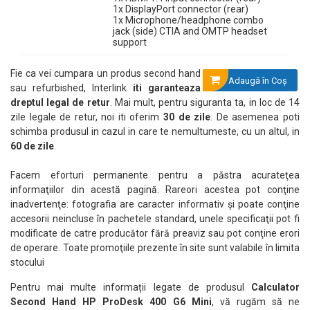
1x DisplayPort connector (rear)
1x Microphone/headphone combo
jack (side) CTIA and OMTP headset
support
Fie ca vei cumpara un produs second hand
Adaugă în Coş
sau refurbished, Interlink
iti garanteaza
dreptul legal de retur
. Mai mult, pentru siguranta ta, in loc de 14
zile legale de retur, noi iti oferim
30 de zile
. De asemenea poti
schimba produsul in cazul in care te nemultumeste, cu un altul, in
60 de zile
.
Facem eforturi permanente pentru a păstra acurateţea
informaţiilor din acestă pagină. Rareori acestea pot conţine
inadvertenţe: fotografia are caracter informativ şi poate conţine
accesorii neincluse în pachetele standard, unele specificaţii pot fi
modificate de catre producător fără preaviz sau pot conţine erori
de operare. Toate promoţiile prezente în site sunt valabile în limita
stocului
Pentru mai multe informații legate de produsul
Calculator
Second Hand HP ProDesk 400 G6 Mini
, vă rugăm să ne