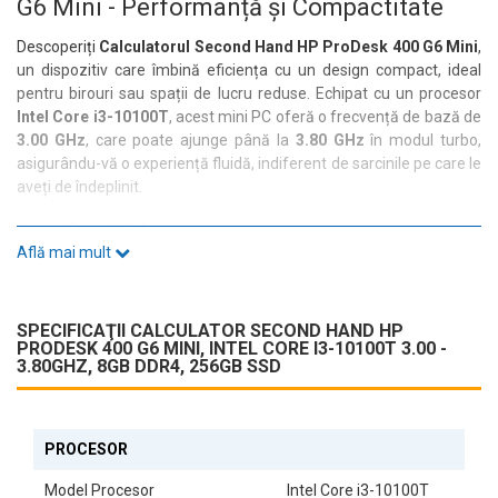
G6 Mini - Performanță și Compactitate
Descoperiți
Calculatorul Second Hand HP ProDesk 400 G6 Mini
,
un dispozitiv care îmbină eficiența cu un design compact, ideal
pentru birouri sau spații de lucru reduse. Echipat cu un procesor
Intel Core i3-10100T
, acest mini PC oferă o frecvență de bază de
3.00 GHz
, care poate ajunge până la
3.80 GHz
în modul turbo,
asigurându-vă o experiență fluidă, indiferent de sarcinile pe care le
aveți de îndeplinit.
Specificații Tehnice
Află mai mult
Cu
8 GB de RAM DDR4
și un
SSD de 256 GB
, acest calculator nu
doar că răspunde rapid comenzilor, dar și oferă un spațiu de
stocare suficient pentru documentele și aplicațiile dumneavoastră
SPECIFICAŢII CALCULATOR SECOND HAND HP
esențiale. Placa video integrată
Intel UHD Graphics 630
PRODESK 400 G6 MINI, INTEL CORE I3-10100T 3.00 -
garantează o calitate grafică decentă pentru activități de zi cu zi.
3.80GHZ, 8GB DDR4, 256GB SSD
Conectivitate și Porturi
HP ProDesk 400 G6 Mini vine echipat cu o gamă variată de porturi,
PROCESOR
inclusiv:
Model Procesor
Intel Core i3-10100T
2x USB 2.0 Type-A