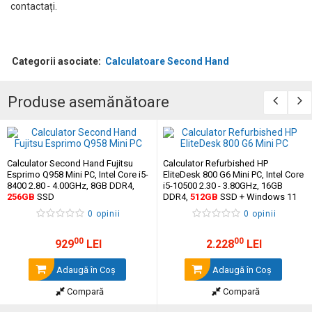
contactați.
Categorii asociate:
Calculatoare Second Hand
Produse asemănătoare
Calculator Second Hand Fujitsu
Calculator Refurbished HP
Esprimo Q958 Mini PC, Intel Core i5-
EliteDesk 800 G6 Mini PC, Intel Core
8400 2.80 - 4.00GHz, 8GB DDR4,
i5-10500 2.30 - 3.80GHz, 16GB
256GB
SSD
DDR4,
512GB
SSD + Windows 11
Home
0 opinii
0 opinii
00
00
929
LEI
2.228
LEI
Adaugă în Coş
Adaugă în Coş
Compară
Compară