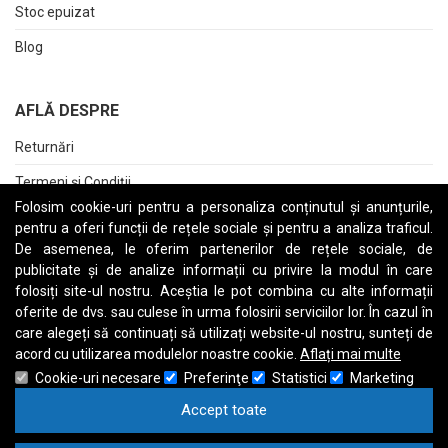
Stoc epuizat
Blog
AFLĂ DESPRE
Returnări
Termeni și Condiții
Folosim cookie-uri pentru a personaliza conținutul și anunțurile,
Raport date personale
pentru a oferi funcții de rețele sociale și pentru a analiza traficul.
De asemenea, le oferim partenerilor de rețele sociale, de
Cerere stergere cont
publicitate și de analize informații cu privire la modul în care
folosiți site-ul nostru. Aceștia le pot combina cu alte informații
oferite de dvs. sau culese în urma folosirii serviciilor lor. În cazul în
care alegeți să continuați să utilizați website-ul nostru, sunteți de
A
B
C
D
E
F
G
H
I
J
K
L
M
N
O
P
Q
R
S
T
U
V
W
X
Y
Z
acord cu utilizarea modulelor noastre cookie.
Aflați mai multe
Cookie-uri necesare
Preferinţe
Statistici
Marketing
Accept toate