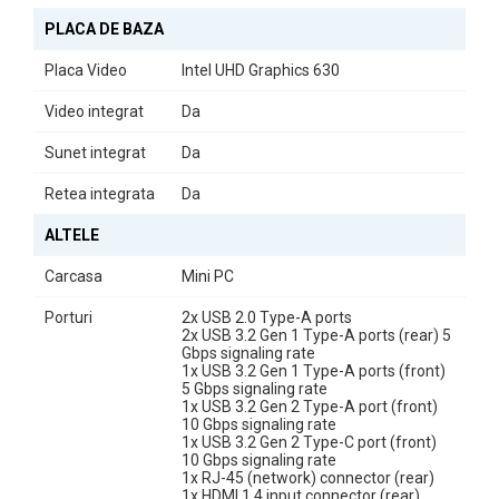
suplimentare.
PLACA DE BAZA
În concluzie,
Calculatorul Second Hand HP ProDesk 400 G6
Placa Video
Intel UHD Graphics 630
Mini
este alegerea ideală pentru cei care caută un echilibru între
performanță și dimensiuni reduse, fără a compromite calitatea.
Video integrat
Da
Experimentați eficiența și confortul de a lucra cu un dispozitiv de
Sunet integrat
Da
înaltă tehnologie, care se potrivește perfect nevoilor
dumneavoastră.
Retea integrata
Da
ALTELE
Carcasa
Mini PC
Porturi
2x USB 2.0 Type-A ports
2x USB 3.2 Gen 1 Type-A ports (rear) 5
Gbps signaling rate
1x USB 3.2 Gen 1 Type-A ports (front)
5 Gbps signaling rate
1x USB 3.2 Gen 2 Type-A port (front)
10 Gbps signaling rate
1x USB 3.2 Gen 2 Type-C port (front)
10 Gbps signaling rate
1x RJ-45 (network) connector (rear)
1x HDMI 1.4 input connector (rear)