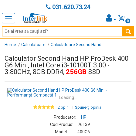
031.620.73.24
Toggle
0
navigation
Home
Calculatoare
Calculatoare Second Hand
Calculator Second Hand HP ProDesk 400
G6 Mini, Intel Core i3-10100T 3.00 -
3.80GHz, 8GB DDR4,
256GB
SSD
Loading...
2 opinii
Spune-ţi opinia
Producător:
HP
Cod Produs:
76139
Model:
400G6