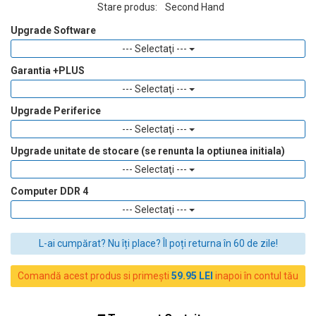
Stare produs:
Second Hand
Upgrade Software
--- Selectaţi ---
Garantia +PLUS
--- Selectaţi ---
Upgrade Periferice
--- Selectaţi ---
Upgrade unitate de stocare (se renunta la optiunea initiala)
--- Selectaţi ---
Computer DDR 4
--- Selectaţi ---
L-ai cumpărat? Nu îți place? Îl poți returna în 60 de zile!
Comandă acest produs si primești
59.95 LEI
inapoi în contul tău