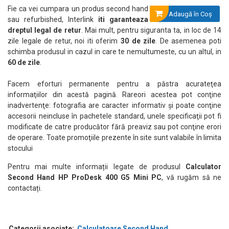
Fie ca vei cumpara un produs second hand
Adaugă în Coş
sau refurbished, Interlink
iti garanteaza
dreptul legal de retur
. Mai mult, pentru siguranta ta, in loc de 14
zile legale de retur, noi iti oferim
30 de zile
. De asemenea poti
schimba produsul in cazul in care te nemultumeste, cu un altul, in
60 de zile
.
Facem eforturi permanente pentru a păstra acurateţea
informaţiilor din acestă pagină. Rareori acestea pot conţine
inadvertenţe: fotografia are caracter informativ şi poate conţine
accesorii neincluse în pachetele standard, unele specificaţii pot fi
modificate de catre producător fără preaviz sau pot conţine erori
de operare. Toate promoţiile prezente în site sunt valabile în limita
stocului
Pentru mai multe informații legate de produsul
Calculator
Second Hand HP ProDesk 400 G5 Mini PC
, vă rugăm să ne
contactați.
Categorii asociate:
Calculatoare Second Hand