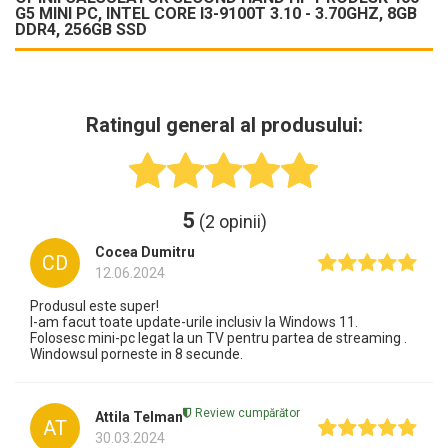
G5 MINI PC, INTEL CORE I3-9100T 3.10 - 3.70GHZ, 8GB
DDR4, 256GB SSD
Ratingul general al produsului:
5
(2 opinii)
Cocea Dumitru
CD
12.06.2024
Produsul este super!
I-am facut toate update-urile inclusiv la Windows 11.
Folosesc mini-pc legat la un TV pentru partea de streaming .
Windowsul porneste in 8 secunde.
Review cumpărător
Attila Telman
AT
30.03.2024