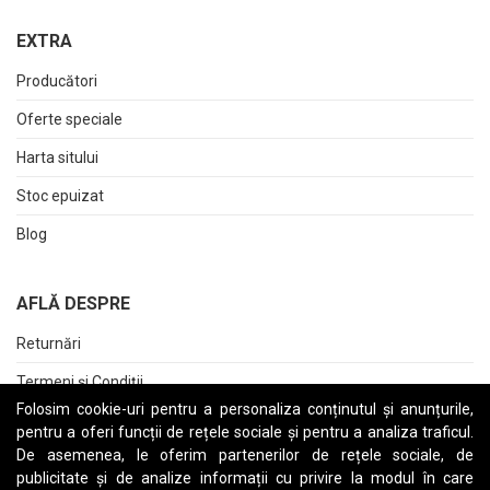
EXTRA
Producători
Oferte speciale
Harta sitului
Stoc epuizat
Blog
AFLĂ DESPRE
Returnări
Termeni și Condiții
Folosim cookie-uri pentru a personaliza conținutul și anunțurile,
Raport date personale
pentru a oferi funcții de rețele sociale și pentru a analiza traficul.
De asemenea, le oferim partenerilor de rețele sociale, de
Cerere stergere cont
publicitate și de analize informații cu privire la modul în care