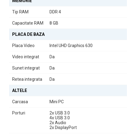
MEMORIE
Acest calculator second hand HP ProDesk 400 G5 Mini PC este
alegerea ideală pentru cei care doresc un sistem de încredere,
Tip RAM
DDR 4
performant și compact, perfect adaptat nevoilor moderne.
Capacitate RAM
8 GB
PLACA DE BAZA
Placa Video
Intel UHD Graphics 630
Video integrat
Da
Sunet integrat
Da
Retea integrata
Da
ALTELE
Carcasa
Mini PC
Porturi
2x USB 3.0
4x USB 3.0
2x Audio
2x DisplayPort