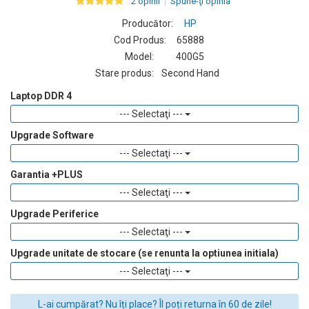
2 opinii
Spune-ţi opinia
Producător:
HP
Cod Produs:
65888
Model:
400G5
Stare produs:
Second Hand
Laptop DDR 4
--- Selectaţi ---
Upgrade Software
--- Selectaţi ---
Garantia +PLUS
--- Selectaţi ---
Upgrade Periferice
--- Selectaţi ---
Upgrade unitate de stocare (se renunta la optiunea initiala)
--- Selectaţi ---
L-ai cumpărat? Nu îți place? Îl poți returna în 60 de zile!