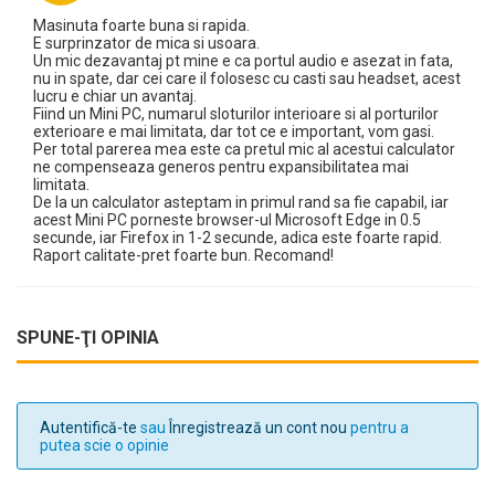
Masinuta foarte buna si rapida.
E surprinzator de mica si usoara.
Un mic dezavantaj pt mine e ca portul audio e asezat in fata,
nu in spate, dar cei care il folosesc cu casti sau headset, acest
lucru e chiar un avantaj.
Fiind un Mini PC, numarul sloturilor interioare si al porturilor
exterioare e mai limitata, dar tot ce e important, vom gasi.
Per total parerea mea este ca pretul mic al acestui calculator
ne compenseaza generos pentru expansibilitatea mai
limitata.
De la un calculator asteptam in primul rand sa fie capabil, iar
acest Mini PC porneste browser-ul Microsoft Edge in 0.5
secunde, iar Firefox in 1-2 secunde, adica este foarte rapid.
Raport calitate-pret foarte bun. Recomand!
SPUNE-ŢI OPINIA
Autentifică-te
sau
Înregistrează un cont nou
pentru a
putea scie o opinie