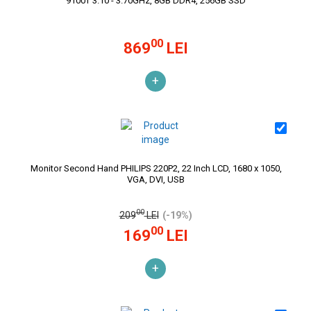
9100T 3.10 - 3.70GHz, 8GB DDR4, 256GB SSD
00
869
LEI
+
Monitor Second Hand PHILIPS 220P2, 22 Inch LCD, 1680 x 1050,
VGA, DVI, USB
00
209
LEI
(-19%)
00
169
LEI
+