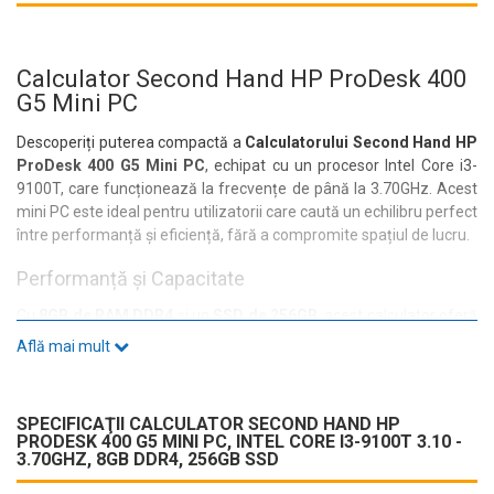
Calculator Second Hand HP ProDesk 400
G5 Mini PC
Descoperiți puterea compactă a
Calculatorului Second Hand HP
ProDesk 400 G5 Mini PC
, echipat cu un procesor Intel Core i3-
9100T, care funcționează la frecvențe de până la 3.70GHz. Acest
mini PC este ideal pentru utilizatorii care caută un echilibru perfect
între performanță și eficiență, fără a compromite spațiul de lucru.
Performanță și Capacitate
Cu
8GB de RAM DDR4
și un
SSD de 256GB
, acest calculator oferă
o experiență de utilizare rapidă și fluidă, perfectă pentru sarcini de
Află mai mult
zi cu zi, de la navigarea pe internet la aplicații de birou. Fie că
lucrați de acasă sau la birou, veți aprecia viteza și eficiența acestui
sistem.
SPECIFICAŢII CALCULATOR SECOND HAND HP
PRODESK 400 G5 MINI PC, INTEL CORE I3-9100T 3.10 -
Conectivitate și Porturi
3.70GHZ, 8GB DDR4, 256GB SSD
HP ProDesk 400 G5 vine echipat cu o gamă variată de porturi,