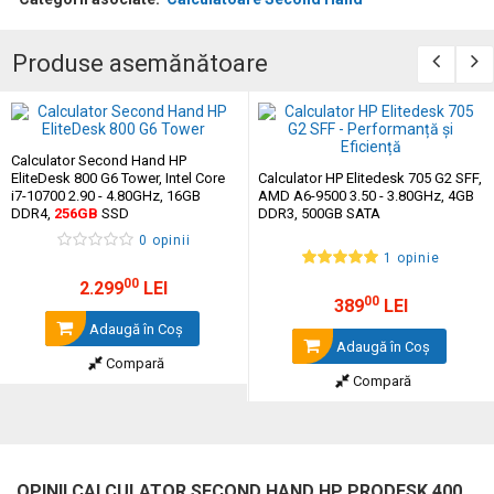
Produse asemănătoare
Calculator Second Hand HP
EliteDesk 800 G6 Tower, Intel Core
Calculator HP Elitedesk 705 G2 SFF,
i7-10700 2.90 - 4.80GHz, 16GB
AMD A6-9500 3.50 - 3.80GHz, 4GB
DDR4,
256GB
SSD
DDR3, 500GB SATA
0 opinii
1 opinie
00
2.299
LEI
00
389
LEI
Adaugă în Coş
Adaugă în Coş
Compară
Compară
OPINII CALCULATOR SECOND HAND HP PRODESK 400