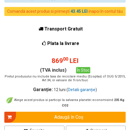
Comandă acest produs si primești
43.45 LEI
inapoi în contul tău
Transport Gratuit
Plata la livrare
00
869
LEI
(TVA inclus)
În Stoc
Pretul produsului nu include taxa de reciclare mediu (Ecoptax) cf OUG 5/2015,
Art 34, in valoare de 9 ron/buc
Garanție:
12 luni (
Detalii garanție
)
Alege acest produs si participi la salvarea planetei economisind
235 Kg
CO2
Adaugă în Coş