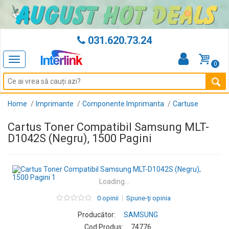
031.620.73.24
Toggle
0
navigation
Home
Imprimante
Componente Imprimanta
Cartuse
Cartus Toner Compatibil Samsung MLT-
D1042S (Negru), 1500 Pagini
Loading...
0 opinii
Spune-ţi opinia
Producător:
SAMSUNG
Cod Produs:
74776