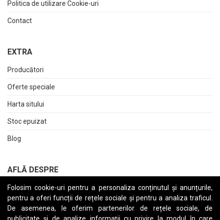
Politica de utilizare Cookie-uri
Contact
EXTRA
Producători
Oferte speciale
Harta sitului
Stoc epuizat
Blog
AFLĂ DESPRE
Folosim cookie-uri pentru a personaliza conținutul și anunțurile,
Returnări
pentru a oferi funcții de rețele sociale și pentru a analiza traficul.
Termeni și Condiții
De asemenea, le oferim partenerilor de rețele sociale, de
publicitate și de analize informații cu privire la modul în care