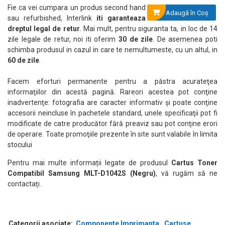
Fie ca vei cumpara un produs second hand
Adaugă în Coş
sau refurbished, Interlink
iti garanteaza
dreptul legal de retur
. Mai mult, pentru siguranta ta, in loc de 14
zile legale de retur, noi iti oferim
30 de zile
. De asemenea poti
schimba produsul in cazul in care te nemultumeste, cu un altul, in
60 de zile
.
Facem eforturi permanente pentru a păstra acurateţea
informaţiilor din acestă pagină. Rareori acestea pot conţine
inadvertenţe: fotografia are caracter informativ şi poate conţine
accesorii neincluse în pachetele standard, unele specificaţii pot fi
modificate de catre producător fără preaviz sau pot conţine erori
de operare. Toate promoţiile prezente în site sunt valabile în limita
stocului
Pentru mai multe informații legate de produsul
Cartus Toner
Compatibil Samsung MLT-D1042S (Negru)
, vă rugăm să ne
contactați.
Categorii asociate:
Componente Imprimanta
Cartuse