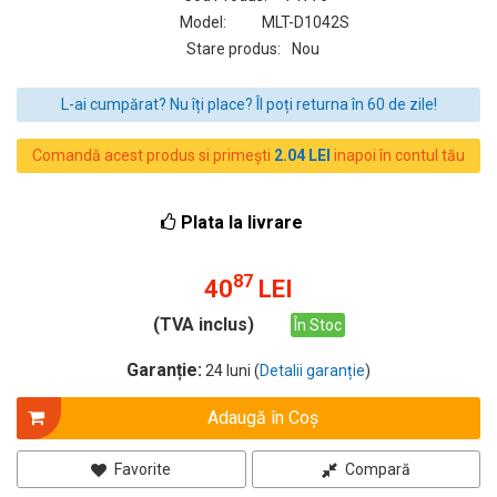
Model:
MLT-D1042S
Stare produs:
Nou
L-ai cumpărat? Nu îți place? Îl poți returna în 60 de zile!
Comandă acest produs si primești
2.04 LEI
inapoi în contul tău
Plata la livrare
87
40
LEI
(TVA inclus)
În Stoc
Garanție:
24 luni (
Detalii garanție
)
Adaugă în Coş
Favorite
Compară