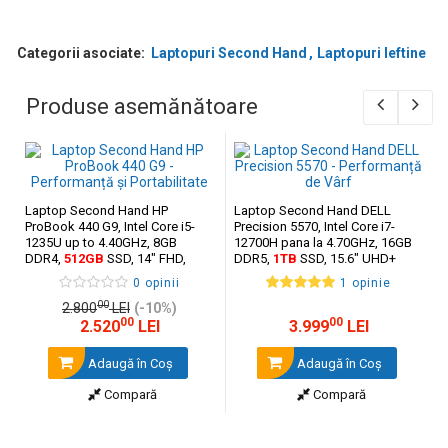
Categorii asociate:
Laptopuri Second Hand
Laptopuri Ieftine
Produse asemănătoare
Laptop Second Hand HP
Laptop Second Hand DELL
ProBook 440 G9, Intel Core i5-
Precision 5570, Intel Core i7-
1235U up to 4.40GHz, 8GB
12700H pana la 4.70GHz, 16GB
DDR4,
512GB
SSD, 14" FHD,
DDR5,
1TB
SSD, 15.6" UHD+
Webcam, tastatura US, Grad A
Touchscreen, NVidia RTX A1000
0 opinii
1 opinie
4GB, Webcam,
Grad A-
(punct
00
luminos)
2.800
LEI
(-10%)
00
00
2.520
LEI
3.999
LEI
Adaugă în Coş
Adaugă în Coş
Compară
Compară