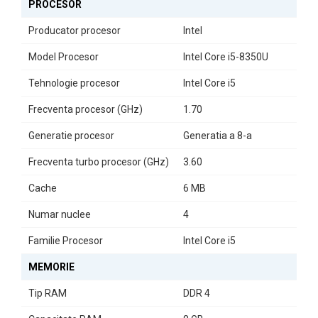
dovedește a fi un laptop fiabil și performant.
PROCESOR
Nu lăsați să treacă ocazia de a experimenta un laptop care
Producator procesor
Intel
combină eficiența cu un design elegant. Alegeți Dell Latitude 5490
Model Procesor
Intel Core i5-8350U
și transformați-vă modul de lucru!
Tehnologie procesor
Intel Core i5
Frecventa procesor (GHz)
1.70
Generatie procesor
Generatia a 8-a
Frecventa turbo procesor (GHz)
3.60
Cache
6 MB
Numar nuclee
4
Familie Procesor
Intel Core i5
MEMORIE
Tip RAM
DDR 4