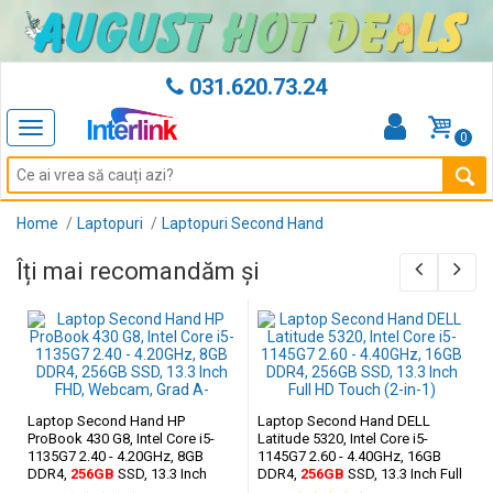
031.620.73.24
Toggle
0
navigation
Home
Laptopuri
Laptopuri Second Hand
Îți mai recomandăm și
Laptop Second Hand HP
Laptop Second Hand DELL
ProBook 430 G8, Intel Core i5-
Latitude 5320, Intel Core i5-
1135G7 2.40 - 4.20GHz, 8GB
1145G7 2.60 - 4.40GHz, 16GB
DDR4,
256GB
SSD, 13.3 Inch
DDR4,
256GB
SSD, 13.3 Inch Full
FHD, Webcam,
Grad A-
HD Touch (2-in-1)