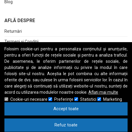
Blog
AFLĂ DESPRE
Returnări
Termeni și Condiții
Folosim cookie-uri pentru a personaliza conținutul și anunțurile,
Raport date personale
pentru a oferi funcții de rețele sociale și pentru a analiza traficul.
De asemenea, le oferim partenerilor de rețele sociale, de
Cerere stergere cont
publicitate și de analize informații cu privire la modul în care
folosiți site-ul nostru. Aceștia le pot combina cu alte informații
oferite de dvs. sau culese în urma folosirii serviciilor lor. În cazul în
care alegeți să continuați să utilizați website-ul nostru, sunteți de
A
B
C
D
E
F
G
H
I
J
K
L
M
N
O
P
Q
R
S
T
U
V
W
X
Y
Z
acord cu utilizarea modulelor noastre cookie.
Aflați mai multe
Cookie-uri necesare
Preferinţe
Statistici
Marketing
Accept toate
Refuz toate
Drept de autor © 1997
Calculatoare Refurbished