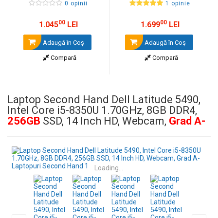
0 opinii
1 opinie
00
00
1.045
LEI
1.699
LEI
Adaugă în Coş
Adaugă în Coş
Compară
Compară
Laptop Second Hand Dell Latitude 5490,
Intel Core i5-8350U 1.70GHz, 8GB DDR4,
256GB
SSD, 14 Inch HD, Webcam,
Grad A-
Loading...