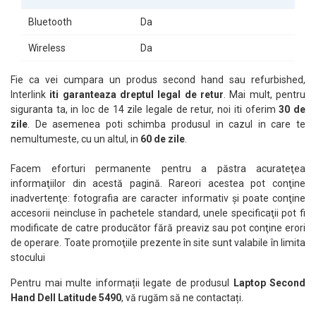
Bluetooth
Da
Wireless
Da
Fie ca vei cumpara un produs second hand sau refurbished,
Interlink
iti garanteaza dreptul legal de retur
. Mai mult, pentru
siguranta ta, in loc de 14 zile legale de retur, noi iti oferim
30 de
zile
. De asemenea poti schimba produsul in cazul in care te
nemultumeste, cu un altul, in
60 de zile
.
Facem eforturi permanente pentru a păstra acurateţea
informaţiilor din acestă pagină. Rareori acestea pot conţine
inadvertenţe: fotografia are caracter informativ şi poate conţine
accesorii neincluse în pachetele standard, unele specificaţii pot fi
modificate de catre producător fără preaviz sau pot conţine erori
de operare. Toate promoţiile prezente în site sunt valabile în limita
stocului
Pentru mai multe informații legate de produsul
Laptop Second
Hand Dell Latitude 5490
, vă rugăm să ne contactați.