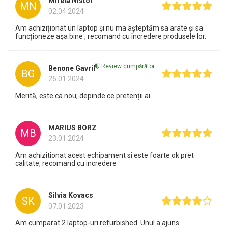
Mirela Nistor
MN
02.04.2024
Am achiziționat un laptop și nu ma așteptăm sa arate și sa
funcționeze așa bine , recomand cu încredere produsele lor.
Review cumpărător
Benone Gavril
BG
26.01.2024
Merită, este ca nou, depinde ce pretenții ai
MARIUS BORZ
MB
23.01.2024
Am achizitionat acest echipament si este foarte ok pret
calitate, recomand cu incredere
Silvia Kovacs
SK
07.01.2023
Am cumparat 2 laptop-uri refurbished. Unul a ajuns