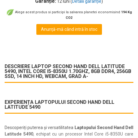
Garanție:
12 luni (
Detalii garanție
)
Alege acest produs si participi la salvarea planetei economisind
194 Kg
CO2
Anunță-mă când intră în stoc
DESCRIERE LAPTOP SECOND HAND DELL LATITUDE
5490, INTEL CORE I5-8350U 1.70GHZ, 8GB DDR4, 256GB
SSD, 14 INCH HD, WEBCAM, GRAD A-
EXPERIENȚA LAPTOPULUI SECOND HAND DELL
LATITUDE 5490
Descoperiți puterea și versatilitatea
Laptopului Second Hand Dell
Latitude 5490
, echipat cu un procesor Intel Core i5-8350U care