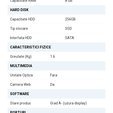
Capacitate RAM
8 GB
HARD DISK
Capacitate HDD
256GB
Tip stocare
SSD
Interfata HDD
SATA
CARACTERISTICI FIZICE
Greutate (Kg)
1.6
MULTIMEDIA
Unitate Optica
Fara
Camera Web
Da
SOFTWARE
Stare produs
Grad A- (uzura display)
PORTURI