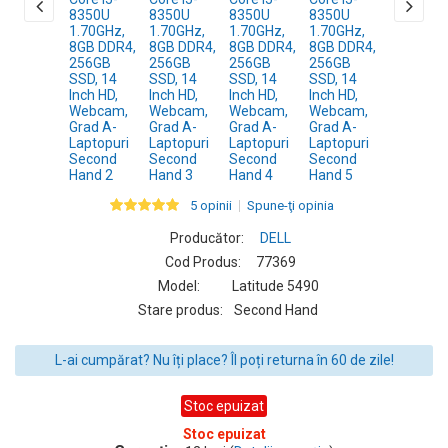
5 opinii
Spune-ţi opinia
Producător:
DELL
Cod Produs:
77369
Model:
Latitude 5490
Stare produs:
Second Hand
L-ai cumpărat? Nu îți place? Îl poți returna în 60 de zile!
Stoc epuizat
Stoc epuizat