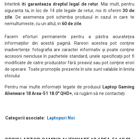
Interlink
iti garanteaza dreptul legal de retur
. Mai mult, pentru
siguranta ta, in loc de 14 zile legale de retur, noi iti oferim
30 de
zile
. De asemenea poti schimba produsul in cazul in care te
nemultumeste, cu un altul, in
60 de zile
.
Facem eforturi permanente pentru a păstra acurateţea
informaţiilor din acestă pagină. Rareori acestea pot conţine
inadvertenţe: fotografia are caracter informativ şi poate conţine
accesorii neincluse în pachetele standard, unele specificaţii pot fi
modificate de catre producător fără preaviz sau pot conţine erori
de operare. Toate promoţiile prezente în site sunt valabile în limita
stocului
Pentru mai multe informații legate de produsul
Laptop Gaming
Alienware 18 Area-51 18.0" QHD+
, vă rugăm să ne contactați.
Categorii asociate:
Laptopuri Noi