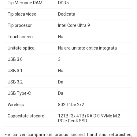
Tip Memorie RAM
DDR5
Tip placa video
Dedicata
Tip procesor
Intel Core Ultra 9
Touchscreen
Nu
Unitate optica
Nu are unitate optica integrata
USB 3.0
3
USB 3.1
Nu
USB 3.2
Da
USB Type-C
Da
Wireless
802.11be 2x2
Capacitate stocare
12TB (3x 4TB) RAID 0 NVMe M.2
PCIe Gen4 SSD
Fie ca vei cumpara un produs second hand sau refurbished,