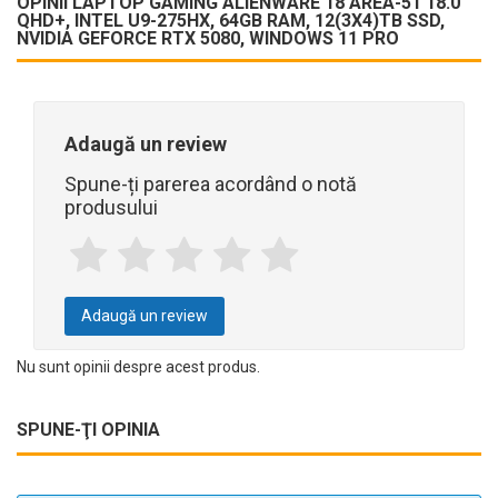
OPINII LAPTOP GAMING ALIENWARE 18 AREA-51 18.0"
QHD+, INTEL U9-275HX, 64GB RAM, 12(3X4)TB SSD,
NVIDIA GEFORCE RTX 5080, WINDOWS 11 PRO
Adaugă un review
Spune-ți parerea acordând o notă
produsului
Adaugă un review
Nu sunt opinii despre acest produs.
SPUNE-ŢI OPINIA