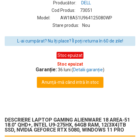
Producător:
DELL
Cod Produs:
73051
Model:
AW18A51U964125080WP
Stare produs:
Nou
L-ai cumpărat? Nu îți place? Îl poți returna în 60 de zile!
Stoc epuizat
Stoc epuizat
Garanție:
36 luni (
Detalii garanție
)
Anunță-mă când intră în stoc
DESCRIERE LAPTOP GAMING ALIENWARE 18 AREA-51
18.0" QHD+, INTEL U9-275HX, 64GB RAM, 12(3X4)TB
SSD, NVIDIA GEFORCE RTX 5080, WINDOWS 11 PRO