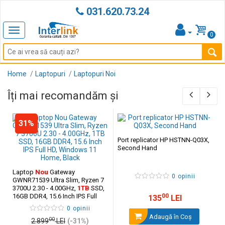
031.620.73.24
Toggle
0
navigation
Home
Laptopuri
Laptopuri Noi
Îți mai recomandăm și
31%
Port replicator HP HSTNN-Q03X,
Second Hand
Laptop
Nou
Gateway
0 opinii
GWNR71539 Ultra Slim, Ryzen 7
3700U 2.30 - 4.00GHz,
1TB
SSD,
16GB DDR4, 15.6 Inch IPS Full
00
135
LEI
HD, Windows 11 Home, Black
0 opinii
Adaugă în Coş
00
2.899
LEI
(-31%)