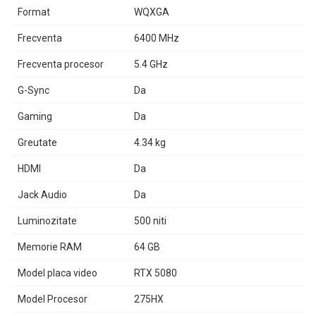
Format
WQXGA
Frecventa
6400 MHz
Frecventa procesor
5.4 GHz
G-Sync
Da
Gaming
Da
Greutate
4.34 kg
HDMI
Da
Jack Audio
Da
Luminozitate
500 niti
Memorie RAM
64 GB
Model placa video
RTX 5080
Model Procesor
275HX