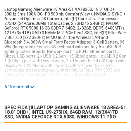
Laptop Gaming Alienware 18 Area-51 AA18250, 18.0" QHD+
300Hz 3ms 100% DCI-P3 500 nit, ComfortView+, NVIDIA G-SYNC +
Advanced Optimus, 4K Camera, Intel(R) Core Ultra 9 processor
275HX (24-Core, 36MB Total Cache, 2.7GHz to 5.4GHz), NVIDIA
GeForce RTX 5080 16 GB GDDR7, 64GB, 2x32GB, DDR5, 6400MT/s,
12TB (3x 4TB) RAID 0 NVMe M.2 PCIe Gen4 SSD, Intel(R) Killer Wi-Fi
7 BE1750 (2x2 320Hz) MIMO 802.11be Wireless LAN and
Bluetooth 5.4, 360W Small Form Factor Adapter, 6-Cell Battery, 96
Whr (Integrated), English US keyboard with per-key AlienFX RGB
lighting, External ports: Network port: 1 x RJ45 ethernet port (5
Gbps), USB ports: 2 x USB 3.2 Gen 1 (5 Gbps) ports, 1 x USB 3.2 Gen
1 (5 Gbps) port with PowerShare, 2 x Thunderbolt 4 (40 Gbps) with
DisplayPort Alt Mode/USB Type-C/USB4/Power Delivery (for
computers that are shipped with NVIDIA GeForce RTX 5070 and
below), 2 x Thunderbolt 5 (80 Gbps) with DisplayPort Alt
Mode/USB Type-C/USB4/Power Delivery (for computers that are
shipped with NVIDIA GeForce RTX 5070Ti and above), Audio port: 1
Află mai mult
x Universal Audio Jack, Video ports: 1 x HDMI 2.1 port, Media-card
reader: 1 x SD-card slot, Power-adapter port: 1 x 7.4 mm barrel,
Security-cable slot Not supported, Internal slots: M.2: 1 x M.2 2230
or three 2280 solid state drive slots, Dimensions and weight: Front
SPECIFICAŢII LAPTOP GAMING ALIENWARE 18 AREA-51
height: 24.72 mm (0.95 in.), Peak height: 30.50 mm (1.20 in.),
18.0" QHD+, INTEL U9-275HX, 64GB RAM, 12(3X4)TB
Width: 410 mm (16.14 in.), Depth: 320 mm (12.59 in.), Weight:
SSD, NVIDIA GEFORCE RTX 5080, WINDOWS 11 PRO
Minimum: 4.12 kg (9.07 lb), Maximum: 4.34 kg (9.56 lb), Windows
11 Pro, 3y Onsite Service