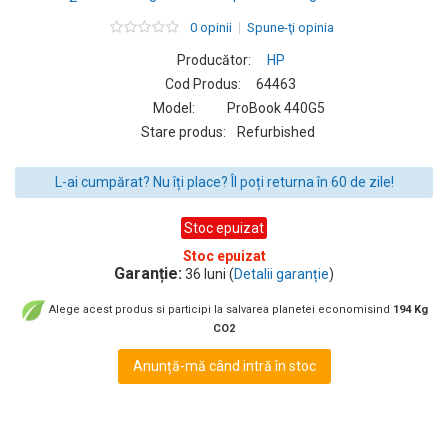
0 opinii
Spune-ţi opinia
Producător:
HP
Cod Produs:
64463
Model:
ProBook 440G5
Stare produs:
Refurbished
L-ai cumpărat? Nu îți place? Îl poți returna în 60 de zile!
Stoc epuizat
Stoc epuizat
Garanție:
36 luni (
Detalii garanție
)
Alege acest produs si participi la salvarea planetei economisind
194 Kg
CO2
Anunță-mă când intră în stoc