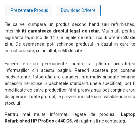
Prezentare Produs
Download Drivere
Fie ca vei cumpara un produs second hand sau refurbished,
Interlink
iti garanteaza dreptul legal de retur
. Mai mult, pentru
siguranta ta, in loc de 14 zile legale de retur, noi iti oferim
30 de
zile
. De asemenea poti schimba produsul in cazul in care te
nemultumeste, cu un altul, in
60 de zile
.
Facem eforturi permanente pentru a păstra acurateţea
informaţiilor din acestă pagină. Rareori acestea pot conţine
inadvertenţe: fotografia are caracter informativ şi poate conţine
accesorii neincluse în pachetele standard, unele specificaţii pot fi
modificate de catre producător fără preaviz sau pot conţine erori
de operare. Toate promoţiile prezente în site sunt valabile în limita
stocului
Pentru mai multe informații legate de produsul
Laptop
Refurbished HP ProBook 440 G5
, vă rugăm să ne contactați.