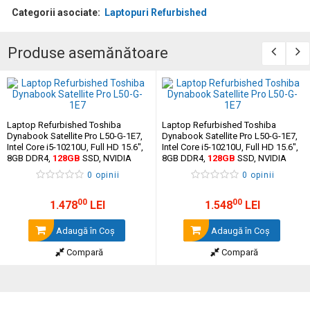
Categorii asociate:
Laptopuri Refurbished
Produse asemănătoare
Laptop Refurbished Toshiba
Laptop Refurbished Toshiba
Dynabook Satellite Pro L50-G-1E7,
Dynabook Satellite Pro L50-G-1E7,
Intel Core i5-10210U, Full HD 15.6",
Intel Core i5-10210U, Full HD 15.6",
8GB DDR4,
128GB
SSD, ‎NVIDIA
8GB DDR4,
128GB
SSD, ‎NVIDIA
GeForce MX250 2GB GDDR5,
GeForce MX250 2GB GDDR5,
0 opinii
0 opinii
camera Web + Windows 11 Home
camera Web + Windows 11 Pro
00
00
1.478
LEI
1.548
LEI
Adaugă în Coş
Adaugă în Coş
Compară
Compară