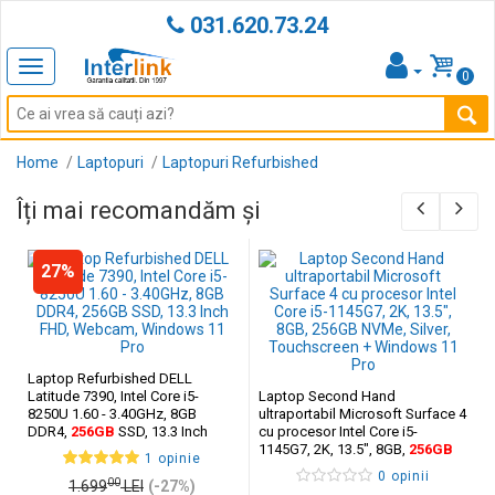
031.620.73.24
Toggle
0
navigation
Home
Laptopuri
Laptopuri Refurbished
Îți mai recomandăm și
27%
Laptop Refurbished DELL
Latitude 7390, Intel Core i5-
Laptop Second Hand
8250U 1.60 - 3.40GHz, 8GB
ultraportabil Microsoft Surface 4
DDR4,
256GB
SSD, 13.3 Inch
cu procesor Intel Core i5-
FHD, Webcam, Windows 11 Pro
1145G7, 2K, 13.5", 8GB,
256GB
1 opinie
NVMe, Silver, Touchscreen +
0 opinii
00
Windows 11 Pro
1.699
LEI
(-27%)