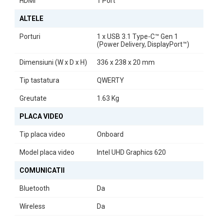
HDMI
1 Port
ALTELE
Porturi
1 x USB 3.1 Type-C™ Gen 1
(Power Delivery, DisplayPort™)
Dimensiuni (W x D x H)
336 x 238 x 20 mm
Tip tastatura
QWERTY
Greutate
1.63 Kg
PLACA VIDEO
Tip placa video
Onboard
Model placa video
Intel UHD Graphics 620
COMUNICATII
Bluetooth
Da
Wireless
Da