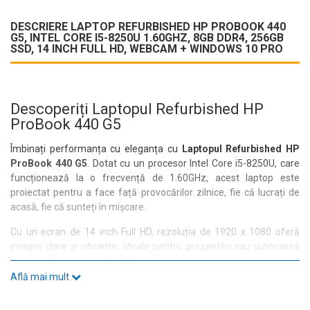
DESCRIERE LAPTOP REFURBISHED HP PROBOOK 440
G5, INTEL CORE I5-8250U 1.60GHZ, 8GB DDR4, 256GB
SSD, 14 INCH FULL HD, WEBCAM + WINDOWS 10 PRO
Descoperiți Laptopul Refurbished HP
ProBook 440 G5
Îmbinați performanța cu eleganța cu
Laptopul Refurbished HP
ProBook 440 G5
. Dotat cu un procesor Intel Core i5-8250U, care
funcționează la o frecvență de 1.60GHz, acest laptop este
proiectat pentru a face față provocărilor zilnice, fie că lucrați de
acasă, fie că sunteți în mișcare.
Cu un ecran de 14 inch Full HD, rezoluția de 1920 x 1080 oferă
imagini clare și vibrante, ideale pentru prezentări sau vizionarea
filmelor. Tehnologia LCD LED asigură o experiență vizuală plăcută,
iar camera web integrată vă permite să rămâneți conectat cu cei
Află mai mult
dragi sau colegii de muncă.