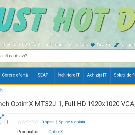
031.620.73.24
lefon:
Informații
Reclamații
Favorite
Compa
Cerere ofertă
SEAP
Închiriere IT
Achiziții IT
Soluții de 
ch
inch OptimX MT32J-1, Full HD 1920x1020 VGA,
0 opinii
Spune-ţi opinia
Producător:
OptimX