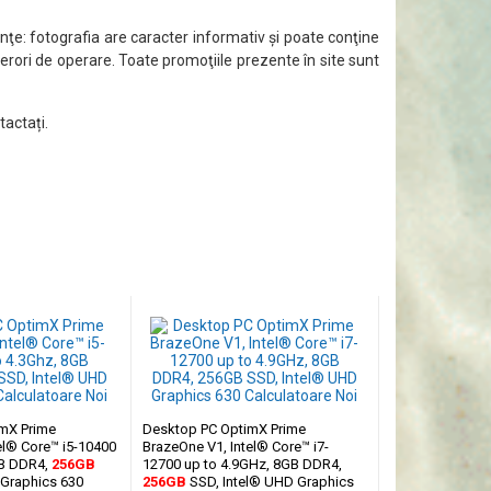
ţe: fotografia are caracter informativ şi poate conţine
 erori de operare. Toate promoţiile prezente în site sunt
tactați.
mX Prime
Desktop PC OptimX Prime
el® Core™ i5-10400
BrazeOne V1, Intel® Core™ i7-
GB DDR4,
256GB
12700 up to 4.9GHz, 8GB DDR4,
 Graphics 630
256GB
SSD, Intel® UHD Graphics