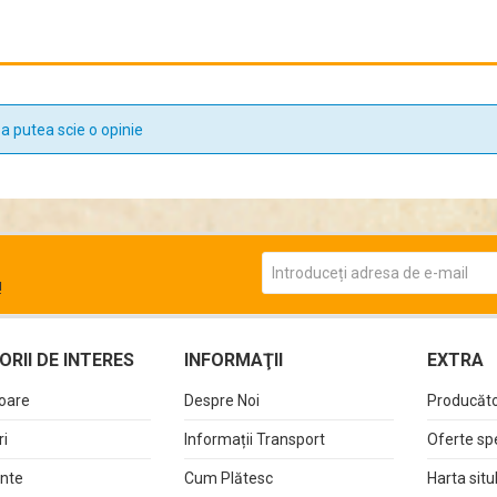
a putea scie o opinie
!
RII DE INTERES
INFORMAŢII
EXTRA
oare
Despre Noi
Producăto
i
Informații Transport
Oferte sp
nte
Cum Plătesc
Harta situ