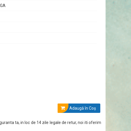
VGA
erea perfectă pentru a îmbunătăți productivitatea și a
Adaugă în Coş
guranta ta, in loc de 14 zile legale de retur, noi iti oferim