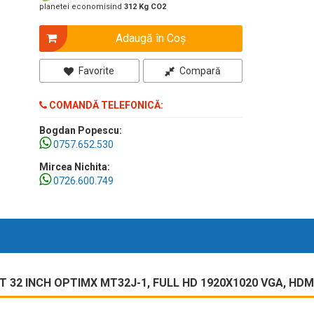
planetei economisind
312 Kg CO2
Adaugă în Coş
Favorite
Compară
COMANDĂ TELEFONICĂ:
Bogdan Popescu:
0757.652.530
Mircea Nichita:
0726.600.749
32 INCH OPTIMX MT32J-1, FULL HD 1920X1020 VGA, HDMI,