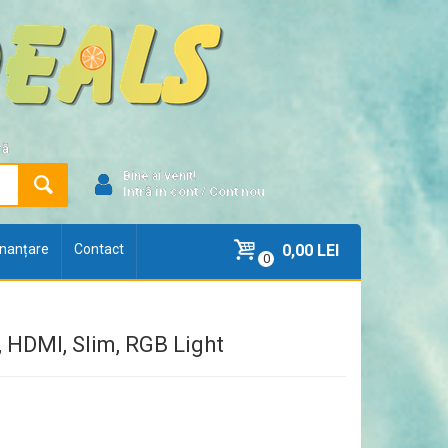
ră
Bine ai venit!
Intră în cont
/
Cont nou
finanțare
Contact
0,00 LEI
0
 HDMI, Slim, RGB Light