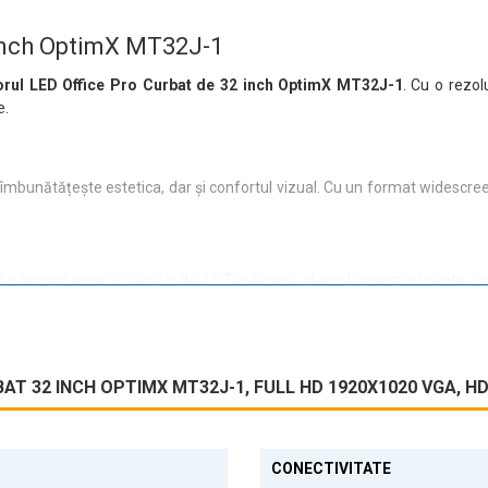
 inch OptimX MT32J-1
rul LED Office Pro Curbat de 32 inch OptimX MT32J-1
. Cu o rezo
e.
mbunătățește estetica, dar și confortul vizual. Cu un format widescreen 
o reproducere a culorilor de 16.7 milioane, oferind imagini vibrante și
ăcută.
o HDMI și VGA, facilitând conectarea la diverse dispozitive. Indiferent 
AT 32 INCH OPTIMX MT32J-1, FULL HD 1920X1020 VGA, HDM
CONECTIVITATE
oferă detalii fine și clare. Aspectul său modern și slim îl face să se in