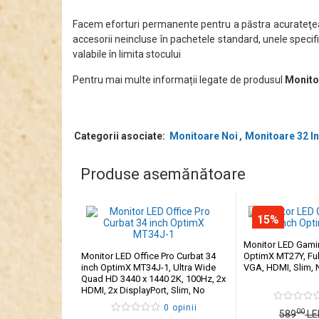
Facem eforturi permanente pentru a păstra acurateţea i
accesorii neincluse în pachetele standard, unele specifi
valabile în limita stocului
Pentru mai multe informații legate de produsul
Monito
Categorii asociate:
Monitoare Noi
Monitoare 32 I
Produse asemănătoare
15%
Monitor LED Gamin
Monitor LED Office Pro Curbat 34
OptimX MT27Y, Ful
inch OptimX MT34J-1, Ultra Wide
VGA, HDMI, Slim,
Quad HD 3440 x 1440 2K, 100Hz, 2x
HDMI, 2x DisplayPort, Slim, No
Frame
0 opinii
00
589
LE