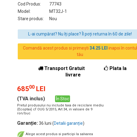
Cod Produs:
77743
Model:
MT32J-1
Stare produs:
Nou
L-ai cumpărat? Nu îți place? Îl poți returna în 60 de zile!
Comandă acest produs si primești
34.25 LEI
inapoi în contu
tău
Transport Gratuit
Plata la
livrare
00
685
LEI
(TVA inclus)
În Stoc
Pretul produsului nu include taxa de reciclare mediu
(Ecoptax) cf OUG 5/2015, Art 34, in valoare de 9
ron/buc
Garanție:
36 luni (
Detalii garanție
)
Alege acest produs si participi la salvarea