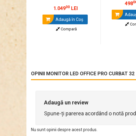
0
498
00
1.049
LEI
Adaug
Adaugă în Coş
Co
Compară
OPINII MONITOR LED OFFICE PRO CURBAT 32 
Adaugă un review
Spune-ți parerea acordând o notă prod
Nu sunt opinii despre acest produs.