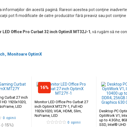
nformaţiilor din acestă pagină. Rareori acestea pot conţine inadverten
caţii pot fi modificate de catre producător fără preaviz sau pot conţine
r LED Office Pro Curbat 32 inch OptimX MT32J-1
, vă rugăm să ne con
nch
Monitoare OptimX
16%
g Curbat 27 inch
l HD 1920x1020,
Monitor LED Office Pro Curbat 27
 NoFrame, LED
inch OptimX MT27Y-1, Full HD
1920x1020, VGA, HDMI, Slim,
Desktop PC Opti
NoFrame, LED
OptiWork V1, Int
0 opinii
up to 4.3Ghz, 8
0 opinii
SSD, Intel® UHD
I
(-15%)