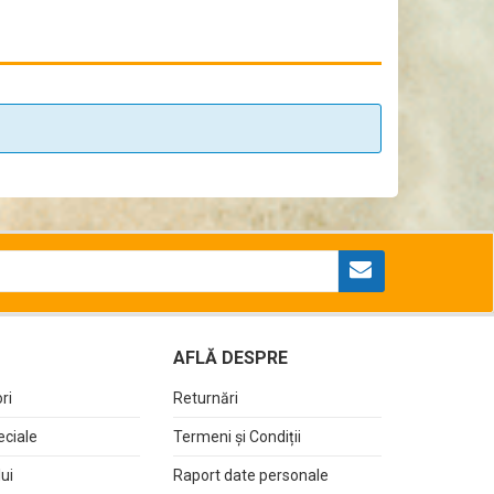
AFLĂ DESPRE
ri
Returnări
eciale
Termeni și Condiții
lui
Raport date personale