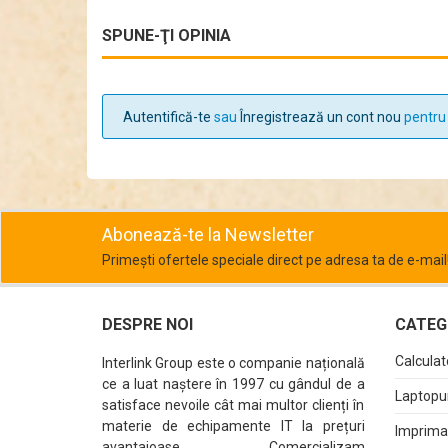
SPUNE-ŢI OPINIA
Autentifică-te
sau
Înregistrează un cont nou
pentru 
Abonează-te la Newsletter
Primești ofertele speciale direct pe adresa ta de e-mail
DESPRE NOI
CATEGO
Calculat
Interlink Group este o companie națională
ce a luat naștere în 1997 cu gândul de a
Laptopur
satisface nevoile cât mai multor clienți în
materie de echipamente IT la prețuri
Imprima
avantajoase. Comercializam