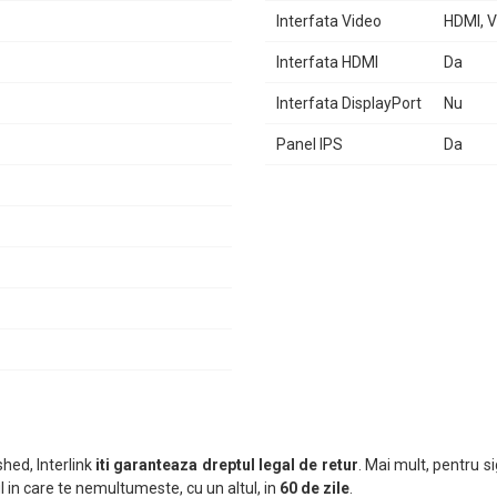
Interfata Video
HDMI, 
Interfata HDMI
Da
,
Monitorul LED Office Pro Curbat 32 inch OptimX MT32J-1
este aleg
lăcută.
Interfata DisplayPort
Nu
Panel IPS
Da
hed, Interlink
iti garanteaza dreptul legal de retur
. Mai mult, pentru si
 in care te nemultumeste, cu un altul, in
60 de zile
.