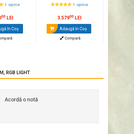
630
1 opinie
1 opinie
00
00
0
LEI
3.579
LEI
gă în Coş
Adaugă în Coş
ompară
Compară
M, RGB LIGHT
Acordă o notă