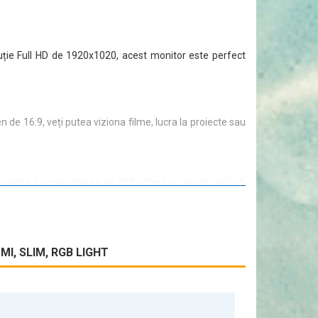
luție Full HD de 1920x1020, acest monitor este perfect
de 16:9, veți putea viziona filme, lucra la proiecte sau
 realiste. Luminozitatea de 300 cd/m² și rata de refresh
dacă lucrați cu un laptop sau un desktop, veți găsi ușor
I, SLIM, RGB LIGHT
tegreze perfect în orice mediu de lucru.