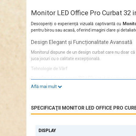
Monitor LED Office Pro Curbat 32
Descoperiți o experiență vizuală captivantă cu
Monito
pentru birou sau acasă, oferind imagini clare și detaliat
Design Elegant și Funcționalitate Avansată
Monitorul dispune de un design curbat care nu doar că î
juca jocuri cu o calitate excepțională.
Tehnologie de Vârf
Beneficiind de un panou IPS LED, acest monitor asigură 
verticală de 75 Hz contribuie la o experiență fluidă și pl
Află mai mult
Conectivitate Versatilă
Monitorul OptimX MT32J-1 vine echipat cu interfețe vide
SPECIFICAŢII MONITOR LED OFFICE PRO CURB
soluția ideală pentru nevoile dumneavoastră.
Specificații Tehnice
DISPLAY
Cu o dimensiune a punctului de 0.2745 mm, acest monitor 