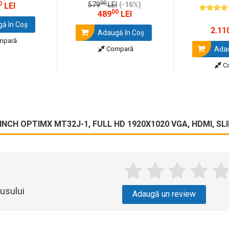
00
0
579
LEI
(-16%)
LEI
00
489
LEI
ă în Coş
2.11
Adaugă în Coş
mpară
Compară
Adau
C
INCH OPTIMX MT32J-1, FULL HD 1920X1020 VGA, HDMI, SLI
usului
Adaugă un review