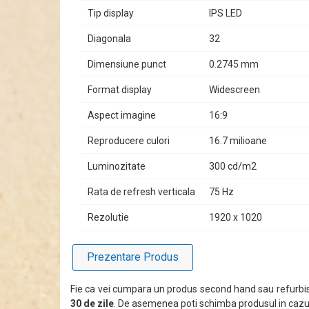
Tip display
IPS LED
Un Partener Ideal pentru Birou
Diagonala
32
Fie că sunteți profesionist sau pasionat de tehnologie
transforma fiecare sesiune de lucru într-o experiență p
Dimensiune punct
0.2745 mm
Format display
Widescreen
Aspect imagine
16:9
Reproducere culori
16.7 milioane
Luminozitate
300 cd/m2
Rata de refresh verticala
75 Hz
Rezolutie
1920 x 1020
Prezentare Produs
Fie ca vei cumpara un produs second hand sau refurbis
30 de zile
. De asemenea poti schimba produsul in cazul