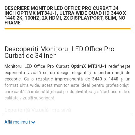
DESCRIERE MONITOR LED OFFICE PRO CURBAT 34
INCH OPTIMX MT34J-1, ULTRA WIDE QUAD HD 3440 X
1440 2K, 100HZ, 2X HDMI, 2X DISPLAYPORT, SLIM, NO
FRAME
Descoperiți Monitorul LED Office Pro
Curbat de 34 inch
Monitorul LED Office Pro Curbat
OptimX MT34J-1
redefinește
experiența vizuală cu un design elegant și o performanță de
excepție. Cu o rezoluție impresionantă de
3440 x 1440
și un
format ultra wide, acest monitor este ideal pentru profesioniștii
care caută să îmbunătățească productivitatea și să se bucure de o
calitate vizuală superioară.
Experiență Vizuală Imersivă
Cu o diagonală de
34 inch
și un panou IPS LED, fiecare detaliu
Află mai mult
prinde viață. Rata de refresh de
100 Hz
asigură o fluiditate
excepțională, perfectă pentru jocuri sau vizionarea filmelor.