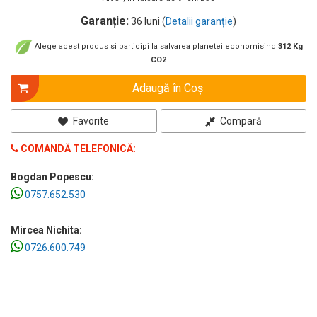
Garanție:
36 luni (
Detalii garanție
)
Alege acest produs si participi la salvarea planetei economisind
312 Kg
CO2
Adaugă în Coş
Favorite
Compară
COMANDĂ TELEFONICĂ:
Bogdan Popescu:
0757.652.530
Mircea Nichita:
0726.600.749