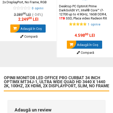
2x DisplayPort, No Frame, RGB
Light
Desktop PC OptimX Prime
0 opinii
DarkGoldX V1, Intel® Core™ i7-
00
12700 up to 4.9GHz, 16GB DDR4,
3.389
LEI
(-34%)
00
1TB
SSD, Placa video Radeon RX
2.249
LEI
580 8GB GDDR5
1 opinie
Adaugă în Coş
00
4.598
LEI
Compară
Adaugă în Coş
Compară
OPINII MONITOR LED OFFICE PRO CURBAT 34 INCH
OPTIMX MT34J-1, ULTRA WIDE QUAD HD 3440 X 1440
2K, 100HZ, 2X HDMI, 2X DISPLAYPORT, SLIM, NO FRAME
Adaugă un review