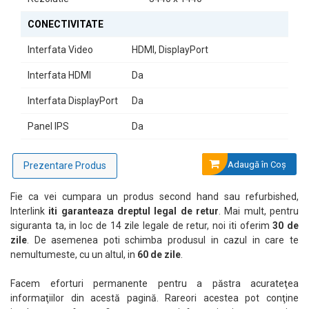
Tip display: IPS LED
Format display: Widescreen
CONECTIVITATE
Interfață HDMI: Da
Interfață DisplayPort: Da
Panel IPS: Da
Interfata Video
HDMI, DisplayPort
Monitorul LED Office Pro Curbat
OptimX MT34J-1
este alegerea
Interfata HDMI
Da
perfectă pentru cei care doresc să combine stilul cu performanța.
Experimentați o nouă dimensiune a vizualizării!
Interfata DisplayPort
Da
Panel IPS
Da
Adaugă în Coş
Prezentare Produs
Fie ca vei cumpara un produs second hand sau refurbished,
Interlink
iti garanteaza dreptul legal de retur
. Mai mult, pentru
siguranta ta, in loc de 14 zile legale de retur, noi iti oferim
30 de
zile
. De asemenea poti schimba produsul in cazul in care te
nemultumeste, cu un altul, in
60 de zile
.
Facem eforturi permanente pentru a păstra acurateţea
informaţiilor din acestă pagină. Rareori acestea pot conţine