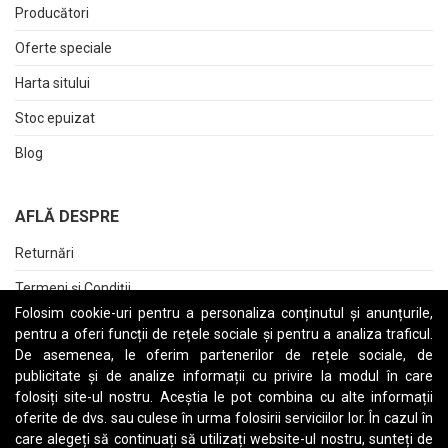
Producători
Oferte speciale
Harta sitului
Stoc epuizat
Blog
AFLĂ DESPRE
Returnări
Termeni și Condiții
Folosim cookie-uri pentru a personaliza conținutul și anunțurile,
Raport date personale
pentru a oferi funcții de rețele sociale și pentru a analiza traficul.
De asemenea, le oferim partenerilor de rețele sociale, de
Cerere stergere cont
publicitate și de analize informații cu privire la modul în care
folosiți site-ul nostru. Aceștia le pot combina cu alte informații
oferite de dvs. sau culese în urma folosirii serviciilor lor. În cazul în
care alegeți să continuați să utilizați website-ul nostru, sunteți de