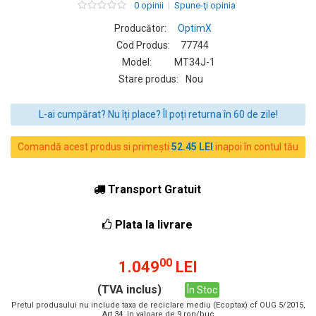
0 opinii
Spune-ţi opinia
Producător:
OptimX
Cod Produs:
77744
Model:
MT34J-1
Stare produs:
Nou
L-ai cumpărat? Nu îți place? Îl poți returna în 60 de zile!
Comandă acest produs si primești
52.45 LEI
inapoi în contul tău
Transport Gratuit
Plata la livrare
00
1.049
LEI
(TVA inclus)
În Stoc
Pretul produsului nu include taxa de reciclare mediu (Ecoptax) cf OUG 5/2015,
Art 34, in valoare de 9 ron/buc