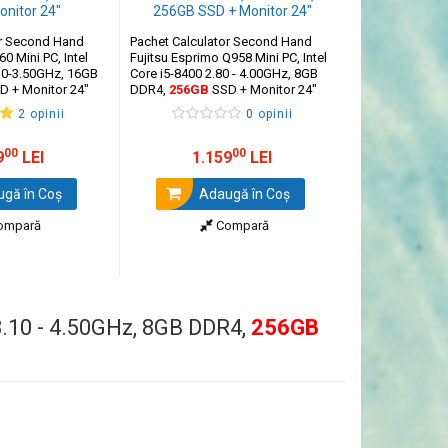
or Second Hand
Pachet Calculator Second Hand
Pachet PC Sec
0 Mini PC, Intel
Fujitsu Esprimo Q958 Mini PC, Intel
Thin Client, Int
10-3.50GHz, 16GB
Core i5-8400 2.80 - 4.00GHz, 8GB
1.10-2.60GHz, 
D + Monitor 24"
DDR4,
256GB
SSD + Monitor 24"
SSD + Monitor 
2 opinii
0 opinii
00
00
9
LEI
1.159
LEI
62
gă în Coş
Adaugă în Coş
Ada
ompară
Compară
3.10 - 4.50GHz, 8GB DDR4,
256GB