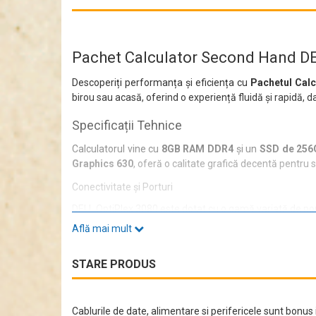
Pachet Calculator Second Hand DE
Descoperiți performanța și eficiența cu
Pachetul Cal
birou sau acasă, oferind o experiență fluidă și rapidă, 
Specificații Tehnice
Calculatorul vine cu
8GB RAM DDR4
și un
SSD de 256
Graphics 630
, oferă o calitate grafică decentă pentru sa
Conectivitate și Porturi
DELL OptiPlex 3080 este dotat cu o gamă variată de portu
Află mai mult
1x RJ-45 port 10/100/1000 Mbps
4x USB 2.0
4x USB 3.2 Gen 1 Type-A
STARE PRODUS
1x Universal Audio Jack
1x Line-out audio
1x DisplayPort 1.4
1x HDMI 1.4
Cablurile de date, alimentare si perifericele sunt bonus i