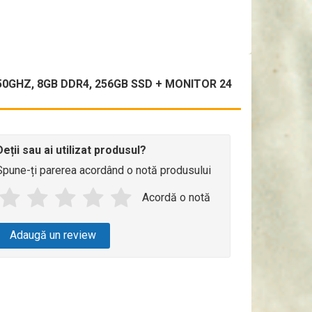
50GHZ, 8GB DDR4, 256GB SSD + MONITOR 24
Deții sau ai utilizat produsul?
Spune-ți parerea acordând o notă produsului
Acordă o notă
Adaugă un review