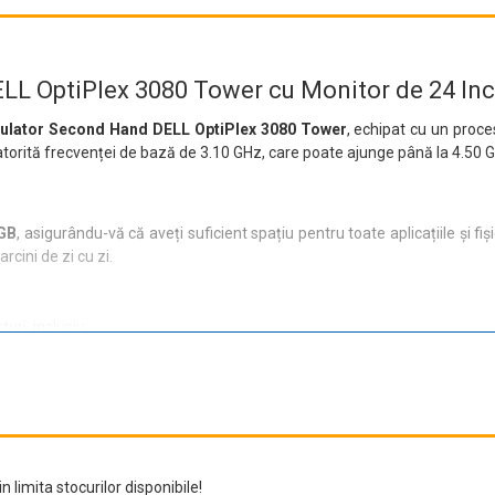
LL OptiPlex 3080 Tower cu Monitor de 24 In
culator Second Hand DELL OptiPlex 3080 Tower
, echipat cu un proce
datorită frecvenței de bază de 3.10 GHz, care poate ajunge până la 4.50 
GB
, asigurându-vă că aveți suficient spațiu pentru toate aplicațiile și 
rcini de zi cu zi.
ri, inclusiv:
n limita stocurilor disponibile!