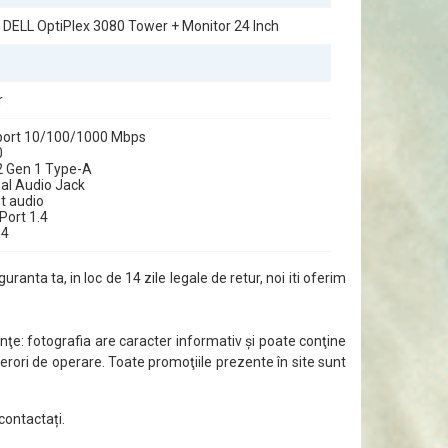
r DELL OptiPlex 3080 Tower + Monitor 24 Inch
r
port 10/100/1000 Mbps
0
2 Gen 1 Type-A
sal Audio Jack
t audio
Port 1.4
.4
guranta ta, in loc de 14 zile legale de retur, noi iti oferim
ţe: fotografia are caracter informativ şi poate conţine
 erori de operare. Toate promoţiile prezente în site sunt
contactați.