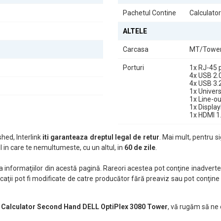
Pachetul Contine
Calculato
ALTELE
Carcasa
MT/Towe
Porturi
1x RJ-45 
4x USB 2.
4x USB 3.
1x Univer
1x Line-ou
1x Display
1x HDMI 1
hed, Interlink
iti garanteaza dreptul legal de retur
. Mai mult, pentru si
 in care te nemultumeste, cu un altul, in
60 de zile
.
nformaţiilor din acestă pagină. Rareori acestea pot conţine inadverten
caţii pot fi modificate de catre producător fără preaviz sau pot conţine
 Calculator Second Hand DELL OptiPlex 3080 Tower
, vă rugăm să ne 