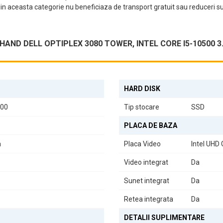
n aceasta categorie nu beneficiaza de transport gratuit sau reduceri s
r și o ventilație optimă pentru a menține temperatura scăzută în timpul 
ață provocărilor.
ND DELL OPTIPLEX 3080 TOWER, INTEL CORE I5-10500 3.1
tegrat, care vă permit să vă bucurați de o experiență multimedia comple
HARD DISK
500
Tip stocare
SSD
PLACA DE BAZA
caută un sistem fiabil, performant și accesibil. Cu DELL OptiPlex 30
a
Placa Video
Intel UHD
Video integrat
Da
Sunet integrat
Da
Retea integrata
Da
DETALII SUPLIMENTARE