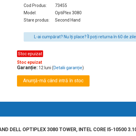
Cod Produs:
73455
Model:
OptiPlex 3080
Stare produs:
Second Hand
L-ai cumpărat? Nu îți place? Îl poți returna în 60 de zile
Stoc epuizat
Stoc epuizat
Garanție:
12 luni (
Detalii garanție
)
Anunță-mă când intră în stoc
 DELL OPTIPLEX 3080 TOWER, INTEL CORE I5-10500 3.10 