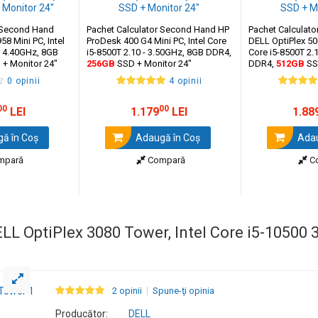
r Second Hand
Pachet Calculator Second Hand HP
Pachet Calculat
58 Mini PC, Intel
ProDesk 400 G4 Mini PC, Intel Core
DELL OptiPlex 506
- 4.40GHz, 8GB
i5-8500T 2.10 - 3.50GHz, 8GB DDR4,
Core i5-8500T 2.
+ Monitor 24"
256GB
SSD + Monitor 24"
DDR4,
512GB
SS
0 opinii
4 opinii
00
00
LEI
1.179
LEI
1.88
ă în Coş
Adaugă în Coş
Adau
mpară
Compară
C
L OptiPlex 3080 Tower, Intel Core i5-10500 
2 opinii
Spune-ţi opinia
Producător:
DELL