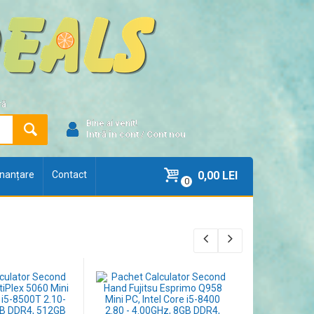
ră
Bine ai venit!
Intră în cont
/
Cont nou
finanțare
Contact
0,00 LEI
0