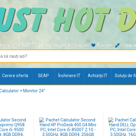
031.620.73.24
lefon:
Informații
Reclamații
Favorite
Compa
Cerere ofertă
SEAP
Închiriere IT
Achiziții IT
Soluții de 
Calculator + Monitor 24"