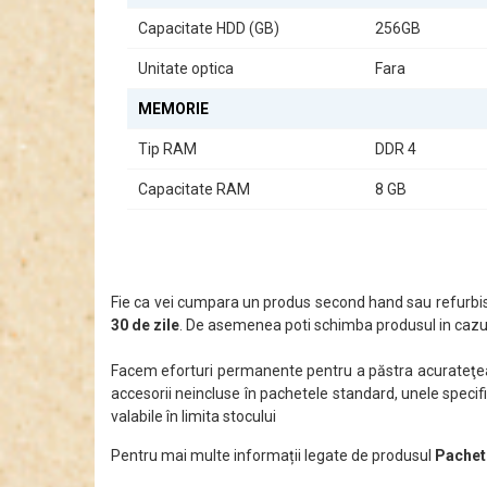
Capacitate HDD (GB)
256GB
Unitate optica
Fara
MEMORIE
Tip RAM
DDR 4
Capacitate RAM
8 GB
Fie ca vei cumpara un produs second hand sau refurbis
30 de zile
. De asemenea poti schimba produsul in cazul
Facem eforturi permanente pentru a păstra acurateţea i
accesorii neincluse în pachetele standard, unele specifi
valabile în limita stocului
Pentru mai multe informații legate de produsul
Pachet