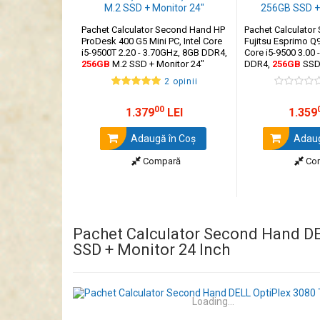
Pachet Calculator Second Hand HP
Pachet Calculato
ProDesk 400 G5 Mini PC, Intel Core
Fujitsu Esprimo Q9
i5-9500T 2.20 - 3.70GHz, 8GB DDR4,
Core i5-9500 3.00 
256GB
M.2 SSD + Monitor 24"
DDR4,
256GB
SSD 
2 opinii
00
1.379
LEI
1.359
Adaugă în Coş
Adaug
Compară
Co
Pachet Calculator Second Hand DEL
SSD + Monitor 24 Inch
Loading...