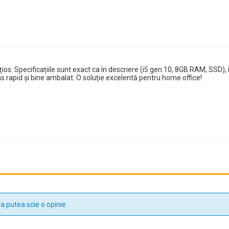
nțios. Specificațiile sunt exact ca în descriere (i5 gen 10, 8GB RAM, SSD)
ns rapid și bine ambalat. O soluție excelentă pentru home office!
a putea scie o opinie