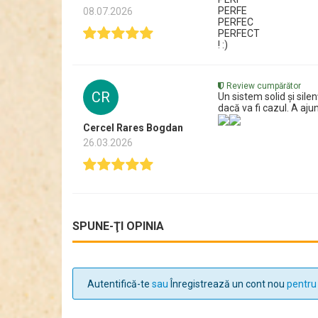
PERFE
08.07.2026
PERFEC
PERFECT
! :)
Review cumpărător
CR
Un sistem solid și sile
dacă va fi cazul. A aju
Cercel Rares Bogdan
26.03.2026
SPUNE-ŢI OPINIA
Autentifică-te
sau
Înregistrează un cont nou
pentru 