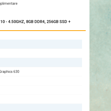
uplimentare
utilizării intense. Fie că lucrați la proiecte complexe
0 - 4.50GHZ, 8GB DDR4, 256GB SSD +
tă fără a necesita echipamente suplimentare.
80, veți avea tot ce vă trebuie pentru a vă desfășura
 Graphics 630