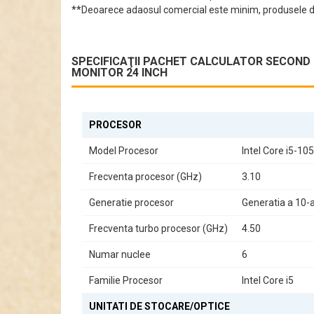
Design și Utilizare
**Deoarece adaosul comercial este minim, produsele di
Carcasa MT/Tower nu doar că oferă un aspect modern, da
sau vizionați filme, acest pachet este pregătit să facă f
SPECIFICAŢII PACHET CALCULATOR SECOND HA
Sunet și Video
MONITOR 24 INCH
Beneficiați de un sistem audio integrat și de video in
Ce Conține Pachetul?
PROCESOR
Pachetul include:
Model Procesor
Intel Core i5-10
Calculator DELL OptiPlex 3080 Tower
Frecventa procesor (GHz)
3.10
Monitor de 24 Inch
Acest pachet este alegerea perfectă pentru cei care 
Generatie procesor
Generatia a 10-
activitățile zilnice cu ușurință.
Frecventa turbo procesor (GHz)
4.50
Numar nuclee
6
Familie Procesor
Intel Core i5
UNITATI DE STOCARE/OPTICE