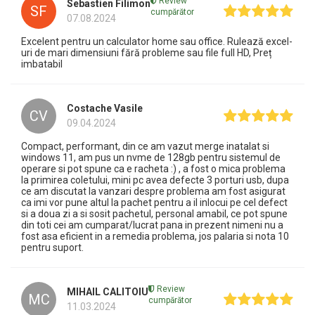
Review
Sebastien Filimon
SF
cumpărător
07.08.2024
Excelent pentru un calculator home sau office. Rulează excel-
uri de mari dimensiuni fără probleme sau file full HD, Preț
imbatabil
Costache Vasile
CV
09.04.2024
Compact, performant, din ce am vazut merge inatalat si
windows 11, am pus un nvme de 128gb pentru sistemul de
operare si pot spune ca e racheta :) , a fost o mica problema
la primirea coletului, mini pc avea defecte 3 porturi usb, dupa
ce am discutat la vanzari despre problema am fost asigurat
ca imi vor pune altul la pachet pentru a il inlocui pe cel defect
si a doua zi a si sosit pachetul, personal amabil, ce pot spune
din toti cei am cumparat/lucrat pana in prezent nimeni nu a
fost asa eficient in a remedia problema, jos palaria si nota 10
pentru suport.
Review
MIHAIL CALITOIU
MC
cumpărător
11.03.2024