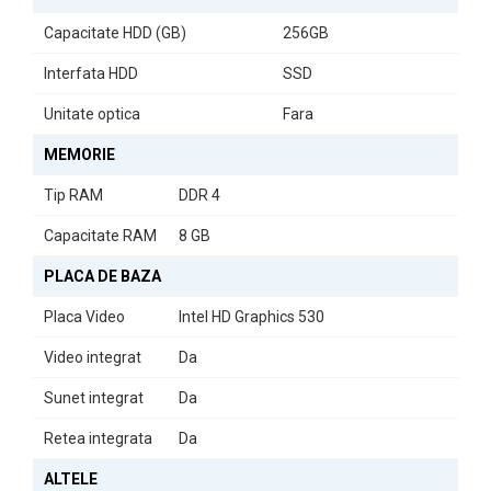
setul de birou. Acesta oferă o calitate vizuală excelentă, ideală
pentru muncă sau divertisment.
Capacitate HDD (GB)
256GB
Indiferent dacă sunteți un profesionist în căutarea unui sistem de
Interfata HDD
SSD
lucru fiabil sau un utilizator acasă care dorește un PC performant,
Pachetul Calculator Second Hand HP Elitedesk 800 G2 Mini PC
Unitate optica
Fara
este alegerea ideală pentru dumneavoastră.
MEMORIE
Tip RAM
DDR 4
Capacitate RAM
8 GB
PLACA DE BAZA
Placa Video
Intel HD Graphics 530
Video integrat
Da
Sunet integrat
Da
Retea integrata
Da
ALTELE