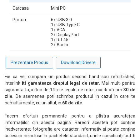
Carcasa
Mini PC
Porturi
6x USB 3.0
1x USB Type C
1x VGA
2x DisplayPort
1x RJ-45
2x Audio
Prezentare Produs
Download Drivere
Fie ca vei cumpara un produs second hand sau refurbished,
Interlink
iti garanteaza dreptul legal de retur
. Mai mult, pentru
siguranta ta, in loc de 14 zile legale de retur, noi iti oferim
30 de
zile
. De asemenea poti schimba produsul in cazul in care te
nemultumeste, cu un altul, in
60 de zile
.
Facem eforturi permanente pentru a păstra acurateţea
informaţiilor din acestă pagină. Rareori acestea pot conţine
inadvertenţe: fotografia are caracter informativ şi poate conţine
accesorii neincluse în pachetele standard, unele specificaţii pot fi