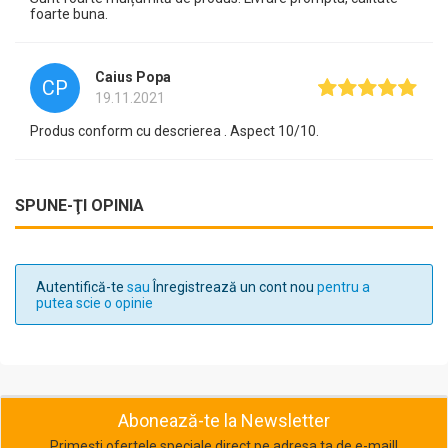
foarte buna.
Caius Popa
CP
19.11.2021
Produs conform cu descrierea . Aspect 10/10.
SPUNE-ŢI OPINIA
Autentifică-te
sau
Înregistrează un cont nou
pentru a
putea scie o opinie
Abonează-te la Newsletter
Primești ofertele speciale direct pe adresa ta de e-mail!