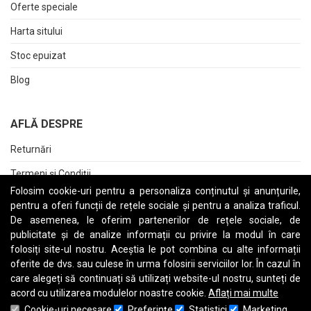
Oferte speciale
Harta sitului
Stoc epuizat
Blog
AFLĂ DESPRE
Returnări
Termeni și Condiții
Folosim cookie-uri pentru a personaliza conținutul și anunțurile,
Raport date personale
pentru a oferi funcții de rețele sociale și pentru a analiza traficul.
De asemenea, le oferim partenerilor de rețele sociale, de
Cerere stergere cont
publicitate și de analize informații cu privire la modul în care
folosiți site-ul nostru. Aceștia le pot combina cu alte informații
oferite de dvs. sau culese în urma folosirii serviciilor lor. În cazul în
care alegeți să continuați să utilizați website-ul nostru, sunteți de
A
B
C
D
E
F
G
H
I
J
K
L
M
N
O
P
Q
R
S
T
U
V
W
X
Y
Z
acord cu utilizarea modulelor noastre cookie.
Aflați mai multe
Cookie-uri necesare
Preferinţe
Statistici
Marketing