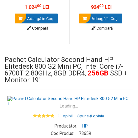
00
00
1.024
LEI
924
LEI
Adaugă în Coş
Adaugă în Coş
Compară
Compară
Pachet Calculator Second Hand HP
Elitedesk 800 G2 Mini PC, Intel Core i7-
6700T 2.80GHz, 8GB DDR4,
256GB
SSD +
Monitor 19"
Loading...
11 opinii
Spune-ţi opinia
Producător:
HP
Cod Produs:
73659