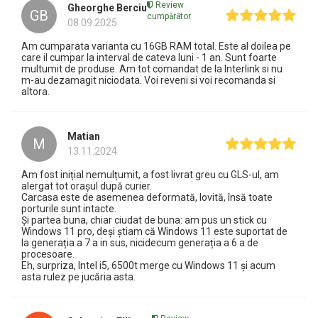
Review
Gheorghe Berciu
GB
cumpărător
08.09.2025
Am cumparata varianta cu 16GB RAM total. Este al doilea pe
care il cumpar la interval de cateva luni - 1 an. Sunt foarte
multumit de produse. Am tot comandat de la Interlink si nu
m-au dezamagit niciodata. Voi reveni si voi recomanda si
altora.
Matian
M
13.11.2024
Am fost inițial nemulțumit, a fost livrat greu cu GLS-ul, am
alergat tot orașul după curier.
Carcasa este de asemenea deformată, lovită, însă toate
porturile sunt intacte.
Și partea buna, chiar ciudat de buna: am pus un stick cu
Windows 11 pro, deși știam că Windows 11 este suportat de
la generația a 7 a in sus, nicidecum generația a 6 a de
procesoare.
Eh, surpriza, Intel i5, 6500t merge cu Windows 11 și acum
asta rulez pe jucăria asta.