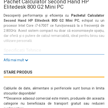
Pachet Calculator Second Hand HP
Elitedesk 800 G2 Mini PC
Descoperiți performanța și eficiența cu
Pachetul Calculator
Second Hand HP Elitedesk 800 G2 Mini PC
, echipat cu un
procesor Intel Core i7-6700T ce funcționează la o frecvență de
2.80GHz. Acest sistem compact nu doar că economisește spațiu,
dar oferă și o putere de calcul remarcabilă, ideal pentru birou sau
utilizare personală.
Specificații Tehnice
Cu
8GB DDR4
RAM și un
SSD de 256GB
, acest mini PC asigură o
Află mai mult
experiență fluidă și rapidă, perfectă pentru multitasking. Placa
video integrată Intel HD Graphics 530 garantează o calitate vizuală
STARE PRODUS
excelentă, iar sunetul integrat completează experiența
multimedia.
Conectivitate și Porturi
Cablurile de date, alimentare si perifericele sunt bonus in limita
stocurilor disponibile!
HP Elitedesk 800 G2 vine echipat cu o gamă variată de porturi,
**Deoarece adaosul comercial este minim, produsele din aceasta
inclusiv:
categorie nu beneficiaza de transport gratuit sau reduceri
6x USB 3.0