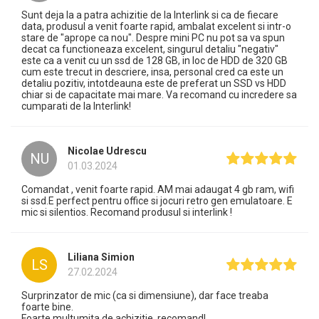
Sunt deja la a patra achizitie de la Interlink si ca de fiecare
data, produsul a venit foarte rapid, ambalat excelent si intr-o
stare de "aprope ca nou". Despre mini PC nu pot sa va spun
decat ca functioneaza excelent, singurul detaliu "negativ"
este ca a venit cu un ssd de 128 GB, in loc de HDD de 320 GB
cum este trecut in descriere, insa, personal cred ca este un
detaliu pozitiv, intotdeauna este de preferat un SSD vs HDD
chiar si de capacitate mai mare. Va recomand cu incredere sa
cumparati de la Interlink!
Nicolae Udrescu
NU
01.03.2024
Comandat , venit foarte rapid. AM mai adaugat 4 gb ram, wifi
si ssd.E perfect pentru office si jocuri retro gen emulatoare. E
mic si silentios. Recomand produsul si interlink !
Liliana Simion
LS
27.02.2024
Surprinzator de mic (ca si dimensiune), dar face treaba
foarte bine.
Foarte multumita de achizitie, recomand!