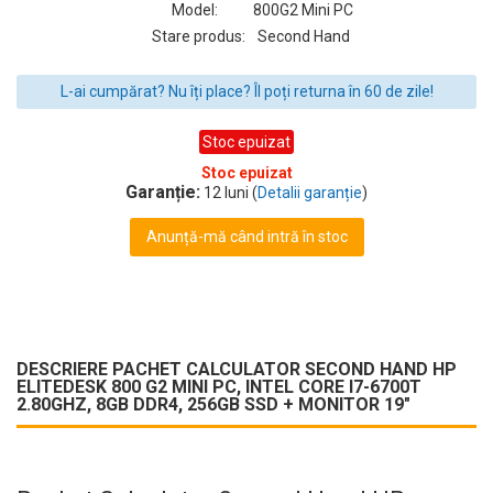
Model:
800G2 Mini PC
Stare produs:
Second Hand
L-ai cumpărat? Nu îți place? Îl poți returna în 60 de zile!
Stoc epuizat
Stoc epuizat
Garanție:
12 luni (
Detalii garanție
)
Anunță-mă când intră în stoc
DESCRIERE PACHET CALCULATOR SECOND HAND HP
ELITEDESK 800 G2 MINI PC, INTEL CORE I7-6700T
2.80GHZ, 8GB DDR4, 256GB SSD + MONITOR 19"