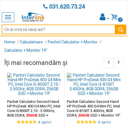
031.620.73.24
Toggle
0
navigation
Home
Calculatoare
Pachet Calculator + Monitor
Calculator + Monitor 19"
Îți mai recomandăm și
Pachet Calculator Second Hand
Pachet Calculator Second Hand
HP ProDesk 400 G4 Mini PC, Intel
HP ProDesk 400 G4 Mini PC, Intel
Core i5-8500T 2.10 - 3.50GHz,
Core i3-8100T 3.40GHz, 8GB
8GB DDR4,
256GB
SSD +
DDR4,
256GB
SSD + Monitor 19"
Monitor 19"
4 opinii
4 opinii