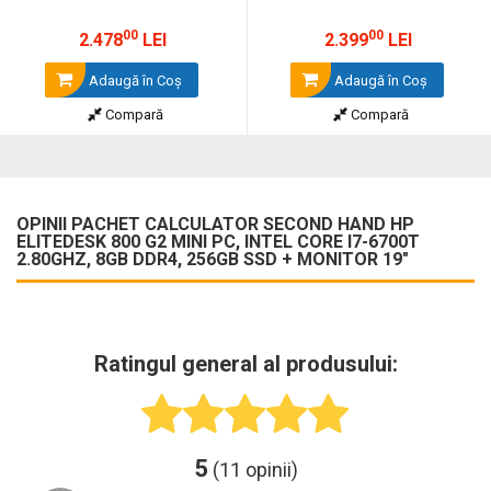
00
00
2.478
LEI
2.399
LEI
Adaugă în Coş
Adaugă în Coş
Compară
Compară
OPINII PACHET CALCULATOR SECOND HAND HP
ELITEDESK 800 G2 MINI PC, INTEL CORE I7-6700T
2.80GHZ, 8GB DDR4, 256GB SSD + MONITOR 19"
Ratingul general al produsului:
5
(11 opinii)