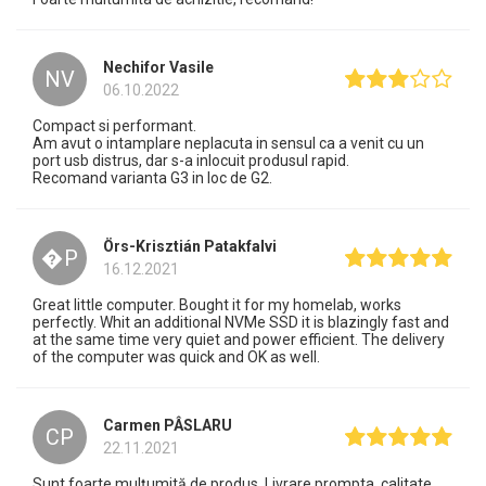
Nechifor Vasile
NV
06.10.2022
Compact si performant.
Am avut o intamplare neplacuta in sensul ca a venit cu un
port usb distrus, dar s-a inlocuit produsul rapid.
Recomand varianta G3 in loc de G2.
Örs-Krisztián Patakfalvi
�P
16.12.2021
Great little computer. Bought it for my homelab, works
perfectly. Whit an additional NVMe SSD it is blazingly fast and
at the same time very quiet and power efficient. The delivery
of the computer was quick and OK as well.
Carmen PÂSLARU
CP
22.11.2021
Sunt foarte mulțumită de produs. Livrare prompta, calitate