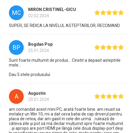
MIRON CRISTINEL-GICU
MC
02.02.2024
SUPER, SE RIDICA LA NIVELUL ASTEPTARILOR, RECOMAND
Bogdan Pop
BP
25.01.2024
Sunt foarte multumit de produs... Cinstit a depasit asteptrile
mele...
Dau 5 stele produsului
Augustin
A
20.01.2024
am comandat acest mini PC, arată foarte bine. am reusit sa
instalez un Win 10, mi-a dat ceva batai de cap driverul pentru
placa de retea, dar am gasit in cele din urmă. ..rulează de
câteva zile și pot să mă declar mulțumit spre foarte mulțumit.
...și apropo are port HDMI pe lângă cele două display-port deși
în specificații nu spune nimic de asta, motiv pentru care am