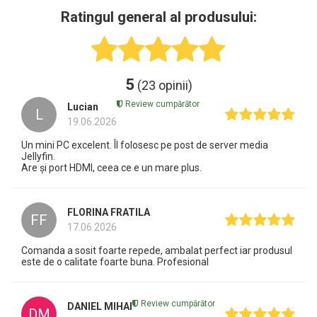
Ratingul general al produsului:
5
(23 opinii)
Review cumpărător
Lucian
L
19.06.2026
Un mini PC excelent. Îl folosesc pe post de server media
Jellyfin.
Are și port HDMI, ceea ce e un mare plus.
FLORINA FRATILA
FF
17.06.2026
Comanda a sosit foarte repede, ambalat perfect iar produsul
este de o calitate foarte buna. Profesional
Review cumpărător
DANIEL MIHAI
DM