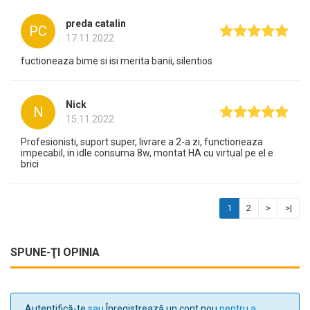
preda catalin
PC
17.11.2022
fuctioneaza bime si isi merita banii, silentios
Nick
N
15.11.2022
Profesionisti, suport super, livrare a 2-a zi, functioneaza
impecabil, in idle consuma 8w, montat HA cu virtual pe el e
brici
1
2
>
>|
SPUNE-ŢI OPINIA
Autentifică-te
sau
Înregistrează un cont nou
pentru a