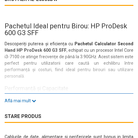
Pachetul Ideal pentru Birou: HP ProDesk
600 G3 SFF
Descoperiți puterea și eficiența cu
Pachetul Calculator Second
Hand HP ProDesk 600 G3 SFF
, echipat cu un procesor Intel Core
i3-7100 ce atinge frecvențe de până la 3.90GHz. Acest sistem este
perfect pentru utilizatorii care caută un echilibru între
performanță și costuri, fiind ideal pentru birouri sau utilizare
personală.
Performanță și Capacitate
Cu
8GB de RAM DDR4
și un
SSD de 240GB
, acest pachet asigură
Află mai mult
timpi de răspuns rapizi și o experiență fluidă, chiar și în cele mai
solicitante aplicații. Fie că lucrați cu documente, navigați pe
STARE PRODUS
internet sau vizionați conținut multimedia, veți beneficia de o
performanță constantă.
Caracteristici Tehnice
Cablurile de date, alimentare si perifericele sunt bonus in limita