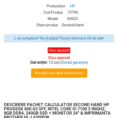
Producător:
HP
Cod Produs:
73794
Model:
600G3
Stare produs:
Second Hand
L-ai cumpărat? Nu îți place? Îl poți returna în 60 de zile!
Stoc epuizat
Stoc epuizat
Garanție:
12 luni (
Detalii garanție
)
Anunță-mă când intră în stoc
DESCRIERE PACHET CALCULATOR SECOND HAND HP
PRODESK 600 G3 SFF, INTEL CORE I3-7100 3.90GHZ,
8GB DDR4, 240GB SSD + MONITOR 24" & IMPRIMANTA
BROTHER HL-L6300DW