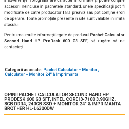
inadvertenţe: fotografia are caracter informativ şi poate conţine
accesorii neincluse în pachetele standard, unele specificaţii pot fi
modificate de catre producător fără preaviz sau pot conţine erori
de operare. Toate promoţiile prezente în site sunt valabile în limita
stocului
Pentru mai multe informații legate de produsul
Pachet Calculator
Second Hand HP ProDesk 600 G3 SFF
, vă rugăm să ne
contactați.
Categorii asociate:
Pachet Calculator + Monitor
Calculator + Monitor 24" & Imprimanta
OPINII PACHET CALCULATOR SECOND HAND HP
PRODESK 600 G3 SFF, INTEL CORE I3-7100 3.90GHZ,
8GB DDR4, 240GB SSD + MONITOR 24" & IMPRIMANTA
BROTHER HL-L6300DW