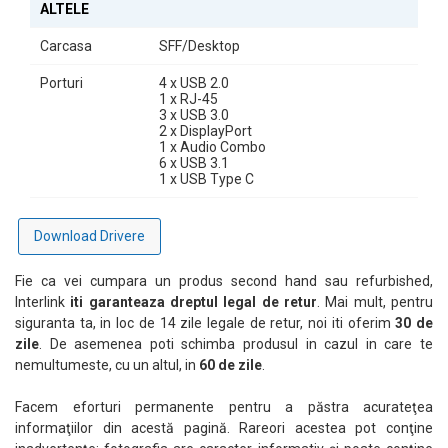
ALTELE
Carcasa
SFF/Desktop
Porturi
4 x USB 2.0
1 x RJ-45
3 x USB 3.0
2 x DisplayPort
1 x Audio Combo
6 x USB 3.1
1 x USB Type C
Download Drivere
Fie ca vei cumpara un produs second hand sau refurbished,
Interlink
iti garanteaza dreptul legal de retur
. Mai mult, pentru
siguranta ta, in loc de 14 zile legale de retur, noi iti oferim
30 de
zile
. De asemenea poti schimba produsul in cazul in care te
nemultumeste, cu un altul, in
60 de zile
.
Facem eforturi permanente pentru a păstra acurateţea
informaţiilor din acestă pagină. Rareori acestea pot conţine