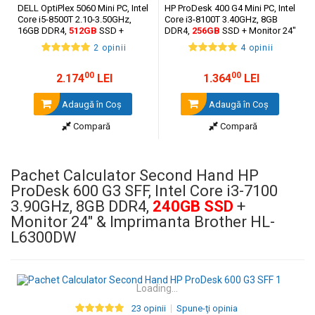
DELL OptiPlex 5060 Mini PC, Intel
HP ProDesk 400 G4 Mini PC, Intel
Core i5-8500T 2.10-3.50GHz,
Core i3-8100T 3.40GHz, 8GB
16GB DDR4,
512GB
SSD +
DDR4,
256GB
SSD + Monitor 24"
Monitor 24" + Imprimanta
& Imprimanta Brother HL-
2 opinii
4 opinii
Brother HL-L6300DW
L6300DW
00
00
2.174
LEI
1.364
LEI
Adaugă în Coş
Adaugă în Coş
Compară
Compară
Pachet Calculator Second Hand HP
ProDesk 600 G3 SFF, Intel Core i3-7100
3.90GHz, 8GB DDR4,
240GB SSD
+
Monitor 24" & Imprimanta Brother HL-
L6300DW
Loading...
23 opinii
Spune-ţi opinia