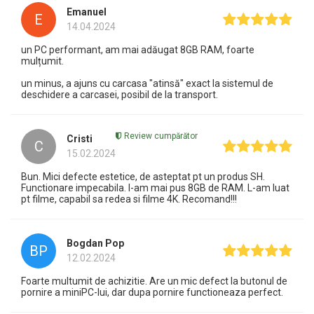
Emanuel
E
14.04.2024
un PC performant, am mai adăugat 8GB RAM, foarte
mulțumit.
un minus, a ajuns cu carcasa "atinsă" exact la sistemul de
deschidere a carcasei, posibil de la transport.
Review cumpărător
Cristi
C
15.02.2024
Bun. Mici defecte estetice, de asteptat pt un produs SH.
Functionare impecabila. I-am mai pus 8GB de RAM. L-am luat
pt filme, capabil sa redea si filme 4K. Recomand!!!
Bogdan Pop
BP
12.02.2024
Foarte multumit de achizitie. Are un mic defect la butonul de
pornire a miniPC-lui, dar dupa pornire functioneaza perfect.