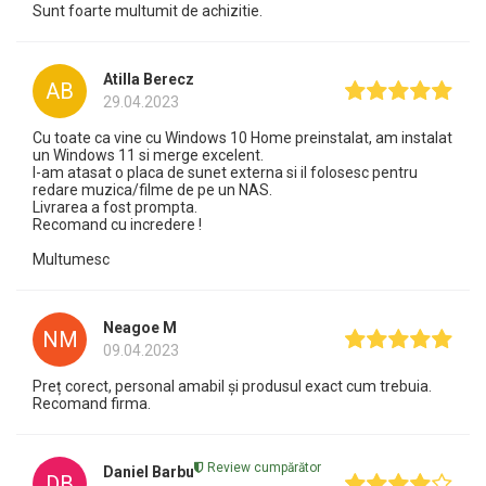
Sunt foarte multumit de achizitie.
Atilla Berecz
AB
29.04.2023
Cu toate ca vine cu Windows 10 Home preinstalat, am instalat
un Windows 11 si merge excelent.
I-am atasat o placa de sunet externa si il folosesc pentru
redare muzica/filme de pe un NAS.
Livrarea a fost prompta.
Recomand cu incredere !
Multumesc
Neagoe M
NM
09.04.2023
Preț corect, personal amabil și produsul exact cum trebuia.
Recomand firma.
Review cumpărător
Daniel Barbu
DB