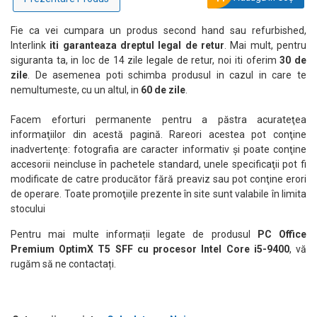
Fie ca vei cumpara un produs second hand sau refurbished,
Interlink
iti garanteaza dreptul legal de retur
. Mai mult, pentru
siguranta ta, in loc de 14 zile legale de retur, noi iti oferim
30 de
zile
. De asemenea poti schimba produsul in cazul in care te
nemultumeste, cu un altul, in
60 de zile
.
Facem eforturi permanente pentru a păstra acurateţea
informaţiilor din acestă pagină. Rareori acestea pot conţine
inadvertenţe: fotografia are caracter informativ şi poate conţine
accesorii neincluse în pachetele standard, unele specificaţii pot fi
Grafică Integrată pentru Utilizare Zilnică
modificate de catre producător fără preaviz sau pot conţine erori
Intel UHD Graphics 630 oferă suport pentru activități de bază
de operare. Toate promoţiile prezente în site sunt valabile în limita
precum browsing, redare video și aplicații office, fiind suficient
stocului
pentru utilizarea standard.
Pentru mai multe informații legate de produsul
PC Office
Premium OptimX T5 SFF cu procesor Intel Core i5-9400
, vă
Windows 11 Pro – Securitate și Productivitate
rugăm să ne contactați.
Sistemul vine preinstalat cu Windows 11 Pro, oferind funcții
moderne de securitate și productivitate, potrivite atât pentru
utilizare personală, cât și profesională.