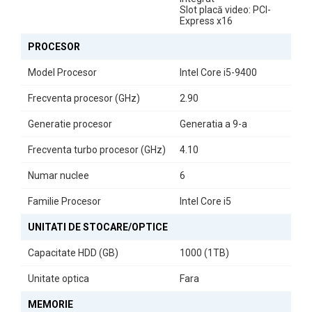
Slot placă video: PCI-
Express x16
PROCESOR
Model Procesor
Intel Core i5-9400
Frecventa procesor (GHz)
2.90
Generatie procesor
Generatia a 9-a
Performanță Stabilă pentru Activități Zilnice
Frecventa turbo procesor (GHz)
4.10
Cu procesor Intel Core i5-9400 și 16GB RAM DDR4, sistemul oferă
o experiență fluidă pentru aplicații office, browsing și utilizare
Numar nuclee
6
multimedia de bază.
Familie Procesor
Intel Core i5
UNITATI DE STOCARE/OPTICE
Stocare SSD Rapidă
SSD-ul de 1TB asigură pornire rapidă a sistemului, acces instant la
Capacitate HDD (GB)
1000 (1TB)
aplicații și fișiere și o experiență generală mai eficientă în utilizarea
zilnică.
Unitate optica
Fara
MEMORIE