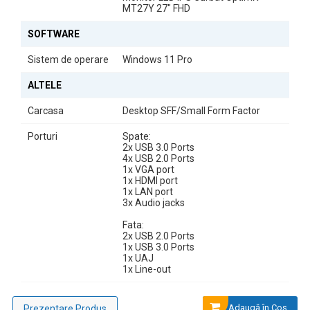
MT27Y 27" FHD
confortul ochilor în utilizare îndelungată.
SOFTWARE
Sistem de operare
Windows 11 Pro
ALTELE
Carcasa
Desktop SFF/Small Form Factor
Porturi
Spate:
2x USB 3.0 Ports
4x USB 2.0 Ports
1x VGA port
Kit Tastatură + Mouse cu Fir OptimX Pro KM500
1x HDMI port
Sistemul include kitul
OptimX Pro KM500
, format din tastatură și
1x LAN port
mouse cu fir. Tastatura oferă confort la tastare, iar mouse-ul
3x Audio jacks
asigură precizie în utilizare zilnică. Conectarea prin cablu
Fata:
garantează stabilitate, utilizare imediată și fiabilitate constantă.
2x USB 2.0 Ports
1x USB 3.0 Ports
1x UAJ
1x Line-out
Adaugă în Coş
Prezentare Produs