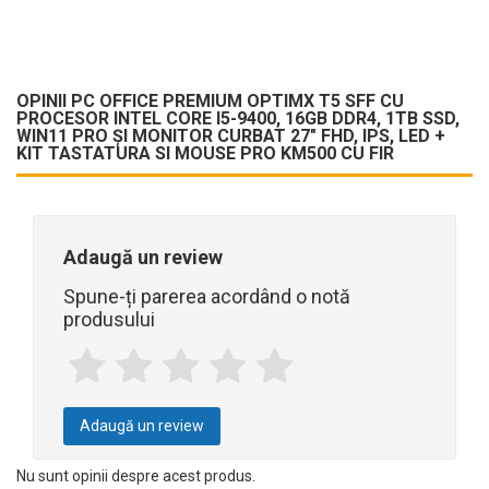
Soluția Ideală pentru Productivitate și Confort Vizual
OptimX T5 SFF cu monitor curbat este alegerea perfectă pentru
OPINII PC OFFICE PREMIUM OPTIMX T5 SFF CU
utilizatorii care doresc un sistem complet, compact și modern, cu
PROCESOR INTEL CORE I5-9400, 16GB DDR4, 1TB SSD,
o experiență vizuală îmbunătățită și performanță stabilă pentru
WIN11 PRO ȘI MONITOR CURBAT 27" FHD, IPS, LED +
KIT TASTATURA SI MOUSE PRO KM500 CU FIR
activitățile de zi cu zi.
Adaugă un review
Spune-ți parerea acordând o notă
produsului
Adaugă un review
Nu sunt opinii despre acest produs.