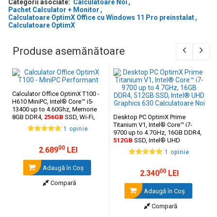
Categorii asociate:
Calculatoare Noi
Pachet Calculator + Monitor
Calculatoare OptimX Office cu Windows 11 Pro preinstalat
Calculatoare OptimX
Produse asemănătoare
Calculator Office OptimX T100 -
H610 MiniPC, Intel® Core™ i5-
13400 up to 4.60Ghz, Memorie
8GB DDR4,
256GB
SSD, Wi-Fi,
Desktop PC OptimX Prime
Bluetooth, Windows 11 Pro
Titanium V1, Intel® Core™ i7-
1 opinie
9700 up to 4.7GHz, 16GB DDR4,
Specificații Tehnice
512GB
SSD, Intel® UHD
00
Graphics 630
2.689
LEI
1 opinie
Procesor: Intel Core i5-9400 (2.90 GHz, Turbo până la 4.10 GHz)
Nuclee: 6
Adaugă în Coş
Generație: a 9-a
00
2.340
LEI
Memorie RAM: 16GB DDR4
Compară
Stocare: SSD 1TB
Adaugă în Coş
Grafică: Intel UHD Graphics 630
Sistem de operare: Windows 11 Pro
Compară
Monitor: 27” FHD Curved IPS LED
Periferice incluse: Tastatură + Mouse cu fir