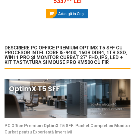
5337
LEI
Adaugă în Coş
DESCRIERE PC OFFICE PREMIUM OPTIMX T5 SFF CU
PROCESOR INTEL CORE I5-9400, 16GB DDR4, 1TB SSD,
WIN11 PRO ȘI MONITOR CURBAT 27" FHD, IPS, LED +
KIT TASTATURA SI MOUSE PRO KM500 CU FIR
PC Office Premium OptimX T5 SFF: Pachet Complet cu Monitor
Curbat pentru Experiență Imersivă