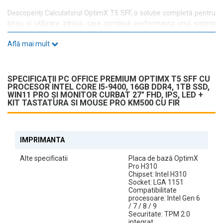
Descoperiți Calculatorul OptimX T5 SFF, o soluție completă pentru
birou și utilizare zilnică, care combină performanța unui sistem
compact cu avantajele unui monitor curbat. Echipat cu procesor
Află mai mult
Intel Core i5-9500 și 16GB RAM DDR4, acest sistem oferă
stabilitate și eficiență pentru sarcini office și multimedia.
SPECIFICAŢII PC OFFICE PREMIUM OPTIMX T5 SFF CU
Pachet Complet Gata de Utilizare
PROCESOR INTEL CORE I5-9400, 16GB DDR4, 1TB SSD,
WIN11 PRO ȘI MONITOR CURBAT 27" FHD, IPS, LED +
Acest sistem include unitatea PC, monitor curbat de 27” și kit
KIT TASTATURA SI MOUSE PRO KM500 CU FIR
tastatură + mouse, oferind o soluție completă „plug & play”, ideală
pentru utilizare imediată acasă sau la birou.
IMPRIMANTA
Design Compact Small Form Factor (SFF)
Alte specificatii
Placa de bază OptimX
Unitatea OptimX T5 SFF este proiectată într-un format compact,
Pro H310
ușor de integrat în orice spațiu de lucru. Ocupă puțin loc pe birou,
Chipset: Intel H310
păstrând în același timp funcționalitatea necesară pentru activități
Socket: LGA 1151
zilnice.
Compatibilitate
procesoare: Intel Gen 6
/ 7 / 8 / 9
Securitate: TPM 2.0
integrat