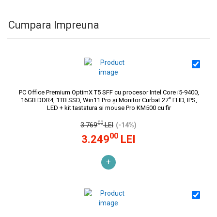
Cumpara Impreuna
PC Office Premium OptimX T5 SFF cu procesor Intel Core i5-9400,
16GB DDR4, 1TB SSD, Win11 Pro și Monitor Curbat 27" FHD, IPS,
LED + kit tastatura si mouse Pro KM500 cu fir
00
3.769
LEI
(-14%)
00
3.249
LEI
+