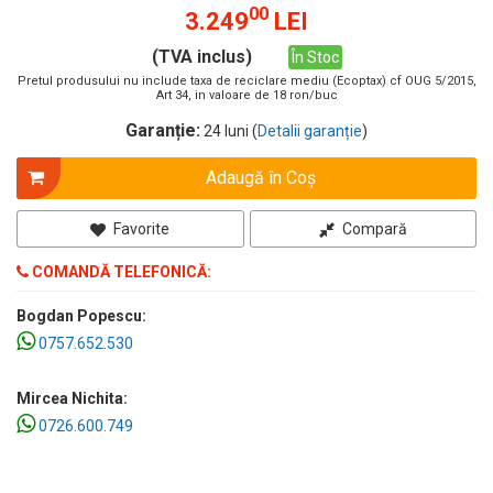
00
3.249
LEI
(TVA inclus)
În Stoc
Pretul produsului nu include taxa de reciclare mediu (Ecoptax) cf OUG 5/2015,
Art 34, in valoare de 18 ron/buc
Garanție:
24 luni (
Detalii garanție
)
Adaugă în Coş
Favorite
Compară
COMANDĂ TELEFONICĂ:
Bogdan Popescu:
0757.652.530
Mircea Nichita:
0726.600.749