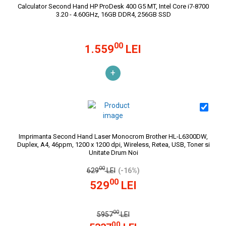
Calculator Second Hand HP ProDesk 400 G5 MT, Intel Core i7-8700
3.20 - 4.60GHz, 16GB DDR4, 256GB SSD
00
1.559
LEI
+
Imprimanta Second Hand Laser Monocrom Brother HL-L6300DW,
Duplex, A4, 46ppm, 1200 x 1200 dpi, Wireless, Retea, USB, Toner si
Unitate Drum Noi
00
629
LEI
(-16%)
00
529
LEI
00
5957
LEI
00