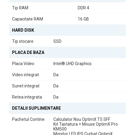
Placa de bază OptimX Pro H310
Tip RAM
DDR 4
Construit pe placa de bază mATX
OptimX Pro H310
, având la bază
chipsetul Intel H310 cu socket LGA 1151, sistemul beneficiază de
Capacitate RAM
16 GB
funcția de securitate TPM 2.0, fiind compatibil cu sistemul de
operare Windows 11. Calculatorul este dotat cu multiple porturi,
HARD DISK
inclusiv 2x USB 2.0, 4x USB 3.0, 1x VGA, 1x HDMI, 1x Display Port și
1x RJ-45, oferind conectivitate completă pentru periferice și rețea.
Tip stocare
SSD
PLACA DE BAZA
Placa Video
Intel® UHD Graphics
Video integrat
Da
Sunet integrat
Da
Retea integrata
Da
DETALII SUPLIMENTARE
Monitor Curbat 27” FHD IPS LED – Experiență Imersivă
Pachetul Contine
Calculator Nou OptimX T5 SFF
Pachetul include un
monitor curbat de 27”
FHD IPS LED, care oferă
Kit Tastatura + Mouse OptimX Pro
o experiență vizuală mai naturală și mai imersivă. Culorile sunt
KM500
Monitor LED IPS Curbat OptimX
clare, unghiurile de vizualizare largi, iar designul curbat ajută la