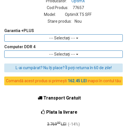
Producător:
OptimX
Cod Produs:
77657
Model:
OptimX T5 SFF
Stare produs:
Nou
Garantia +PLUS
--- Selectaţi ---
Computer DDR 4
--- Selectaţi ---
L-ai cumpărat? Nu îți place? Îl poți returna în 60 de zile!
Comandă acest produs si primești
162.45 LEI
inapoi în contul tău
Transport Gratuit
Plata la livrare
00
3.769
LEI
(-14%)