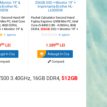
or Second Hand HP
Pachet Calculator Second Hand
Pachet Calcula
Mini PC, Intel Core
Fujitsu Esprimo Q958 Mini PC, Intel
EliteDesk 800 G6
z, 8GB DDR4,
Core i5-8400 2.80 - 4.00GHz, 8GB
i5-10500T 2.30 
i + Monitor 19" &
DDR4,
256GB
SSD + Monitor 19" +
DDR4,
256GB
S
her HL-L6300DW
Imprimanta Brother HL-L6300DW
Imprimanta Br
1 opinie
0 opinii
00
00
9
LEI
1.289
LEI
1.2
gă în Coş
Adaugă în Coş
Ada
ompară
Compară
7500 3.40GHz, 16GB DDR4,
512GB