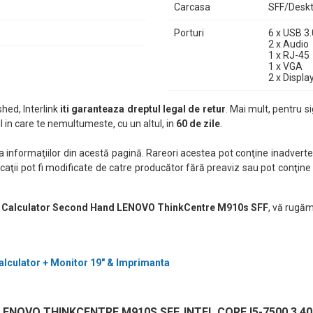
Carcasa
SFF/Desk
Porturi
6 x USB 3.
2 x Audio
1 x RJ-45
1 x VGA
2 x Displa
hed, Interlink
iti garanteaza dreptul legal de retur
. Mai mult, pentru si
 in care te nemultumeste, cu un altul, in
60 de zile
.
nformaţiilor din acestă pagină. Rareori acestea pot conţine inadverten
caţii pot fi modificate de catre producător fără preaviz sau pot conţine
 Calculator Second Hand LENOVO ThinkCentre M910s SFF
, vă rugăm
alculator + Monitor 19" & Imprimanta
NOVO THINKCENTRE M910S SFF, INTEL CORE I5-7500 3.40