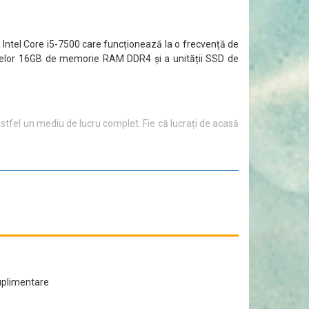
Intel Core i5-7500 care funcționează la o frecvență de
tă celor 16GB de memorie RAM DDR4 și a unității SSD de
tfel un mediu de lucru complet. Fie că lucrați de acasă
uplimentare