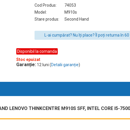
Cod Produs:
74053
Model:
M910s
Stare produs:
Second Hand
L-ai cumpărat? Nu îți place? Îl poți returna în 60 
Disponibil la comanda
Stoc epuizat
Garanție:
12 luni (
Detalii garanție
)
D LENOVO THINKCENTRE M910S SFF, INTEL CORE I5-7500 