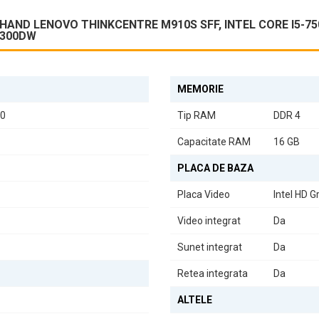
conecta toate dispozitivele:
AND LENOVO THINKCENTRE M910S SFF, INTEL CORE I5-750
6300DW
MEMORIE
00
Tip RAM
DDR 4
u, dar adaugă și un aspect modern biroului dumneavoastră. Acest 
Capacitate RAM
16 GB
PLACA DE BAZA
em de lucru fiabil sau un student care are nevoie de un calculator pe
Placa Video
Intel HD G
ntre putere și eficiență, acest sistem vă va susține în toate activitățile
Video integrat
Da
Sunet integrat
Da
Retea integrata
Da
ALTELE