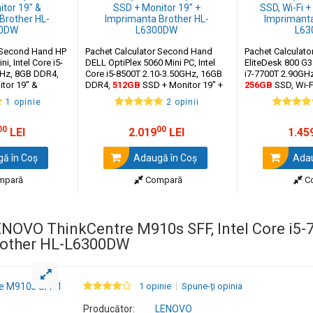
r Second Hand HP
Pachet Calculator Second Hand
Pachet Calculat
i, Intel Core i5-
DELL OptiPlex 5060 Mini PC, Intel
EliteDesk 800 G3 
GHz, 8GB DDR4,
Core i5-8500T 2.10-3.50GHz, 16GB
i7-7700T 2.90GH
tor 19" &
DDR4,
512GB
SSD + Monitor 19" +
256GB
SSD, Wi-F
er HL-L6300DW
Imprimanta Brother HL-L6300DW
Imprimanta Brot
1 opinie
2 opinii
00
00
LEI
2.019
LEI
1.45
ă în Coş
Adaugă în Coş
Adau
mpară
Compară
C
NOVO ThinkCentre M910s SFF, Intel Core i5-
Brother HL-L6300DW
1 opinie
Spune-ţi opinia
Producător:
LENOVO