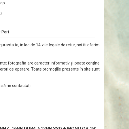
top
0
y Port
guranta ta, in loc de 14 zile legale de retur, noi iti oferim
ţe: fotografia are caracter informativ şi poate conţine
 erori de operare. Toate promoţiile prezente în site sunt
 să ne contactați.
GHZ, 16GB DDR4, 512GB SSD + MONITOR 19"