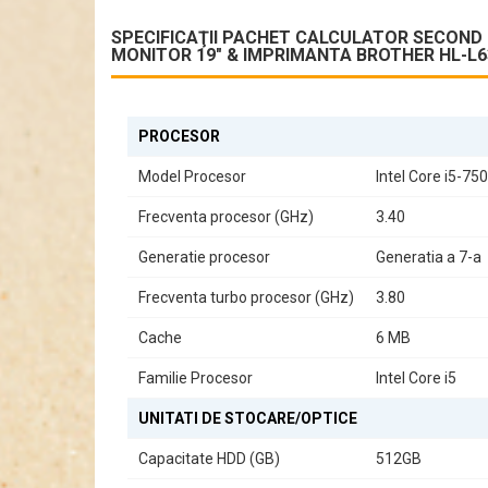
Acest sistem este dotat cu multiple porturi pentru a vă 
SPECIFICAŢII PACHET CALCULATOR SECOND H
MONITOR 19" & IMPRIMANTA BROTHER HL-L
6 x USB 3.0
2 x Audio
1 x RJ-45
1 x VGA
PROCESOR
2 x Display Port
Design Compact și Elegant
Model Procesor
Intel Core i5-75
Carcasa SFF/Desktop nu doar că economisește spați
performanța, cât și estetică.
Frecventa procesor (GHz)
3.40
Utilizare Versatilă
Generatie procesor
Generatia a 7-a
Fie că sunteți un profesionist în căutarea unui sist
Frecventa turbo procesor (GHz)
3.80
dovedește a fi alegerea ideală. Cu un echilibru perfect î
Cache
6 MB
Familie Procesor
Intel Core i5
UNITATI DE STOCARE/OPTICE
Capacitate HDD (GB)
512GB