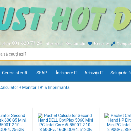
031.620.73.24
lefon:
Informații
Reclamații
Favorite
Compa
Cerere ofertă
SEAP
Închiriere IT
Achiziții IT
Soluții de 
Calculator + Monitor 19" & Imprimanta