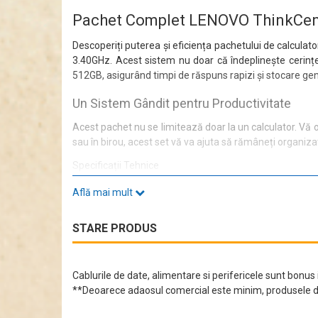
Pachet Complet LENOVO ThinkCentr
Descoperiți puterea și eficiența pachetului de calcul
3.40GHz. Acest sistem nu doar că îndeplinește cerințe
512GB, asigurând timpi de răspuns rapizi și stocare ge
Un Sistem Gândit pentru Productivitate
Acest pachet nu se limitează doar la un calculator. Vă
sau în birou, acest set vă va ajuta să rămâneți organizat 
Specificații Tehnice
LENOVO ThinkCentre M910s SFF vine cu o serie de caracter
Află mai mult
Video integrat:
Da
Sunet integrat:
Da
STARE PRODUS
Retea integrată:
Da
Capacitate HDD:
512GB SSD
Tip RAM:
DDR4
Placa Video:
Intel HD Graphics
Cablurile de date, alimentare si perifericele sunt bonus i
Frecvență turbo procesor:
3.80GHz
**Deoarece adaosul comercial este minim, produsele di
Generație procesor:
Generația a 7-a
Conectivitate și Porturi