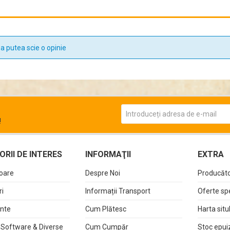
a putea scie o opinie
!
RII DE INTERES
INFORMAŢII
EXTRA
oare
Despre Noi
Producăto
i
Informații Transport
Oferte sp
nte
Cum Plătesc
Harta situ
 Software & Diverse
Cum Cumpăr
Stoc epui