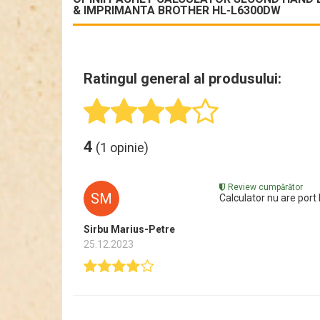
& IMPRIMANTA BROTHER HL-L6300DW
Ratingul general al produsului:
4
(1 opinie)
Review cumpărător
SM
Calculator nu are port
Sirbu Marius-Petre
25.12.2023