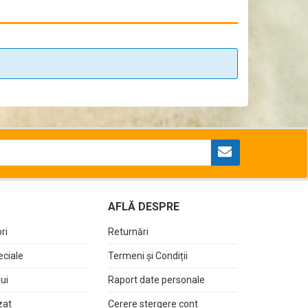
AFLĂ DESPRE
ri
Returnări
eciale
Termeni și Condiții
lui
Raport date personale
zat
Cerere stergere cont