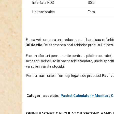
Interfata HDD
SSD
Unitate optica
Fara
Fie ca vei cumpara un produs second hand sau refurbis
30 de zile
. De asemenea poti schimba produsul in cazul
Facem eforturi permanente pentru a păstra acurateţea i
accesorii neincluse în pachetele standard, unele specifi
valabile în limita stocului
Pentru mai multe informații legate de produsul
Pachet
Categorii asociate:
Pachet Calculator + Monitor
C
OPINII PACHET CALCULATOR SECOND HAND LE