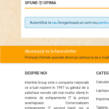
SPUNE-ŢI OPINIA
Autentifică-te
sau
Înregistrează un cont nou
pentru 
Abonează-te la Newsletter
Primești ofertele speciale direct pe adresa ta de e-mail
DESPRE NOI
CATEGO
Calculat
Interlink Group este o companie națională
ce a luat naștere în 1997 cu gândul de a
Laptopur
satisface nevoile cât mai multor clienți în
materie de echipamente IT la prețuri
Imprima
avantajoase. Comercializam
Tablete,
echipamente IT second hand, noi și