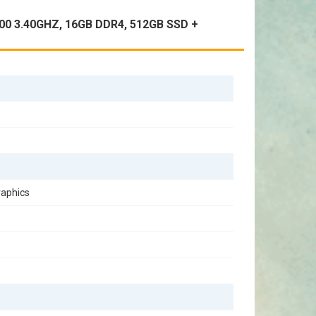
0 3.40GHZ, 16GB DDR4, 512GB SSD +
pachet este perfect pentru cei care apreciază atât
ntru studii, pachetul LENOVO ThinkCentre M910s SFF se
raphics
 dumneavoastră.