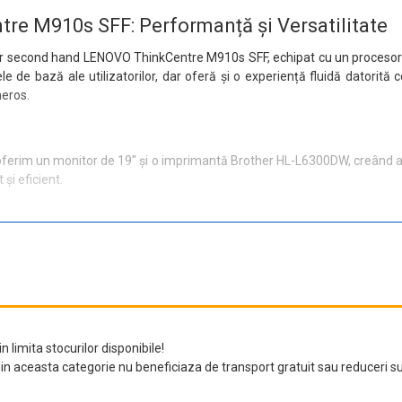
e M910s SFF: Performanță și Versatilitate
ator second hand LENOVO ThinkCentre M910s SFF, echipat cu un procesor 
le de bază ale utilizatorilor, dar oferă și o experiență fluidă datori
neros.
 oferim un monitor de 19" și o imprimantă Brother HL-L6300DW, creând as
și eficient.
istici tehnice care îl fac ideal pentru orice utilizator:
n limita stocurilor disponibile!
n aceasta categorie nu beneficiaza de transport gratuit sau reduceri s