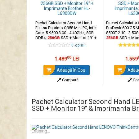
Pachet Calculator Second Hand
Pachet Calculato
Fujitsu Esprimo Q958 Mini PC, Intel
ProDesk 600 G5 Min
Core i5-9500 3.00 - 4.40GHz, 8GB
8500T 2.10 - 3.50
DDR4,
256GB
SSD + Monitor 19" +
256GB
SSD + Moni
Imprimanta Brother HL-L6300DW
Imprimanta Broth
0 opinii
00
1.489
LEI
1.559
Adaugă în Coş
Adaug
Compară
Co
Pachet Calculator Second Hand LE
SSD + Monitor 19" & Imprimanta 
Loading...