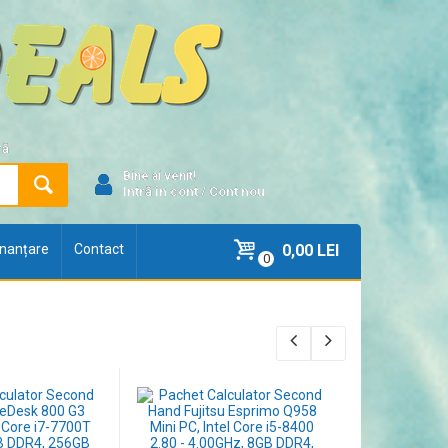
ră
Bine ai venit!
Intră în cont
/
Cont nou
finanțare
Contact
0,00 LEI
0