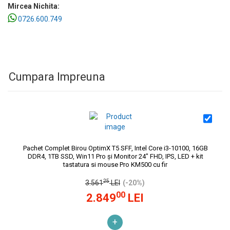
Mircea Nichita:
0726.600.749
Cumpara Impreuna
Pachet Complet Birou OptimX T5 SFF, Intel Core i3-10100, 16GB
DDR4, 1TB SSD, Win11 Pro și Monitor 24" FHD, IPS, LED + kit
tastatura si mouse Pro KM500 cu fir
25
3.561
LEI
(-20%)
00
2.849
LEI
+