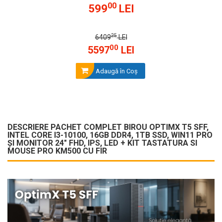
00
599
LEI
25
6409
LEI
00
5597
LEI
Adaugă în Coş
DESCRIERE PACHET COMPLET BIROU OPTIMX T5 SFF,
INTEL CORE I3-10100, 16GB DDR4, 1TB SSD, WIN11 PRO
ȘI MONITOR 24" FHD, IPS, LED + KIT TASTATURA SI
MOUSE PRO KM500 CU FIR