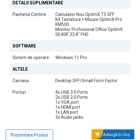
DETALII SUPLIMENTARE
Pachetul Contine
Calculator Nou OptimX T5 SFF
Kit Tastatura + Mouse OptimX Pro
KM500
Monitor 24” FHD IPS LED – Claritate și Confort Vizual
Monitor Profesional Office OptimX
SE40IF 23.8" FHD
Monitorul de 24” FHD IPS LED oferă imagini clare, culori naturale și
unghiuri largi de vizualizare, ideal pentru lucru de birou și utilizare
SOFTWARE
confortabilă pe termen lung.
Sistem de operare
Windows 11 Pro
ALTELE
Carcasa
Desktop SFF/Small Form Factor
Porturi
4x USB 3.0 Ports
2x USB 2.0 Ports
1x VGA port
1x HDMI port
1x LAN port
3x Audio jacks.
Adaugă în Coş
Prezentare Produs