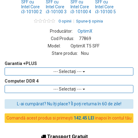
0 opinii
Spune-ţi opinia
Producător:
OptimX
Cod Produs:
77869
Model:
OptimX T5 SFF
Stare produs:
Nou
Garantia +PLUS
--- Selectaţi ---
Computer DDR 4
--- Selectaţi ---
L-ai cumpărat? Nu îți place? Îl poți returna în 60 de zile!
Comandă acest produs si primești
142.45 LEI
inapoi în contul tău
Transport Gratuit