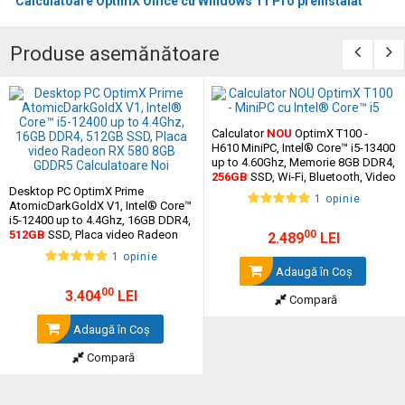
Calculatoare OptimX Office cu Windows 11 Pro preinstalat
Produse asemănătoare
Calculator
NOU
OptimX T100 -
Specificații Tehnice
H610 MiniPC, Intel® Core™ i5-13400
up to 4.60Ghz, Memorie 8GB DDR4,
Procesor: Intel Core i3-10100
256GB
SSD, Wi-Fi, Bluetooth, Video
Memorie RAM: 16GB DDR4
Desktop PC OptimX Prime
Integrat Intel® UHD Graphics
Stocare: SSD 1TB
1 opinie
AtomicDarkGoldX V1, Intel® Core™
Monitor: 24” FHD IPS LED
i5-12400 up to 4.4Ghz, 16GB DDR4,
Sistem de operare: Windows 11 Pro
512GB
SSD, Placa video Radeon
00
2.489
LEI
Periferice: Tastatură + Mouse cu fir
RX 580 8GB GDDR5
1 opinie
Adaugă în Coş
00
3.404
LEI
Soluția Ideală pentru Birou Modern și Productivitate Extinsă
Compară
OptimX T5 SFF Pachet Complet Birou este alegerea perfectă
Adaugă în Coş
pentru utilizatorii care doresc un sistem complet, rapid și spațios,
optimizat pentru activități office și eficiență zilnică.
Compară