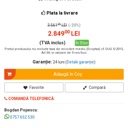
Plata la livrare
25
3.561
LEI
(-20%)
00
2.849
LEI
(TVA inclus)
În Stoc
Pretul produsului nu include taxa de reciclare mediu (Ecoptax) cf OUG 5/2015,
Art 34, in valoare de 9 ron/buc
Garanție:
24 luni (
Detalii garanție
)
Adaugă în Coş
Favorite
Compară
COMANDĂ TELEFONICĂ:
Bogdan Popescu:
0757.652.530