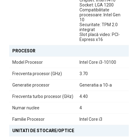
Chipset: Intel H410
Socket: LGA 1200
Compatibilitate
procesoare: Intel Gen
Performanță Fiabilă cu Intel Core i3-10100
10
Procesorul Intel Core i3-10100 oferă performanță stabilă pentru
Securitate: TPM 2.0
integrat
aplicații office, documente, email, browsing și sarcini zilnice de
Slot placă video: PCI-
productivitate.
Express x16
PROCESOR
Memorie DDR4 pentru Multitasking Eficient
Model Procesor
Intel Core i3-10100
Cei 16GB RAM DDR4 asigură rularea fluentă a mai multor aplicații
simultan, oferind o experiență stabilă și eficientă în utilizarea
Frecventa procesor (GHz)
3.70
zilnică.
Generatie procesor
Generatia a 10-a
Stocare SSD Rapidă de 1TB
Frecventa turbo procesor (GHz)
4.40
SSD-ul de 1TB oferă spațiu foarte generos pentru fișiere, proiecte
și aplicații, alături de timpi de răspuns rapizi și pornire instantanee
Numar nuclee
4
a sistemului.
Familie Procesor
Intel Core i3
UNITATI DE STOCARE/OPTICE