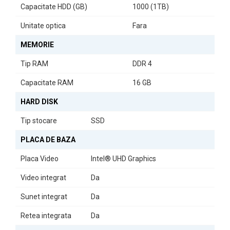
Capacitate HDD (GB)
1000 (1TB)
Unitate optica
Fara
MEMORIE
Tip RAM
DDR 4
Capacitate RAM
16 GB
Placa de bază OptimX H410
Sistemul este construit pe placa de bază
OptimX H410
,
HARD DISK
compatibilă cu procesoarele Intel generația a 10-a. Aceasta oferă
suport pentru memorie DDR4 și compatibilitate cu Windows 11.
Tip stocare
SSD
Conectivitatea include porturi USB 2.0, USB 3.0, HDMI, VGA,
PLACA DE BAZA
DisplayPort și RJ-45, asigurând integrare ușoară cu periferice
Placa Video
Intel® UHD Graphics
moderne.
Video integrat
Da
Sunet integrat
Da
Retea integrata
Da