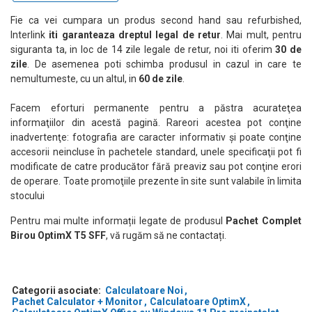
Kit Tastatură + Mouse cu Fir OptimX Pro KM500
Fie ca vei cumpara un produs second hand sau refurbished,
Pachetul include kitul cu fir OptimX Pro KM500, format din
Interlink
iti garanteaza dreptul legal de retur
. Mai mult, pentru
tastatură și mouse. Tastatura oferă confort la scriere, iar mouse-
siguranta ta, in loc de 14 zile legale de retur, noi iti oferim
30 de
ul asigură precizie și control stabil în activitățile zilnice.
zile
. De asemenea poti schimba produsul in cazul in care te
nemultumeste, cu un altul, in
60 de zile
.
Grafică Integrată Intel UHD
Facem eforturi permanente pentru a păstra acurateţea
Sistemul utilizează grafică integrată Intel UHD, potrivită pentru
informaţiilor din acestă pagină. Rareori acestea pot conţine
activități office, multimedia și utilizare generală.
inadvertenţe: fotografia are caracter informativ şi poate conţine
accesorii neincluse în pachetele standard, unele specificaţii pot fi
modificate de catre producător fără preaviz sau pot conţine erori
Windows 11 Pro – Productivitate și Securitate
de operare. Toate promoţiile prezente în site sunt valabile în limita
PC-ul vine preinstalat cu Windows 11 Pro, oferind stabilitate,
stocului
securitate și funcții moderne pentru mediul profesional.
Pentru mai multe informații legate de produsul
Pachet Complet
Birou OptimX T5 SFF
, vă rugăm să ne contactați.
Categorii asociate:
Calculatoare Noi
Pachet Calculator + Monitor
Calculatoare OptimX