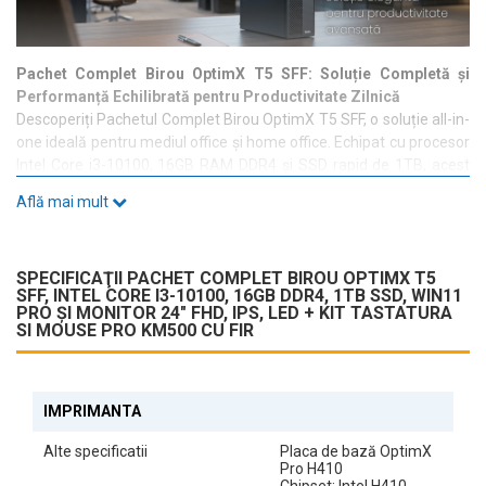
Pachet Complet Birou OptimX T5 SFF: Soluție Completă și
Performanță Echilibrată pentru Productivitate Zilnică
Descoperiți Pachetul Complet Birou OptimX T5 SFF, o soluție all-in-
one ideală pentru mediul office și home office. Echipat cu procesor
Intel Core i3-10100, 16GB RAM DDR4 și SSD rapid de 1TB, acest
sistem oferă viteză, stabilitate și spațiu generos pentru
Află mai mult
documente, aplicații și proiecte.
SPECIFICAŢII PACHET COMPLET BIROU OPTIMX T5
Pachet Gata de Utilizare (Plug & Play)
SFF, INTEL CORE I3-10100, 16GB DDR4, 1TB SSD, WIN11
Soluția include unitatea PC, monitor de 24” FHD IPS LED și kit
PRO ȘI MONITOR 24" FHD, IPS, LED + KIT TASTATURA
tastatură + mouse Pro KM500 cu fir, oferind o stație de lucru
SI MOUSE PRO KM500 CU FIR
completă, pregătită pentru utilizare imediată.
IMPRIMANTA
Design Compact Small Form Factor (SFF)
Carcasa SFF este concepută pentru a economisi spațiu pe birou,
Alte specificatii
Placa de bază OptimX
oferind un aspect modern, curat și ușor de integrat în orice mediu
Pro H410
profesional.