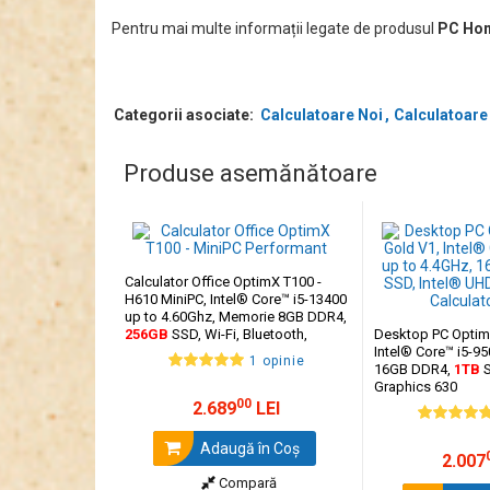
Pentru mai multe informații legate de produsul
PC Hom
Placa de bază OptimX H410
Categorii asociate:
Calculatoare Noi
Calculatoare
Sistemul este construit pe placa de bază
OptimX H410
11.
Produse asemănătoare
Conectivitatea extinsă include porturi USB 2.0, USB 3.0
Calculator Office OptimX T100 -
H610 MiniPC, Intel® Core™ i5-13400
up to 4.60Ghz, Memorie 8GB DDR4,
256GB
SSD, Wi-Fi, Bluetooth,
Desktop PC Optim
Windows 11 Pro
Intel® Core™ i5-95
1 opinie
16GB DDR4,
1TB
S
Graphics 630
00
2.689
LEI
Adaugă în Coş
2.007
Compară