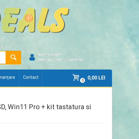
ră
Bine ai venit!
Intră în cont
/
Cont nou
finanțare
Contact
0,00 LEI
0
D, Win11 Pro + kit tastatura si