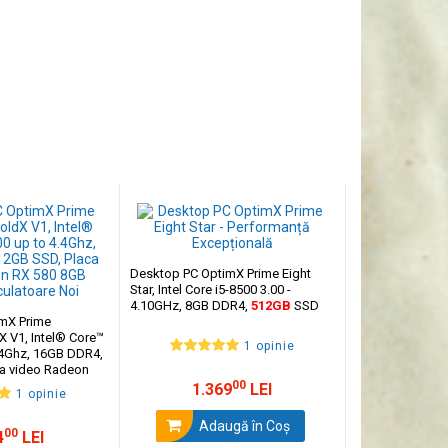
port pentru memorie DDR4 și compatibilitate cu Windows
riată de periferice și monitoare.
Desktop PC OptimX Prime Eight
Star, Intel Core i5-8500 3.00 -
4.10GHz, 8GB DDR4,
512GB
SSD
mX Prime
 V1, Intel® Core™
1 opinie
.4Ghz, 16GB DDR4,
a video Radeon
R5
00
1.369
LEI
1 opinie
Adaugă în Coş
00
4
LEI