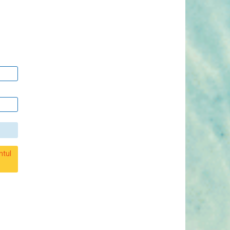
!
ntul