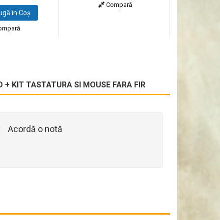
Compară
gă în Coş
ompară
RO + KIT TASTATURA SI MOUSE FARA FIR
Acordă o notă