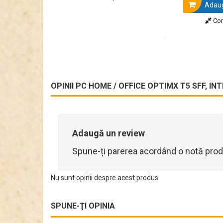
Adaug
Co
OPINII PC HOME / OFFICE OPTIMX T5 SFF, I
Adaugă un review
Spune-ți parerea acordând o notă prod
Nu sunt opinii despre acest produs.
SPUNE-ŢI OPINIA
Kit Tastatură + Mouse Wireless OptimX Pro KM501