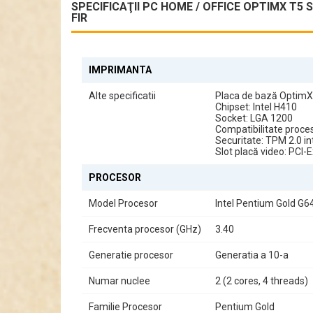
SPECIFICAŢII PC HOME / OFFICE OPTIMX T5 
FIR
PC Home / Office OptimX T5 SFF: Spațiu Generos, Pe
Descoperiți PC-ul Home / Office OptimX T5 SFF, o soluț
rapid de 1TB, acest sistem oferă performanță stabilă, m
IMPRIMANTA
Alte specificatii
Placa de bază OptimX
Design Compact Small Form Factor (SFF)
Chipset: Intel H410
Socket: LGA 1200
Carcasa Small Form Factor este concepută pentru a econo
Compatibilitate proces
Securitate: TPM 2.0 in
Slot placă video: PCI-
Performanță Eficientă cu Intel Pentium Gold G6400T
Procesorul Intel Pentium Gold G6400T cu frecvență de 
PROCESOR
redus de energie și funcționare stabilă.
Model Procesor
Intel Pentium Gold G
Frecventa procesor (GHz)
3.40
Memorie DDR4 pentru Multitasking Fluid
Cei 16GB RAM DDR4 permit rularea simultană a mai multor a
Generatie procesor
Generatia a 10-a
Numar nuclee
2 (2 cores, 4 threads)
Stocare SSD Rapidă de 1TB
Familie Procesor
Pentium Gold
SSD-ul de 1TB oferă spațiu generos pentru documente, pro