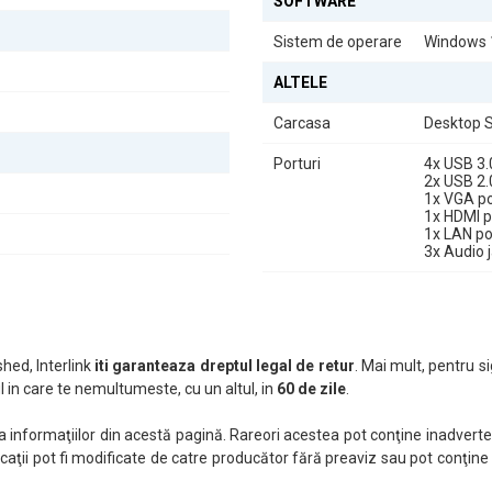
SOFTWARE
Sistem de operare
Windows 
ALTELE
Carcasa
Desktop S
Porturi
4x USB 3.
2x USB 2.
1x VGA po
1x HDMI p
1x LAN po
3x Audio 
hed, Interlink
iti garanteaza dreptul legal de retur
. Mai mult, pentru si
 in care te nemultumeste, cu un altul, in
60 de zile
.
nformaţiilor din acestă pagină. Rareori acestea pot conţine inadverten
caţii pot fi modificate de catre producător fără preaviz sau pot conţine