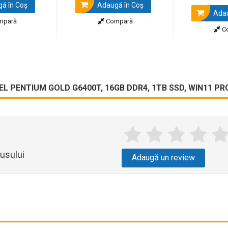
ă în Coş
Adaugă în Coş
Adau
mpară
Compară
C
NTEL PENTIUM GOLD G6400T, 16GB DDR4, 1TB SSD, WIN11 P
usului
Adaugă un review
W