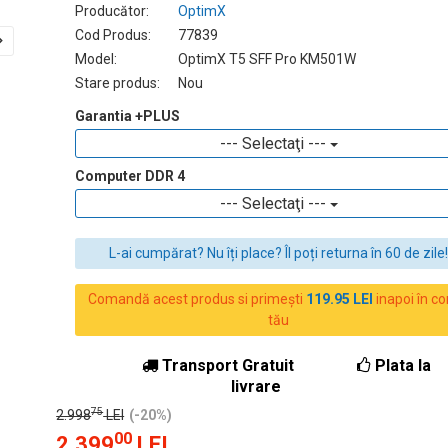
Producător:
OptimX
Cod Produs:
77839
Model:
OptimX T5 SFF Pro KM501W
Stare produs:
Nou
Garantia +PLUS
--- Selectaţi ---
Computer DDR 4
--- Selectaţi ---
L-ai cumpărat? Nu îți place? Îl poți returna în 60 de zile
Comandă acest produs si primești
119.95 LEI
inapoi în co
tău
Transport Gratuit
Plata la
livrare
75
2.998
LEI
(-20%)
00
2.399
LEI