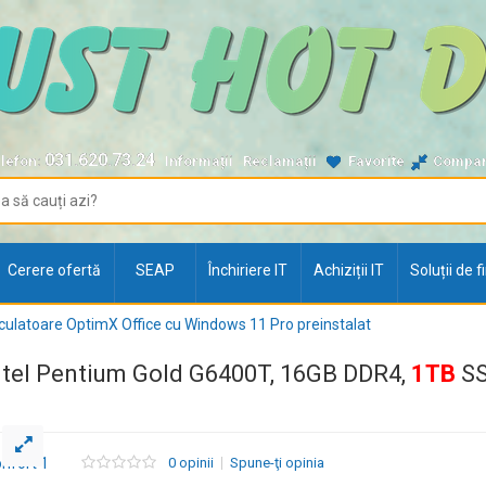
031.620.73.24
lefon:
Informații
Reclamații
Favorite
Compa
Cerere ofertă
SEAP
Închiriere IT
Achiziții IT
Soluții de 
culatoare OptimX Office cu Windows 11 Pro preinstalat
Intel Pentium Gold G6400T, 16GB DDR4,
1TB
SS
0 opinii
Spune-ţi opinia