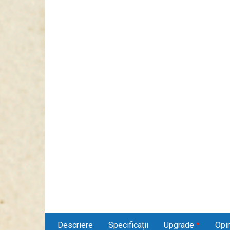
Descriere
Specificaţii
Upgrade
*
Opin