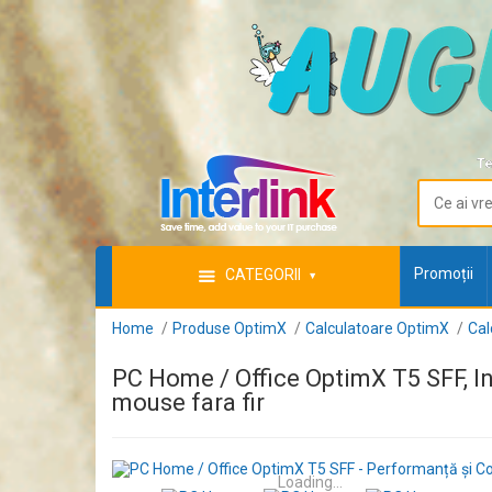
Te
Promoții
CATEGORII
Home
Produse OptimX
Calculatoare OptimX
Cal
PC Home / Office OptimX T5 SFF, 
mouse fara fir
Loading...