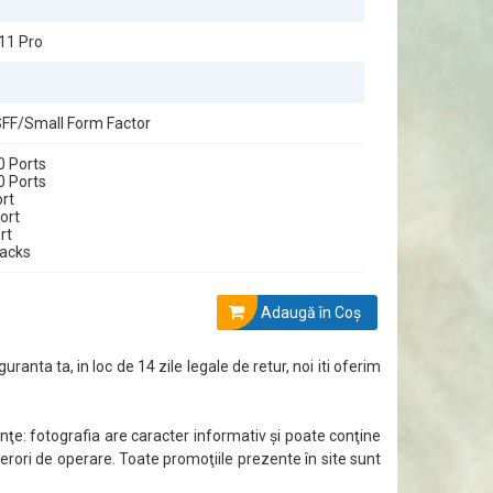
11 Pro
FF/Small Form Factor
0 Ports
0 Ports
rt
ort
rt
jacks
Adaugă în Coş
guranta ta, in loc de 14 zile legale de retur, noi iti oferim
ţe: fotografia are caracter informativ şi poate conţine
 erori de operare. Toate promoţiile prezente în site sunt