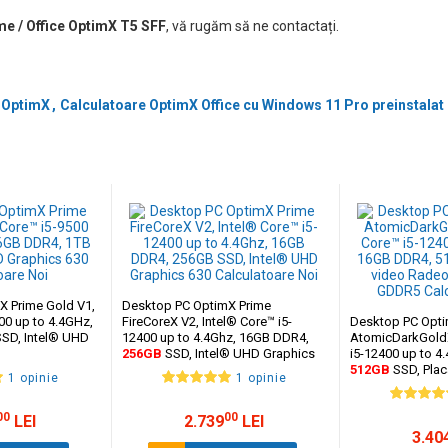
e / Office OptimX T5 SFF
, vă rugăm să ne contactați.
 OptimX
Calculatoare OptimX Office cu Windows 11 Pro preinstalat
, compatibilă cu procesoarele Intel generația a 10-a. Aceasta oferă su
, HDMI, VGA, DisplayPort și RJ-45, asigurând compatibilitate cu o gamă va
X Prime Gold V1,
Desktop PC OptimX Prime
00 up to 4.4GHz,
FireCoreX V2, Intel® Core™ i5-
Desktop PC Opti
SD, Intel® UHD
12400 up to 4.4Ghz, 16GB DDR4,
AtomicDarkGoldX
256GB
SSD, Intel® UHD Graphics
i5-12400 up to 4
630
512GB
SSD, Plac
1 opinie
1 opinie
RX 580 8GB GDD
00
00
LEI
2.739
LEI
3.40