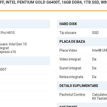
SFF, INTEL PENTIUM GOLD G6400T, 16GB DDR4, 1TB SSD, W
rformanță Stabilă și Confort Wireless
ie compactă și eficientă pentru birou și utilizare zilnică. Echipat cu p
ultitasking fluent și spațiu generos pentru stocare.
HARD DISK
 Pro H410
Tip stocare
SSD
misi spațiu pe birou, oferind în același timp un aspect modern, curat și
PLACA DE BAZA
oare: Intel Gen 10
tegrat
Placa Video
Intel® UH
Express x16
Video integrat
Da
3.40GHz asigură performanță optimizată pentru aplicații office, brows
Sunet integrat
Da
6400T
Retea integrata
Da
plicații fără întreruperi, oferind o experiență fluentă și eficientă în ut
DETALII SUPLIMENTARE
Pachetul Contine
Calculato
Kit Tast
iecte și fișiere, alături de timpi de pornire foarte rapizi și acces insta