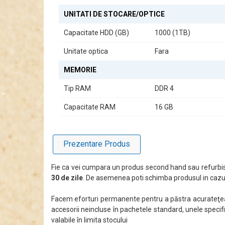
UNITATI DE STOCARE/OPTICE
Capacitate HDD (GB)
1000 (1TB)
Unitate optica
Fara
MEMORIE
Tip RAM
DDR 4
Capacitate RAM
16 GB
Prezentare Produs
Fie ca vei cumpara un produs second hand sau refurbis
30 de zile
. De asemenea poti schimba produsul in cazul
Facem eforturi permanente pentru a păstra acurateţea i
accesorii neincluse în pachetele standard, unele specifi
valabile în limita stocului