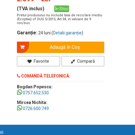
(TVA inclus)
În Stoc
Pretul produsului nu include taxa de reciclare mediu
(Ecoptax) cf OUG 5/2015, Art 34, in valoare de 9
ron/buc
Garanție:
24 luni (
Detalii garanție
)
Adaugă în Coş
Favorite
Compară
COMANDĂ TELEFONICĂ:
Bogdan Popescu:
0757.652.530
Mircea Nichita:
0726.600.749
ii